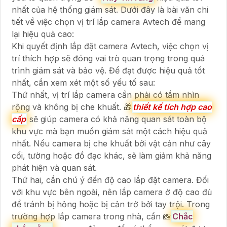
nhất của hệ thống giám sát. Dưới đây là bài văn chi
tiết về việc chọn vị trí lắp camera Avtech để mang
lại hiệu quả cao:
Khi quyết định lắp đặt camera Avtech, việc chọn vị
trí thích hợp sẽ đóng vai trò quan trọng trong quá
trình giám sát và bảo vệ. Để đạt được hiệu quả tốt
nhất, cần xem xét một số yếu tố sau:
Thứ nhất, vị trí lắp camera cần phải có tầm nhìn
rộng và không bị che khuất. 🎁
thiết kế tích hợp cao
cấp
sẽ giúp camera có khả năng quan sát toàn bộ
khu vực mà bạn muốn giám sát một cách hiệu quả
nhất. Nếu camera bị che khuất bởi vật cản như cây
cối, tường hoặc đồ đạc khác, sẽ làm giảm khả năng
phát hiện và quan sát.
Thứ hai, cần chú ý đến độ cao lắp đặt camera. Đối
với khu vực bên ngoài, nên lắp camera ở độ cao đủ
để tránh bị hỏng hoặc bị cản trở bởi tay trội. Trong
trường hợp lắp camera trong nhà, cần 📸
Chắc