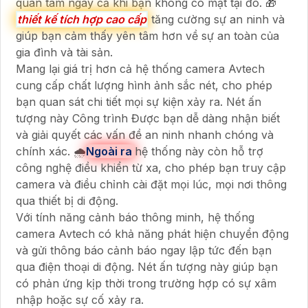
quan tâm ngay cả khi bạn không có mặt tại đó. 🎁
thiết kế tích hợp cao cấp
tăng cường sự an ninh và
giúp bạn cảm thấy yên tâm hơn về sự an toàn của
gia đình và tài sản.
Mang lại giá trị hơn cả hệ thống camera Avtech
cung cấp chất lượng hình ảnh sắc nét, cho phép
bạn quan sát chi tiết mọi sự kiện xảy ra. Nét ấn
tượng này Công trình Được bạn dễ dàng nhận biết
và giải quyết các vấn đề an ninh nhanh chóng và
chính xác. 🌧️
Ngoài ra
hệ thống này còn hỗ trợ
công nghệ điều khiển từ xa, cho phép bạn truy cập
camera và điều chỉnh cài đặt mọi lúc, mọi nơi thông
qua thiết bị di động.
Với tính năng cảnh báo thông minh, hệ thống
camera Avtech có khả năng phát hiện chuyển động
và gửi thông báo cảnh báo ngay lập tức đến bạn
qua điện thoại di động. Nét ấn tượng này giúp bạn
có phản ứng kịp thời trong trường hợp có sự xâm
nhập hoặc sự cố xảy ra.