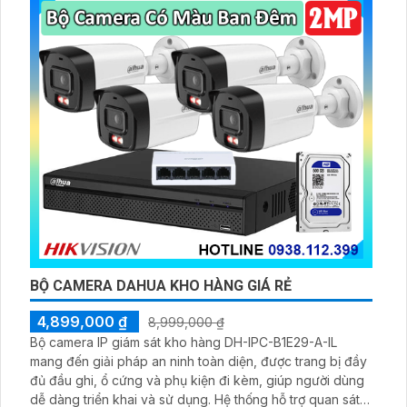
BỘ CAMERA GIÁM SÁT NHÀ XƯỞNG GIÁ RẺ
4,700,000 ₫
8,399,000 ₫
Bộ camera an ninh dành cho nhà xưởng giá rẻ được
trang bị 4 mắt Hikvision DS-2CD1021G1-I mang lại hình
ảnh rõ nét với độ phân giải 2MP. Chuẩn nén hình ảnh
H.265+/H.265/H