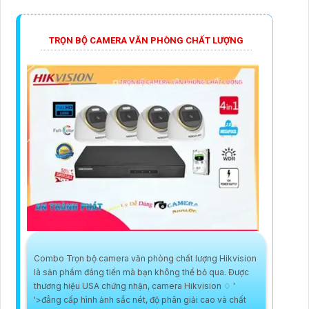
TRỌN BỘ CAMERA VĂN PHÒNG CHẤT LƯỢNG
Combo Trọn bộ camera văn phòng chất lượng Hikvision
là sản phẩm đáng tiền mà bạn không thể bỏ qua. Được
thương hiệu USA chứng nhận, camera Hikvision ♢ '
'>đẳng cấp hình ảnh sắc nét, độ phân giải cao và chất