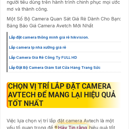
người tiêu dùng trên hành trình chinh phục mọi ước
mơ và thành công.
Một Số Bộ Camera Quan Sát Giá Rẻ Dành Cho Bạn:
Bảng Báo Giá Camera Avetch Mới Nhất
Lắp đặt camera thông minh giá rẻ hikvision.
Lắp camera Ip nhà xưởng giá rẻ
Lắp Camera Giá Rẻ Công Ty FULL HD
Lắp Đặt Bộ Camera Giám Sát Cửa Hàng Trang Sức
CHỌN VỊ TRÍ LẮP ĐẶT CAMERA
AVTECH ĐỂ MANG LẠI HIỆU QUẢ
TỐT NHẤT
Việc lựa chọn vị trí lắp đặt camera Avtech là một
yếu tố quan trọng để ®️
Hãy Tin rằng
hiệu quả tốt