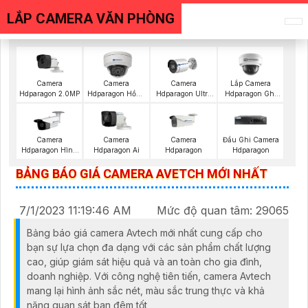
LẮP CAMERA VĂN PHÒNG
Lắp Camera
Camera
Camera
Camera
Hdparagon Ghi
Hdparagon 2.0MP
Hdparagon Hồng
Hdparagon Ultra
Âm
Ngoại
2K
Camera
Camera
Camera
Đầu Ghi Camera
Hdparagon Hình
Hdparagon Ai
Hdparagon
Hdparagon
Ảnh 4K
BẢNG BÁO GIÁ CAMERA AVETCH MỚI NHẤT
7/1/2023 11:19:46 AM
Mức độ quan tâm: 29065
Bảng báo giá camera Avtech mới nhất cung cấp cho
bạn sự lựa chọn đa dạng với các sản phẩm chất lượng
cao, giúp giám sát hiệu quả và an toàn cho gia đình,
doanh nghiệp. Với công nghệ tiên tiến, camera Avtech
mang lại hình ảnh sắc nét, màu sắc trung thực và khả
năng quan sát ban đêm tốt