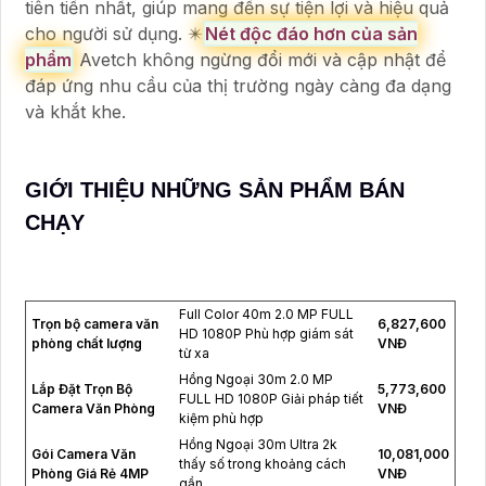
tiên tiến nhất, giúp mang đến sự tiện lợi và hiệu quả
cho người sử dụng. ✴️
Nét độc đáo hơn của sản
phẩm
Avetch không ngừng đổi mới và cập nhật để
đáp ứng nhu cầu của thị trường ngày càng đa dạng
và khắt khe.
GIỚI THIỆU NHỮNG SẢN PHẨM BÁN
CHẠY
Full Color 40m 2.0 MP FULL
Trọn bộ camera văn
6,827,600
HD 1080P Phù hợp giám sát
phòng chất lượng
VNĐ
từ xa
Hồng Ngoại 30m 2.0 MP
Lắp Đặt Trọn Bộ
5,773,600
FULL HD 1080P Giải pháp tiết
Camera Văn Phòng
VNĐ
kiệm phù hợp
Hồng Ngoại 30m Ultra 2k
Gói Camera Văn
10,081,000
thấy số trong khoảng cách
Phòng Giá Rẻ 4MP
VNĐ
gần