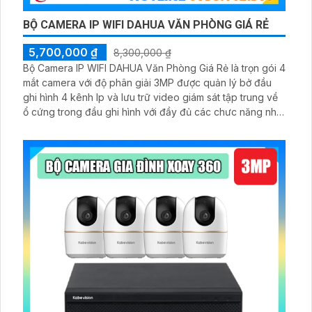
BỘ CAMERA IP WIFI DAHUA VĂN PHÒNG GIÁ RẺ
5,700,000 ₫
8,300,000 ₫
Bộ Camera IP WIFI DAHUA Văn Phòng Giá Rẻ là trọn gói 4
mắt camera với độ phân giải 3MP được quản lý bở đầu
ghi hình 4 kênh Ip và lưu trữ video giám sát tập trung về
ổ cứng trong đầu ghi hình với đầy đủ các chưc năng như
AI Phát hiện chuyển động, đàm thoại âm thanh 2 chiều và
giám sát có màu vào ban đêm