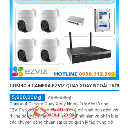
BỘ CAMERA EZVIZ WIFI QUAY QUÉT TRONG NHÀ
900,000 ₫
1,100,000 ₫
Bộ Camera Ezviz WiFi Quay Quét Trong Nhà là bộ
camera quay quét giám sát toàn cảnh khung gian trong
nhà với độ phân giải 4MP cung cấp hình ảnh sắc nét
hồng ngoại đèn led thông minh ban đêm kết hợp với đầu
ghi 8 kênh X5S 8W và ổ cứng 500GB giúp lưu trũ dữ liệu
lâu dài