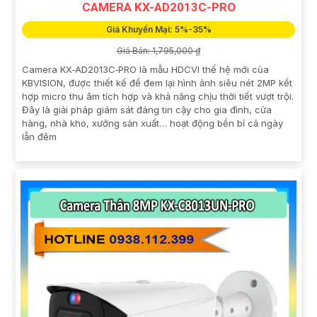
CAMERA KX-AD2013C-PRO
Giá Khuyến Mại: 5%-35%
Giá Bán: 1,795,000 ₫
Camera KX‑AD2013C‑PRO là mẫu HDCVI thế hệ mới của
KBVISION, được thiết kế để đem lại hình ảnh siêu nét 2MP kết
hợp micro thu âm tích hợp và khả năng chịu thời tiết vượt trội.
Đây là giải pháp giám sát đáng tin cậy cho gia đình, cửa
hàng, nhà kho, xưởng sản xuất… hoạt động bền bỉ cả ngày
lẫn đêm