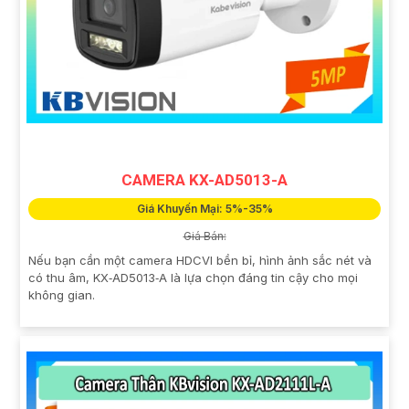
CAMERA KX-AD5013-A
Giá Khuyến Mại: 5%-35%
Giá Bán:
Nếu bạn cần một camera HDCVI bền bỉ, hình ảnh sắc nét và
có thu âm, KX‑AD5013‑A là lựa chọn đáng tin cậy cho mọi
không gian.