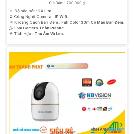
Giá Bán: 1,700,000 ₫
🔅 Độ sắc nét :
2K Lite .
⚙ Công Nghệ Camera :
IP Wifi.
🔦 Khoảng Cách Ban Đêm :
Full Color 30m Có Màu Ban Ðêm.
🤹 Loại Camera
Thân Plastic.
️☣️ Tích Hợp :
Thu Âm Và Loa.