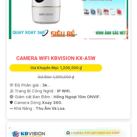
CAMERA WIFI KBVISION KX-A5W
Giá Khuyến Mại: 1,200,000 ₫
Giá Bán: 1,300,000 ₫
💯 Độ Phân giải :
3k .
🕉️ Trang Bị Công Nghệ :
IP Wifi.
🔴 Giám sát Ban Đêm :
Hồng Ngoại 10m ONVIF.
🛡 Camera Dòng
Xoay 360.
️⇝ Khả Năng :
Thu Âm Và Loa.