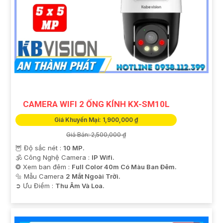
CAMERA WIFI 2 ỐNG KÍNH KX-SM10L
Giá Khuyến Mại: 1,900,000 ₫
Giá Bán: 2,500,000 ₫
🦉 Độ sắc nét :
10 MP.
🕉️ Công Nghệ Camera :
IP Wifi.
❂ Xem ban đêm :
Full Color 40m Có Màu Ban Ðêm.
🔩 Mẫu Camera
2 Mắt Ngoài Trời.
️➲ Ưu Điểm :
Thu Âm Và Loa.