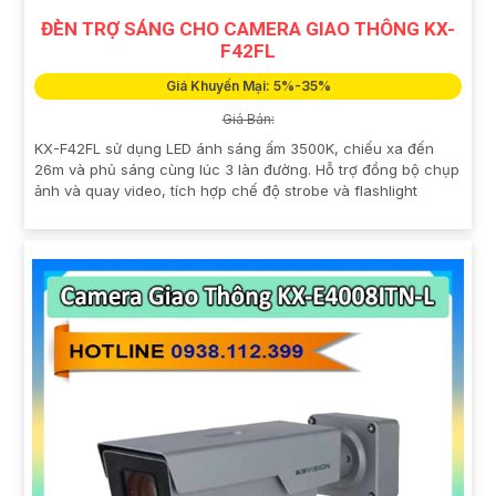
ĐÈN TRỢ SÁNG CHO CAMERA GIAO THÔNG KX-
F42FL
Giá Khuyến Mại: 5%-35%
Giá Bán:
KX-F42FL sử dụng LED ánh sáng ấm 3500K, chiếu xa đến
26m và phủ sáng cùng lúc 3 làn đường. Hỗ trợ đồng bộ chụp
ảnh và quay video, tích hợp chế độ strobe và flashlight