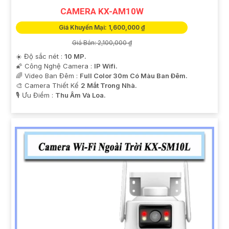
CAMERA KX-AM10W
Giá Khuyến Mại: 1,600,000 ₫
Giá Bán: 2,100,000 ₫
☀️ Độ sắc nét :
10 MP.
🌠 Công Nghệ Camera :
IP Wifi.
🌈 Video Ban Đêm :
Full Color 30m Có Màu Ban Ðêm.
🎨 Camera Thiết Kế
2 Mắt Trong Nhà.
️🎙 Ưu Điểm :
Thu Âm Và Loa.