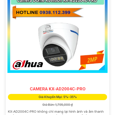
CAMERA KX-AD2004C-PRO
Giá Khuyến Mại: 5%-35%
Giá Bán: 1,795,000 ₫
KX‑AD2004C‑PRO không chỉ mang lại hình ảnh và âm thanh