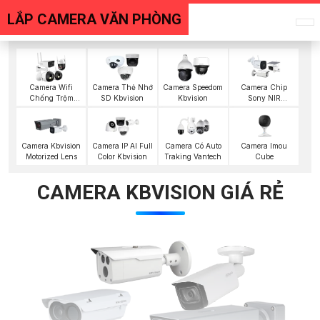
LẮP CAMERA VĂN PHÒNG
Camera Wifi
Camera Thẻ Nhớ
Camera Speedom
Camera Chip
Chống Trộm
SD Kbvision
Kbvision
Sony NIR
Kbvision
KBvision
Camera Imou
Camera Kbvision
Camera IP AI Full
Camera Có Auto
Cube
Motorized Lens
Color Kbvision
Traking Vantech
CAMERA KBVISION GIÁ RẺ