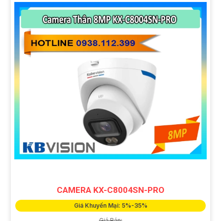
CAMERA KX-C8004SN-PRO
Giá Khuyến Mại: 5%-35%
Giá Bán: