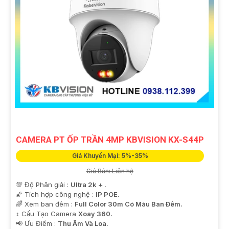
CAMERA PT ỐP TRẦN 4MP KBVISION KX-S44P
Giá Khuyến Mại: 5%-35%
Giá Bán: Liên hệ
💯 Độ Phân giải :
Ultra 2k + .
🌠 Tích hợp công nghệ :
IP POE.
🌈 Xem ban đêm :
Full Color 30m Có Màu Ban Ðêm.
↕️ Cấu Tạo Camera
Xoay 360.
️📢 Ưu Điểm :
Thu Âm Và Loa.