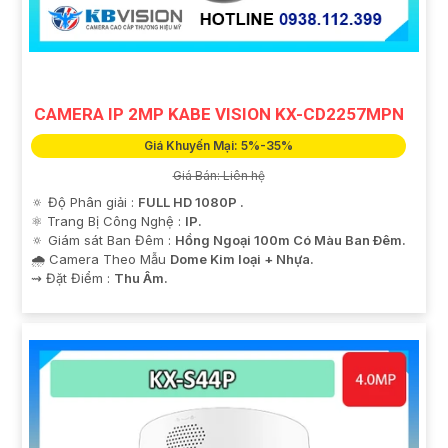
CAMERA IP 2MP KABE VISION KX-CD2257MPN
Giá Khuyến Mại: 5%-35%
Giá Bán: Liên hệ
🔅 Độ Phân giải :
FULL HD 1080P .
⚛️ Trang Bị Công Nghệ :
IP.
🔅 Giám sát Ban Đêm :
Hồng Ngoại 100m Có Màu Ban Ðêm.
🌧️ Camera Theo Mẫu
Dome Kim loại + Nhựa.
️⇝ Đặt Điểm :
Thu Âm.