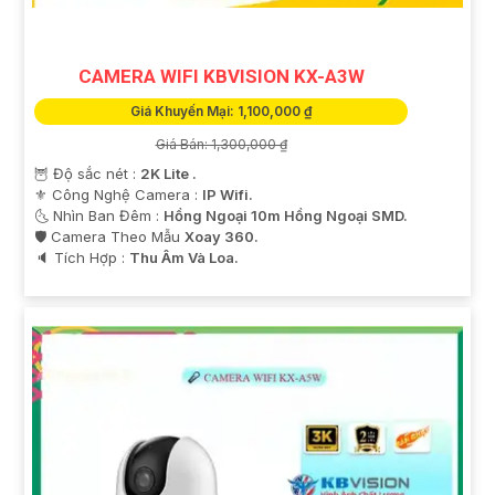
CAMERA WIFI KBVISION KX-A3W
Giá Khuyến Mại: 1,100,000 ₫
Giá Bán: 1,300,000 ₫
🦉 Độ sắc nét :
2K Lite .
⚜️ Công Nghệ Camera :
IP Wifi.
🌜 Nhìn Ban Đêm :
Hồng Ngoại 10m Hồng Ngoại SMD.
🛡 Camera Theo Mẫu
Xoay 360.
️🔈 Tích Hợp :
Thu Âm Và Loa.