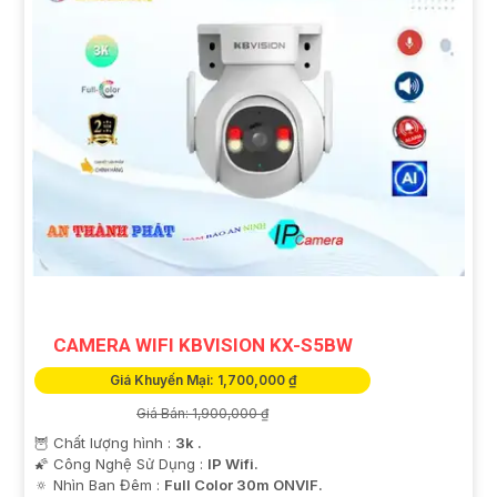
CAMERA WIFI KBVISION KX-S5BW
Giá Khuyến Mại: 1,700,000 ₫
Giá Bán: 1,900,000 ₫
🦉 Chất lượng hình :
3k .
🌠 Công Nghệ Sử Dụng :
IP Wifi.
🔅 Nhìn Ban Đêm :
Full Color 30m ONVIF.