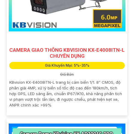
CAMERA GIAO THÔNG KBVISION KX-E4008ITN-L
CHUYÊN DỤNG
Giá Khuyến Mại: 5%-35%
Giá Bán:
KBvision KX-E4008ITN-L trang bị cảm biến 1/1. 8” CMOS, độ
phân giải 4MP, xử lý biển số tốc độ cao đến 180km/h, tích
hợp GPS, LED sáng ấm, chuẩn IP67/IK10, khả năng phân tích
vi phạm vượt trội: lấn làn, đi ngược chiều, phát hiện kẹt xe,
ANPR chính xác >99%