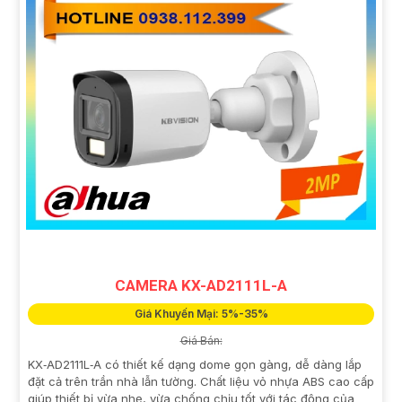
CAMERA KX-AD2111L-A
Giá Khuyến Mại: 5%-35%
Giá Bán:
KX‑AD2111L‑A có thiết kế dạng dome gọn gàng, dễ dàng lắp
đặt cả trên trần nhà lẫn tường. Chất liệu vỏ nhựa ABS cao cấp
giúp thiết bị vừa nhẹ, vừa chống chịu tốt với tác động của