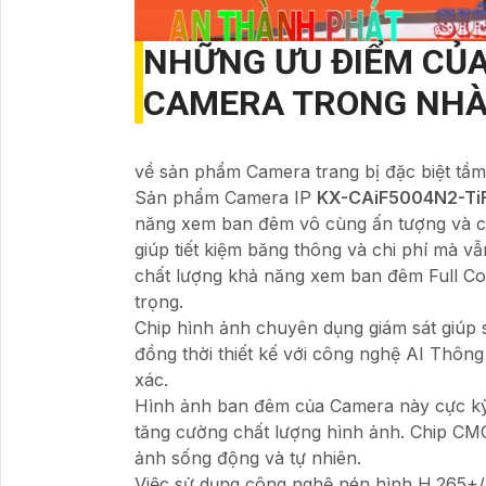
NHỮNG ƯU ĐIỂM CỦ
CAMERA TRONG NHÀ
về sản phẩm Camera trang bị đặc biệt tầm
Sản phẩm Camera IP
KX-CAiF5004N2-Ti
năng xem ban đêm vô cùng ấn tượng và chấ
giúp tiết kiệm băng thông và chi phí mà v
chất lượng khả năng xem ban đêm Full Co
trọng.
Chip hình ảnh chuyên dụng giám sát giúp
đồng thời thiết kế với công nghệ AI Thông
xác.
Hình ảnh ban đêm của Camera này cực kỳ 
tăng cường chất lượng hình ảnh. Chip CMO
ảnh sống động và tự nhiên.
Việc sử dụng công nghệ nén hình H.265+/H