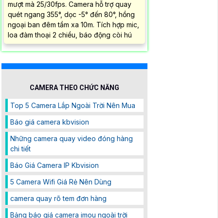
mượt mà 25/30fps. Camera hỗ trợ quay
quét ngang 355°, dọc -5° đến 80°, hồng
ngoại ban đêm tầm xa 10m. Tích hợp mic,
loa đàm thoại 2 chiều, báo động còi hú
CAMERA THEO CHỨC NĂNG
Top 5 Camera Lắp Ngoài Trời Nên Mua
Báo giá camera kbvision
Những camera quay video đóng hàng
chi tiết
Báo Giá Camera IP Kbvision
5 Camera Wifi Giá Rẻ Nên Dùng
camera quay rõ tem đơn hàng
Bảng báo giá camera imou ngoài trời