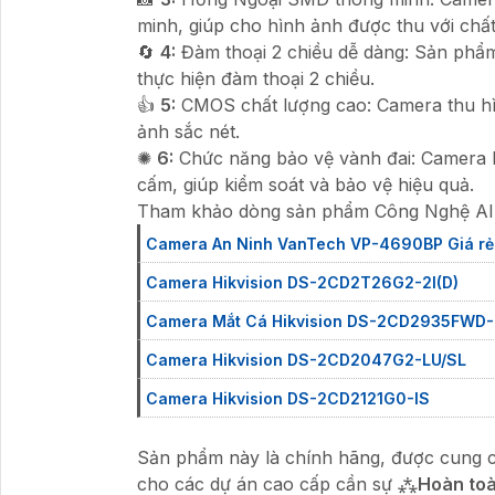
minh, giúp cho hình ảnh được thu với chất 
🔄
4:
Đàm thoại 2 chiều dễ dàng: Sản phẩm
thực hiện đàm thoại 2 chiều.
👍
5:
CMOS chất lượng cao: Camera thu hìn
ảnh sắc nét.
✺
6:
Chức năng bảo vệ vành đai: Camera h
cấm, giúp kiểm soát và bảo vệ hiệu quả.
Tham khảo dòng sản phẩm Công Nghệ AI g
Camera An Ninh VanTech VP-4690BP Giá rẻ
Camera Hikvision DS-2CD2T26G2-2I(D)
Camera Mắt Cá Hikvision DS-2CD2935FWD-
Camera Hikvision DS-2CD2047G2-LU/SL
Camera Hikvision DS-2CD2121G0-IS
Sản phẩm này là chính hãng, được cung cấ
cho các dự án cao cấp cần sự ⁂
Hoàn toà