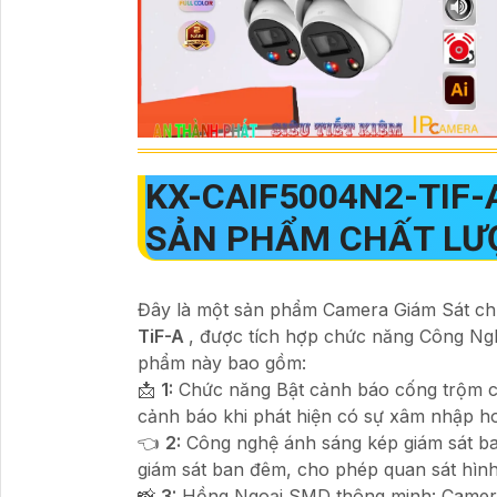
KX-CAIF5004N2-TIF
SẢN PHẨM CHẤT LƯ
Đây là một sản phẩm Camera Giám Sát c
TiF-A
, được tích hợp chức năng Công Ngh
phẩm này bao gồm:
📩
1:
Chức năng Bật cảnh báo cống trộm c
cảnh báo khi phát hiện có sự xâm nhập h
👈
2:
Công nghệ ánh sáng kép giám sát b
giám sát ban đêm, cho phép quan sát hình
📸
3:
Hồng Ngoại SMD thông minh: Camera 