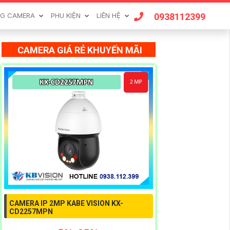
0938112399
G CAMERA
PHU KIỆN
LIÊN HỆ
CAMERA GIÁ RẺ KHUYẾN MÃI
CAMERA IP 2MP KABE VISION KX-
CD2257MPN