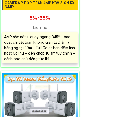
CAMERA PT ỐP TRẦN 4MP KBVISION KX-
S44P
5%-35%
Liên hệ
4MP sắc nét + quay ngang 345° – bao
quát chi tiết toàn không gian LED ấm +
hồng ngoại 30m – Full Color ban đêm linh
hoạt Còi hú + đèn chớp 10 âm tùy chỉnh –
cảnh báo chủ động tức thì