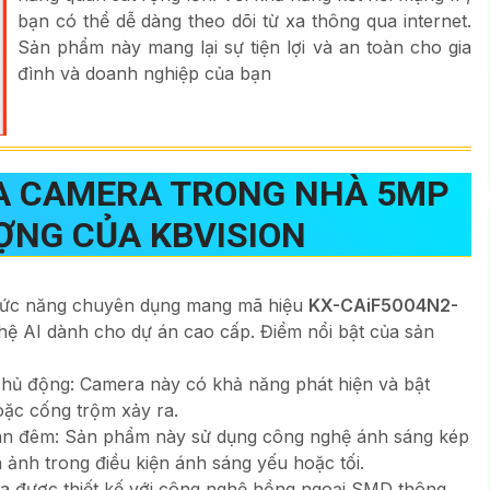
bạn có thể dễ dàng theo dõi từ xa thông qua internet.
Sản phẩm này mang lại sự tiện lợi và an toàn cho gia
đình và doanh nghiệp của bạn
-A
CAMERA TRONG NHÀ 5MP
ỢNG CỦA KBVISION
hức năng chuyên dụng mang mã hiệu
KX-CAiF5004N2-
ệ AI dành cho dự án cao cấp. Điểm nổi bật của sản
hủ động: Camera này có khả năng phát hiện và bật
oặc cống trộm xảy ra.
an đêm: Sản phẩm này sử dụng công nghệ ánh sáng kép
 ảnh trong điều kiện ánh sáng yếu hoặc tối.
được thiết kế với công nghệ hồng ngoại SMD thông