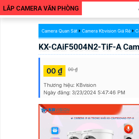
LẮP CAMERA VĂN PHÒNG
Camera Quan Sát
Camera Kbvision Giá Rẻ
C
KX-CAiF5004N2-TiF-A Cam
00 ₫
00 ₫
Thương hiệu:
KBvision
Ngày đăng:
3/23/2024 5:47:46 PM