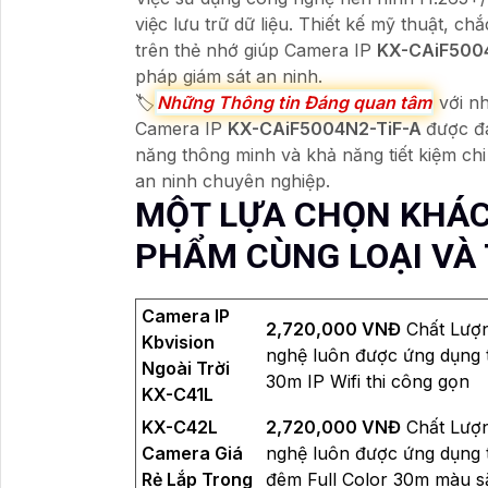
việc lưu trữ dữ liệu. Thiết kế mỹ thuật, ch
trên thẻ nhớ giúp Camera IP
KX-CAiF500
pháp giám sát an ninh.
🏷
Những Thông tin Đáng quan tâm
với nh
Camera IP
KX-CAiF5004N2-TiF-A
được đá
năng thông minh và khả năng tiết kiệm chi
an ninh chuyên nghiệp.
MỘT LỰA CHỌN KHÁC
PHẨM CÙNG LOẠI VÀ
Camera IP
2,720,000 VNĐ
Chất Lượn
Kbvision
nghệ luôn được ứng dụng 
Ngoài Trời
30m IP Wifi thi công gọn
KX-C41L
KX-C42L
2,720,000 VNĐ
Chất Lượn
Camera Giá
nghệ luôn được ứng dụng 
Rẻ Lắp Trong
đêm Full Color 30m màu s