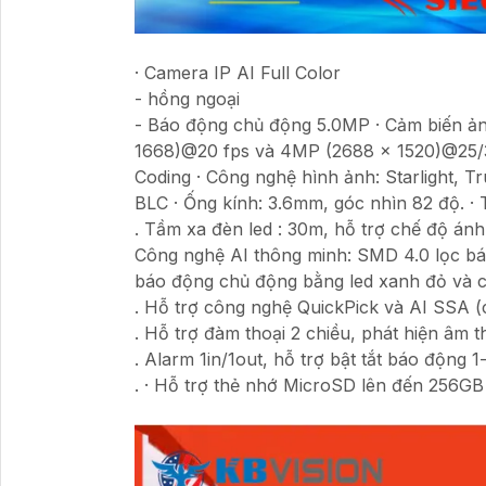
· Camera IP AI Full Color
- hồng ngoại
- Báo động chủ động 5.0MP · Cảm biến ản
1668)@20 fps và 4MP (2688 × 1520)@25/3
Coding · Công nghệ hình ảnh: Starlight,
BLC · Ống kính: 3.6mm, góc nhìn 82 độ. ·
. Tầm xa đèn led : 30m, hỗ trợ chế độ án
Công nghệ AI thông minh: SMD 4.0 lọc báo
báo động chủ động bằng led xanh đỏ và cò
. Hỗ trợ công nghệ QuickPick và AI SSA (
. Hỗ trợ đàm thoại 2 chiều, phát hiện âm t
. Alarm 1in/1out, hỗ trợ bật tắt báo động 1
. · Hỗ trợ thẻ nhớ MicroSD lên đến 256GB