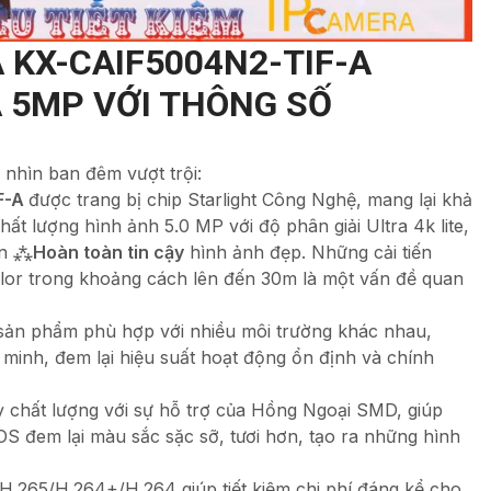
A
KX-CAIF5004N2-TIF-A
 5MP VỚI THÔNG SỐ
 nhìn ban đêm vượt trội:
F-A
được trang bị chip Starlight Công Nghệ, mang lại khả
t lượng hình ảnh 5.0 MP với độ phân giải Ultra 4k lite,
ẫn ⁂
Hoàn toàn tin cậy
hình ảnh đẹp. Những cải tiến
lor trong khoảng cách lên đến 30m là một vấn đề quan
 sản phẩm phù hợp với nhiều môi trường khác nhau,
 minh, đem lại hiệu suất hoạt động ổn định và chính
chất lượng với sự hỗ trợ của Hồng Ngoại SMD, giúp
S đem lại màu sắc sặc sỡ, tươi hơn, tạo ra những hình
.265/H.264+/H.264 giúp tiết kiệm chi phí đáng kể cho