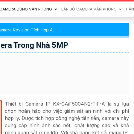
CAMERA DÙNG VĂN PHÒNG
LẮP BỘ CAMERA VĂN PHÒNG
HÃN
amera Kbvision Tích Hợp Ai
era Trong Nhà 5MP
Thiết bị Camera IP KX-CAiF5004N2-TiF-A là sự lựa
chọn hoàn hảo cho việc giám sát an ninh với chi phí
hợp lý. Được tích hợp công nghệ tiên tiến, camera này
cung cấp hình ảnh sắc nét, chất lượng cao và khả
năng quan sát rộng lớn. Với khả năng kết nối mạng IP,