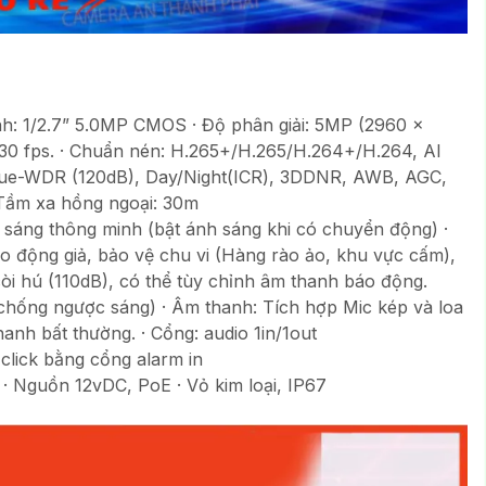
h: 1/2.7” 5.0MP CMOS · Độ phân giải: 5MP (2960 ×
0 fps. · Chuẩn nén: H.265+/H.265/H.264+/H.264, AI
 True-WDR (120dB), Day/Night(ICR), 3DDNR, AWB, AGC,
 Tầm xa hồng ngoại: 30m
h sáng thông minh (bật ánh sáng khi có chuyển động) ·
 động giả, bảo vệ chu vi (Hàng rào ảo, khu vực cấm),
i hú (110dB), có thể tùy chỉnh âm thanh báo động.
chống ngược sáng) · Âm thanh: Tích hợp Mic kép và loa
hanh bất thường. · Cổng: audio 1in/1out
-click bằng cổng alarm in
 · Nguồn 12vDC, PoE · Vỏ kim loại, IP67