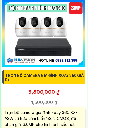
TRỌN BỘ CAMERA GIA ĐÌNH XOAY 360 GIÁ
RẺ
3,800,000 ₫
4,500,000 ₫
Trọn bộ camera gia đình xoay 360 KX-
A3W sở hữu cảm biến 1/3. 2 CMOS, độ
phân giải 3.0MP cho hình ảnh sắc nét,