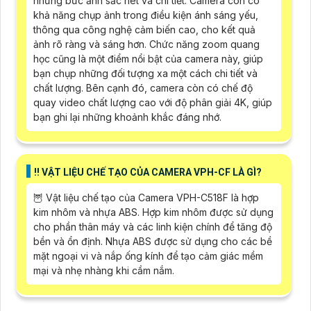
những bức ảnh sắc nét và chi tiết. Camera còn có
khả năng chụp ảnh trong điều kiện ánh sáng yếu,
thông qua công nghệ cảm biến cao, cho kết quả
ảnh rõ ràng và sáng hơn. Chức năng zoom quang
học cũng là một điểm nổi bật của camera này, giúp
bạn chụp những đối tượng xa một cách chi tiết và
chất lượng. Bên cạnh đó, camera còn có chế độ
quay video chất lượng cao với độ phân giải 4K, giúp
bạn ghi lại những khoảnh khắc đáng nhớ.
‼️ VẬT LIỆU CHẾ TẠO CỦA CAMERA VPH-CF LÀ GÌ?
🦉 Vật liệu chế tạo của Camera VPH-C518F là hợp
kim nhôm và nhựa ABS. Hợp kim nhôm được sử dụng
cho phần thân máy và các linh kiện chính để tăng độ
bền và ổn định. Nhựa ABS được sử dụng cho các bề
mặt ngoại vi và nắp ống kính để tạo cảm giác mềm
mại và nhẹ nhàng khi cầm nắm.