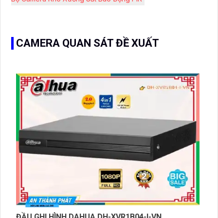
CAMERA QUAN SÁT ĐỀ XUẤT
ĐẦU GHI HÌNH DAHUA DH-XVR1B04-I-VN