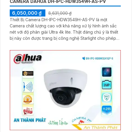
CAMERA DAHUA DH-IPC-HDW3549H-AS-PV
6,050,000 ₫
8,631,000 ₫
Thiết Bị Camera DH-IPC-HDW3549H-AS-PV là một
Camera chất lượng cao với khả năng xử lý hình ảnh sắc
nét với độ phân giải Ultra 4k lite. Thật đáng chú ý là thiết
bị này còn được trang bị công nghệ Starlight cho phép
quay phim trong môi trường thiếu sáng mà vẫn giữ được
chất lượng hình ảnh sắc nét