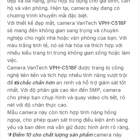
đẹp và đa năng, phù hợp sử dụng cho gia đình, căn
hộ và văn phòng. Hiện tại, camera này đang có
chương trình khuyến mãi đặc biệt.
Với thiết kế đẹp mắt, camera VanTech
VPH-C518F
sẽ mang đến không gian sang trọng và chuyên
nghiệp cho ngôi nhà hoặc văn phòng của bạn. Với
màu trắng tinh tế, nó sẽ hài hòa và thích hợp với
nhiều kiểu trang trí trong không gian sống hoặc làm
việc.
Camera VanTech
VPH-C518F
được trang bị công
nghệ tiên tiến và tích hợp nhiều tính năng vượt trội
để 📸
chắc chắn hơn
an ninh và hỗ trợ giám sát tốt
nhất. Với độ phân giải cao lên đến 5MP, camera
cho phép bạn chụp hình và quay video chi tiết, rõ
nét với độ chân thực cao.
Mẫu camera này còn tích hợp tính năng hồng
ngoại, cho phép quan sát trong điều kiện ánh sáng
yếu và ban đêm mà vẫn giữ được hình ảnh rõ ràng.
🔰
Điểm 10 cho chất lượng sản phẩm
camera này