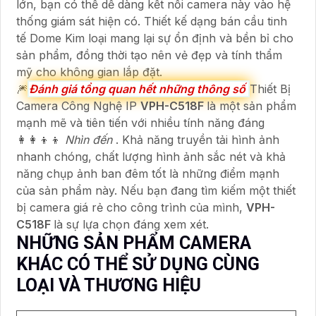
lớn, bạn có thể dễ dàng kết nối camera này vào hệ
thống giám sát hiện có. Thiết kế dạng bán cầu tinh
tế Dome Kim loại mang lại sự ổn định và bền bỉ cho
sản phẩm, đồng thời tạo nên vẻ đẹp và tính thẩm
mỹ cho không gian lắp đặt.
🎆
Đánh giá tổng quan hết những thông số
Thiết Bị
Camera Công Nghệ IP
VPH-C518F
là một sản phẩm
mạnh mẽ và tiên tiến với nhiều tính năng đáng
👩‍👩‍👦‍👦
Nhìn đến
. Khả năng truyền tải hình ảnh
nhanh chóng, chất lượng hình ảnh sắc nét và khả
năng chụp ảnh ban đêm tốt là những điểm mạnh
của sản phẩm này. Nếu bạn đang tìm kiếm một thiết
bị camera giá rẻ cho công trình của mình,
VPH-
C518F
là sự lựa chọn đáng xem xét.
NHỮNG SẢN PHẨM CAMERA
KHÁC CÓ THỂ SỬ DỤNG CÙNG
LOẠI VÀ THƯƠNG HIỆU