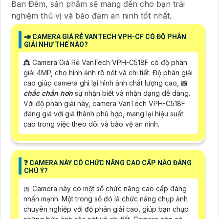
Ban Ðêm, sản phẩm sẽ mang đến cho bạn trải
nghiệm thú vị và bảo đảm an ninh tốt nhất.
📣 CAMERA GIÁ RẺ VANTECH VPH-CF CÓ ĐỘ PHÂN
GIẢI NHƯ THẾ NÀO?
👸 Camera Giá Rẻ VanTech VPH-C518F có độ phân
giải 4MP, cho hình ảnh rõ nét và chi tiết. Độ phân giải
cao giúp camera ghi lại hình ảnh chất lượng cao, 📸
chắc chắn hơn
sự nhận biết và nhận dạng dễ dàng.
Với độ phân giải này, camera VanTech VPH-C518F
đáng giá với giá thành phù hợp, mang lại hiệu suất
cao trong việc theo dõi và bảo vệ an ninh.
❓ CAMERA NÀY CÓ CHỨC NĂNG CAO CẤP NÀO ĐÁNG
CHÚ Ý?
🎀 Camera này có một số chức năng cao cấp đáng
nhấn mạnh. Một trong số đó là chức năng chụp ảnh
chuyên nghiệp với độ phân giải cao, giúp bạn chụp