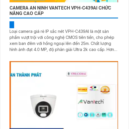
CAMERA AN NINH VANTECH VPH-C439AI CHỨC
NĂNG CAO CẤP
Loại camera giá rẻ IP sắc nét VPH-C439AI là một sản
phẩm vượt trội với công nghệ CMOS tiên tiến, cho phép
xem ban đêm với hồng ngoại lên đến 25m. Chất lượng
hình ảnh đạt 4.0 MP, độ phân giải Ultra 2k cao cấp. Hơn
nữa, bạn có thể giám sát qua điện thoại một cách nhanh
chóng nhờ vào phần mềm hỗ trợ