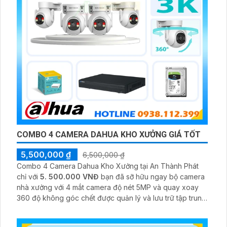
COMBO 4 CAMERA DAHUA KHO XƯỞNG GIÁ TỐT
5,500,000 ₫
6,500,000 ₫
Combo 4 Camera Dahua Kho Xưởng tại An Thành Phát
chỉ với
5. 500.000 VNĐ
bạn đã sỡ hữu ngay bộ camera
nhà xưởng với 4 mắt camera độ nét 5MP và quay xoay
360 độ không góc chết được quản lý và lưu trữ tập trung
về đầu ghi hình ổ cứng hỗ trợ xem qua tivi