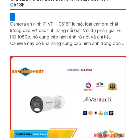
C518F
Camera an ninh IP VPH-C518F là một loại camera chất
lượng cao với các tính năng nổi bật. Với độ phân giải Full
HD 1080p, nó cung cấp hình ảnh rõ nét và chi tiết.
Camera này có khả năng cung cấp hình ảnh trong bóng
tối nhờ vào công nghệ hồng ngoại thông minh. Hơn nữa,
nó có khả năng xoay ngang 360 độ và nghiên dọc 90
độ, cho phép bạn quan sát mọi góc của không gian