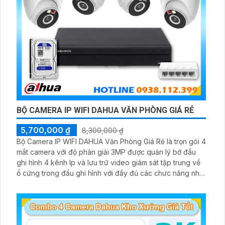
BỘ CAMERA IP WIFI DAHUA VĂN PHÒNG GIÁ RẺ
5,700,000 ₫
8,300,000 ₫
Bộ Camera IP WIFI DAHUA Văn Phòng Giá Rẻ là trọn gói 4
mắt camera với độ phân giải 3MP được quản lý bở đầu
ghi hình 4 kênh Ip và lưu trữ video giám sát tập trung về
ổ cứng trong đầu ghi hình với đầy đủ các chưc năng như
AI Phát hiện chuyển động, đàm thoại âm thanh 2 chiều và
giám sát có màu vào ban đêm