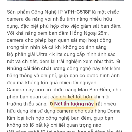
Sản phẩm Công Nghệ IP
VPH-C518F
là một chiếc
camera đa năng với nhiều tính năng nhiều hữu
dụng, đặc biệt phù hợp cho việc giám sát ban đêm.
Với khả năng xem ban đêm Hồng Ngoại 25m,
camera cho phép bạn quan sát mọi hoạt động
trong tầm nhìn kể cả khi không có ánh sáng.
Độ phân giải Ultra 4k lite cung cấp hình ảnh sắc
nét và chi tiết, đem lại trải nghiệm xem như thật. 📰
Những cải tiến chất lượng
công nghệ này tiết kiệm
băng thông và chi phí, giúp bạn có được hình ảnh
đẹp mà không tốn quá nhiều tài nguyên.
Camera này còn có chức năng Màu Ban Ðêm, cho
phép bạn quan sát các chi tiết tốt hơn khi môi
trường thiếu sáng. 🔄
Nét ấn tượng này
rất nhiều
hữu dụng khi sử dụng camera cho cửa hàng Dome
Kim loại tích hợp công nghệ ban đêm, giúp bạn
không bỏ lỡ bất kỳ chi tiết quan trọng nào.
Với công nghệ IP thi công gọn, bạn dễ dàng lắp đặt