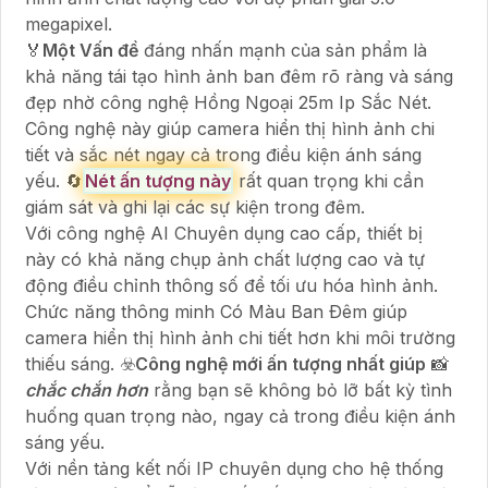
megapixel.
️🏅️
Một Vấn đề
đáng nhấn mạnh của sản phẩm là
khả năng tái tạo hình ảnh ban đêm rõ ràng và sáng
đẹp nhờ công nghệ Hồng Ngoại 25m Ip Sắc Nét.
Công nghệ này giúp camera hiển thị hình ảnh chi
tiết và sắc nét ngay cả trong điều kiện ánh sáng
yếu. 🔄
Nét ấn tượng này
rất quan trọng khi cần
giám sát và ghi lại các sự kiện trong đêm.
Với công nghệ AI Chuyên dụng cao cấp, thiết bị
này có khả năng chụp ảnh chất lượng cao và tự
động điều chỉnh thông số để tối ưu hóa hình ảnh.
Chức năng thông minh Có Màu Ban Ðêm giúp
camera hiển thị hình ảnh chi tiết hơn khi môi trường
thiếu sáng. ☣️
Công nghệ mới ấn tượng nhất giúp
📸
chắc chắn hơn
rằng bạn sẽ không bỏ lỡ bất kỳ tình
huống quan trọng nào, ngay cả trong điều kiện ánh
sáng yếu.
Với nền tảng kết nối IP chuyên dụng cho hệ thống