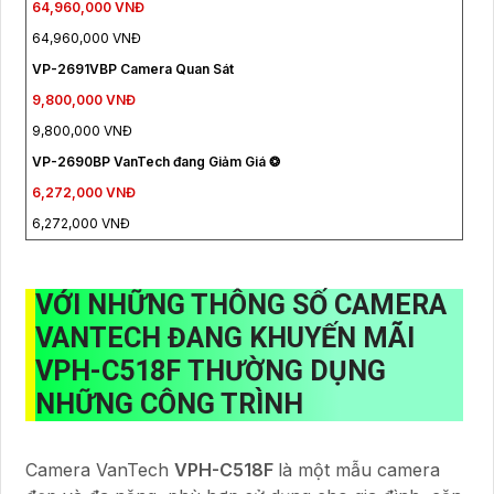
64,960,000 VNĐ
64,960,000 VNĐ
VP-2691VBP Camera Quan Sát
9,800,000 VNĐ
9,800,000 VNĐ
VP-2690BP VanTech đang Giảm Giá ❂
6,272,000 VNĐ
6,272,000 VNĐ
VỚI NHỮNG THÔNG SỐ CAMERA
VANTECH ĐANG KHUYẾN MÃI
VPH-C518F
THƯỜNG DỤNG
NHỮNG CÔNG TRÌNH
Camera VanTech
VPH-C518F
là một mẫu camera