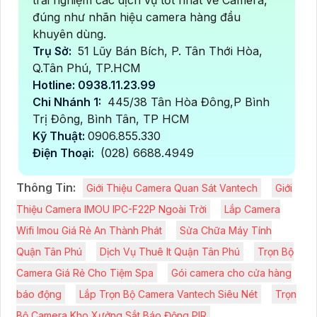
đúng như nhãn hiệu camera hàng đầu
khuyên dùng.
Trụ Sở:
51 Lũy Bán Bích, P. Tân Thới Hòa,
Q.Tân Phú, TP.HCM
Hotline: 0938.11.23.99
Chi Nhánh 1:
445/38 Tân Hòa Đông,P Bình
Trị Đông, Bình Tân, TP HCM
Kỹ Thuật:
0906.855.330
Điện Thoại:
(028) 6688.4949
Thông Tin:
Giới Thiệu Camera Quan Sát Vantech
Giới
Thiệu Camera IMOU IPC-F22P Ngoài Trời
Lắp Camera
Wifi Imou Giá Rẻ An Thành Phát
Sửa Chữa Máy Tính
Quận Tân Phú
Dịch Vụ Thuê It Quận Tân Phú
Trọn Bộ
Camera Giá Rẻ Cho Tiệm Spa
Gói camera cho cửa hàng
báo động
Lắp Trọn Bộ Camera Vantech Siêu Nét
Trọn
Bộ Camera Kho Xưởng Sắt Báo Động PIR