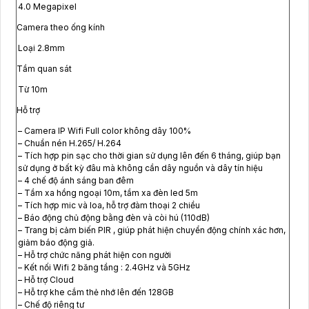
4.0 Megapixel
Camera theo ống kính
Loại 2.8mm
Tầm quan sát
Từ 10m
Hỗ trợ
– Camera IP Wifi Full color không dây 100%
– Chuẩn nén H.265/ H.264
– Tích hợp pin sạc cho thời gian sử dụng lên đến 6 tháng, giúp bạn
sử dụng ở bất kỳ đâu mà không cần dây nguồn và dây tín hiệu
– 4 chế độ ánh sáng ban đêm
– Tầm xa hồng ngoại 10m, tầm xa đèn led 5m
– Tích hợp mic và loa, hỗ trợ đàm thoại 2 chiều
– Báo động chủ động bằng đèn và còi hú (110dB)
– Trang bị cảm biến PIR , giúp phát hiện chuyển động chính xác hơn,
giảm báo động giả.
– Hỗ trợ chức năng phát hiện con người
– Kết nối Wifi 2 băng tầng : 2.4GHz và 5GHz
– Hỗ trợ Cloud
– Hỗ trợ khe cắm thẻ nhớ lên đến 128GB
– Chế độ riêng tư