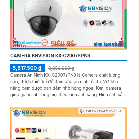
CAMERA KBVISION KX-C2007SPN3
5,817,500 ₫
8,950,000 ₫
Camera An Ninh KX-C2007sPN3 là Camera chất lượng
cao, được thiết kế để đảm bảo an ninh tối đa. Với khả
năng xem được ban đêm nhờ hồng ngoại 10m, camera
giúp giám sát trong mọi điều kiện ánh sáng. Hình ảnh sắc
nét và chất lượng vượt trội, đạt đến độ phân giải FULL HD
1080P. Camera được trang bị công nghệ IP POE, cho
phép kết nối mạng dễ dàng