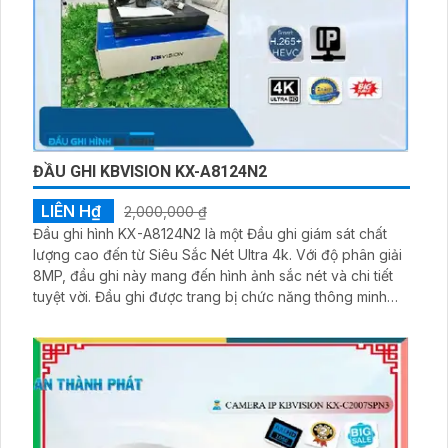
ĐẦU GHI KBVISION KX-A8124N2
LIÊN H₫
2,000,000 ₫
Đầu ghi hình KX-A8124N2 là một Đầu ghi giám sát chất
lượng cao đến từ Siêu Sắc Nét Ultra 4k. Với độ phân giải
8MP, đầu ghi này mang đến hình ảnh sắc nét và chi tiết
tuyệt vời. Đầu ghi được trang bị chức năng thông minh
ONVIF, cho phép tích hợp với các thiết bị và phần mềm
giám sát khác