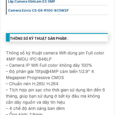
Lắp Camera Ebitcam E3 3MP
Camera Ezviz CS-E6-R100-8C5W2F
THÔNG SỐ KỸ THUẬT SẢN PHẨM :
Thông số kỹ thuật camera Wifi dùng pin Full color
4MP IMOU IPC-B46LP
– Camera IP Wifi Full color không dây 100%
– Độ phân giải 15fps@4MP cảm biến 1/2.9” 4
Megapixel Progressive CMOS
– Chuẩn nén H.265/ H.264
– Tích hợp pin sạc cho thời gian sử dụng lên đến 6
tháng, giúp bạn sử dụng ở bất kỳ đâu mà không
cần dây nguồn và dây tín hiệu
– 4 chế độ ánh sáng ban đêm
– Ống kính: 2.8mm