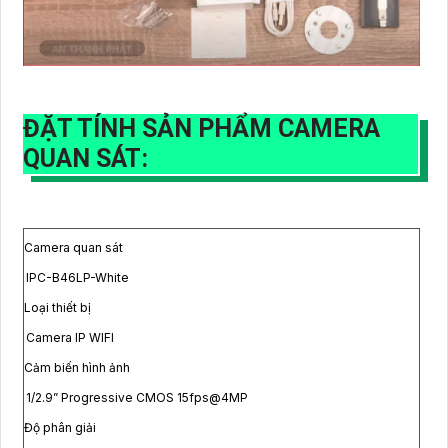
ĐẶT TÍNH SẢN PHẨM CAMERA
QUAN SÁT:
Camera quan sát
IPC-B46LP-White
Loại thiết bị
Camera IP WIFI
Cảm biến hình ảnh
1/2.9” Progressive CMOS 15fps@4MP
Độ phân giải