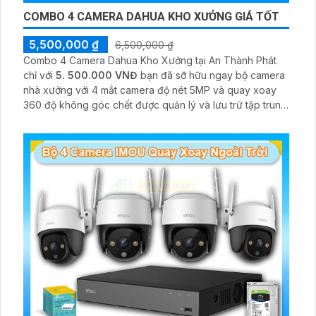
COMBO 4 CAMERA DAHUA KHO XƯỞNG GIÁ TỐT
5,500,000 ₫
6,500,000 ₫
Combo 4 Camera Dahua Kho Xưởng tại An Thành Phát
chỉ với
5. 500.000 VNĐ
bạn đã sỡ hữu ngay bộ camera
nhà xưởng với 4 mắt camera độ nét 5MP và quay xoay
360 độ không góc chết được quản lý và lưu trữ tập trung
về đầu ghi hình ổ cứng hỗ trợ xem qua tivi