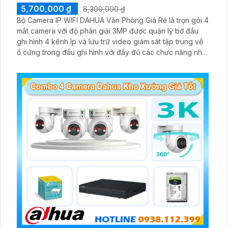
5,700,000 ₫
8,300,000 ₫
Bộ Camera IP WIFI DAHUA Văn Phòng Giá Rẻ là trọn gói 4
mắt camera với độ phân giải 3MP được quản lý bở đầu
ghi hình 4 kênh Ip và lưu trữ video giám sát tập trung về
ổ cứng trong đầu ghi hình với đầy đủ các chưc năng như
AI Phát hiện chuyển động, đàm thoại âm thanh 2 chiều và
giám sát có màu vào ban đêm