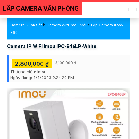
LẮP CAMERA VĂN PHÒNG
Camera Quan Sát
Camera Wifi Imou Mới
Lắp Camera Xoay
360
Camera IP WIFI Imou IPC-B46LP-White
2,800,000 ₫
3,100,000 ₫
Thương hiệu:
Imou
Ngày đăng:
4/4/2023 2:24:20 PM