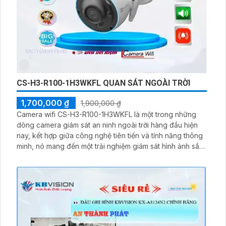
CS-H3-R100-1H3WKFL QUAN SÁT NGOÀI TRỜI
1,700,000 ₫
1,900,000 ₫
Camera wifi CS-H3-R100-1H3WKFL là một trong những
dòng camera giám sát an ninh ngoài trời hàng đầu hiện
nay, kết hợp giữa công nghệ tiên tiến và tính năng thông
minh, nó mang đến một trải nghiệm giám sát hình ảnh sắc
nét vượt trội lên đến 2K và bảo vệ an toàn cho không
gian ngoài trời của bạn.