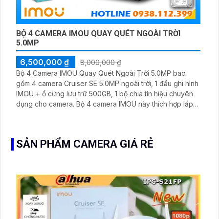
BỘ 4 CAMERA IMOU QUAY QUÉT NGOÀI TRỜI
5.0MP
6,500,000 ₫
8,000,000 ₫
Bộ 4 Camera IMOU Quay Quét Ngoài Trời 5.0MP bao
gồm 4 camera Cruiser SE 5.0MP ngoài trời, 1 đầu ghi hình
IMOU + ổ cứng lưu trữ 500GB, 1 bộ chia tín hiệu chuyên
dụng cho camera. Bộ 4 camera IMOU này thích hợp lắp
đặt cho kho hàng, nhà xưởng, khu phố và khu vực cần
giám sát ngoài trời
SẢN PHẨM CAMERA GIÁ RẺ