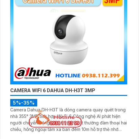
CAMERA WIFI 6 DAHUA DH-H3T 3MP
5%-35%
Camera Dahua DH-H3T là dòng camera quay quét trong
nhà 355° 3MP tích hợp Wi-Fi 6 Công nghệ AI phát hiện
người chuyển động và âm thanh bất thường đàm thoại hai
chiều, hồng ngoại tầm xa ban đêm 10m hỗ trợ thẻ nhớ
MicroSD 256GB ONVIF và điều khiển từ xa qua ứng dụng