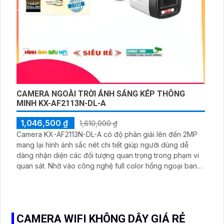
CAMERA NGOÀI TRỜI ÁNH SÁNG KÉP THÔNG
MINH KX-AF2113N-DL-A
1,046,500 ₫
1,610,000 ₫
Camera KX-AF2113N-DL-A có độ phân giải lên đến 2MP
mang lại hình ảnh sắc nét chi tiết giúp người dùng dễ
dàng nhận diện các đối tượng quan trọng trong phạm vi
quan sát. Nhờ vào công nghệ full color hồng ngoại ban
đêm lên đến 30m có màu có thể ghi hình rõ nét trong
điều kiện ánh sáng yếu hoặc ban đêm giúp đảm bảo an
ninh 24/ bất kể là ban ngày hay ban đêm
CAMERA WIFI KHÔNG DÂY GIÁ RẺ