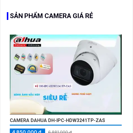
giám sát ngoài trời
SẢN PHẨM CAMERA GIÁ RẺ
CAMERA DAHUA DH-IPC-HDW3241TP-ZAS
4,850,000 ₫
6,881,000 ₫