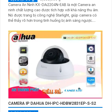
Camera An Ninh KX-DAi2204N-EAB là một Camera an
ninh chất lượng cao được tích hợp với khả năng thu âm.
Nó được trang bị công nghệ Starlight, giúp camera có
thể thấy rõ hơn trong tình huống bị ánh sáng ngược.
Camera cũng được trang bị hệ thống lưu trữ lâu hơn với
các định dạng nén H.265+/H
CAMERA IP DAHUA DH-IPC-HDBW2831EP-S-S2