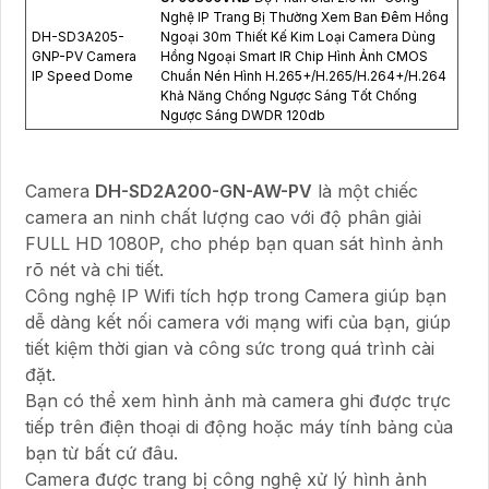
Nghệ IP Trang Bị Thường Xem Ban Đêm Hồng
DH-SD3A205-
Ngoại 30m Thiết Kế Kim Loại Camera Dùng
GNP-PV Camera
Hồng Ngoại Smart IR Chip Hình Ảnh CMOS
IP Speed Dome
Chuẩn Nén Hình H.265+/H.265/H.264+/H.264
Khả Năng Chống Ngược Sáng Tốt Chống
Ngược Sáng DWDR 120db
Camera
DH-SD2A200-GN-AW-PV
là một chiếc
camera an ninh chất lượng cao với độ phân giải
FULL HD 1080P, cho phép bạn quan sát hình ảnh
rõ nét và chi tiết.
Công nghệ IP Wifi tích hợp trong Camera giúp bạn
dễ dàng kết nối camera với mạng wifi của bạn, giúp
tiết kiệm thời gian và công sức trong quá trình cài
đặt.
Bạn có thể xem hình ảnh mà camera ghi được trực
tiếp trên điện thoại di động hoặc máy tính bảng của
bạn từ bất cứ đâu.
Camera được trang bị công nghệ xử lý hình ảnh