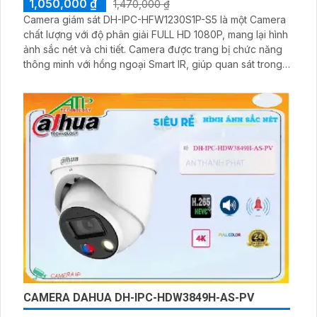
1,050,000 ₫
1,470,000 ₫
Camera giám sát DH-IPC-HFW1230S1P-S5 là một Camera
chất lượng với độ phân giải FULL HD 1080P, mang lại hình
ảnh sắc nét và chi tiết. Camera được trang bị chức năng
thông minh với hồng ngoại Smart IR, giúp quan sát trong
điều kiện ánh sáng yếu. Ngoài ra, camera còn được trang
bị chống ngược sáng DWDR, giúp điều chỉnh ánh sáng
một cách tự động để tạo ra hình ảnh rõ ràng hơn
CAMERA DAHUA DH-IPC-HDW3849H-AS-PV