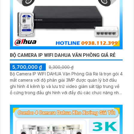
BỘ CAMERA IP WIFI DAHUA VĂN PHÒNG GIÁ RẺ
5,700,000 ₫
8,300,000 ₫
Bộ Camera IP WIFI DAHUA Văn Phòng Giá Rẻ là trọn gói 4
mắt camera với độ phân giải 3MP được quản lý bở đầu
ghi hình 4 kênh Ip và lưu trữ video giám sát tập trung về
ổ cứng trong đầu ghi hình với đầy đủ các chưc năng như
AI Phát hiện chuyển động, đàm thoại âm thanh 2 chiều và
giám sát có màu vào ban đêm