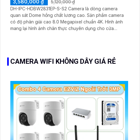
3,580,000 ₫
5,120,000 ₫
DH-IPC-HDBW2831EP-S-S2 Camera là dòng camera
quan sát Dome hồng chất lương cao. Sản phầm camera
có độ phân giải cao 8.0 Megapixel chuẩn 4K. Hình ảnh
mang lại hình ảnh chân thực chuyên dụng cho cửa
hàng,siêu thị,văn phòng,
CAMERA WIFI KHÔNG DÂY GIÁ RẺ