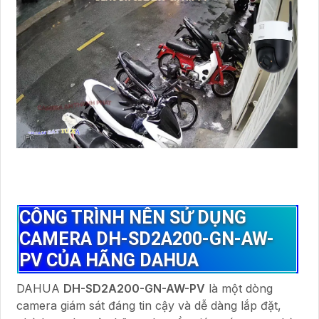
CÔNG TRÌNH NÊN SỬ DỤNG
CAMERA DH-SD2A200-GN-AW-
PV CỦA HÃNG DAHUA
DAHUA
DH-SD2A200-GN-AW-PV
là một dòng
camera giám sát đáng tin cậy và dễ dàng lắp đặt,