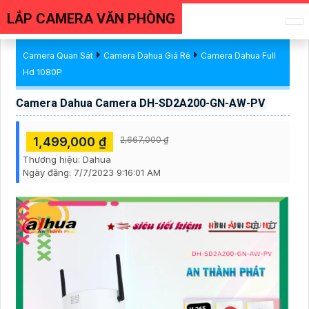
LẮP CAMERA VĂN PHÒNG
Camera Quan Sát
Camera Dahua Giá Rẻ
Camera Dahua Full
Hd 1080P
Camera Dahua Camera DH-SD2A200-GN-AW-PV
1,499,000 ₫
2,667,000 ₫
Thương hiệu:
Dahua
Ngày đăng:
7/7/2023 9:16:01 AM