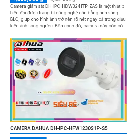
Camera giám sát DH-IPC-HDW3241TP-ZAS là một thiết bị
hiện đại được trang bị công nghệ cân bằng ánh sáng
BLC, giúp cho hình ảnh trở nên rõ nét ngay cả trong điều
kiện ánh sáng ngược. Bên cạnh đó, camera này còn có
khả năng xem ban đêm sáng đẹp nhờ tính năng hồng
ngoại có tầm quan sát 30m. Camera cũng tích hợp công
nghệ AI, mang lại khả năng nhận diện và phân loại đối
tượng một cách chính xác
CAMERA DAHUA DH-IPC-HFW1230S1P-S5