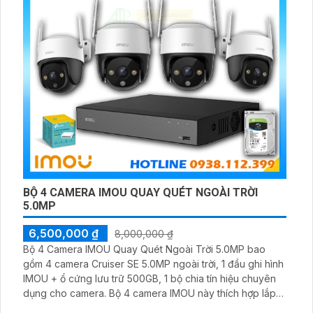
BỘ 4 CAMERA IMOU QUAY QUÉT NGOÀI TRỜI
5.0MP
6,500,000 ₫
8,000,000 ₫
Bộ 4 Camera IMOU Quay Quét Ngoài Trời 5.0MP bao
gồm 4 camera Cruiser SE 5.0MP ngoài trời, 1 đầu ghi hình
IMOU + ổ cứng lưu trữ 500GB, 1 bộ chia tín hiệu chuyên
dụng cho camera. Bộ 4 camera IMOU này thích hợp lắp
đặt cho kho hàng, nhà xưởng, khu phố và khu vực cần