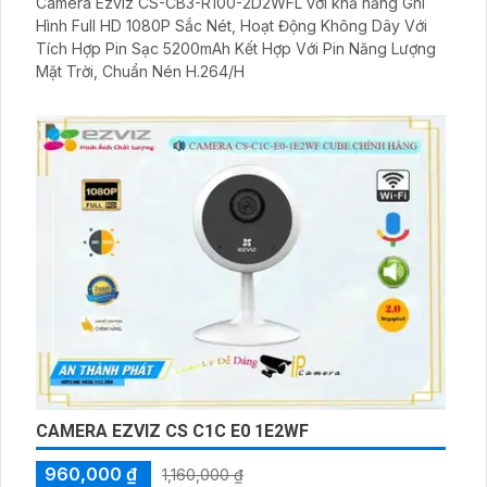
Camera Ezviz CS-CB3-R100-2D2WFL với khả năng Ghi
Hình Full HD 1080P Sắc Nét, Hoạt Động Không Dây Với
Tích Hợp Pin Sạc 5200mAh Kết Hợp Với Pin Năng Lượng
Mặt Trời, Chuẩn Nén H.264/H
CAMERA EZVIZ CS C1C E0 1E2WF
960,000 ₫
1,160,000 ₫