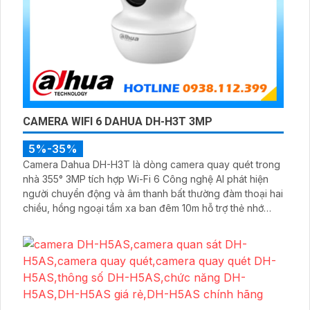
CAMERA WIFI 6 DAHUA DH-H3T 3MP
5%-35%
Camera Dahua DH-H3T là dòng camera quay quét trong
nhà 355° 3MP tích hợp Wi-Fi 6 Công nghệ AI phát hiện
người chuyển động và âm thanh bất thường đàm thoại hai
chiều, hồng ngoại tầm xa ban đêm 10m hỗ trợ thẻ nhớ
MicroSD 256GB ONVIF và điều khiển từ xa qua ứng dụng
DMSS