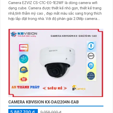
Camera EZVIZ CS-C1C-E0-1E2WF là dòng camera wifi
dạng cube. Camera được thiết kế nhỏ gọn, thiết kế trang
nhã,tính thẫm mỹ cao , đẹp mắt màu sắc sang trọng thích
hợp lắp đặt trong nhà. Với độ phân giải 2.0Mp camera
cho hình ảnh trung thực sắc nét, góc nhìn rộng đảm bảo
bao quát được khu vực cần quan sát
CAMERA KBVISION KX-DAI2204N-EAB
5,887,700 ₫
9,058,000 ₫