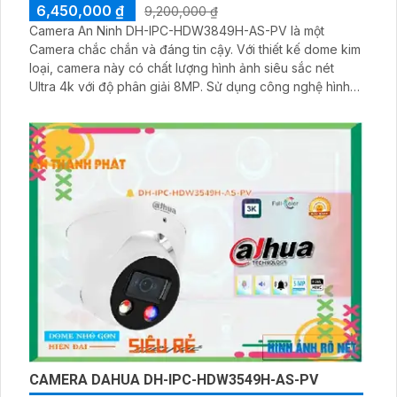
6,450,000 ₫
9,200,000 ₫
Camera An Ninh DH-IPC-HDW3849H-AS-PV là một
Camera chắc chắn và đáng tin cậy. Với thiết kế dome kim
loại, camera này có chất lượng hình ảnh siêu sắc nét
Ultra 4k với độ phân giải 8MP. Sử dụng công nghệ hình
ảnh IP tiên tiến, camera này cung cấp khả năng xử lý
hình ảnh thiếu sáng Starlight, cho phép bạn quan sát rõ
ràng ngay cả trong điều kiện ánh sáng yếu
CAMERA DAHUA DH-IPC-HDW3549H-AS-PV