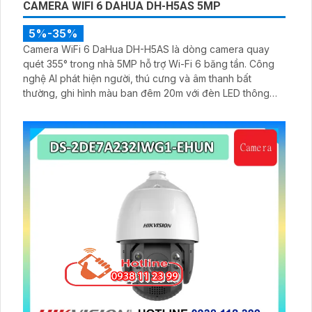
CAMERA WIFI 6 DAHUA DH-H5AS 5MP
5%-35%
Camera WiFi 6 DaHua DH-H5AS là dòng camera quay
quét 355° trong nhà 5MP hỗ trợ Wi-Fi 6 băng tần. Công
nghệ AI phát hiện người, thú cưng và âm thanh bất
thường, ghi hình màu ban đêm 20m với đèn LED thông
minh 10m, hỗ trợ thẻ nhớ 256GB và quản lý từ xa qua ứng
dụng DMSS,