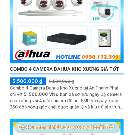
COMBO 4 CAMERA DAHUA KHO XƯỞNG GIÁ TỐT
5,500,000 ₫
6,500,000 ₫
Combo 4 Camera Dahua Kho Xưởng tại An Thành Phát
chỉ với
5. 500.000 VNĐ
bạn đã sỡ hữu ngay bộ camera
nhà xưởng với 4 mắt camera độ nét 5MP và quay xoay
360 độ không góc chết được quản lý và lưu trữ tập trung
về đầu ghi hình ổ cứng hỗ trợ xem qua tivi