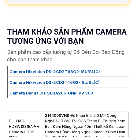
THAM KHẢO SẢN PHẨM CAMERA
TƯƠNG ỨNG VỚI BẠN
Sản phẩm cao cấp tương tự Có Đèn Còi Báo Động
cho bạn tham khảo
Camera Hikvision DS-2CD2T66G2-ISU/SL(C)
Camera Hikvision DS-2CD2T46G2-ISU/SL(C)
Camera Dahua DH-SD3A205-GNP-PV 360
2144000VNÐ
Độ Phân Giải 2.0 MP Công
DH-HAC-
Nghệ AHD CVI TVI BCS Trang Bị Thường Xem
HDBW1231EAP-A
Ban Đêm Hồng Ngoại 40m Thiết Kế Kim Loại
Camera HDCVI
Camera Dùng Hồng Ngoại Smart IR Chip Hình