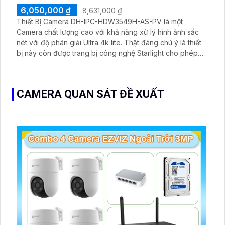
6,050,000 ₫
8,631,000 ₫
Thiết Bị Camera DH-IPC-HDW3549H-AS-PV là một
Camera chất lượng cao với khả năng xử lý hình ảnh sắc
nét với độ phân giải Ultra 4k lite. Thật đáng chú ý là thiết
bị này còn được trang bị công nghệ Starlight cho phép
quay phim trong môi trường thiếu sáng mà vẫn giữ được
chất lượng hình ảnh sắc nét
CAMERA QUAN SÁT ĐỀ XUẤT