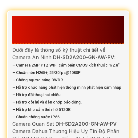
CHI TIẾT THÔNG SỐ KỸ THUẬT
CAMERA DH-SD2A200-GN-AW-
PV CỦA DAHUA
Dưới đây là thông số kỹ thuật chi tiết về
Camera An Ninh
DH-SD2A200-GN-AW-PV
:
– Camera 2MP PTZ WIFI cảm biến CMOS kích thước 1/2.8”
– Chuẩn nén H265+, 25/30fps@1080P
– Chống ngược sáng DWDR
– Hỗ trợ chức năng phát hiện thông minh phát hiện xâm nhập.
– Hỗ trợ đối thoại hai chiều
– Hỗ trợ còi hú và đèn chớp báo động.
– Hỗ trợ khe cắm thẻ nhớ 512GB
– Chuẩn chống nước IP66.
Camera Quan Sát
DH-SD2A200-GN-AW-PV
Camera Dahua Thương Hiệu Uy Tín Độ Phân