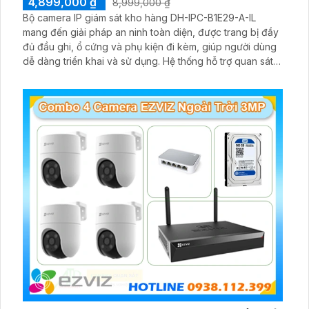
BỘ CAMERA GIÁM SÁT NHÀ XƯỞNG GIÁ RẺ
4,700,000 ₫
8,399,000 ₫
Bộ camera an ninh dành cho nhà xưởng giá rẻ được
trang bị 4 mắt Hikvision DS-2CD1021G1-I mang lại hình
ảnh rõ nét với độ phân giải 2MP. Chuẩn nén hình ảnh
H.265+/H.265/H