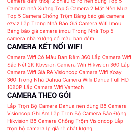
Camera đàm thoại 2 chiều to rõ nên dùng
Top 5
Camera nhà Xưởng
Top 5 Camera 2 Mắt Nên Mua
Top 5 Camera Chống Trộm
Bảng báo giá camera
ezviz Lắp Trong Nhà
Báo Giá Camera Wifi Imou
Bảng báo giá camera imou Trong Nhà
Top 5
camera nhà xưởng có màu ban đêm
CAMERA KẾT NỐI WIFI
Camera Wifi Có Màu Ban Đêm 360
Lắp Camera Wifi
Sắc Nét 2K Kbvsiion
Camera Wifi Hikvision 360
Lắp
Camera Wifi Giá Rẻ Visioncop
Camera Wifi Xoay
360 Trong Nhà Dahua
Camera Wifii Dahua Full HD
1080P
Lắp Camera Wifi Vantech
CAMERA THEO GÓI
Lắp Trọn Bộ Camera Dahua nên dùng
Bộ Camera
Visioncop Ghi Âm
Lắp Trọn Bộ Camera Báo Động
Hikvision
Bộ Camera Chống Trộm Visioncop
Lắp
trọn bộ camera Ip giá rẻ chất lượng