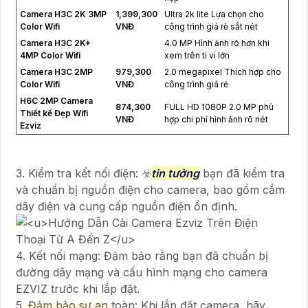
Camera H3C 2K 3MP
1,399,300
Ultra 2k lite Lựa chọn cho
Color Wifi
VNĐ
công trình giá rẻ sắt nét
Camera H3C 2K+
4.0 MP Hình ảnh rõ hơn khi
4MP Color Wifi
xem trên ti vi lớn
Camera H3C 2MP
979,300
2.0 megapixel Thích hợp cho
Color Wifi
VNĐ
công trình giá rẻ
H6C 2MP Camera
874,300
FULL HD 1080P 2.0 MP phù
Thiết kế Đẹp Wifi
VNĐ
hợp chi phí hình ảnh rõ nét
Ezviz
3. Kiểm tra kết nối điện: ☣️
tin tưởng
bạn đã kiểm tra
và chuẩn bị nguồn điện cho camera, bao gồm cắm
dây điện và cung cấp nguồn điện ổn định.
4. Kết nối mạng: Đảm bảo rằng bạn đã chuẩn bị
đường dây mạng và cấu hình mạng cho camera
EZVIZ trước khi lắp đặt.
5. Đảm bảo sự an toàn: Khi lắp đặt camera, hãy