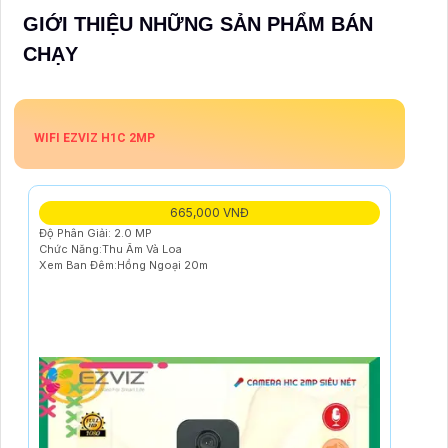
GIỚI THIỆU NHỮNG SẢN PHẨM BÁN
CHẠY
WIFI EZVIZ H1C 2MP
665,000 VNĐ
Độ Phân Giải: 2.0 MP
Chức Năng:Thu Âm Và Loa
Xem Ban Đêm:Hồng Ngoại 20m