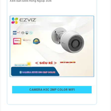
Xem Ban Đêm:Hồng Ngoại 30m
CAMERA H3C 2MP COLOR WIFI