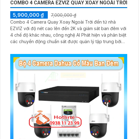
BỘ CAMERA DAHUA KHO HÀNG GIÁ RẺ
4,899,000 ₫
8,999,000 ₫
Bộ camera IP giám sát kho hàng DH-IPC-B1E29-A-IL
mang đến giải pháp an ninh toàn diện, được trang bị đầy
đủ đầu ghi, ổ cứng và phụ kiện đi kèm, giúp người dùng
dễ dàng triển khai và sử dụng. Hệ thống hỗ trợ quan sát
ban đêm rõ nét nhờ công nghệ hồng ngoại kết hợp đèn
LED ánh sáng trắng, cùng khả năng phát hiện chuyển
động thông minh, giúp đảm bảo an toàn tuyệt đối cho
khu vực kho hàng