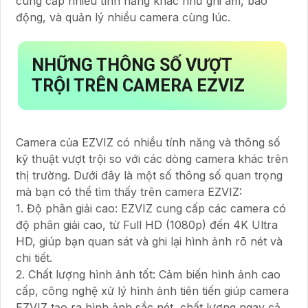
cung cấp nhiều tính năng khác như ghi âm, báo
động, và quản lý nhiều camera cùng lúc.
NHỮNG THÔNG SỐ VƯỢT
TRỘI TRÊN CAMERA EZVIZ
Camera của EZVIZ có nhiều tính năng và thông số
kỹ thuật vượt trội so với các dòng camera khác trên
thị trường. Dưới đây là một số thông số quan trọng
mà bạn có thể tìm thấy trên camera EZVIZ:
1. Độ phân giải cao: EZVIZ cung cấp các camera có
độ phân giải cao, từ Full HD (1080p) đến 4K Ultra
HD, giúp bạn quan sát và ghi lại hình ảnh rõ nét và
chi tiết.
2. Chất lượng hình ảnh tốt: Cảm biến hình ảnh cao
cấp, công nghệ xử lý hình ảnh tiên tiến giúp camera
EZVIZ tạo ra hình ảnh sắc nét, chất lượng ngay cả