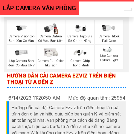
LẮP CAMERA VĂN PHÒNG
Camera Visioncop
Camera Dahua
Camera Tapo Giá
Camera Hilook
Ban Đêm Có Màu
Có Màu Ban Đêm
Rẻ Chính Hãng
Full Color
Lắp Camera
Hybrid Light
Lắp Camera Ban
Camera Full Color
Camera Chip
Đêm Có Màu UNV
Hikvision
Thông Minh
HƯỚNG DẪN CÀI CAMERA EZVIZ TRÊN ĐIỆN
THOẠI TỪ A ĐẾN Z
6/14/2023 11:20:50 AM
Mức độ quan tâm: 25954
Hướng dẫn cài đặt Camera Ezviz trên điện thoại là quá
trình đơn giản và hiệu quả, giúp bạn quản lý và giám sát
an toàn ngôi nhà, văn phòng một cách dễ dàng. Bằng
cách thực hiện các bước từ A đến Z như kết nối camera
với mạng Wifi, tải ứng dụng Ezviz trên điện thoại, đăng