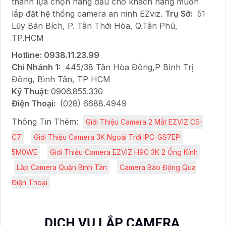
thành lựa chọn hàng đầu cho khách hàng muốn
lắp đặt hệ thống camera an ninh EZviz.
Trụ Sở:
51
Lũy Bán Bích, P. Tân Thới Hòa, Q.Tân Phú,
TP.HCM
Hotline: 0938.11.23.99
Chi Nhánh 1:
445/38 Tân Hòa Đông,P Bình Trị
Đông, Bình Tân, TP HCM
Kỹ Thuật:
0906.855.330
Điện Thoại:
(028) 6688.4949
Thông Tin Thêm:
Giới Thiệu Camera 2 Mắt EZVIZ CS-
C7
Giới Thiệu Camera 3K Ngoài Trời IPC-GS7EP-
5M0WE
Giới Thiệu Camera EZVIZ H9C 3K 2 Ống Kính
Lăp Camera Quận Bình Tân
Camera Báo Động Qua
Điện Thoại
DỊCH VỤ LẮP CAMERA