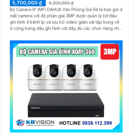
5,700,000 ₫
8,300,000 ₫
Bộ Camera IP WIFI DAHUA Văn Phòng Giá Rẻ là trọn gói 4
mắt camera với độ phân giải 3MP được quản lý bở đầu
ghi hình 4 kênh Ip và lưu trữ video giám sát tập trung về
ổ cứng trong đầu ghi hình với đầy đủ các chưc năng như
AI Phát hiện chuyển động, đàm thoại âm thanh 2 chiều và
giám sát có màu vào ban đêm