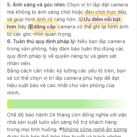
5. Ánh sáng và góc nhìn:
Chọn vị trí lắp đặt camera
mà không bị ánh sáng chói hoặc đèn chói trực tiếp,
sẽ giúp hình ảnh rõ ràng hơn. Ⓦ
Ưu điểm nỗi bật
hơn
hãy 🎛
đẳng cấp
camera có thể ghi lại hình ảnh
từ các góc nhìn quan trọng.
6. Tuân thủ quy định pháp lý:
Nếu bạn lắp camera
trong văn phòng, hãy đảm bảo tuân thủ đúng các
quy định pháp lý về quyền riêng tư và giám sát
nhân viên.
Bằng cách cân nhắc kỹ lưỡng các yếu tố trên, bạn
sẽ có thể chọn vị trí lắp camera phù hợp để đạt
hiệu suất bảo vệ cao nhất cho văn phòng của
mình.
Chế độ bảo hành 24 tháng còn đồng nghĩa với việc
nhà sản xuất luôn sẵn sàng hỗ trợ khách hàng
trong mọi tình huống. ®️
Những công nghệ ấn tượng
được tích hợp
thể hiện tâm huyết và trách nhiệm