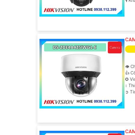
️🎙 K
CAM
👁 Ch
👍 C
✪ Vi
↕️ T
️➲ T
CAM