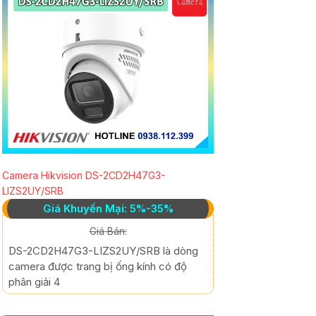
Camera Hikvision DS-2CD2H47G3-
LIZS2UY/SRB
Giá Khuyến Mại: 5%-35%
Giá Bán:
DS-2CD2H47G3-LIZS2UY/SRB là dòng
camera được trang bị ống kính có độ
phân giải 4