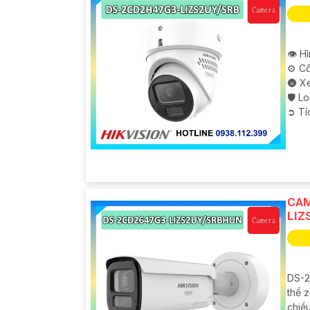
👁 H
⚙ Cô
🌚 X
🛡 L
️➲ T
CAM
LIZ
DS-2
thể z
chiề