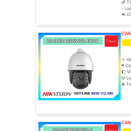
🌈 T
↕️ L
'
️📢 
CAM
🔆 H
®️ C
🌔 V
🎲 L
️✤ T
CAM