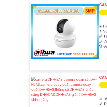
CAM
☀️ Hì
⚜️ S
🌈 T
🤹 C
️💮 Đ
CAM
💯 Độ
🌠 T