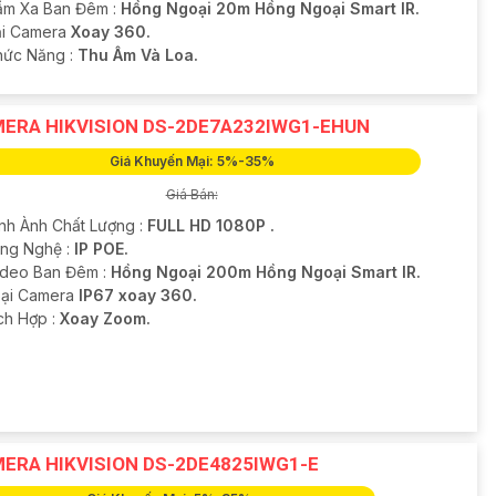
ầm Xa Ban Đêm :
Hồng Ngoại 20m Hồng Ngoại Smart IR.
oại Camera
Xoay 360.
Chức Năng :
Thu Âm Và Loa.
ERA HIKVISION DS-2DE7A232IWG1-EHUN
Giá Khuyến Mại: 5%-35%
Giá Bán:
ình Ành Chất Lượng :
FULL HD 1080P .
ông Nghệ :
IP POE.
ideo Ban Đêm :
Hồng Ngoại 200m Hồng Ngoại Smart IR.
oại Camera
IP67 xoay 360.
ích Hợp :
Xoay Zoom.
ERA HIKVISION DS-2DE4825IWG1-E