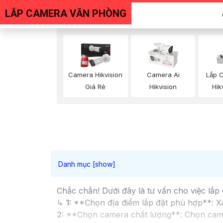
LẮP CAMERA VĂN PHÒNG
Camera Hikvision
Camera Ai
Lắp 
Giá Rẻ
Hikvision
Hik
Chắc chắn! Dưới đây là tư vấn cho việc lắ
↳
1:
**Chọn địa điểm lắp đặt phù hợp**: Xác
2:
**Chọn camera chất lượng**: Chọn camera