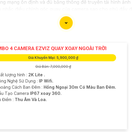
g mạng ổn định và đủ băng thông để truyền tải hình ảnh 
 nhắc điều chỉnh góc quay của camera sao cho phủ đầy đủ
ra IP được thiết lập bảo mật mạnh, như đổi mật khẩu mặ
háp lưu trữ hình ảnh, có thể lưu trữ trên đám mây hoặc thi
hực hiện kiểm tra và bảo dưỡng camera định kỳ để
Hoàn to
BO 4 CAMERA EZVIZ QUAY XOAY NGOÀI TRỜI
iểu rõ hơn về việc lắp đặt Camera IP Hình Sát Nét. Nếu cầ
Giá Khuyến Mại: 5,900,000 ₫
chi tiết hơn nhé!
Giá Bán: 7,000,000 ₫
ất lượng hình :
2K Lite .
ông Nghệ Sử Dụng :
IP Wifi.
hoảng Cách Ban Đêm :
Hồng Ngoại 30m Có Màu Ban Ðêm.
Cấu Tạo Camera
IP67 xoay 360.
u Điểm :
Thu Âm Và Loa.