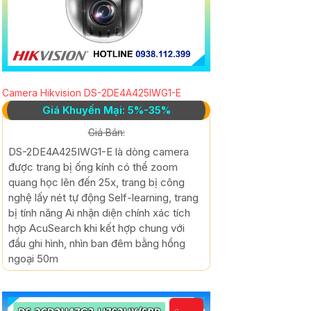
Camera Hikvision DS-2DE4A425IWG1-E
Giá Khuyến Mại: 5%-35%
Giá Bán:
DS-2DE4A425IWG1-E là dòng camera
được trang bị ống kính có thể zoom
quang học lên đến 25x, trang bị công
nghệ lấy nét tự động Self-learning, trang
bị tính năng Ai nhận diện chính xác tích
hợp AcuSearch khi kết hợp chung với
đầu ghi hình, nhìn ban đêm bằng hồng
ngoại 50m