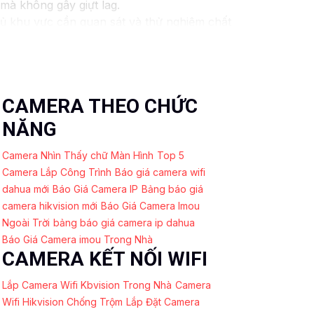
mà không gây giựt lag.
 khu vực cần quan sát và thử nghiệm chất
c định và cập nhật phần mềm thường xuyên.
ết bị lưu trữ nội bộ.
àn tin cậy
hoạt động ổn định và duy trì
CAMERA THEO CHỨC
n thêm thông tin hay có bất kỳ câu hỏi nào
NĂNG
Camera Nhìn Thấy chữ Màn Hình
Top 5
Camera Lắp Công Trình
Báo giá camera wifi
dahua mới
Báo Giá Camera IP
Bảng báo giá
camera hikvision mới
Báo Giá Camera Imou
Ngoài Trời
bảng báo giá camera ip dahua
Báo Giá Camera imou Trong Nhà
CAMERA KẾT NỐI WIFI
Lắp Camera Wifi Kbvision Trong Nhà
Camera
Wifi Hikvision Chống Trộm
Lắp Đặt Camera