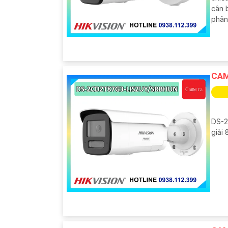
cân 
phân 
CAM
DS-2
giải 