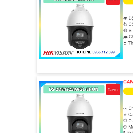
👁 Độ
👍 C
🔴 V
🌧️ 
️➲ T
CAM
👀 C
⚜️ C
💥 G
🎲 M