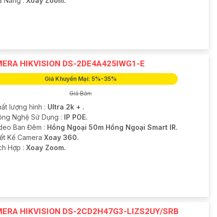
hả Năng :
Xoay Zoom.
ERA HIKVISION DS-2DE4A425IWG1-E
Giá Khuyến Mại: 5%-35%
Giá Bán:
ất lượng hình :
Ultra 2k + .
ông Nghệ Sử Dụng :
IP POE.
deo Ban Đêm :
Hồng Ngoại 50m Hồng Ngoại Smart IR.
hiết Kế Camera
Xoay 360.
ích Hợp :
Xoay Zoom.
ERA HIKVISION DS-2CD2H47G3-LIZS2UY/SRB