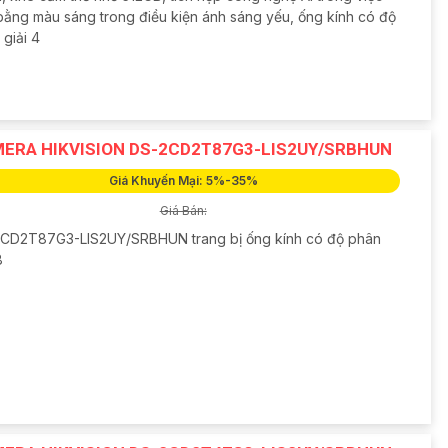
bằng màu sáng trong điều kiện ánh sáng yếu, ống kính có độ
giải 4
ERA HIKVISION DS-2CD2T87G3-LIS2UY/SRBHUN
Giá Khuyến Mại: 5%-35%
Giá Bán:
CD2T87G3-LIS2UY/SRBHUN trang bị ống kính có độ phân
8