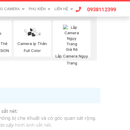
0938112399
G CAMERA
PHU KIỆN
LIÊN HỆ
 Thẻ
Camera Ip Thân
ISION
Full Color
Lắp Camera Ngụy
Trang
sắt nét:
hông bị che khuất và có góc quan sát rộng.
in cậy
hình ảnh sắt nét.