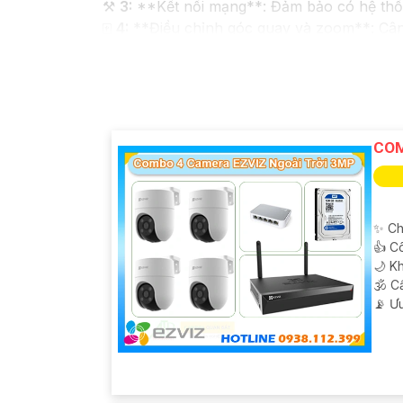
⚒
3:
**Kết nối mạng**: Đảm bảo có hệ thốn
🀄
4:
**Điều chỉnh góc quay và zoom**: Cân
lượng hình ảnh sau khi lắp đặt xong.
📷
5:
**Bảo mật thông tin**: Đảm bảo came
🤖️
6:
**Lưu trữ dữ liệu**: Xác định phương p
❇️
7:
**Kiểm tra và bảo dưỡng định kỳ**: T
chất lượng hình ảnh sắc nét.
COM
Hy vọng những thông tin trên sẽ giúp bạn h
khác, bạn hãy thoải mái hỏi để được tư vấn 
✨ Ch
👍 C
🌙 K
🕉️ 
️📡 Ư