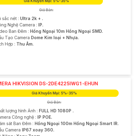
Giá Khuyến Mại: 5%-35%
Giá Bán:
 sắc nét :
Ultra 2k + .
ông Nghệ Camera :
IP.
ideo Ban Đêm :
Hồng Ngoại 10m Hồng Ngoại SMD.
Cấu Tạo Camera
Dome Kim loại + Nhựa.
ích Hợp :
Thu Âm.
ERA HIKVISION DS-2DE4225IWG1-EHUN
Giá Khuyến Mại: 5%-35%
Giá Bán:
hất lượng hình Ảnh :
FULL HD 1080P .
amera Công nghệ :
IP POE.
iám sát Ban Đêm :
Hồng Ngoại 100m Hồng Ngoại Smart IR.
ẫu Camera
IP67 xoay 360.