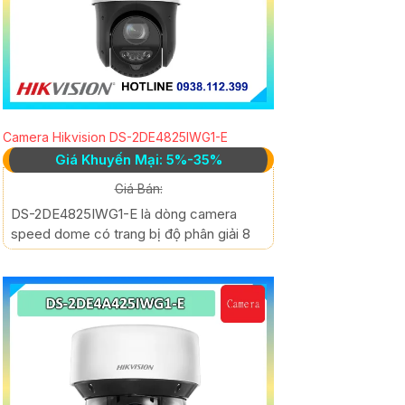
Camera Hikvision DS-2DE4825IWG1-E
Giá Khuyến Mại: 5%-35%
Giá Bán:
DS-2DE4825IWG1-E là dòng camera
speed dome có trang bị độ phân giải 8