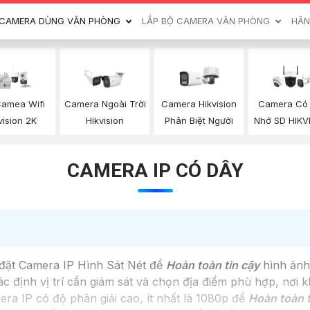
CAMERA DÙNG VĂN PHÒNG
LẮP BỘ CAMERA VĂN PHÒNG
HÃN
Camea Wifi
Camera Ngoài Trời
Camera Hikvision
Camera Có
vision 2K
Hikvision
Phân Biệt Người
Nhớ SD HIKV
CAMERA IP CÓ DÂY
p đặt Camera IP Hình Sát Nét để
Hoàn toàn tin cậy
hình ảnh 
 định vị trí cần giám sát và chọn địa điểm phù hợp, nơi k
 IP có độ phân giải cao, ít nhất là 1080p để
Hoàn toàn t