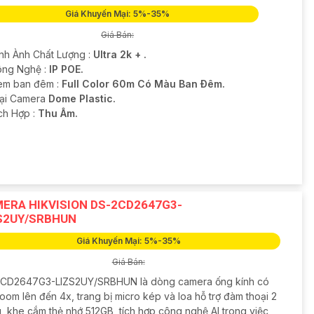
Giá Khuyến Mại: 5%-35%
Giá Bán:
ình Ành Chất Lượng :
Ultra 2k + .
ng Nghệ :
IP POE.
em ban đêm :
Full Color 60m Có Màu Ban Ðêm.
oại Camera
Dome Plastic.
ích Hợp :
Thu Âm.
ERA HIKVISION DS-2CD2647G3-
S2UY/SRBHUN
Giá Khuyến Mại: 5%-35%
Giá Bán:
CD2647G3-LIZS2UY/SRBHUN là dòng camera ống kính có
oom lên đến 4x, trang bị micro kép và loa hỗ trợ đàm thoại 2
u, khe cắm thẻ nhớ 512GB, tích hợp công nghệ AI trong việc