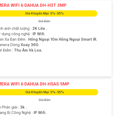
ERA WIFI 6 DAHUA DH-H3T 3MP
Giá Khuyến Mại: 5%-35%
Giá Bán:
nh ảnh chất lượng :
2K Lite .
ử dụng công nghệ :
IP Wifi.
ầm Xa Ban Đêm :
Hồng Ngoại 10m Hồng Ngoại Smart IR.
amera Dòng
Xoay 360.
ặt Điểm :
Thu Âm Và Loa.
ERA WIFI 6 DAHUA DH-H5AS 5MP
Giá Khuyến Mại: 5%-35%
Giá Bán:
 Phân giải :
3k .
rang Bị Công Nghệ :
IP Wifi.