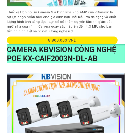
Thiết kế trọn bộ Bộ Camera Gia Đình Nhà Phố 4MP của KBvision là
sự lựa chọn hoàn hảo cho gia đình bạn. Với mẫu mã đa dạng và chất
lượng hình ảnh sáng đẹp, bạn sẽ có thêm sự yên tâm khi giám sát
ngôi nhà của mình. Camera quay sắc nét lên đến 4.0 MP, cho bạn
tầm nhìn chi tiết và rõ nét. Công nghệ mới
8,800,000 VNĐ
CAMERA KBVISION CÔNG NGHỆ
POE
KX-CAIF2003N-DL-AB