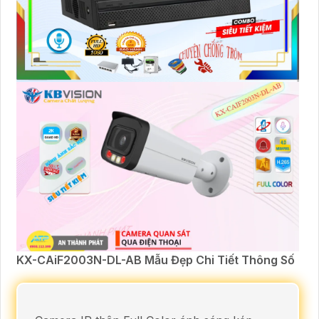
KX-CAiF2003N-DL-AB Mẫu Đẹp Chi Tiết Thông Số