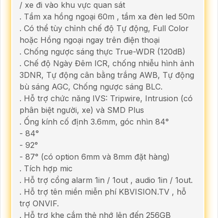
/ xe đi vào khu vực quan sát
. Tầm xa hồng ngoại 60m , tầm xa đèn led 50m
. Có thể tùy chỉnh chế độ Tự động, Full Color
hoặc Hồng ngoại ngay trên điện thoại
. Chống ngược sáng thực True-WDR (120dB)
. Chế độ Ngày Đêm ICR, chống nhiễu hình ảnh
3DNR, Tự động cân bằng trắng AWB, Tự động
bù sáng AGC, Chống ngược sáng BLC.
. Hỗ trợ chức năng IVS: Tripwire, Intrusion (có
phân biệt người, xe) và SMD Plus
. Ống kính cố định 3.6mm, góc nhìn 84°
- 84°
- 92°
- 87° (có option 6mm và 8mm đặt hàng)
. Tích hợp mic
. Hỗ trợ cổng alarm 1in / 1out , audio 1in / 1out.
. Hỗ trợ tên miền miễn phí KBVISION.TV , hỗ
trợ ONVIF.
. Hỗ trợ khe cắm thẻ nhớ lên đến 256GB