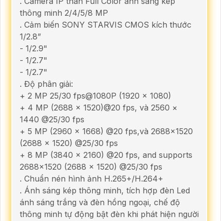
. Camera IP thân Full Color ánh sáng kép
thông minh 2/4/5/8 MP
. Cảm biến SONY STARVIS CMOS kích thước
1/2.8”
- 1/2.9"
- 1/2.7"
- 1/2.7"
. Độ phân giải:
+ 2 MP 25/30 fps@1080P (1920 × 1080)
+ 4 MP (2688 × 1520)@20 fps, và 2560 ×
1440 @25/30 fps
+ 5 MP (2960 × 1668) @20 fps,và 2688×1520
(2688 × 1520) @25/30 fps
+ 8 MP (3840 × 2160) @20 fps, and supports
2688×1520 (2688 × 1520) @25/30 fps
. Chuẩn nén hình ảnh H.265+/H.264+
. Ánh sáng kép thông minh, tích hợp đèn Led
ánh sáng trắng và đèn hồng ngoại, chế độ
thông minh tự động bật đèn khi phát hiện người