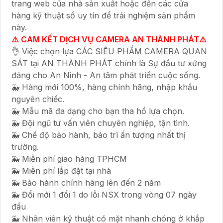
trang web của nhà sản xuất hoặc đến các cửa
hàng kỹ thuật số uy tín để trải nghiệm sản phẩm
này.
⚠️ CAM KẾT DỊCH VỤ CAMERA AN THÀNH PHÁT⚠️
👌 Việc chọn lựa CÁC SIÊU PHẨM CAMERA QUAN
SÁT tại AN THÀNH PHÁT chính là Sự đầu tư xứng
đáng cho An Ninh - An tâm phát triển cuộc sống.
🐳 Hàng mới 100%, hàng chính hãng, nhập khẩu
nguyên chiếc.
🐳 Mẫu mã đa dạng cho bạn tha hồ lựa chọn.
🐳 Đội ngũ tư vấn viên chuyên nghiệp, tận tình.
🐳 Chế độ bảo hành, bảo trì ấn tượng nhất thị
trường.
🐳 Miễn phí giao hàng TPHCM
🐳 Miễn phí lắp đặt tại nhà
🐳 Bảo hành chính hãng lên đến 2 năm
🐳 Đổi mới 1 đổi 1 do lỗi NSX trong vòng 07 ngày
đầu
🐳 Nhân viên kỹ thuật có mặt nhanh chóng ở khắp