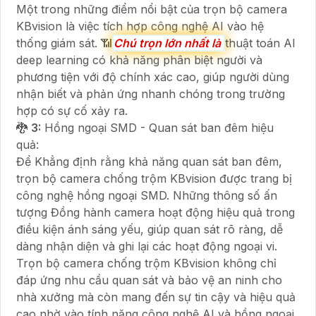
Một trong những điểm nổi bật của trọn bộ camera
KBvision là việc tích hợp công nghệ AI vào hệ
thống giám sát. 📶
Chú trọn lớn nhất là
thuật toán AI
deep learning có khả năng phân biệt người và
phương tiện với độ chính xác cao, giúp người dùng
nhận biết và phản ứng nhanh chóng trong trường
hợp có sự cố xảy ra.
🐉️
3:
Hồng ngoại SMD - Quan sát ban đêm hiệu
quả:
Để Khẳng định rằng khả năng quan sát ban đêm,
trọn bộ camera chống trộm KBvision được trang bị
công nghệ hồng ngoại SMD. Những thông số ấn
tượng Đồng hành camera hoạt động hiệu quả trong
điều kiện ánh sáng yếu, giúp quan sát rõ ràng, dễ
dàng nhận diện và ghi lại các hoạt động ngoại vi.
Trọn bộ camera chống trộm KBvision không chỉ
đáp ứng nhu cầu quan sát và bảo vệ an ninh cho
nhà xưởng mà còn mang đến sự tin cậy và hiệu quả
cao nhờ vào tính năng công nghệ AI và hồng ngoại