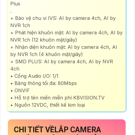
Plus
.
+ Bảo vệ chu vi IVS: AI by camera 4ch, AI by
NVR 1ch
+ Phát hiện khuôn mặt: AI by camera 4ch, AI by
NVR 1ch (12 khuôn mặt/giây)
+ Nhận diện khuôn mặt: AI by camera 4ch, AI
by NVR 1ch (4 khuôn mặt/giây)
+ SMD PLUS: AI by camera 4ch, AI by NVR
4ch
• Cổng Audio I/O: 1/1
• Băng thông tối đa: 80Mbps
• ONVIF
• Hỗ trợ tên miền miễn phí KBVISION.TV
• Nguồn 12VDC, thiết kế kim loại
CHI TIẾT VỀ
LẮP CAMERA