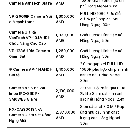
1080P Giá rẻ phù hợp chi
Camera VanTech Giá rẻ
VNĐ
phí Hồng Ngoại 30m
FULL HD 1080P Ưu điểm
VP-2066IP Camera Với
1,300,000
giá rẻ phù hợp chi phí
giá cạnh tranh
VNĐ
Hồng Ngoại 30m
Camera Giá Rẻ
1,330,000
Chất Lượng Hình sắc nét
VanTech VP-134AHDH
VNĐ
Hồng Ngoại 50m
Chức Năng Cao Cấp
VP-133AHDM Camera
1,260,000
Chất Lượng Hình sắc nét
Giám Sát
VNĐ
Hồng Ngoại 50m
2.0 megapixel FULL HD
✲ Camera VP-114AHDH
1,400,000
1080P phù hợp chi phí hình
Giá rẻ
VNĐ
ảnh rõ nét Hồng Ngoại
30m
Camera An Ninh Wifi
3.0 MP Độ Phân giải Ultra
2,100,000
Imou IPC-S6DP-
2k lite Giám sát hình ảnh
VNĐ
3M0WEB Giá rẻ
sắc nét Hồng Ngoại 25m
Siêu sắc nét 8.0 MP Đáp
KX-CAi8001SN-A
2,970,000
ứng nhu cầu hình chất
Camera Giám Sát Công
VNĐ
lượng cao Hồng Ngoại
Nghệ Mới
30m