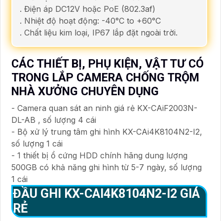
. Điện áp DC12V hoặc PoE (802.3af)
. Nhiệt độ hoạt động: -40°C to +60°C
. Chất liệu kim loại, IP67 lắp đặt ngoài trời.
CÁC THIẾT BỊ, PHỤ KIỆN, VẬT TƯ CÓ
TRONG LẮP CAMERA CHỐNG TRỘM
NHÀ XƯỞNG CHUYÊN DỤNG
- Camera quan sát an ninh giá rẻ KX-CAiF2003N-
DL-AB , số lượng 4 cái
- Bộ xử lý trung tâm ghi hình KX-CAi4K8104N2-I2,
số lượng 1 cái
- 1 thiết bị ổ cứng HDD chính hãng dung lượng
500GB có khả năng ghi hình từ 5-7 ngày, số lượng
1 cái
ĐẦU GHI
KX-CAI4K8104N2-I2
GIÁ
RẺ