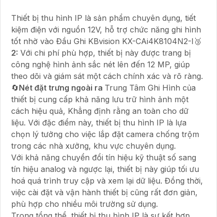
Thiết bị thu hình IP là sản phẩm chuyên dụng, tiết
kiệm điện với nguồn 12V, hỗ trợ chức năng ghi hình
tốt nhờ vào Đầu Ghi KBvision KX-CAi4K8104N2-I🥉
2:
Với chi phí phù hợp, thiết bị này được trang bị
công nghệ hình ảnh sắc nét lên đến 12 MP, giúp
theo dõi và giám sát một cách chính xác và rõ ràng.
🔄
Nét đặt trưng ngoài ra
Trung Tâm Ghi Hình của
thiết bị cung cấp khả năng lưu trữ hình ảnh một
cách hiệu quả, Khẳng định rằng an toàn cho dữ
liệu. Với đặc điểm này, thiết bị thu hình IP là lựa
chọn lý tưởng cho việc lắp đặt camera chống trộm
trong các nhà xưởng, khu vực chuyên dụng.
Với khả năng chuyển đổi tín hiệu kỹ thuật số sang
tín hiệu analog và ngược lại, thiết bị này giúp tối ưu
hoá quá trình truy cập và xem lại dữ liệu. Đồng thời,
việc cài đặt và vận hành thiết bị cũng rất đơn giản,
phù hợp cho nhiều môi trường sử dụng.
Trong tổng thể, thiết bị thu hình IP là sự kết hợp