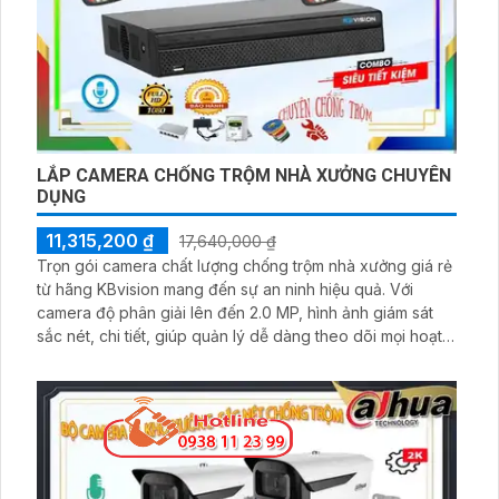
LẮP CAMERA CHỐNG TRỘM NHÀ XƯỞNG CHUYÊN
DỤNG
11,315,200 ₫
17,640,000 ₫
Trọn gói camera chất lượng chống trộm nhà xưởng giá rẻ
từ hãng KBvision mang đến sự an ninh hiệu quả. Với
camera độ phân giải lên đến 2.0 MP, hình ảnh giám sát
sắc nét, chi tiết, giúp quản lý dễ dàng theo dõi mọi hoạt
động xung quanh. Đặc biệt, sản phẩm được hỗ trợ bởi
dịch vụ chăm sóc khách hàng tận tâm, nhiệt tình, giúp
khách hàng yên tâm về chất lượng và tính năng của
camera