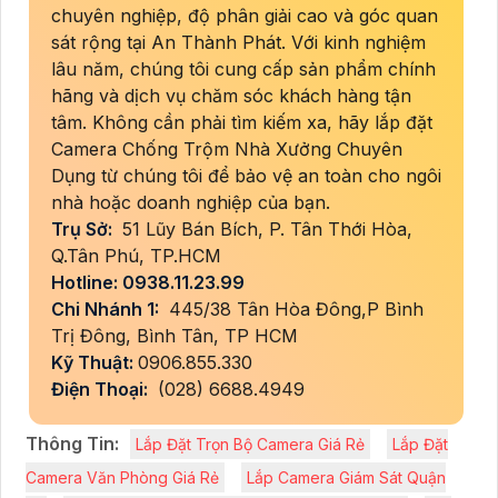
chuyên nghiệp, độ phân giải cao và góc quan
sát rộng tại An Thành Phát. Với kinh nghiệm
lâu năm, chúng tôi cung cấp sản phẩm chính
hãng và dịch vụ chăm sóc khách hàng tận
tâm. Không cần phải tìm kiếm xa, hãy lắp đặt
Camera Chống Trộm Nhà Xưởng Chuyên
Dụng từ chúng tôi để bảo vệ an toàn cho ngôi
nhà hoặc doanh nghiệp của bạn.
Trụ Sở:
51 Lũy Bán Bích, P. Tân Thới Hòa,
Q.Tân Phú, TP.HCM
Hotline: 0938.11.23.99
Chi Nhánh 1:
445/38 Tân Hòa Đông,P Bình
Trị Đông, Bình Tân, TP HCM
Kỹ Thuật:
0906.855.330
Điện Thoại:
(028) 6688.4949
Thông Tin:
Lắp Đặt Trọn Bộ Camera Giá Rẻ
Lắp Đặt
Camera Văn Phòng Giá Rẻ
Lắp Camera Giám Sát Quận