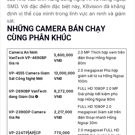
SMD. Với đặc điểm đặc biệt này, KBvision đã khẳng
định vị thế của mình trong lĩnh vực an ninh và giám
sát.
NHỮNG CAMERA BÁN CHẠY
CÙNG PHÂN KHÚC
Camera An Ninh
2.0 MP Thích hợp xem trên
5,600,000
VanTech VP-4690BP
điện thoại Hồng Ngoại
VNĐ
Giá rẻ
80m
2.0 megapixel Phù hợp
VP-4555 Camera Giám
13,000,000
giám sát từ xa Hồng Ngoại
Sát Công Nghệ Mới
VNĐ
100m
FULL HD 1080P 2.0 MP
VP-2690BP VanTech
6,272,000
Giải pháp tiết kiệm phù
đang Giảm Giá ❂
VNĐ
hợp Hồng Ngoại 80m
FULL HD 1080P 2.0
VP-2390DP Camera
2,217,000
megapixel Giám sát trên
Giá Rẻ
VNĐ
điện thoại nhanh Hồng
Ngoại 30m
2.0 megapixel FULL HD
VP-224TP|AP|CP
770,000