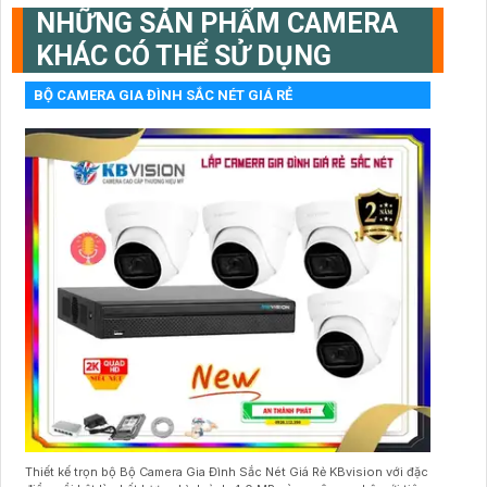
NHỮNG SẢN PHẨM CAMERA
KHÁC CÓ THỂ SỬ DỤNG
BỘ CAMERA GIA ĐÌNH SẮC NÉT GIÁ RẺ
Thiết kế trọn bộ Bộ Camera Gia Đình Sắc Nét Giá Rẻ KBvision với đặc