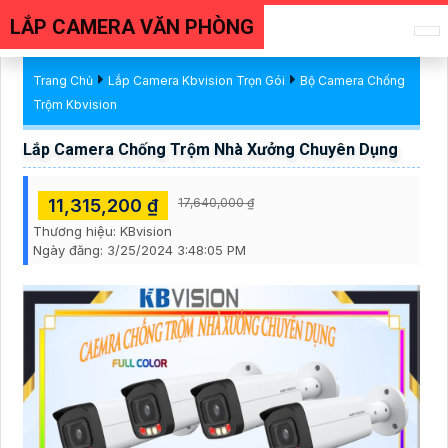
LẮP CAMERA VĂN PHÒNG
Trang Chủ
Lắp Camera Kbvision Trọn Gói
Bộ Camera Chống
Trộm Kbvision
Lắp Camera Chống Trộm Nhà Xưởng Chuyên Dụng
11,315,200 ₫
17,640,000 ₫
Thương hiệu:
KBvision
Ngày đăng:
3/25/2024 3:48:05 PM