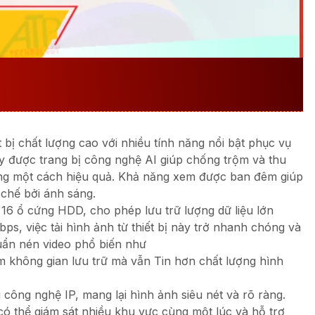
NG
KX-EAI4K816128N4
ĐƯỢC
ION
ết bị chất lượng cao với nhiều tính năng nổi bật phục vụ
ày được trang bị công nghệ AI giúp chống trộm và thu
sáng một cách hiệu quả. Khả năng xem được ban đêm giúp
chế bởi ánh sáng.
n 16 ổ cứng HDD, cho phép lưu trữ lượng dữ liệu lớn
bps, việc tải hình ảnh từ thiết bị này trở nhanh chóng và
uẩn nén video phổ biến như
m không gian lưu trữ mà vẫn Tin hơn chất lượng hình
công nghệ IP, mang lại hình ảnh siêu nét và rõ ràng.
có thể giám sát nhiều khu vực cùng một lúc và hỗ trợ