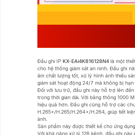
ƯU ĐIỂM QUAN TRỌ
SẢN XUẤT BỞI KBVIS
Đầu ghi IP
KX-EAi4K816128N4
là một thi
cho hệ thống giám sát an ninh. Đầu ghi n
âm chất lượng tốt, xử lý hình ảnh thiếu 
giám sát hoạt động 24/7 mà không bị hạn 
Đối với lưu trữ, đầu ghi này hỗ trợ lên đế
trong thời gian dài. Với băng thông 1000 M
hiệu quả hơn. Đầu ghi cũng hỗ trợ các ch
H.265+/H.265/H.264+/H.264, giúp tiết kiệ
ảnh.
Sản phẩm này được thiết kế cho ứng dụng 
Với khả năng xử lý 128 kênh, đầu ghi này 