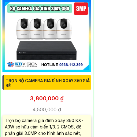
TRỌN BỘ CAMERA GIA ĐÌNH XOAY 360 GIÁ
RẺ
3,800,000 ₫
4,500,000 ₫
Trọn bộ camera gia đình xoay 360 KX-
A3W sở hữu cảm biến 1/3. 2 CMOS, độ
phân giải 3.0MP cho hình ảnh sắc nét,