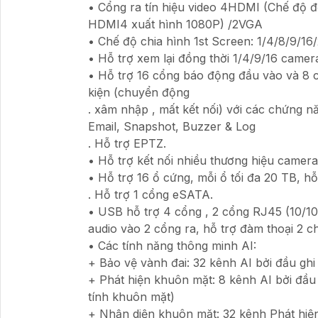
• Cổng ra tín hiệu video 4HDMI (Chế độ 
HDMI4 xuất hình 1080P) /2VGA
• Chế độ chia hình 1st Screen: 1/4/8/9/16
• Hỗ trợ xem lại đồng thời 1/4/9/16 camer
• Hỗ trợ 16 cổng báo động đầu vào và 8 
kiện (chuyển động
. xâm nhập , mất kết nối) với các chứng n
Email, Snapshot, Buzzer & Log
. Hỗ trợ EPTZ.
• Hỗ trợ kết nối nhiều thương hiệu camer
• Hỗ trợ 16 ổ cứng, mỗi ổ tối đa 20 TB, h
. Hỗ trợ 1 cổng eSATA.
• USB hỗ trợ 4 cổng , 2 cổng RJ45 (10/1
audio vào 2 cổng ra, hỗ trợ đàm thoại 2 ch
• Các tính năng thông minh AI:
+ Bảo vệ vành đai: 32 kênh AI bởi đầu gh
+ Phát hiện khuôn mặt: 8 kênh AI bởi đầu
tính khuôn mặt)
+ Nhận diện khuôn mặt: 32 kênh Phát hi