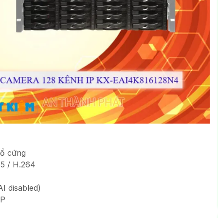
 ổ cứng
5 / H.264
I disabled)
MP