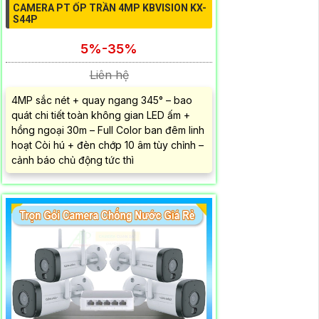
CAMERA PT ỐP TRẦN 4MP KBVISION KX-
S44P
5%-35%
Liên hệ
4MP sắc nét + quay ngang 345° – bao
quát chi tiết toàn không gian LED ấm +
hồng ngoại 30m – Full Color ban đêm linh
hoạt Còi hú + đèn chớp 10 âm tùy chỉnh –
cảnh báo chủ động tức thì