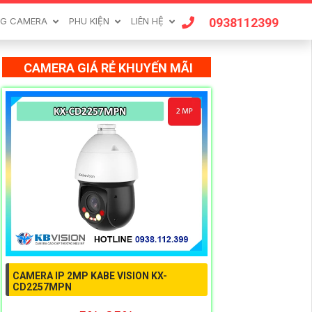
0938112399
G CAMERA
PHU KIỆN
LIÊN HỆ
CAMERA GIÁ RẺ KHUYẾN MÃI
CAMERA IP 2MP KABE VISION KX-
CD2257MPN