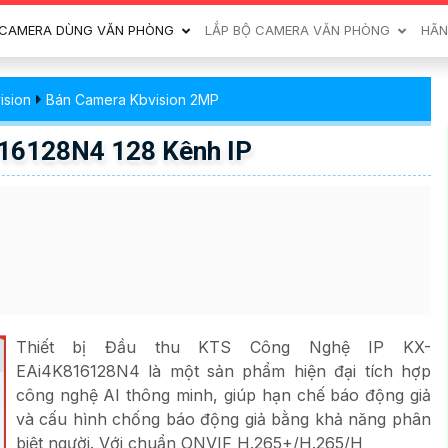
CAMERA DÙNG VĂN PHÒNG
LẮP BỘ CAMERA VĂN PHÒNG
HÃN
ision
Bán Camera Kbvision 2MP
16128N4 128 Kênh IP
Thiết bị Đầu thu KTS Công Nghệ IP KX-
EAi4K816128N4 là một sản phẩm hiện đại tích hợp
công nghệ AI thông minh, giúp hạn chế báo động giả
và cấu hình chống báo động giả bằng khả năng phân
biệt người. Với chuẩn ONVIF H.265+/H.265/H