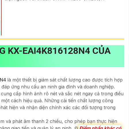
NG
KX-EAI4K816128N4
CỦA
8N4
là một thiết bị giám sát chất lượng cao được tích hợp
ể đáp ứng nhu cầu an ninh gia đình và doanh nghiệp.
 cung cấp hình ảnh rõ nét và sắc nét ngay cả trong điều
 một cách hiệu quả. Những cải tiến chất lượng công
phát hiện và nhận diện chính xác các đối tượng trong
âm và phát âm thanh 2 chiều, cho phép bạn thực hiện
năng giao tiếp và quản lý an ninh. 💢
Điểm nhấn khác có