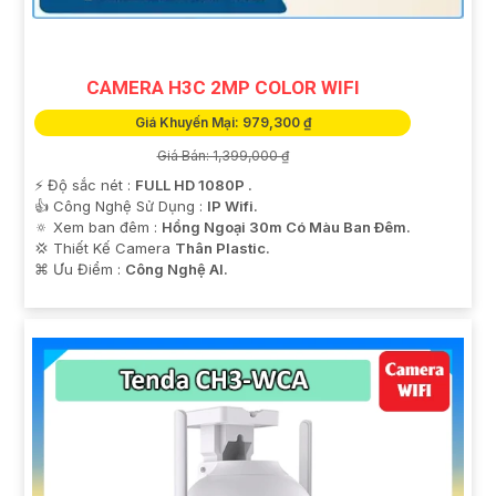
CAMERA H3C 2MP COLOR WIFI
Giá Khuyến Mại: 979,300 ₫
Giá Bán: 1,399,000 ₫
'
️⚡ Độ sắc nét :
FULL HD 1080P .
👍 Công Nghệ Sử Dụng :
IP Wifi.
🔅 Xem ban đêm :
Hồng Ngoại 30m Có Màu Ban Ðêm.
💢 Thiết Kế Camera
Thân Plastic.
️⌘ Ưu Điểm :
Công Nghệ AI.