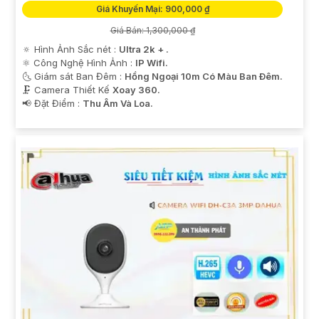
Giá Khuyến Mại: 900,000 ₫
Giá Bán: 1,300,000 ₫
🔅 Hình Ảnh Sắc nét :
Ultra 2k + .
⚛️ Công Nghệ Hình Ảnh :
IP Wifi.
🌜 Giám sát Ban Đêm :
Hồng Ngoại 10m Có Màu Ban Ðêm.
🗜️ Camera Thiết Kế
Xoay 360.
️📢 Đặt Điểm :
Thu Âm Và Loa.