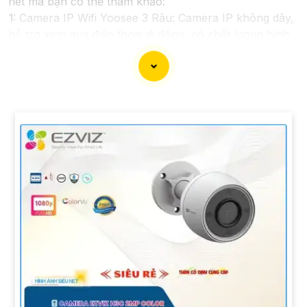
nét mà bạn có thể tham khảo:
1:
Camera IP Wifi Yoosee 3 Râu: Camera IP không dây,
hỗ trợ xem qua điện thoại di động, có chất lượng hình
ảnh sắc nét, giá cả phải chăng.
🎬
2:
Camera Vantech VP-C2112CP: Camera dạng dome,
chất lượng Full HD, hỗ trợ xoay 360 độ, phù hợp cho
việc lắp đặt trong nhà hoặc ngoài trời.
🌈
3:
Camera Hikvision DS-2CE56C0T-IRP: Camera
thân hồng ngoại, chất lượng 1MP, có khả năng quan
sát ban đêm tốt, sắc nét.
🔖
4:
Camera Dahua HAC-HDBW1200RP-Z: Camera
dome chất lượng 2MP, hỗ trợ các tính năng như chống
ngược sáng, chống nước.
Nhớ kiểm tra kỹ thông số kỹ thuật cũng như nguồn
gốc xuất xứ của sản phẩm trước khi mua nhé để
Hoàn
toàn tin cậy
là sản phẩm chính hãng và đáng tin cậy.