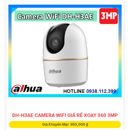
DH-H3AE CAMERA WIFI GIÁ RẺ XOAY 360 3MP
Giá Khuyến Mại: 950,000 ₫