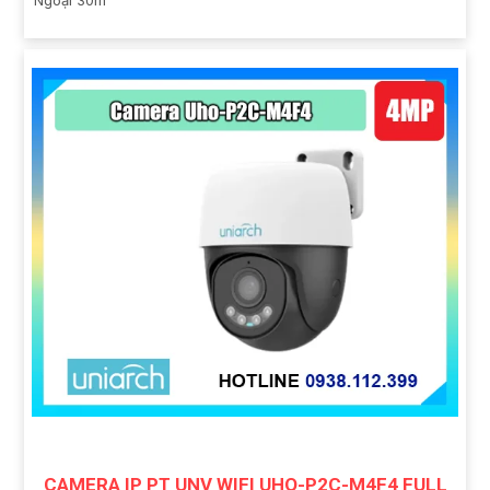
CAMERA IP PT UNV WIFI UHO-P2C-M4F4 FULL