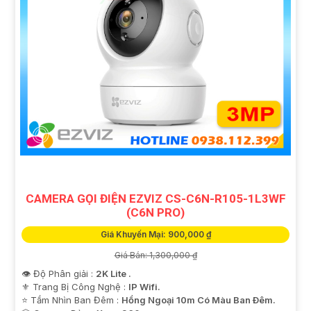
CAMERA GỌI ĐIỆN EZVIZ CS-C6N-R105-1L3WF
(C6N PRO)
Giá Khuyến Mại: 900,000 ₫
Giá Bán: 1,300,000 ₫
👁 Độ Phân giải :
2K Lite .
⚜️ Trang Bị Công Nghệ :
IP Wifi.
⭐ Tầm Nhìn Ban Đêm :
Hồng Ngoại 10m Có Màu Ban Ðêm.