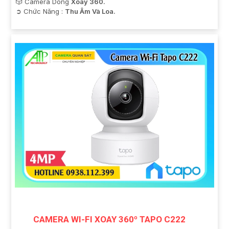
🎲 Camera Dòng
Xoay 360.
️➲ Chức Năng :
Thu Âm Và Loa.
CAMERA WI-FI XOAY 360º TAPO C222