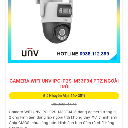
CAMERA WIFI UNV IPC-P2S-M33F34 PTZ NGOÀI
TRỜI
Giá Khuyến Mại: 5%-35%
Giá Bán: liên hệ
Camera WiFi UNV IPC-P2S-M33F34 là dòng camera trang bị
2 ống kính tiện dụng lắp ngoài trời không dây. Xử lý hình ảnh
Chip CMOS màu sáng hơn. Hình ảnh ban đêm rõ nhờ Hồng
Ngoại 30m