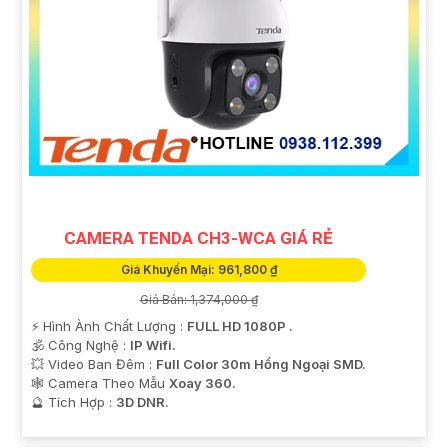
CAMERA TENDA CH3-WCA GIÁ RẺ
Giá Khuyến Mại: 961,800 ₫
Giá Bán: 1,374,000 ₫
️⚡ Hình Ành Chất Lượng :
FULL HD 1080P .
🕉️ Công Nghệ :
IP Wifi.
💥 Video Ban Đêm :
Full Color 30m Hồng Ngoại SMD.
🕸️ Camera Theo Mẫu
Xoay 360.
️🔮 Tích Hợp :
3D DNR.