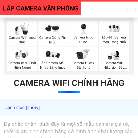
LẮP CAMERA VĂN PHÒNG
Camera Imou
Lắp Đặt Camera
Camera Wifi Imou
Camera Dùng Pin
Cube
Imou Trong Nhà
360
Imou
Camera Imou Phát
Lắp Camera Siêu
Camera Hilook
Camera Wifi
Hiện Người
Nhạy Sáng Imou
Starlight
Hikvision Báo
Động
CAMERA WIFI CHÍNH HÃNG
Dạ chắc chắn, dưới đây là một số mẫu camera giá rẻ,
thiết bị an ninh chính hãng có hình ảnh chất lượng sắc