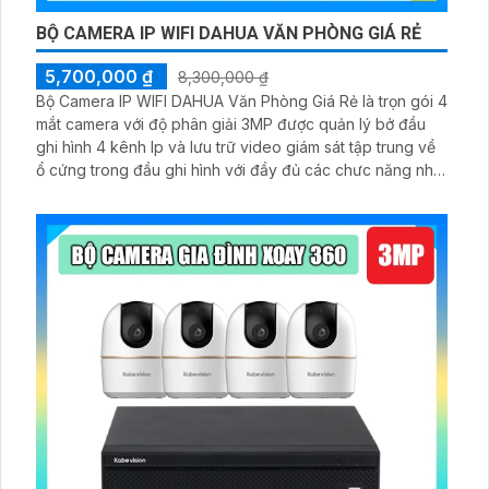
BỘ CAMERA IP WIFI DAHUA VĂN PHÒNG GIÁ RẺ
5,700,000 ₫
8,300,000 ₫
Bộ Camera IP WIFI DAHUA Văn Phòng Giá Rẻ là trọn gói 4
mắt camera với độ phân giải 3MP được quản lý bở đầu
ghi hình 4 kênh Ip và lưu trữ video giám sát tập trung về
ổ cứng trong đầu ghi hình với đầy đủ các chưc năng như
AI Phát hiện chuyển động, đàm thoại âm thanh 2 chiều và
giám sát có màu vào ban đêm