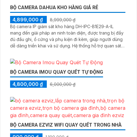
BỘ CAMERA GIÁM SÁT NHÀ XƯỞNG GIÁ RẺ
4,700,000 ₫
8,399,000 ₫
Bộ camera an ninh dành cho nhà xưởng giá rẻ được
trang bị 4 mắt Hikvision DS-2CD1021G1-I mang lại hình
ảnh rõ nét với độ phân giải 2MP. Chuẩn nén hình ảnh
H.265+/H.265/H