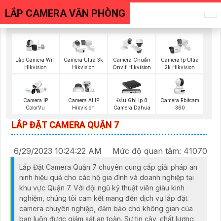
LẮP CAMERA VĂN PHÒNG
Lắp Camera Wifi
Camera Ultra 3k
Camera Chuẩn
Camera Ip Ultra
Hikvision
Hikvision
Onvif Hikvision
2k Hikvision
Camera Ebitcam
Camera IP
Camera AI IP
Đầu Ghi Ip 8
360
ColorVu
Hikvision
Camera Dahua
LẮP ĐẶT CAMERA QUẬN 7
6/29/2023 10:24:22 AM
Mức độ quan tâm: 41070
Lắp Đặt Camera Quận 7 chuyên cung cấp giải pháp an
ninh hiệu quả cho các hộ gia đình và doanh nghiệp tại
khu vực Quận 7. Với đội ngũ kỹ thuật viên giàu kinh
nghiệm, chúng tôi cam kết mang đến dịch vụ lắp đặt
camera chuyên nghiệp, đảm bảo cho không gian của
bạn luôn được giám sát an toàn. Sự tin cậy, chất lượng