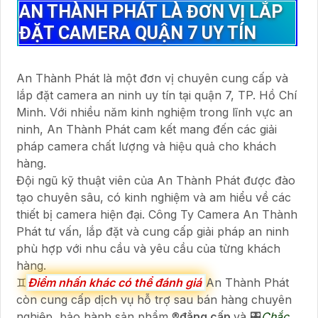
AN THÀNH PHÁT LÀ ĐƠN VỊ LẮP
ĐẶT CAMERA QUẬN 7 UY TÍN
An Thành Phát là một đơn vị chuyên cung cấp và
lắp đặt camera an ninh uy tín tại quận 7, TP. Hồ Chí
Minh. Với nhiều năm kinh nghiệm trong lĩnh vực an
ninh, An Thành Phát cam kết mang đến các giải
pháp camera chất lượng và hiệu quả cho khách
hàng.
Đội ngũ kỹ thuật viên của An Thành Phát được đào
tạo chuyên sâu, có kinh nghiệm và am hiểu về các
thiết bị camera hiện đại. Công Ty Camera An Thành
Phát tư vấn, lắp đặt và cung cấp giải pháp an ninh
phù hợp với nhu cầu và yêu cầu của từng khách
hàng.
♊
Điểm nhấn khác có thể đánh giá
An Thành Phát
còn cung cấp dịch vụ hỗ trợ sau bán hàng chuyên
nghiệp, bảo hành sản phẩm ®️
đẳng cấp
và 🎛
Chắc