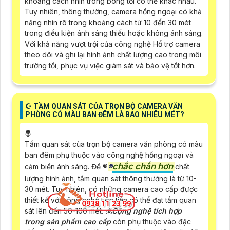
khoảng cách nhìn trong bóng tối có thể khác nhau.
Tuy nhiên, thông thường, camera hồng ngoại có khả
năng nhìn rõ trong khoảng cách từ 10 đến 30 mét
trong điều kiện ánh sáng thiếu hoặc không ánh sáng.
Với khả năng vượt trội của công nghệ Hổ trợ camera
theo dõi và ghi lại hình ảnh chất lượng cao trong môi
trường tối, phục vụ việc giám sát và bảo vệ tốt hơn.
☪ TẦM QUAN SÁT CỦA TRỌN BỘ CAMERA VĂN
PHÒNG CÓ MÀU BAN ĐÊM LÀ BAO NHIÊU MÉT?
🤴
Tầm quan sát của trọn bộ camera văn phòng có màu
ban đêm phụ thuộc vào công nghệ hồng ngoại và
chắc chắn hơn
cảm biến ánh sáng. Để ®️
®️
chất
lượng hình ảnh, tầm quan sát thông thường là từ 10-
30 mét. Tuy nhiên, có những camera cao cấp được
thiết kế với công nghệ tiên tiến có thể đạt tầm quan
sát lên đến 50-100 mét. 💰
Cộng nghệ tích hợp
trong sản phẩm cao cấp
còn phụ thuộc vào đặc