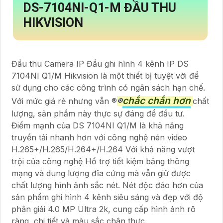
DS-7104NI-Q1-M
ĐẦU THU
HIKVISION
Đầu thu Camera IP Đầu ghi hình 4 kênh IP DS
7104NI Q1/M Hikvision là một thiết bị tuyệt vời để
sử dụng cho các công trình có ngân sách hạn chế.
chắc chắn hơn
Với mức giá rẻ nhưng vẫn ®️
®️
chất
lượng, sản phẩm này thực sự đáng để đầu tư.
Điểm mạnh của DS 7104NI Q1/M là khả năng
truyền tải nhanh hơn với công nghệ nén video
H.265+/H.265/H.264+/H.264 Với khả năng vượt
trội của công nghệ Hổ trợ tiết kiệm băng thông
mạng và dung lượng đĩa cứng mà vẫn giữ được
chất lượng hình ảnh sắc nét. Nét độc đáo hơn của
sản phẩm ghi hình 4 kênh siêu sáng và đẹp với độ
phân giải 4.0 MP Ultra 2k, cung cấp hình ảnh rõ
ràng, chi tiết và màu sắc chân thực.