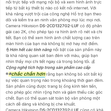
nối trực tiếp với mạng nội bộ và xem hình ảnh trực
tiếp từ bất kỳ thiết bị nào có kết nối internet. Với
khả năng vượt trội của công nghệ Hổ trợ bạn theo
dõi và kiểm tra an ninh văn phòng mọi lúc mọi nơi.
Camera Hikvision
DS-2CD1327G2-LUF
có độ phân
giải cao 2K, cho phép tạo ra hình ảnh rõ nét và chi
tiết. Bạn có thể xem hình ảnh chất lượng cao trên
màn hình của bạn mà không bị mờ hay mờ điểm.
👮
Hơn hết các tính năng
nổi bật của sản phẩm này
là khả năng quan sát ban đêm với màu, giúp bạn
nhìn thấy mọi chi tiết ngay cả trong bóng tối. 💰
Cộng nghệ tích hợp trong sản phẩm cao cấp
chắc chắn hơn
®️
®️
rằng bạn không bỏ sót bất kỳ
sự việc quan trọng nào trong khoảng thời gian đêm.
Sản phẩm cũng được trang bị ống kính tiên tiến,
cho phép góc nhìn rộng hơn và giảm thiểu các góc
chết. Bạn có thể quan sát toàn bộ văn phòng một
cách dễ dàng và không bị che khuất.
Camera Hikvision
DS-2CD1327G2-LUF
cũng có khả