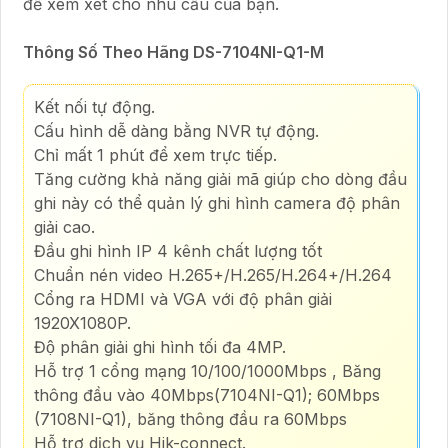
để xem xét cho nhu cầu của bạn.
Thông Số Theo Hãng DS-7104NI-Q1-M
Kết nối tự động.
Cấu hình dễ dàng bằng NVR tự động.
Chỉ mất 1 phút để xem trực tiếp.
Tăng cường khả năng giải mã giúp cho dòng đầu
ghi này có thể quản lý ghi hình camera độ phân
giải cao.
Đầu ghi hình IP 4 kênh chất lượng tốt
Chuẩn nén video H.265+/H.265/H.264+/H.264
Cổng ra HDMI và VGA với độ phân giải
1920X1080P.
Độ phân giải ghi hình tối đa 4MP.
Hỗ trợ 1 cổng mạng 10/100/1000Mbps , Băng
thông đầu vào 40Mbps(7104NI-Q1); 60Mbps
(7108NI-Q1), băng thông đầu ra 60Mbps
Hỗ trợ dịch vụ Hik-connect.