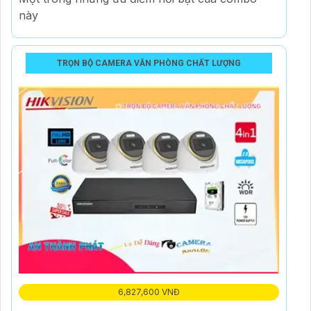
này
TRỌN BỘ CAMERA VĂN PHÒNG CHẤT LƯỢNG
6,827,600 VNĐ