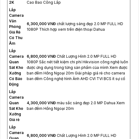
2K
Cao Bao Công Lắp
Lắp
Camera
Văn
6,300,000 VNĐ
chất lượng sáng đẹp 2.0 MP FULL HD
Phòng
1080P Thích hợp xem trên điện thoại Dahua
Giá Rẻ
Có Thu
Âm
Lắp
Camera
6,800,000 VNĐ
Chất Lượng Hình 2.0 MP FULL HD
Quan
1080P Sắc nét tiết kiệm chi phí Hikvision công nghệ luôn
Sát Kho
được ứng dụng trong từng sản phẩm của mình Xem được
Xưởng
ban đêm Hồng Ngoại 20m Giải pháp giá rẻ cho camera
Có Báo
ban đêm Công nghệ hình Ảnh AHD CVI TVI BCS ít sự cố
Động
Lắp
Camera
Quan
4,300,000 VNĐ
màu sắc sáng đẹp 2.0 MP Dahua Xem
Sát Kho
ban đêm Hồng Ngoại 20m
Xưởng
Giá rẻ
Lắp
Camera
6,800,000 VNĐ
Chất Lượng Hình 2.0 MP FULL HD
Quan