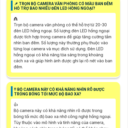
📌 TRỌN BỘ CAMERA VĂN PHÒNG CÓ MÀU BAN ĐÊM
HỖ TRỢ BAO NHIÊU ĐÈN LED HỒNG NGOẠI?
👸
Trọn bộ camera văn phòng có thể hỗ trợ từ 20-30
đèn LED hồng ngoại. Số lượng đèn LED hồng ngoại
được tích hợp trong camera để giúp tăng cường tầm
nhìn ban đêm. Số lượng này thường phụ thuộc vào
từng loại camera và mục đích sử dụng. Đèn LED
hồng ngoại có khả năng tỏa sáng trong khoảng
cách xa và giúp hình ảnh được ghi lại rõ nét vào ban
đêm.
‼️ BỘ CAMERA NÀY CÓ KHẢ NĂNG NHÌN RÕ ĐƯỢC
TRONG BÓNG TỐI MỨC ĐỘ BAO XA?
👍
Bộ camera này có khả năng nhìn rõ được trong
bóng tối mức độ bao xa nhờ công nghệ hồng ngoại.
Tùy thuộc vào mô hình và tính năng của camera,