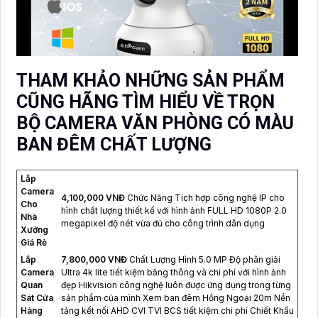
THAM KHẢO NHỮNG SẢN PHẨM
CŨNG HÃNG TÌM HIỂU VỀ TRỌN
BỘ CAMERA VĂN PHÒNG CÓ MÀU
BAN ĐÊM CHẤT LƯỢNG
Lắp
Camera
4,100,000 VNĐ
Chức Năng Tích hợp công nghệ IP cho
Cho
hình chất lượng thiết kế với hình ảnh FULL HD 1080P 2.0
Nhà
megapixel độ nét vừa đủ cho công trình dân dụng
Xưởng
Giá Rẻ
Lắp
7,800,000 VNĐ
Chất Lượng Hình 5.0 MP Độ phân giải
Camera
Ultra 4k lite tiết kiệm băng thông và chi phí với hình ảnh
Quan
đẹp Hikvision công nghệ luôn được ứng dụng trong từng
Sát Cửa
sản phẩm của mình Xem ban đêm Hồng Ngoại 20m Nền
Hàng
tảng kết nối AHD CVI TVI BCS tiết kiệm chi phí Chiết Khấu