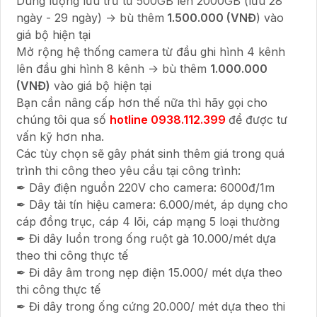
Dung lượng lưu trữ từ 500GB lên 2000GB (lưu 28
ngày - 29 ngày) -> bù thêm
1.500.000 (VNĐ
) vào
giá bộ hiện tại
Mở rộng hệ thống camera từ đầu ghi hình 4 kênh
lên đầu ghi hình 8 kênh -> bù thêm
1.000.000
(VNĐ)
vào giá bộ hiện tại
Bạn cần nâng cấp hơn thế nữa thì hãy gọi cho
chúng tôi qua số
hotline 0938.112.399
để được tư
vấn kỹ hơn nha.
Các tùy chọn sẽ gây phát sinh thêm giá trong quá
trình thi công theo yêu cầu tại công trình:
✒ Dây điện nguồn 220V cho camera: 6000đ/1m
✒ Dây tải tín hiệu camera: 6.000/mét, áp dụng cho
cáp đồng trục, cáp 4 lõi, cáp mạng 5 loại thường
✒ Đi dây luồn trong ống ruột gà 10.000/mét dựa
theo thi công thực tế
✒ Đi dây âm trong nẹp điện 15.000/ mét dựa theo
thi công thực tế
✒ Đi dây trong ống cứng 20.000/ mét dựa theo thi