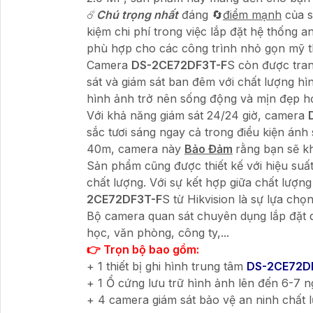
☄️
Chú trọng nhất
đáng 🔄
điểm mạnh
của s
kiệm chi phí trong việc lắp đặt hệ thống a
phù hợp cho các công trình nhỏ gọn mỹ t
Camera
DS-2CE72DF3T-F
S còn được tra
sát và giám sát ban đêm với chất lượng hì
hình ảnh trở nên sống động và mịn đẹp h
Với khả năng giám sát 24/24 giờ, camera
sắc tươi sáng ngay cả trong điều kiện án
40m, camera này
Bảo Đảm
rằng bạn sẽ kh
Sản phẩm cũng được thiết kế với hiệu su
chất lượng. Với sự kết hợp giữa chất lượng
2CE72DF3T-F
S từ Hikvision là sự lựa ch
Bộ camera quan sát chuyên dụng lắp đặt q
học, văn phòng, công ty,...
👉 Trọn bộ bao gồm:
+ 1 thiết bị ghi hình trung tâm
DS-2CE72D
+ 1 Ổ cứng lưu trữ hình ảnh lên đến 6-7 
+ 4 camera giám sát bảo vệ an ninh chất