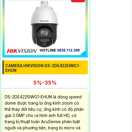
CAMERA HIKVISION DS-2DE4225IWG1-
EHUN
5%-35%
DS-2DE4225IWG1-EHUN là dòng speed
dome được trang bị ống kính zoom có
thể thay đổi tiêu cự, ống kính có độ phân
giải 2.0MP cho ra hình ảnh full HD, có
trang bị thuật toán AcuSense phân biệt
người và phương tiện, trang bị micro và