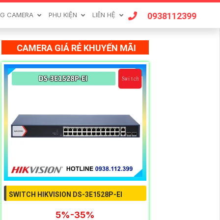
0938112399
G CAMERA
PHU KIỆN
LIÊN HỆ
CAMERA GIÁ RẺ KHUYẾN MÃI
SWITCH HIKVISION DS-3E1528P-EI
5%-35%