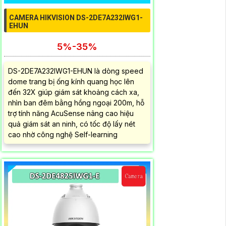
CAMERA HIKVISION DS-2DE7A232IWG1-
EHUN
5%-35%
DS-2DE7A232IWG1-EHUN là dòng speed
dome trang bị ống kính quang học lên
đến 32X giúp giám sát khoảng cách xa,
nhìn ban đêm bằng hồng ngoại 200m, hỗ
trợ tính năng AcuSense nâng cao hiệu
quả giám sát an ninh, có tốc độ lấy nét
cao nhờ công nghệ Self-learning