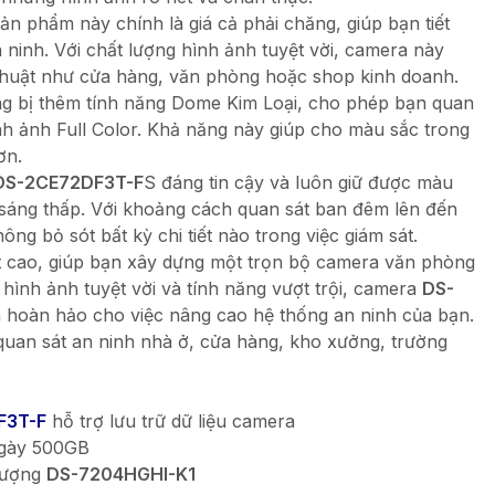
ản phẩm này chính là giá cả phải chăng, giúp bạn tiết
n ninh. Với chất lượng hình ảnh tuyệt vời, camera này
huật như cửa hàng, văn phòng hoặc shop kinh doanh.
ng bị thêm tính năng Dome Kim Loại, cho phép bạn quan
nh ảnh Full Color. Khả năng này giúp cho màu sắc trong
ơn.
DS-2CE72DF3T-F
S đáng tin cậy và luôn giữ được màu
h sáng thấp. Với khoảng cách quan sát ban đêm lên đến
ông bỏ sót bất kỳ chi tiết nào trong việc giám sát.
ất cao, giúp bạn xây dựng một trọn bộ camera văn phòng
 hình ảnh tuyệt vời và tính năng vượt trội, camera
DS-
ọn hoàn hảo cho việc nâng cao hệ thống an ninh của bạn.
uan sát an ninh nhà ở, cửa hàng, kho xưởng, trường
F3T-F
hỗ trợ lưu trữ dữ liệu camera
ngày 500GB
 lượng
DS-7204HGHI-K1