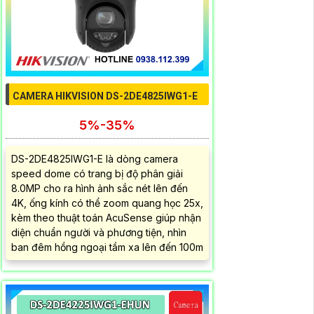
CAMERA HIKVISION DS-2DE4825IWG1-E
5%-35%
DS-2DE4825IWG1-E là dòng camera
speed dome có trang bị độ phân giải
8.0MP cho ra hình ảnh sắc nét lên đến
4K, ống kính có thể zoom quang học 25x,
kèm theo thuật toán AcuSense giúp nhận
diện chuẩn người và phương tiện, nhìn
ban đêm hồng ngoại tầm xa lên đến 100m