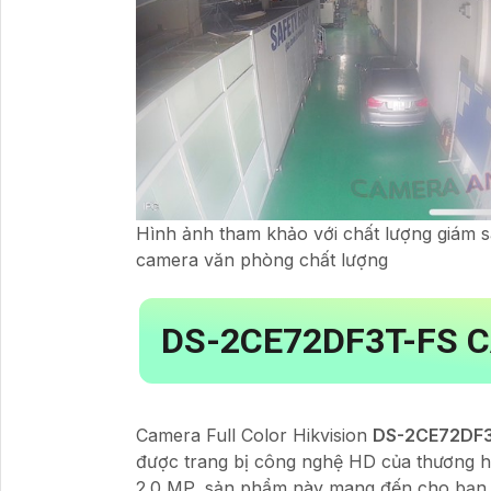
Hình ảnh tham khảo với chất lượng giám s
camera văn phòng chất lượng
DS-2CE72DF3T-F
S 
Camera Full Color Hikvision
DS-2CE72DF3
được trang bị công nghệ HD của thương hiệ
2.0 MP, sản phẩm này mang đến cho bạn 