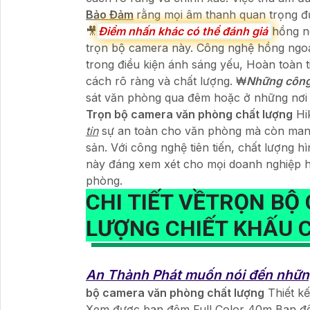
Bảo Đảm
rằng mọi âm thanh quan trọng đư
🎥
Điểm nhấn khác có thể đánh giá
hồng n
trọn bộ camera này. Công nghệ hồng ngoạ
trong điều kiện ánh sáng yếu, Hoàn toàn ti
cách rõ ràng và chất lượng. ₩
Những công
sát văn phòng qua đêm hoặc ở những nơi
Trọn bộ camera văn phòng chất lượng
Hik
tin
sự an toàn cho văn phòng mà còn mang lạ
sản. Với công nghệ tiên tiến, chất lượng 
này đáng xem xét cho mọi doanh nghiệp h
phòng.
CHI TIẾT VỀ
TRỌN BỘ
LƯỢNG
CHIẾT KHẤU 
An Thành Phát muốn nói đến những 
bộ camera văn phòng chất lượng
Thiết kế
Xem được ban đêm Full Color 40m Ban đ