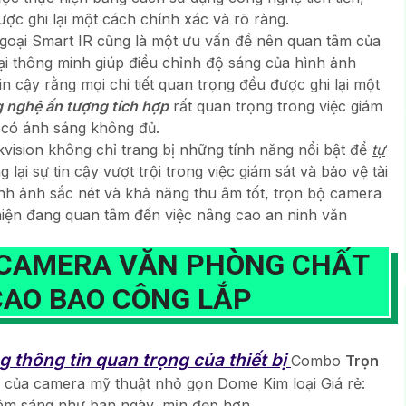
ợc ghi lại một cách chính xác và rõ ràng.
goại Smart IR cũng là một ưu vấn đề nên quan tâm của
i thông minh giúp điều chỉnh độ sáng của hình ảnh
n cậy rằng mọi chi tiết quan trọng đều được ghi lại một
 nghệ ấn tượng tích hợp
rất quan trọng trong việc giám
 có ánh sáng không đủ.
vision không chỉ trang bị những tính năng nổi bật để
tự
i sự tin cậy vượt trội trong việc giám sát và bảo vệ tài
hình ảnh sắc nét và khả năng thu âm tốt, trọn bộ camera
iện đang quan tâm đến việc nâng cao an ninh văn
 CAMERA VĂN PHÒNG CHẤT
CAO BAO CÔNG LẮP
thông tin quan trọng của thiết bị
Combo
Trọn
 của camera mỹ thuật nhỏ gọn Dome Kim loại Giá rẻ:
êm sáng như ban ngày, mịn đẹp hơn