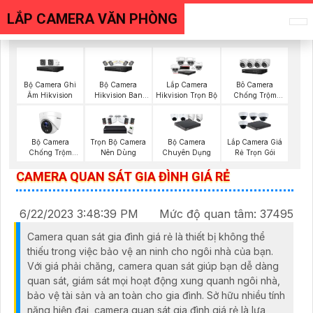
LẮP CAMERA VĂN PHÒNG
Bộ Camera Ghi
Bộ Camera
Lắp Camera
Bô Camera
Âm Hikvision
Hikvision Ban
Hikvision Trọn Bộ
Chống Trộm
Đêm Có Màu
Hikvision
Bộ Camera
Trọn Bộ Camera
Bộ Camera
Lắp Camera Giá
Chống Trộm
Nên Dùng
Chuyên Dụng
Rẻ Trọn Gói
Hikvision
CAMERA QUAN SÁT GIA ĐÌNH GIÁ RẺ
6/22/2023 3:48:39 PM
Mức độ quan tâm: 37495
Camera quan sát gia đình giá rẻ là thiết bị không thể
thiếu trong việc bảo vệ an ninh cho ngôi nhà của bạn.
Với giá phải chăng, camera quan sát giúp bạn dễ dàng
quan sát, giám sát mọi hoạt động xung quanh ngôi nhà,
bảo vệ tài sản và an toàn cho gia đình. Sở hữu nhiều tính
năng hiện đại, camera quan sát gia đình giá rẻ là lựa