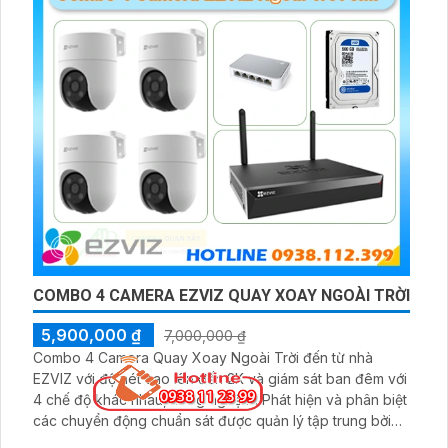
BỘ CAMERA DAHUA KHO HÀNG GIÁ RẺ
4,899,000 ₫
8,999,000 ₫
Bộ camera IP giám sát kho hàng DH-IPC-B1E29-A-IL
mang đến giải pháp an ninh toàn diện, được trang bị đầy
đủ đầu ghi, ổ cứng và phụ kiện đi kèm, giúp người dùng
dễ dàng triển khai và sử dụng. Hệ thống hỗ trợ quan sát
ban đêm rõ nét nhờ công nghệ hồng ngoại kết hợp đèn
LED ánh sáng trắng, cùng khả năng phát hiện chuyển
động thông minh, giúp đảm bảo an toàn tuyệt đối cho
khu vực kho hàng