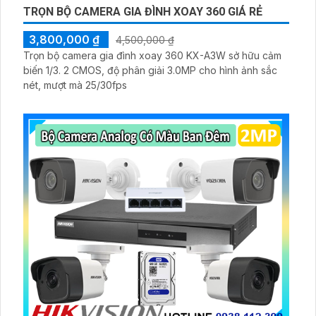
TRỌN BỘ CAMERA GIA ĐÌNH XOAY 360 GIÁ RẺ
3,800,000 ₫
4,500,000 ₫
Trọn bộ camera gia đình xoay 360 KX-A3W sở hữu cảm
biến 1/3. 2 CMOS, độ phân giải 3.0MP cho hình ảnh sắc
nét, mượt mà 25/30fps