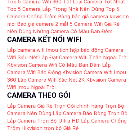
Top 5 Camera Wifi 360 Tốt
Loại Camera Tốt Nhất
Top 5 Camera Lắp Trong Nhà Nên Dùng
Top 5
Camera Chống Trộm
Bảng báo giá camera kbvision
mới
Báo giá camera 2 mắt
5 Camera Wifi Giá Rẻ
Nên Dùng
Những Camera Có Màu Ban Đêm
CAMERA KẾT NỐI WIFI
Lắp camera wifi Imou tích hợp báo động
Camera
Wifi Siêu Nét
Lắp Đặt Camera Wifi Thân Ngoài Trời
Kbvision
Camera Wifi Có Màu Ban Đêm
Lắp
Camera Wifi Báo Động Kbvision
Camera Wifi Imou
360
Lắp Camera Wifi Sắc Nét 2K Kbvsiion
Camera
Wifi Imou Ngoài Trời
CAMERA THEO GÓI
Lắp Camera Giá Rẻ Trọn Gói chính hãng
Trọn Bộ
Camera Nên Dùng
Lắp Camera Báo Động Trọn Bộ
Lắp Camera Trọn Bộ Ultra HD
Lắp Camera Chống
Trộm Hikvision trọn bộ Giá Rẻ