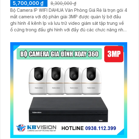
5,700,000 ₫
8,300,000 ₫
Bộ Camera IP WIFI DAHUA Văn Phòng Giá Rẻ là trọn gói 4
mắt camera với độ phân giải 3MP được quản lý bở đầu
ghi hình 4 kênh Ip và lưu trữ video giám sát tập trung về
ổ cứng trong đầu ghi hình với đầy đủ các chưc năng như
AI Phát hiện chuyển động, đàm thoại âm thanh 2 chiều và
giám sát có màu vào ban đêm