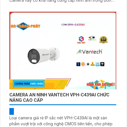
Camera này có khả năng cung cấp hình ảnh trong bóng
tối nhờ vào công nghệ hồng ngoại thông minh. Hơn nữa,
nó có khả năng xoay ngang 360 độ và nghiên dọc 90
độ, cho phép bạn quan sát mọi góc của không gian
CAMERA AN NINH VANTECH VPH-C439AI CHỨC
NĂNG CAO CẤP
Loại camera giá rẻ IP sắc nét VPH-C439AI là một sản
phẩm vượt trội với công nghệ CMOS tiên tiến, cho phép