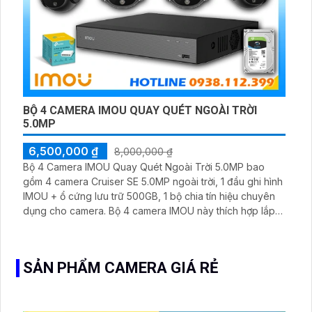
BỘ 4 CAMERA IMOU QUAY QUÉT NGOÀI TRỜI
5.0MP
6,500,000 ₫
8,000,000 ₫
Bộ 4 Camera IMOU Quay Quét Ngoài Trời 5.0MP bao
gồm 4 camera Cruiser SE 5.0MP ngoài trời, 1 đầu ghi hình
IMOU + ổ cứng lưu trữ 500GB, 1 bộ chia tín hiệu chuyên
dụng cho camera. Bộ 4 camera IMOU này thích hợp lắp
đặt cho kho hàng, nhà xưởng, khu phố và khu vực cần
giám sát ngoài trời
SẢN PHẨM CAMERA GIÁ RẺ