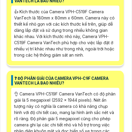
VANTECH LÀ BAO NHIÊU?
👍 Kích thước của Camera VPH-C519F Camera
VanTech là 180mm x 80mm x 60mm. Camera này có
thiết kế nhỏ gọn với các kích thước kể trên, giúp dễ
dàng lắp đặt và sử dụng trong nhiều không gian
khác nhau. Với kích thước nhỏ này, Camera VPH-
C519F Camera VanTech phù hợp cho việc lắp đặt ở
nhiều vị trí khác nhau như trong nhà, ngoài trời hoặc
trong các hệ thống giám sát an ninh.
❓ ĐỘ PHÂN GIẢI CỦA CAMERA VPH-C9F CAMERA
VANTECH LÀ BAO NHIÊU?
👌 Camera VPH-C519F Camera VanTech có độ phân
giải là 5 megapixel (2592 x 1944 pixels). Nét ấn
tượng này có nghĩa là camera có khả năng chụp
hình với độ chi tiết cao, mang lại hình ảnh sắc nét và
rõ ràng. Độ phân giải 5 megapixel cũng cho phép
camera ghi lại các chi tiết nhỏ và hỗ trợ trong việc
nhận diện khuôn mặt và đọc biển số xe trong các