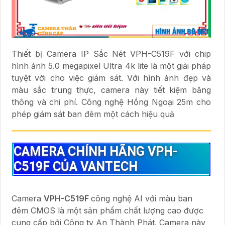
Thiết bị Camera IP Sắc Nét VPH-C519F với chip
hình ảnh 5.0 megapixel Ultra 4k lite là một giải pháp
tuyệt vời cho việc giám sát. Với hình ảnh đẹp và
màu sắc trung thực, camera này tiết kiệm băng
thông và chi phí. Công nghệ Hồng Ngoại 25m cho
phép giám sát ban đêm một cách hiệu quả
CAMERA CHÍNH HÃNG
VPH-
C519F
CỦA VANTECH
Camera
VPH-C519F
công nghệ AI với màu ban
đêm CMOS là một sản phẩm chất lượng cao được
cung cấp bởi Công ty An Thành Phát. Camera này