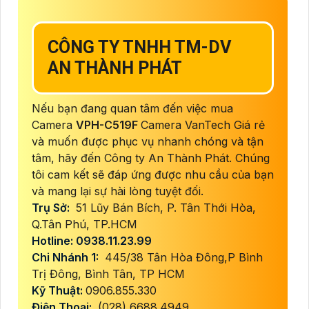
CÔNG TY TNHH TM-DV
AN THÀNH PHÁT
Nếu bạn đang quan tâm đến việc mua
Camera
VPH-C519F
Camera VanTech Giá rẻ
và muốn được phục vụ nhanh chóng và tận
tâm, hãy đến Công ty An Thành Phát. Chúng
tôi cam kết sẽ đáp ứng được nhu cầu của bạn
và mang lại sự hài lòng tuyệt đối.
Trụ Sở:
51 Lũy Bán Bích, P. Tân Thới Hòa,
Q.Tân Phú, TP.HCM
Hotline: 0938.11.23.99
Chi Nhánh 1:
445/38 Tân Hòa Đông,P Bình
Trị Đông, Bình Tân, TP HCM
Kỹ Thuật:
0906.855.330
Điện Thoại:
(028) 6688.4949