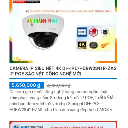
CAMERA IP SIÊU NÉT 4K DH-IPC-HDBW2841R-ZAS
IP POE SẮC NÉT CÔNG NGHỆ MỚI
5,650,000 ₫
8,080,000 ₫
Camera giá rẻ với công nghệ hàng rào ảo ngăn chặn
xâm phạm vùng cấm. Sử dụng kết nối IP POE, thiết kế tầm
nhìn ban đêm vượt trội với chip Starlight DH-IPC-
HDBW2841R-ZAS, cho hình ảnh sáng đẹp hơn CMOS và
màu sắc rõ ràng. Hồng ngoại 40m, tiết kiệm dây, chất
lượng hình ảnh cao. Hỗ trợ giám sát qua điện thoại nhanh
chóng với mã nén hình ảnh H