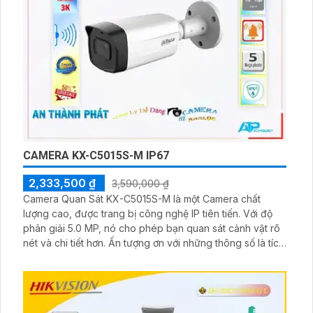
CAMERA KX-C5015S-M IP67
2,333,500 ₫
3,590,000 ₫
Camera Quan Sát KX-C5015S-M là một Camera chất
lượng cao, được trang bị công nghệ IP tiên tiến. Với độ
phân giải 5.0 MP, nó cho phép bạn quan sát cảnh vật rõ
nét và chi tiết hơn. Ấn tượng ơn với những thông số là tích
hợp công nghệ hồng ngoại 60m giúp camera hoạt động
ổn định trong môi trường ánh sáng yếu, cho phép quan
sát ban đêm một cách dễ dàng