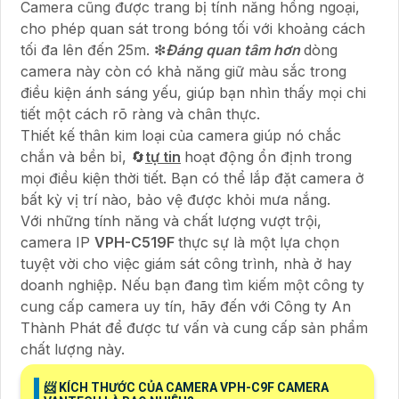
Camera cũng được trang bị tính năng hồng ngoại,
cho phép quan sát trong bóng tối với khoảng cách
tối đa lên đến 25m. ❇
Đáng quan tâm hơn
dòng
camera này còn có khả năng giữ màu sắc trong
điều kiện ánh sáng yếu, giúp bạn nhìn thấy mọi chi
tiết một cách rõ ràng và chân thực.
Thiết kế thân kim loại của camera giúp nó chắc
chắn và bền bỉ, 🔄
tự tin
hoạt động ổn định trong
mọi điều kiện thời tiết. Bạn có thể lắp đặt camera ở
bất kỳ vị trí nào, bảo vệ được khỏi mưa nắng.
Với những tính năng và chất lượng vượt trội,
camera IP
VPH-C519F
thực sự là một lựa chọn
tuyệt vời cho việc giám sát công trình, nhà ở hay
doanh nghiệp. Nếu bạn đang tìm kiếm một công ty
cung cấp camera uy tín, hãy đến với Công ty An
Thành Phát để được tư vấn và cung cấp sản phẩm
chất lượng này.
📨 KÍCH THƯỚC CỦA CAMERA VPH-C9F CAMERA