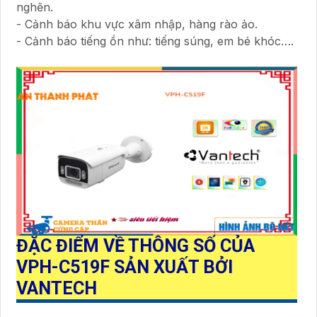
nghẽn.
- Cảnh báo khu vực xâm nhập, hàng rào ảo.
- Cảnh báo tiếng ồn như: tiếng súng, em bé khóc….
ĐẶC ĐIỂM VỀ THÔNG SỐ CỦA
VPH-C519F
SẢN XUẤT BỞI
VANTECH