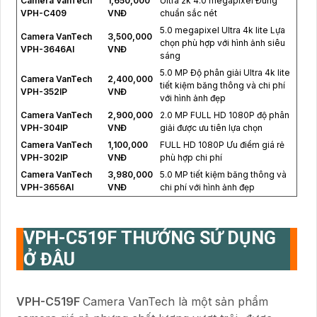
Camera VanTech
1,650,000
Ultra 2k 4.0 megapixel Đúng
VPH-C409
VNĐ
chuẩn sắc nét
5.0 megapixel Ultra 4k lite Lựa
Camera VanTech
3,500,000
chọn phù hợp với hình ảnh siêu
VPH-3646AI
VNĐ
sáng
5.0 MP Độ phân giải Ultra 4k lite
Camera VanTech
2,400,000
tiết kiệm băng thông và chi phí
VPH-352IP
VNĐ
với hình ảnh đẹp
Camera VanTech
2,900,000
2.0 MP FULL HD 1080P độ phân
VPH-304IP
VNĐ
giải được ưu tiên lựa chọn
Camera VanTech
1,100,000
FULL HD 1080P Ưu điểm giá rẻ
VPH-302IP
VNĐ
phù hợp chi phí
Camera VanTech
3,980,000
5.0 MP tiết kiệm băng thông và
VPH-3656AI
VNĐ
chi phí với hình ảnh đẹp
VPH-C519F
THƯỚNG SỬ DỤNG
Ở ĐÂU
VPH-C519F
Camera VanTech là một sản phẩm