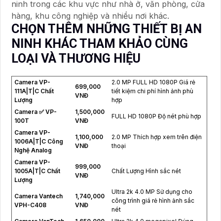
ninh trong các khu vực như nhà ở, văn phòng, cửa
hàng, khu công nghiệp và nhiều nơi khác.
CHỌN THÊM NHỮNG THIẾT BỊ AN
NINH KHÁC THAM KHẢO CÙNG
LOẠI VÀ THƯƠNG HIỆU
Camera VP-
2.0 MP FULL HD 1080P Giá rẻ
699,000
111A|T|C Chất
tiết kiệm chi phí hình ảnh phù
VNĐ
Lượng
hợp
Camera ✅ VP-
1,500,000
FULL HD 1080P Độ nét phù hợp
100T
VNĐ
Camera VP-
1,100,000
2.0 MP Thích hợp xem trên điện
1006A|T|C Công
VNĐ
thoại
Nghệ Analog
Camera VP-
999,000
1005A|T|C Chất
Chất Lượng Hình sắc nét
VNĐ
Lượng
Ultra 2k 4.0 MP Sử dụng cho
Camera Vantech
1,740,000
công trình giá rẻ hình ảnh sắc
VPH-C408
VNĐ
nét