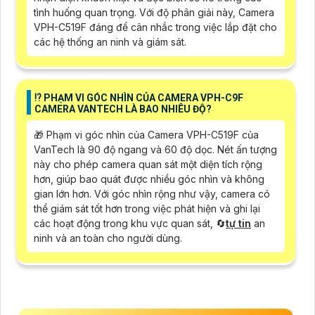
tình huống quan trọng. Với độ phân giải này, Camera
VPH-C519F đáng để cân nhắc trong việc lắp đặt cho
các hệ thống an ninh và giám sát.
⁉️ PHẠM VI GÓC NHÌN CỦA CAMERA VPH-C9F
CAMERA VANTECH LÀ BAO NHIÊU ĐỘ?
🎁 Phạm vi góc nhìn của Camera VPH-C519F của
VanTech là 90 độ ngang và 60 độ dọc. Nét ấn tượng
này cho phép camera quan sát một diện tích rộng
hơn, giúp bao quát được nhiều góc nhìn và không
gian lớn hơn. Với góc nhìn rộng như vậy, camera có
thể giám sát tốt hơn trong việc phát hiện và ghi lại
các hoạt động trong khu vực quan sát, 🔄
tự tin
an
ninh và an toàn cho người dùng.