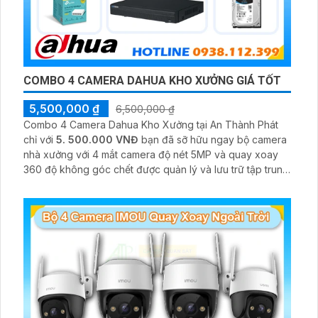
COMBO 4 CAMERA DAHUA KHO XƯỞNG GIÁ TỐT
5,500,000 ₫
6,500,000 ₫
Combo 4 Camera Dahua Kho Xưởng tại An Thành Phát
chỉ với
5. 500.000 VNĐ
bạn đã sỡ hữu ngay bộ camera
nhà xưởng với 4 mắt camera độ nét 5MP và quay xoay
360 độ không góc chết được quản lý và lưu trữ tập trung
về đầu ghi hình ổ cứng hỗ trợ xem qua tivi