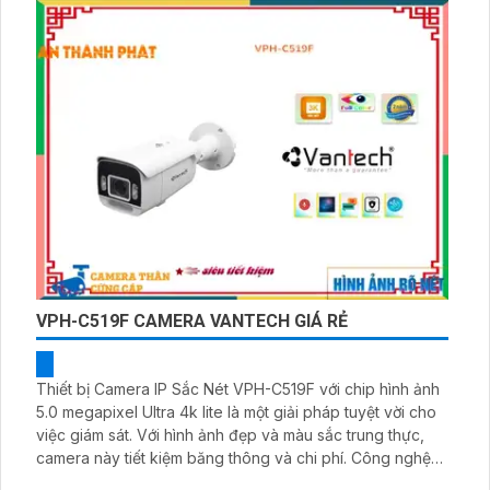
VPH-C519F CAMERA VANTECH GIÁ RẺ
Thiết bị Camera IP Sắc Nét VPH-C519F với chip hình ảnh
5.0 megapixel Ultra 4k lite là một giải pháp tuyệt vời cho
việc giám sát. Với hình ảnh đẹp và màu sắc trung thực,
camera này tiết kiệm băng thông và chi phí. Công nghệ
Hồng Ngoại 25m cho phép giám sát ban đêm một cách