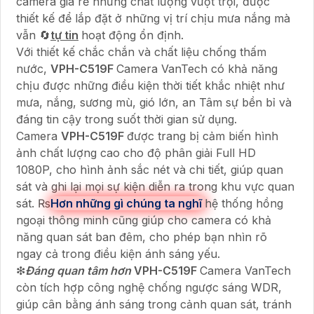
camera giá rẻ nhưng chất lượng vượt trội, được
thiết kế để lắp đặt ở những vị trí chịu mưa nắng mà
vẫn 🔄
tự tin
hoạt động ổn định.
Với thiết kế chắc chắn và chất liệu chống thấm
nước,
VPH-C519F
Camera VanTech có khả năng
chịu được những điều kiện thời tiết khắc nhiệt như
mưa, nắng, sương mù, gió lớn, an Tâm sự bền bỉ và
đáng tin cậy trong suốt thời gian sử dụng.
Camera
VPH-C519F
được trang bị cảm biến hình
ảnh chất lượng cao cho độ phân giải Full HD
1080P, cho hình ảnh sắc nét và chi tiết, giúp quan
sát và ghi lại mọi sự kiện diễn ra trong khu vực quan
sát. ₨
Hơn những gì chúng ta nghĩ
hệ thống hồng
ngoại thông minh cũng giúp cho camera có khả
năng quan sát ban đêm, cho phép bạn nhìn rõ
ngay cả trong điều kiện ánh sáng yếu.
❇
Đáng quan tâm hơn
VPH-C519F
Camera VanTech
còn tích hợp công nghệ chống ngược sáng WDR,
giúp cân bằng ánh sáng trong cảnh quan sát, tránh