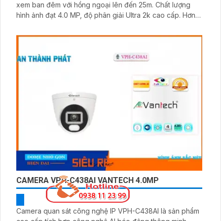
xem ban đêm với hồng ngoại lên đến 25m. Chất lượng
hình ảnh đạt 4.0 MP, độ phân giải Ultra 2k cao cấp. Hơn
nữa, bạn có thể giám sát qua điện thoại một cách nhanh
chóng nhờ vào phần mềm hỗ trợ
CAMERA VPH-C438AI VANTECH 4.0MP
Camera quan sát công nghệ IP VPH-C438AI là sản phẩm