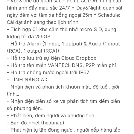
- Với 3 chế độ quan sát: * FULL COLOR: cung cấp
hình ảnh đầy màu sắc 24/7 * Day&Night: quan sát
ngày đêm với tầm xa hồng ngoại 25m * Schedule:
Cài đặt ánh sáng theo lịch trình
- Tích hợp 01 khe cắm thẻ nhớ micro S D, dung
lượng tối đa 256GB
- Hỗ trợ Alarm (1 input, 1 output) & Audio (1 input
(RCA), 1 output (RCA))
- Hỗ trợ lưu trữ sự kiện Cloud Dropbox
- Hỗ trợ tên miền VANTECHDNS, P2P miễn phí
- Hỗ trợ chống nước ngoài trời IP67
- TÍNH NĂNG AI:
- Nhận diện và phân tích khuôn mặt, độ tuổi, giới
tính...
- Nhận diện biển số xe và phân tích tìm kiếm biển
số phương tiện.
- Phát hiện, đếm người và phương tiện.
- Bản đồ nhiệt (heatmap).
- Phát hiện tụ tập đông người, người xếp hàng tắc