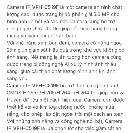
Camera IP
VPH-C519F
là một camera an ninh chất
lượng cao, được trang bị độ phân giải 5.0 MP cho
hình ảnh rõ nét và sắc nét. Camera cũng hỗ trợ
công nghệ Ultra 4k lite giúp tiết kiệm băng thông
mạng và giảm chi phí vận hành.
Với khả năng xem ban đêm, camera có hồng ngoại
25m giúp giám sát hiệu quả trong khu vực không có
ánh sáng. Nét mang lại ấn tượng hơn camera cũng
được trang bị công nghệ AI xử lý hình ảnh thiếu
sáng, giúp cải thiện chất lượng hình ảnh khi ánh
sáng yếu.
Camera IP
VPH-C519F
hỗ trợ định dạng hình ảnh
CMOS H.265+/H.265/H.264+/H.264 IP, giúp nén và
truyền dữ liệu một cách hiệu quả. Camera còn được
thiết kế với vỏ kim loại chống nước, chống mưa
nắng, cho phép lắp đặt ngoài trời một cách an toàn.
Với những tính năng và công nghệ nổi bật, Camera
IP
VPH-C519F
là lựa chọn tốt cho việc giám sát an