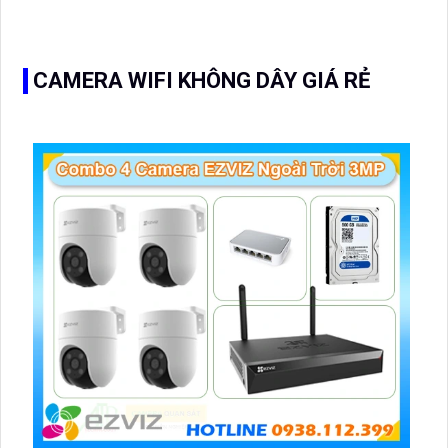
KBvision trong bộ kit cung cấp hình ảnh chất lượng cao,
giúp bạn giám sát và bảo vệ an ninh một cách hiệu quả
CAMERA WIFI KHÔNG DÂY GIÁ RẺ