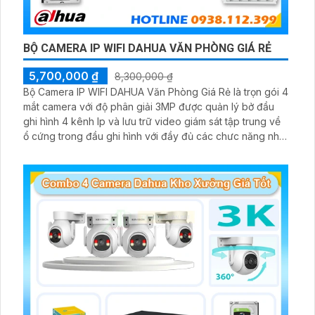
BỘ CAMERA IP WIFI DAHUA VĂN PHÒNG GIÁ RẺ
5,700,000 ₫
8,300,000 ₫
Bộ Camera IP WIFI DAHUA Văn Phòng Giá Rẻ là trọn gói 4
mắt camera với độ phân giải 3MP được quản lý bở đầu
ghi hình 4 kênh Ip và lưu trữ video giám sát tập trung về
ổ cứng trong đầu ghi hình với đầy đủ các chưc năng như
AI Phát hiện chuyển động, đàm thoại âm thanh 2 chiều và
giám sát có màu vào ban đêm