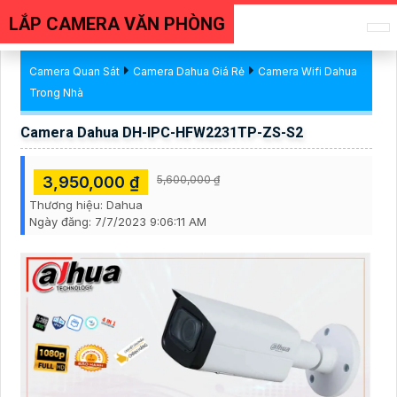
LẮP CAMERA VĂN PHÒNG
Camera Quan Sát
Camera Dahua Giá Rẻ
Camera Wifi Dahua
Trong Nhà
Camera Dahua DH-IPC-HFW2231TP-ZS-S2
3,950,000 ₫
5,600,000 ₫
Thương hiệu:
Dahua
Ngày đăng:
7/7/2023 9:06:11 AM