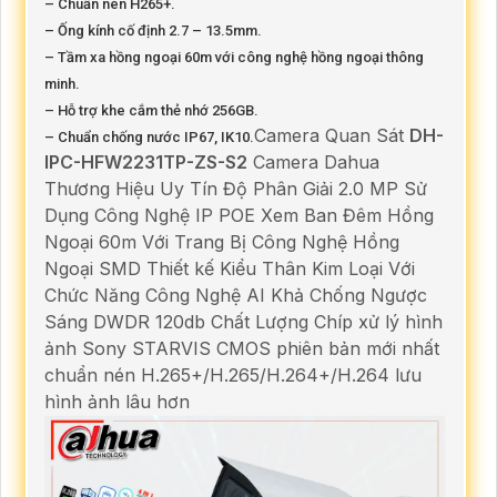
– Chuẩn nén H265+.
– Ống kính cố định 2.7 – 13.5mm.
– Tầm xa hồng ngoại 60m với công nghệ hồng ngoại thông
minh.
– Hỗ trợ khe cắm thẻ nhớ 256GB.
Camera Quan Sát
DH-
– Chuẩn chống nước IP67, IK10.
IPC-HFW2231TP-ZS-S2
Camera Dahua
Thương Hiệu Uy Tín Độ Phân Giải 2.0 MP Sử
Dụng Công Nghệ IP POE Xem Ban Đêm Hồng
Ngoại 60m Với Trang Bị Công Nghệ Hồng
Ngoại SMD Thiết kế Kiểu Thân Kim Loại Với
Chức Năng Công Nghệ AI Khả Chống Ngược
Sáng DWDR 120db Chất Lượng Chíp xử lý hình
ảnh Sony STARVIS CMOS phiên bản mới nhất
chuẩn nén H.265+/H.265/H.264+/H.264 lưu
hình ảnh lâu hơn