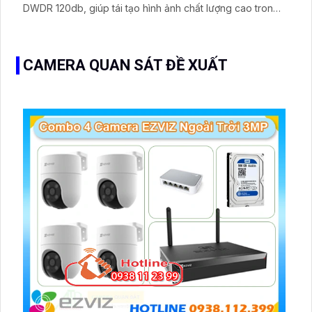
DWDR 120db, giúp tái tạo hình ảnh chất lượng cao trong
môi trường có sự chênh lệch ánh sáng. Thiết kế mỹ thuật
dome kim loại của camera giúp nó trở nên sang trọng và
đẳng cấp
CAMERA QUAN SÁT ĐỀ XUẤT