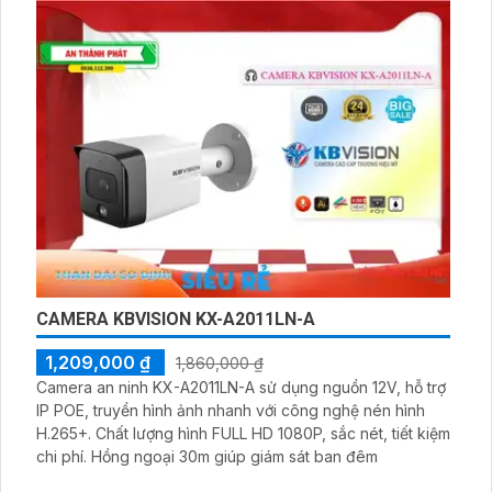
ứng được các yêu cầu giám sát chất lượng cao của bạn.
CAMERA KBVISION KX-A2011LN-A
1,209,000 ₫
1,860,000 ₫
Camera an ninh KX-A2011LN-A sử dụng nguồn 12V, hỗ trợ
IP POE, truyền hình ảnh nhanh với công nghệ nén hình
H.265+. Chất lượng hình FULL HD 1080P, sắc nét, tiết kiệm
chi phí. Hồng ngoại 30m giúp giám sát ban đêm