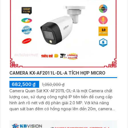
CAMERA KX-AF2011L-DL-A TÍCH HỢP MICRO
682,500 ₫
1,050,000 ₫
Camera Quan Sát KX-AF2011L-DL-A là một Camera chất
lượng cao, sử dụng công nghệ IP tiên tiến để cung cấp
hình ảnh rõ nét với độ phân giải 2.0 MP. Với khả năng
quan sát ban đêm có hồng ngoại lên đến 20m, camera
này giúp bạn bảo vệ an ninh trong mọi điều kiện ánh
sáng. Ấn tượng ơn với những thông số là Camera này
cung cấp một góc nhìn rộng, cho phép bạn theo dõi