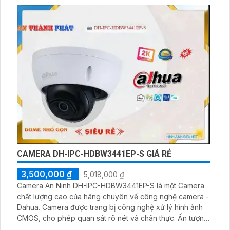
ngoại có tầm quan sát 30m. Camera cũng tích hợp công
nghệ AI, mang lại khả năng nhận diện và phân loại đối
tượng một cách chính xác
CAMERA DH-IPC-HDBW3441EP-S GIÁ RẺ
3,500,000 ₫
5,018,000 ₫
Camera An Ninh DH-IPC-HDBW3441EP-S là một Camera
chất lượng cao của hãng chuyên về công nghệ camera -
Dahua. Camera được trang bị công nghệ xử lý hình ảnh
CMOS, cho phép quan sát rõ nét và chân thực. Ấn tượng
ơn với những thông số là camera có khả năng xem ban