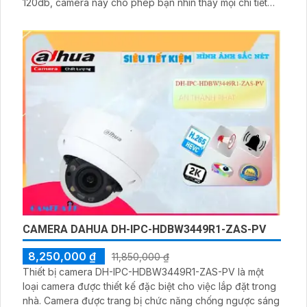
120db, camera này cho phép bạn nhìn thấy mọi chi tiết
ngay cả trong môi trường ánh sáng mạnh và mờ, giúp
hình ảnh trở nên sắc nét hơn
CAMERA DAHUA DH-IPC-HDBW3449R1-ZAS-PV
8,250,000 ₫
11,850,000 ₫
Thiết bị camera DH-IPC-HDBW3449R1-ZAS-PV là một
loại camera được thiết kế đặc biệt cho việc lắp đặt trong
nhà. Camera được trang bị chức năng chống ngược sáng