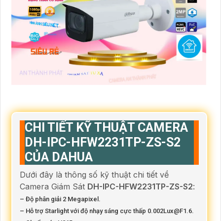
CHI TIẾT KỸ THUẬT CAMERA
DH-IPC-HFW2231TP-ZS-S2
CỦA DAHUA
Dưới đây là thông số kỹ thuật chi tiết về
Camera Giám Sát
DH-IPC-HFW2231TP-ZS-S2
:
– Độ phân giải 2 Megapixel.
– Hỗ trợ Starlight với độ nhạy sáng cực thấp 0.002Lux@F1.6.