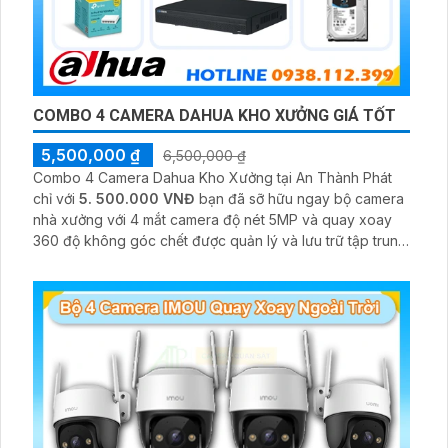
COMBO 4 CAMERA DAHUA KHO XƯỞNG GIÁ TỐT
5,500,000 ₫
6,500,000 ₫
Combo 4 Camera Dahua Kho Xưởng tại An Thành Phát
chỉ với
5. 500.000 VNĐ
bạn đã sỡ hữu ngay bộ camera
nhà xưởng với 4 mắt camera độ nét 5MP và quay xoay
360 độ không góc chết được quản lý và lưu trữ tập trung
về đầu ghi hình ổ cứng hỗ trợ xem qua tivi