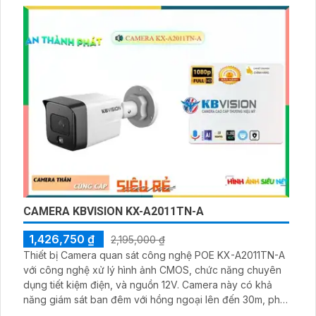
CAMERA KBVISION KX-A2011TN-A
1,426,750 ₫
2,195,000 ₫
Thiết bị Camera quan sát công nghệ POE KX-A2011TN-A
với công nghệ xử lý hình ảnh CMOS, chức năng chuyên
dụng tiết kiệm điện, và nguồn 12V. Camera này có khả
năng giám sát ban đêm với hồng ngoại lên đến 30m, phù
hợp với các cấu hình khác nhau. Truyền tải hình ảnh