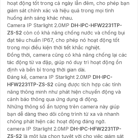
hoạt động tốt trong cả ngày lẫn đêm, cho phép bạn
giám sát chính xác và hiệu quả trong mọi tình
huống ánh sáng khác nhau.
Camera IP Starlight 2.0MP
DH-IPC-HFW2231TP-
ZS-S2
còn có khả năng chống nước và chống bụi
đạt tiêu chuẩn IP67, cho phép nó hoạt động tốt
trong mọi điều kiện thời tiết khắc nghiệt.
Đồng thời, camera cũng có khả năng chống lại các
tác động từ va đập, giúp nó duy trì hoạt động ổn
định và bền bỉ trong thời gian dài.
Đáng kể, camera IP Starlight 2.0MP
DH-IPC-
HFW2231TP-ZS-S2
cũng được tích hợp các tính
năng thông minh như phát hiện chuyển động và
cảnh báo thông qua ứng dụng di động.
Những thông số ấn tượng trên camera này giúp
bạn dễ dàng theo dõi công trình từ xa và nhanh
chóng phát hiện các hoạt động đáng ngờ.
camera IP Starlight 2.0MP
DH-IPC-HFW2231TP-
ZS-S2
là một lựa chọn tuyệt vời cho việc giám sát