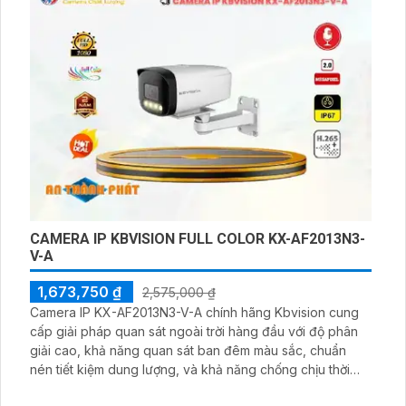
nhiều khung cảnh cùng một lúc
CAMERA IP KBVISION FULL COLOR KX-AF2013N3-
V-A
1,673,750 ₫
2,575,000 ₫
Camera IP KX-AF2013N3-V-A chính hãng Kbvision cung
cấp giải pháp quan sát ngoài trời hàng đầu với độ phân
giải cao, khả năng quan sát ban đêm màu sắc, chuẩn
nén tiết kiệm dung lượng, và khả năng chống chịu thời
tiết. Với những tính năng và hiệu suất vượt trội, nó sẽ đáp