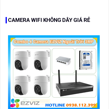
nhanh với dung lượng thấp nhờ công nghệ nén hình
H.265+, giúp giám sát sắc nét đến 2
CAMERA WIFI KHÔNG DÂY GIÁ RẺ