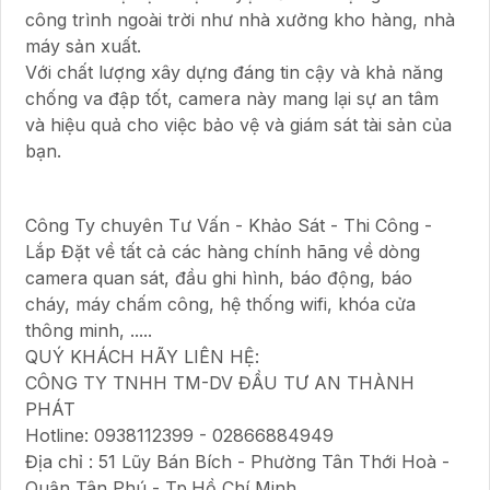
công trình ngoài trời như nhà xưởng kho hàng, nhà
máy sản xuất.
Với chất lượng xây dựng đáng tin cậy và khả năng
chống va đập tốt, camera này mang lại sự an tâm
và hiệu quả cho việc bảo vệ và giám sát tài sản của
bạn.
Công Ty chuyên Tư Vấn - Khảo Sát - Thi Công -
Lắp Đặt về tất cả các hàng chính hãng về dòng
camera quan sát, đầu ghi hình, báo động, báo
cháy, máy chấm công, hệ thống wifi, khóa cửa
thông minh, .....
QUÝ KHÁCH HÃY LIÊN HỆ:
CÔNG TY TNHH TM-DV ĐẦU TƯ AN THÀNH
PHÁT
Hotline: 0938112399 - 02866884949
Địa chỉ : 51 Lũy Bán Bích - Phường Tân Thới Hoà -
Quận Tân Phú - Tp.Hồ Chí Minh