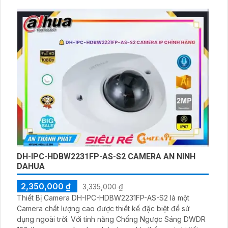
đêm với hồng ngoại lên đến 50m, giúp giám sát hiệu quả
trong môi trường tối
DH-IPC-HDBW2231FP-AS-S2 CAMERA AN NINH
DAHUA
2,350,000 ₫
3,335,000 ₫
Thiết Bị Camera DH-IPC-HDBW2231FP-AS-S2 là một
Camera chất lượng cao được thiết kế đặc biệt để sử
dụng ngoài trời. Với tính năng Chống Ngược Sáng DWDR