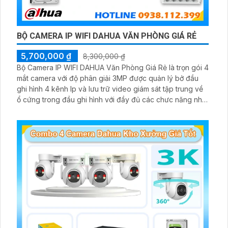
BỘ CAMERA IP WIFI DAHUA VĂN PHÒNG GIÁ RẺ
5,700,000 ₫
8,300,000 ₫
Bộ Camera IP WIFI DAHUA Văn Phòng Giá Rẻ là trọn gói 4
mắt camera với độ phân giải 3MP được quản lý bở đầu
ghi hình 4 kênh Ip và lưu trữ video giám sát tập trung về
ổ cứng trong đầu ghi hình với đầy đủ các chưc năng như
AI Phát hiện chuyển động, đàm thoại âm thanh 2 chiều và
giám sát có màu vào ban đêm