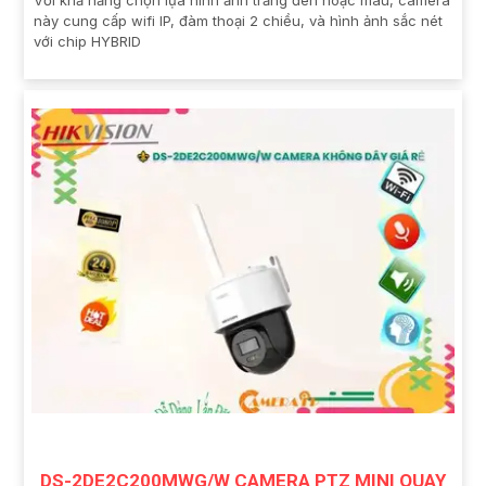
Với khả năng chọn lựa hình ảnh trắng đen hoặc màu, camera
này cung cấp wifi IP, đàm thoại 2 chiều, và hình ảnh sắc nét
với chip HYBRID
DS-2DE2C200MWG/W CAMERA PTZ MINI QUAY