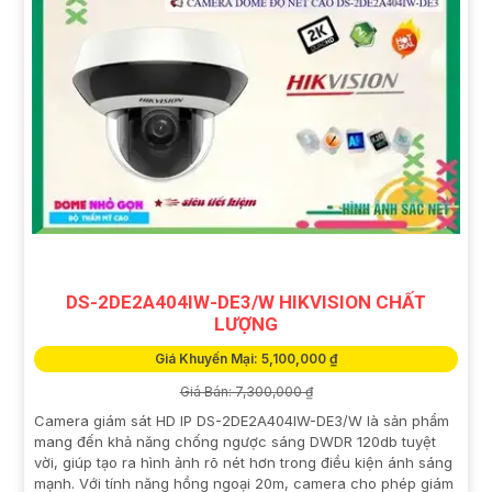
DS-2DE2A404IW-DE3/W HIKVISION CHẤT
LƯỢNG
Giá Khuyến Mại: 5,100,000 ₫
Giá Bán: 7,300,000 ₫
Camera giám sát HD IP DS-2DE2A404IW-DE3/W là sản phẩm
mang đến khả năng chống ngược sáng DWDR 120db tuyệt
vời, giúp tạo ra hình ảnh rõ nét hơn trong điều kiện ánh sáng
mạnh. Với tính năng hồng ngoại 20m, camera cho phép giám