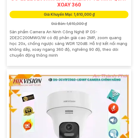
XOAY 360
Giá Khuyến Mại: 1,610,000 ₫
Giá Bán: 1,610,000 ₫
Sản phẩm Camera An Ninh Công Nghệ IP DS-
2DE2C200MWG/W có độ phân giải cao 2MP, zoom quang
học 20x, chống ngược sáng WDR 120dB. Hỗ trợ kết nối mạng
không dây, xoay ngang 360 độ, nghiêng 90 độ, theo dõi
chuyển động thông minh