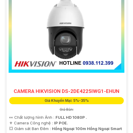
CAMERA HIKVISION DS-2DE4225IWG1-EHUN
Giá Khuyến Mại: 5%-35%
Giá Bán:
👀 Chất lượng hình Ảnh :
FULL HD 1080P .
⚜️ Camera Công nghệ :
IP POE.
💥 Giám sát Ban Đêm :
Hồng Ngoại 100m Hồng Ngoại Smart