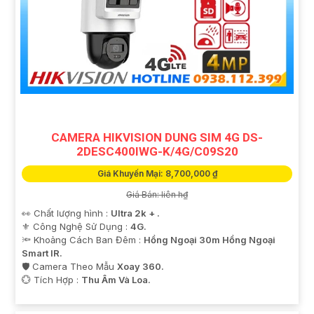
CAMERA HIKVISION DUNG SIM 4G DS-
2DESC400IWG-K/4G/C09S20
Giá Khuyến Mại: 8,700,000 ₫
Giá Bán: liên h₫
👀 Chất lượng hình :
Ultra 2k + .
⚜️ Công Nghệ Sử Dụng :
4G.
🔦 Khoảng Cách Ban Đêm :
Hồng Ngoại 30m Hồng Ngoại
Smart IR.
🛡 Camera Theo Mẫu
Xoay 360.
️💮 Tích Hợp :
Thu Âm Và Loa.