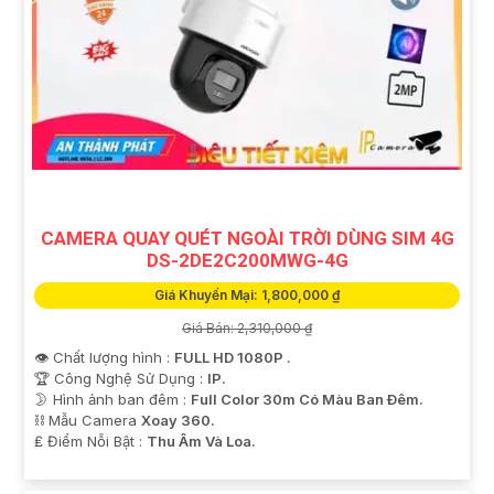
CAMERA QUAY QUÉT NGOÀI TRỜI DÙNG SIM 4G
DS-2DE2C200MWG-4G
Giá Khuyến Mại: 1,800,000 ₫
Giá Bán: 2,310,000 ₫
👁 Chất lượng hình :
FULL HD 1080P .
🏆 Công Nghệ Sử Dụng :
IP.
🌛 Hình ảnh ban đêm :
Full Color 30m Có Màu Ban Ðêm.
⛓ Mẫu Camera
Xoay 360.
️₤ Điểm Nỗi Bật :
Thu Âm Và Loa.