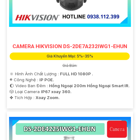
CAMERA HIKVISION DS-2DE7A232IWG1-EHUN
'
Giá Khuyến Mại: 5%-35%
Giá Bán:
🔆 Hình Ành Chất Lượng :
FULL HD 1080P .
®️ Công Nghệ :
IP POE.
🌔 Video Ban Đêm :
Hồng Ngoại 200m Hồng Ngoại Smart IR.
🎲 Loại Camera
IP67 xoay 360.
️✤ Tích Hợp :
Xoay Zoom.