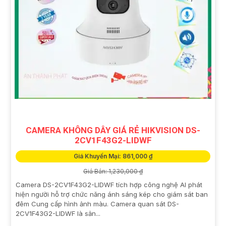
CAMERA KHÔNG DÂY GIÁ RẺ HIKVISION DS-
2CV1F43G2-LIDWF
Giá Khuyến Mại: 861,000 ₫
Giá Bán: 1,230,000 ₫
Camera DS-2CV1F43G2-LIDWF tích hợp công nghệ AI phát
hiện người hỗ trợ chức năng ánh sáng kép cho giám sát ban
đêm Cung cấp hình ảnh màu. Camera quan sát DS-
2CV1F43G2-LIDWF là sản...