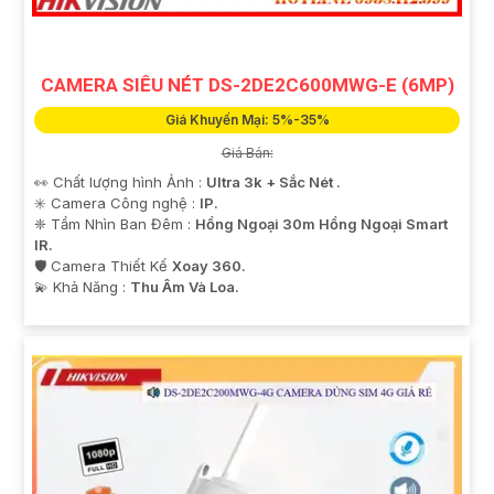
CAMERA SIÊU NÉT DS-2DE2C600MWG-E (6MP)
Giá Khuyến Mại: 5%-35%
Giá Bán:
👀 Chất lượng hình Ảnh :
Ultra 3k + Sắc Nét .
✳️ Camera Công nghệ :
IP.
❈ Tầm Nhìn Ban Đêm :
Hồng Ngoại 30m Hồng Ngoại Smart
IR.
🛡 Camera Thiết Kế
Xoay 360.
️💫 Khả Năng :
Thu Âm Và Loa.