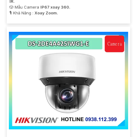
IR.
🎲 Mẫu Camera
IP67 xoay 360.
️🎙 Khả Năng :
Xoay Zoom.