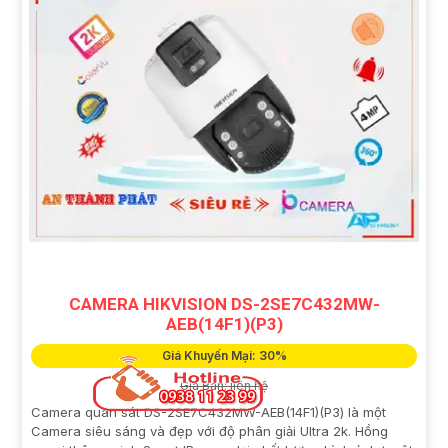
CAMERA HIKVISION DS-2SE7C432MW-
AEB(14F1)(P3)
Giá Khuyến Mại: 30%
Giá Bán: liên hệ
Camera quan sát DS-2SE7C432MW-AEB(14F1)(P3) là một
Camera siêu sáng và đẹp với độ phân giải Ultra 2k. Hồng