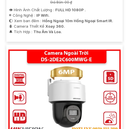
Giá Bán: 00 ₫
👁 Hình Ành Chất Lượng :
FULL HD 1080P .
®️ Công Nghệ :
IP Wifi.
🌔 Xem ban đêm :
Hồng Ngoại 10m Hồng Ngoại Smart IR.
🐜 Camera Thiết Kế
Xoay 360.
️🔔 Tích Hợp :
Thu Âm Và Loa.