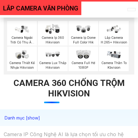
LẮP CAMERA VĂN PHÒNG
Camera Ngoài
Camera Ip 360
Camera Ip Dome
Lắp Camera
Trời Có Thu Âm
Hikvision
Full Color Hik
H.265+ Hikvision
Hik
Camera Thiết Kế
Camera Lux Thấp
Camera Full Hd
Camera Thân To
Nhựa Hikvision
Hikvision
1080P
Kbvision
CAMERA 360 CHỐNG TRỘM
HIKVISION
Camera IP Công Nghệ AI là lựa chọn tối ưu cho hệ