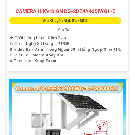
CAMERA HIKVISION DS-2DE4A425IWG1-E
Giá Khuyến Mại: 5%-35%
Giá Bán:
👁 Chất lượng hình :
Ultra 2k + .
👍 Công Nghệ Sử Dụng :
IP POE.
✪ Video Ban Đêm :
Hồng Ngoại 50m Hồng Ngoại Smart IR.
↕️ Thiết Kế Camera
Xoay 360.
️➲ Tích Hợp :
Xoay Zoom.