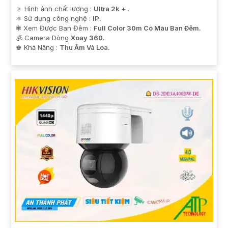
🔅 Hình ảnh chất lượng :
Ultra 2k + .
⚛️ Sử dụng công nghệ :
IP.
❃ Xem Được Ban Đêm :
Full Color 30m Có Màu Ban Ðêm.
🕉️ Camera Dòng
Xoay 360.
️♚ Khả Năng :
Thu Âm Và Loa.