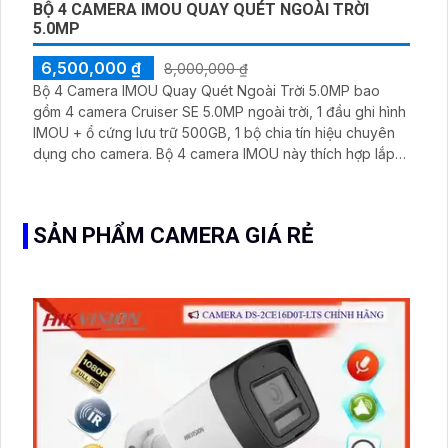
BỘ 4 CAMERA IMOU QUAY QUÉT NGOÀI TRỜI
5.0MP
6,500,000 ₫
8,000,000 ₫
Bộ 4 Camera IMOU Quay Quét Ngoài Trời 5.0MP bao
gồm 4 camera Cruiser SE 5.0MP ngoài trời, 1 đầu ghi hình
IMOU + ổ cứng lưu trữ 500GB, 1 bộ chia tín hiệu chuyên
dụng cho camera. Bộ 4 camera IMOU này thích hợp lắp
đặt cho kho hàng, nhà xưởng, khu phố và khu vực cần
giám sát ngoài trời
SẢN PHẨM CAMERA GIÁ RẺ