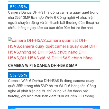
5%-35%
Camera Dahua DH-H3T là dòng camera quay quét trong
nhà 355° 3MP tích hợp Wi-Fi 6 Công nghệ AI phát hiện
người chuyển động và âm thanh bất thường đàm thoại hai
chiều, hồng ngoại tầm xa ban đêm 10m hỗ trợ thẻ nhớ
MicroSD 256GB ONVIF và điều khiển từ xa qua ứng dụng
DMSS
CAMERA WIFI 6 DAHUA DH-H5AS 5MP
5%-35%
Camera WiFi 6 DaHua DH-H5AS là dòng camera quay
quét 355° trong nhà 5MP hỗ trợ Wi-Fi 6 băng tần. Công
nghệ AI phát hiện người, thú cưng và âm thanh bất
thường, ghi hình màu ban đêm 20m với đèn LED thông
minh 10m, hỗ trợ thẻ nhớ 256GB và quản lý từ xa qua ứng
dụng DMSS,