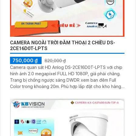
CAMERA NGOÀI TRỜI ĐÀM THOẠI 2 CHIỀU DS-
2CE16D0T-LPTS
750,000 ₫
820,000 ₫
Camera quan sát HD Anlog DS-2CE16D0T-LPTS với chip
hình ảnh 2.0 megapixel FULL HD 1080P, giá phải chăng.
Trang bị chống ngược sáng DWDR xem ban đêm Full
Color trong khoảng 20m. Phù hợp lắp đặt cho kho hàng,
công trình xây dựng, khu phố