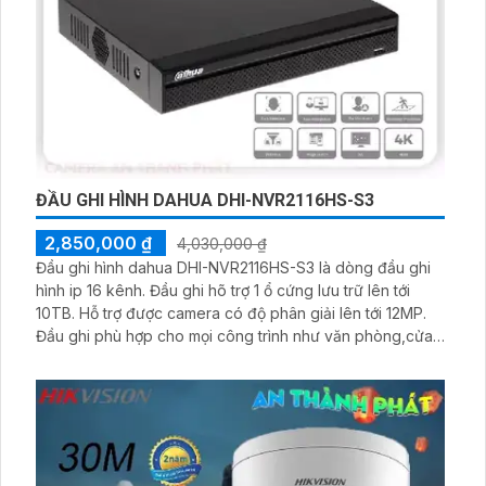
ĐẦU GHI HÌNH DAHUA DHI-NVR2116HS-S3
2,850,000 ₫
4,030,000 ₫
Đầu ghi hình dahua DHI-NVR2116HS-S3 là dòng đầu ghi
hình ip 16 kênh. Đầu ghi hõ trợ 1 ổ cứng lưu trữ lên tới
10TB. Hỗ trợ được camera có độ phân giải lên tới 12MP.
Đầu ghi phù hợp cho mọi công trình như văn phòng,cửa
hàng,siêu thị ,