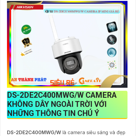
DS-2DE2C400MWG/W
CAMERA
KHÔNG DÂY NGOÀI TRỜI VỚI
NHỮNG THÔNG TIN CHÚ Ý
DS-2DE2C400MWG/W
là camera siêu sáng và đẹp