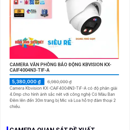
CAMERA VĂN PHÒNG BÁO ĐỘNG KBVISION KX-
CAIF4004N3-TIF-A
5,380,000 ₫
6,980,000 ₫
Camera Kbvision KX-CAiF4004N3-TiF-A có độ phân giải
4.0mp cho hình ảnh sắc nét với công nghệ Có Màu Ban
Ðêm lên đến 30m trang bị Mic và Loa hỗ trợ đàm thoại 2
chiều.