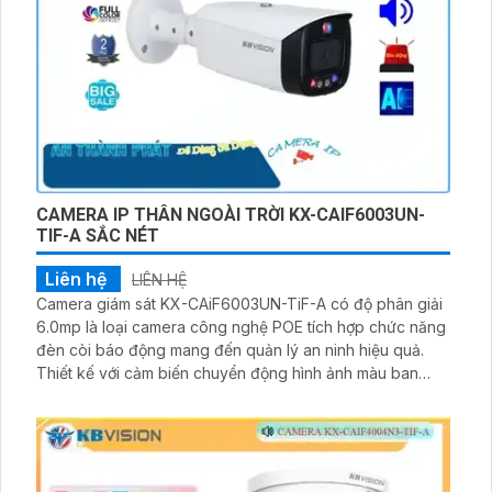
CAMERA IP THÂN NGOÀI TRỜI KX-CAIF6003UN-
TIF-A SẮC NÉT
Liên hệ
LIÊN HỆ
Camera giám sát KX-CAiF6003UN-TiF-A có độ phân giải
6.0mp là loại camera công nghệ POE tích hợp chức năng
đèn còi báo động mang đến quản lý an ninh hiệu quả.
Thiết kế với cảm biến chuyển động hình ảnh màu ban
đêm đẹp đỉnh cao H