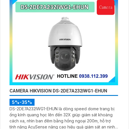
CAMERA HIKVISION DS-2DE7A232IWG1-EHUN
5%-35%
DS-2DE7A232IWG1-EHUN là dòng speed dome trang bị
ống kính quang học lên đến 32X giúp giám sát khoảng
cách xa, nhìn ban đêm bằng hồng ngoại 200m, hỗ trợ
tính năng AcuSense nâng cao hiệu quả giám sát an ninh,