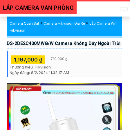
LẮP CAMERA VĂN PHÒNG
Camera Quan Sát
Camera Hikvision Giá Rẻ
Lắp Camera Wifi
Hikvision
DS-2DE2C400MWG/W Camera Không Dây Ngoài Trời
1,197,000 ₫
1,710,000 ₫
Thương hiệu:
Hikvision
Ngày đăng:
8/2/2024 11:32:17 AM