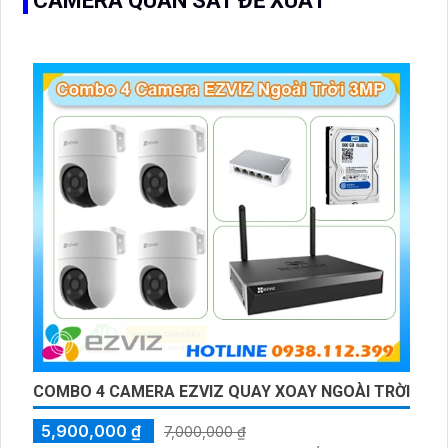
CAMERA QUAN SÁT ĐỀ XUẤT
COMBO 4 CAMERA EZVIZ QUAY XOAY NGOÀI TRỜI
5,900,000 ₫
7,000,000 ₫