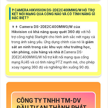
️❓ CAMERA HIKVISION DS-2DE2C400MWG/W HỖ TRỢ
KẾT NỐI MẠNG QUA CỔNG NÀO VÀ CÓ TÍNH NĂNG GÌ
ĐẶC BIỆT?
️👩‍👩
Camera DS-2DE2C400MWG/W của
Hikvision có khả năng quay quét 360 độ
với hỗ
trợ công nghệ Starlight cho hình ảnh sắc nét ngay cả
trong ánh sáng yếu. Ứng dụng chính của nó là
giám
sát an ninh trong các khu vực như trường học,
văn phòng, cửa hàng và nhà ở
.Camera DS-
2DE2C400MWG/W hỗ trợ kết nối mạng qua cổng
mạng RJ45 và có tính năng PTZ mạnh mẽ, cho phép
xoay ngang 360 độ và nghiêng lên xuống 90 độ.
CÔNG TY TNHH TM-DV
ĐẦU TƯ AN THÀNH PHÁT