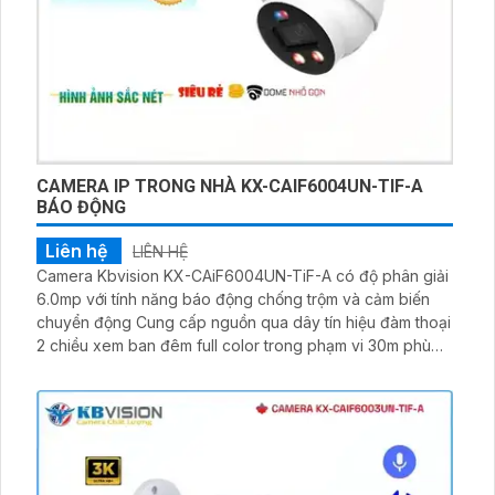
CAMERA IP TRONG NHÀ KX-CAIF6004UN-TIF-A
BÁO ĐỘNG
Liên hệ
LIÊN HỆ
Camera Kbvision KX-CAiF6004UN-TiF-A có độ phân giải
6.0mp với tính năng báo động chống trộm và cảm biến
chuyển động Cung cấp nguồn qua dây tín hiệu đàm thoại
2 chiều xem ban đêm full color trong phạm vi 30m phù
hợp cho giám sát nhà xưởng kho hàng căn hộ nhà phố