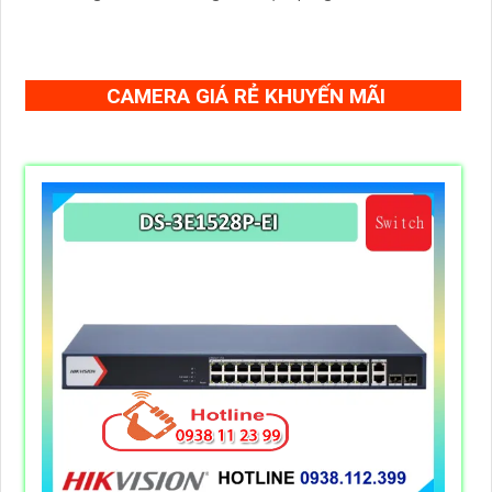
có tốc độ lấy nét cao nhờ công nghệ Self-learning
CAMERA GIÁ RẺ KHUYẾN MÃI