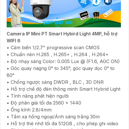
Camera IP Mini PT Smart Hybird Light 4MP, hỗ trợ
WIFI 6
• Cảm biến 1/2.7" progressive scan CMOS
• Chuẩn nén H.265 , H.265+ , H.264 , H.264+
• Độ nhạy sáng Color: 0.005 Lux @ (F1.6, AGC ON)
• Góc quay nagng 0° to 345°, góc quay dọc 0° to
80°
• Chống ngược sáng DWDR , BLC , 3D DNR
• Hỗ trợ chế độ đèn thông minh Smart Hybrid Light
• Tính năng phát hiện người
• Độ phân giải tối đa 2560 × 1440
• Ống kính 2.8/4mm
• Tầm xa hồng ngoại/Ánh sáng trắng 30m
• Hỗ trợ thẻ nhớ tối đa 512GB , cho phép ghi video