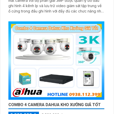
mắt camera với độ phân giải 3MP được quản lý bở đầu
ghi hình 4 kênh Ip và lưu trữ video giám sát tập trung về
ổ cứng trong đầu ghi hình với đầy đủ các chưc năng như
AI Phát hiện chuyển động, đàm thoại âm thanh 2 chiều và
giám sát có màu vào ban đêm
COMBO 4 CAMERA DAHUA KHO XƯỞNG GIÁ TỐT