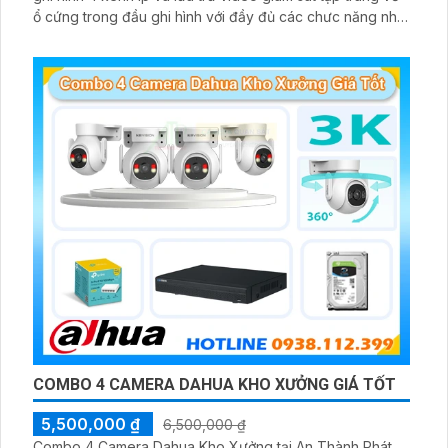
ổ cứng trong đầu ghi hình với đầy đủ các chưc năng như
AI Phát hiện chuyển động, đàm thoại âm thanh 2 chiều và
giám sát có màu vào ban đêm
COMBO 4 CAMERA DAHUA KHO XƯỞNG GIÁ TỐT
5,500,000 ₫
6,500,000 ₫
Combo 4 Camera Dahua Kho Xưởng tại An Thành Phát