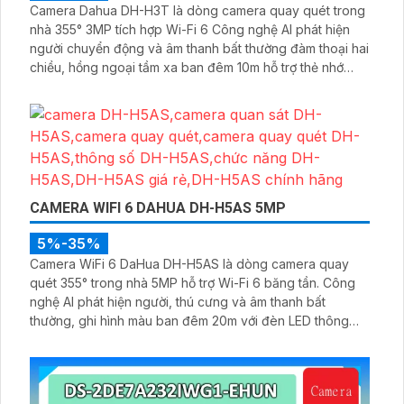
Camera Dahua DH-H3T là dòng camera quay quét trong
nhà 355° 3MP tích hợp Wi-Fi 6 Công nghệ AI phát hiện
người chuyển động và âm thanh bất thường đàm thoại hai
chiều, hồng ngoại tầm xa ban đêm 10m hỗ trợ thẻ nhớ
MicroSD 256GB ONVIF và điều khiển từ xa qua ứng dụng
DMSS
CAMERA WIFI 6 DAHUA DH-H5AS 5MP
5%-35%
Camera WiFi 6 DaHua DH-H5AS là dòng camera quay
quét 355° trong nhà 5MP hỗ trợ Wi-Fi 6 băng tần. Công
nghệ AI phát hiện người, thú cưng và âm thanh bất
thường, ghi hình màu ban đêm 20m với đèn LED thông
minh 10m, hỗ trợ thẻ nhớ 256GB và quản lý từ xa qua ứng
dụng DMSS,