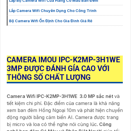
Lắp Bộ Camera Wifi Cửa Hàng Có Màu Ban Đêm
Lắp Camera Wifi Chuyên Dụng Cho Công Trình
Bộ Camera Wifi Ổn Định Cho Gia Đình Giá Rẻ
CAMERA IMOU IPC-K2MP-3H1WE
3MP ĐƯỢC ĐÁNH GÍA CAO VỚI
THÔNG SỐ CHẤT LƯỢNG
Camera Wifi IPC-K2MP-3H1WE 3.0 MP sắc nét
và
tiết kiệm chi phí. Đặc điểm của camera là khả năng
xem ban đêm Hồng Ngoại 10m và phát hiện chuyển
động người bằng cảm biến AI. Camera được trang
bị micro và loa có thể nghe nói cùng lúc
. Công