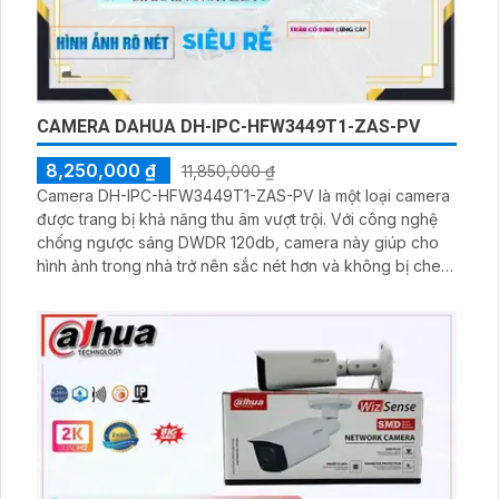
CAMERA DAHUA DH-IPC-HFW3449T1-ZAS-PV
8,250,000 ₫
11,850,000 ₫
Camera DH-IPC-HFW3449T1-ZAS-PV là một loại camera
được trang bị khả năng thu âm vượt trội. Với công nghệ
chống ngược sáng DWDR 120db, camera này giúp cho
hình ảnh trong nhà trở nên sắc nét hơn và không bị che
phủ bởi ánh sáng mạnh từ bên ngoài. Bên cạnh đó,
camera này cũng được trang bị công nghệ nén hình ảnh
H.265+/H