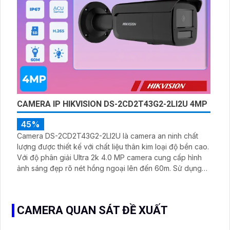
CAMERA IP HIKVISION DS-2CD2T43G2-2LI2U 4MP
45%
Camera DS-2CD2T43G2-2LI2U là camera an ninh chất
lượng được thiết kế với chất liệu thân kim loại độ bền cao.
Với độ phân giải Ultra 2k 4.0 MP camera cung cấp hình
ảnh sáng đẹp rõ nét hồng ngoại lên đến 60m. Sử dụng
công nghệ IP POE phù hợp cho việc lắp đặt tại các công
trình lớn
CAMERA QUAN SÁT ĐỀ XUẤT