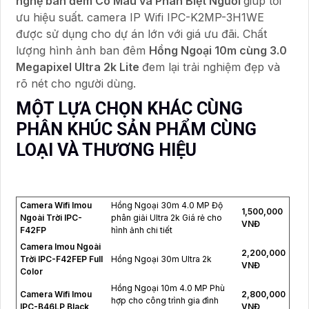
nghệ ban đêm Có Màu và Phân Biệt Người
giúp tối
ưu hiệu suất. camera IP Wifi IPC-K2MP-3H1WE
được sử dụng cho dự án lớn với giá ưu đãi. Chất
lượng hình ảnh ban đêm
Hồng Ngoại 10m cùng 3.0
Megapixel Ultra 2k Lite
đem lại trải nghiệm đẹp và
rõ nét cho người dùng.
MỘT LỰA CHỌN KHÁC CÙNG
PHÂN KHÚC SẢN PHẨM CÙNG
LOẠI VÀ THƯƠNG HIỆU
Camera Wifi Imou
Hồng Ngoại 30m 4.0 MP Độ
1,500,000
Ngoài Trời IPC-
phân giải Ultra 2k Giá rẻ cho
VNĐ
F42FP
hình ảnh chi tiết
Camera Imou Ngoài
2,200,000
Trời IPC-F42FEP Full
Hồng Ngoại 30m Ultra 2k
VNĐ
Color
Hồng Ngoại 10m 4.0 MP Phù
Camera Wifi Imou
2,800,000
hợp cho công trình gia đình
IPC-B46LP Black
VNĐ