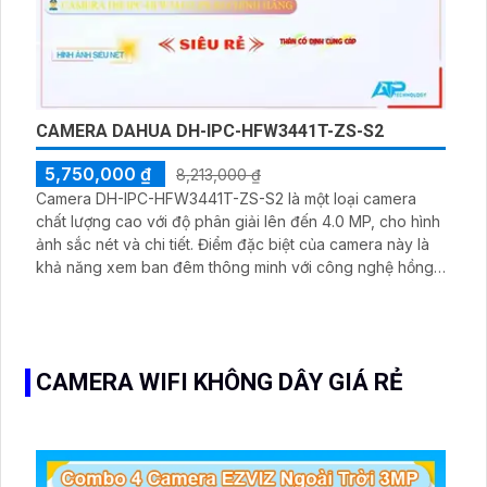
CAMERA DAHUA DH-IPC-HFW3441T-ZS-S2
5,750,000 ₫
8,213,000 ₫
Camera DH-IPC-HFW3441T-ZS-S2 là một loại camera
chất lượng cao với độ phân giải lên đến 4.0 MP, cho hình
ảnh sắc nét và chi tiết. Điểm đặc biệt của camera này là
khả năng xem ban đêm thông minh với công nghệ hồng
ngoại Smart IR, giúp hình ảnh vẫn rõ ràng ngay cả trong
điều kiện thiếu sáng. Camera cũng được trang bị chip
CMOS để xử lý hình ảnh một cách chất lượng
CAMERA WIFI KHÔNG DÂY GIÁ RẺ