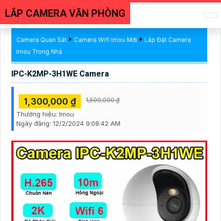
LẮP CAMERA VĂN PHÒNG
Camera Quan Sát
Camera Wifi Imou Mới
Lắp Đặt Camera
Imou Trong Nhà
IPC-K2MP-3H1WE Camera
1,300,000 ₫
1,500,000 ₫
Thương hiệu:
Imou
Ngày đăng:
12/2/2024 9:08:42 AM