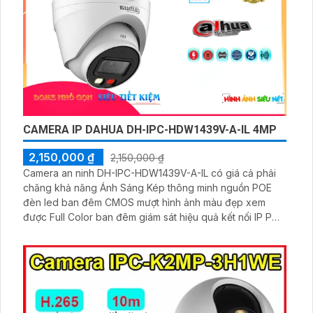
CAMERA IP DAHUA DH-IPC-HDW1439V-A-IL 4MP
2,150,000 ₫
2,150,000 ₫
Camera an ninh DH-IPC-HDW1439V-A-IL có giá cả phải
chăng khả năng Ánh Sáng Kép thông minh nguồn POE
đèn led ban đêm CMOS mượt hình ảnh màu đẹp xem
được Full Color ban đêm giám sát hiệu quả kết nối IP POE
cho dự án lớn màu sắc Ultra 2k chi tiết rõ ràng H.265+
ban đêm với công nghệ Có Màu Ban Ðêm.