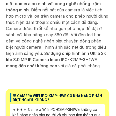
một camera an ninh với công nghệ chống trộm
thông minh
. Điểm nổi bật của camera là việc tích
hợp micro và loa trên camera cho phép người dùng
thực hiện đàm thoại 2 chiều một cách dễ dàng.
Camera được thiết kế nhỏ gọn phù hợp để đặt ở
sảnh với khả năng xoay 360 độ. Với đèn led ban
đêm và công nghệ nhận biết chuyển động phân
biệt người camera hình ảnh sắc nét dù trong điều
kiện ánh sáng yếu.
Sử dụng chip hình ảnh Ultra 2k
lite 3.0 MP IP Camera Imou IPC-K2MP-3H1WE
mang đến chất lượng cao
với giá cả phải chăng.
️💬 CAMERA WIFI IPC-KMP-HWE CÓ KHẢ NĂNG PHÂN
BIỆT NGƯỜI KHÔNG?
👩‍👩‍👦‍👦 Camera Wifi IPC-K2MP-3H1WE không có
khả năng phân biệt người và phương tiện thông qua