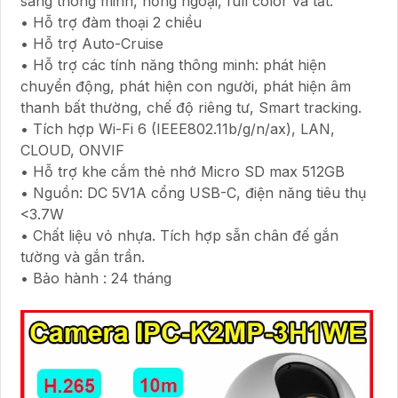
sáng thông minh, hồng ngoại, full color và tắt.
• Hỗ trợ đàm thoại 2 chiều
• Hỗ trợ Auto-Cruise
• Hỗ trợ các tính năng thông minh: phát hiện
chuyển động, phát hiện con người, phát hiện âm
thanh bất thường, chế độ riêng tư, Smart tracking.
• Tích hợp Wi-Fi 6 (IEEE802.11b/g/n/ax), LAN,
CLOUD, ONVIF
• Hỗ trợ khe cắm thẻ nhớ Micro SD max 512GB
• Nguồn: DC 5V1A cổng USB-C, điện năng tiêu thụ
<3.7W
• Chất liệu vỏ nhựa. Tích hợp sẵn chân đế gắn
tường và gắn trần.
• Bảo hành : 24 tháng