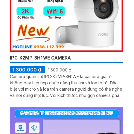
IPC-K2MP-3H1WE CAMERA
1,300,000 ₫
1,500,000 ₫
Camera quan sát IPC-K2MP-3H1WE là camera giá rẻ
không dây tích hợp chức năng thu âm và loa to rõ. Đặc
biệt với micro và loa trên camera người dùng có thể nghe
và nói cùng một lúc. Với kích thước nhỏ gọn camera phân
biệt người dễ dàng. Công nghệ xử lý hình ảnh thiếu sáng
mang lại hình ảnh màu sắc đẹp đặc biệt ban đêm với
hồng ngoại 10m