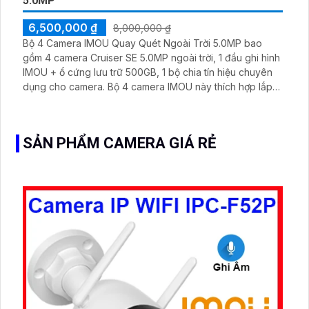
5.0MP
6,500,000 ₫
8,000,000 ₫
Bộ 4 Camera IMOU Quay Quét Ngoài Trời 5.0MP bao
gồm 4 camera Cruiser SE 5.0MP ngoài trời, 1 đầu ghi hình
IMOU + ổ cứng lưu trữ 500GB, 1 bộ chia tín hiệu chuyên
dụng cho camera. Bộ 4 camera IMOU này thích hợp lắp
đặt cho kho hàng, nhà xưởng, khu phố và khu vực cần
giám sát ngoài trời
SẢN PHẨM CAMERA GIÁ RẺ