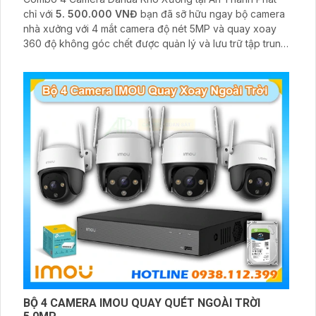
chỉ với
5. 500.000 VNĐ
bạn đã sỡ hữu ngay bộ camera
nhà xưởng với 4 mắt camera độ nét 5MP và quay xoay
360 độ không góc chết được quản lý và lưu trữ tập trung
về đầu ghi hình ổ cứng hỗ trợ xem qua tivi
BỘ 4 CAMERA IMOU QUAY QUÉT NGOÀI TRỜI