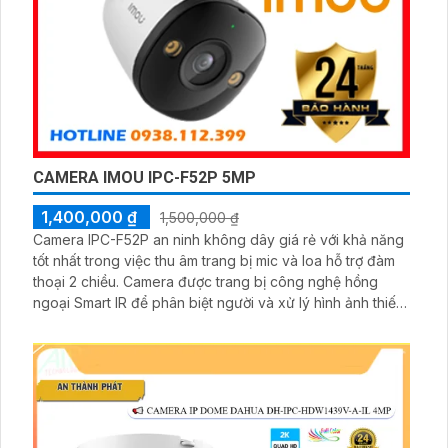
CAMERA IMOU IPC-F52P 5MP
1,400,000 ₫
1,500,000 ₫
Camera IPC-F52P an ninh không dây giá rẻ với khả năng
tốt nhất trong việc thu âm trang bị mic và loa hỗ trợ đàm
thoại 2 chiều. Camera được trang bị công nghệ hồng
ngoại Smart IR để phân biệt người và xử lý hình ảnh thiếu
sáng tốt. Với khoảng cách hồng ngoại Smart IR lên đến
30m chuẩn IP67 camera phù hợp lắp đặt ngoài trời.