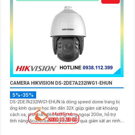
CAMERA HIKVISION DS-2DE7A232IWG1-EHUN
5%-35%
DS-2DE7A232IWG1-EHUN là dòng speed dome trang bị
ống kính quang học lên đến 32X giúp giám sát khoảng
cách xa, nhìn ban đêm bằng hồng ngoại 200m, hỗ trợ
tính năng AcuSense nâng cao hiệu quả giám sát an ninh,
có tốc độ lấy nét cao nhờ công nghệ Self-learning