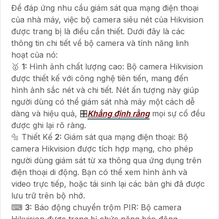
Để đáp ứng nhu cầu giám sát qua mạng điện thoại
của nhà máy, việc bộ camera siêu nét của Hikvision
được trang bị là điều cần thiết. Dưới đây là các
thông tin chi tiết về bộ camera và tính năng linh
hoạt của nó:
🥇️
1:
Hình ảnh chất lượng cao: Bộ camera Hikvision
được thiết kế với công nghệ tiên tiến, mang đến
hình ảnh sắc nét và chi tiết. Nét ấn tượng này giúp
người dùng có thể giám sát nhà máy một cách dễ
dàng và hiệu quả, 🎛
Khẳng định rằng
mọi sự cố đều
được ghi lại rõ ràng.
🔩 Thiết Kế
2:
Giám sát qua mạng điện thoại: Bộ
camera Hikvision được tích hợp mạng, cho phép
người dùng giám sát từ xa thông qua ứng dụng trên
điện thoại di động. Bạn có thể xem hình ảnh và
video trực tiếp, hoặc tái sinh lại các bản ghi đã được
lưu trữ trên bộ nhớ.
⌨
3:
Báo động chuyển trộm PIR: Bộ camera
Hikvision được trang bị chức năng báo động