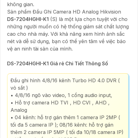
không gian.
Sản phẩm Đầu Ghi Camera HD Analog Hikvision
DS-7204HGHI-K1
(S) là một lựa chọn tuyệt vời cho
những người muốn có hệ thống giám sát chất lượng
cao cho nhà máy. Với khả năng xem hình ảnh sắc
nét và dễ sử dụng, bạn có thể yên tâm về việc bảo
vệ an ninh tài sản của mình.
DS-7204HGHI-K1 Giá rẻ Chi Tiết Thông Số
Đầu ghi hình 4/8/16 kênh Turbo HD 4.0 DVR (
vỏ sắt )
• 4/8/16 ngõ vào video, 1 cổng audio input,
• Hỗ trợ camera HD TVI , HD CVI , AHD ,
Analog
• 04 kênh: hỗ trợ gán thêm 1 camera IP 2MP (
tối đa 5 camera IP ); 08/16 kênh: hỗ trợ gán
thêm 2 camera IP 5MP ( tối đa 10/18 camera IP)