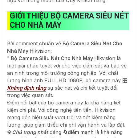
hợp với mong muốn của Quý Khách hàng.
GIỚI THIỆU
BỘ CAMERA SIÊU NÉT
CHO NHÀ MÁY
Bài comment chuẩn về
Bộ Camera Siêu Nét Cho
Nhà Máy
Hikvision:
"
Bộ Camera Siêu Nét Cho Nhà Máy
Hikvision là
một giải pháp tuyệt vời cho việc giám sát và bảo vệ
an ninh trong môi trường công nghiệp. Với chất
lượng hình ảnh FULL HD 1080P, bộ camera này 🎛
Khẳng định rằng
sự sắc nét và chi tiết tuyệt đối
trong việc quan sát.
Điểm nổi bật của bộ camera này là khả năng tiết
kiệm chi phí. Với công nghệ tiên tiến, Hikvision
mang đến hiệu suất vượt trội và tiết kiệm năng
lượng, giúp giảm thiểu chi phí vận hành và lắp đặt.
💎
Chú trọng nhất
đáng 🔄
điểm mạnh
là khả năng