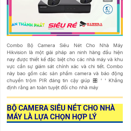
Combo Bộ Camera Siêu Nét Cho Nhà Máy
Hikvision là một giải pháp an ninh hàng đầu hiện
nay được thiết kế đặc biệt cho các nhà máy và khu
vực cần sự giám sát chính xác và chi tiết. Combo
này bao gồm các sản phẩm camera và báo động
chuyển trộm PIR đáng tin cậy giúp 🎛 ' ' Khẳng
định rằng an toàn tuyệt đối cho nhà máy
BỘ CAMERA SIÊU NÉT CHO NHÀ
MÁY
LÀ LỰA CHỌN HỢP LÝ