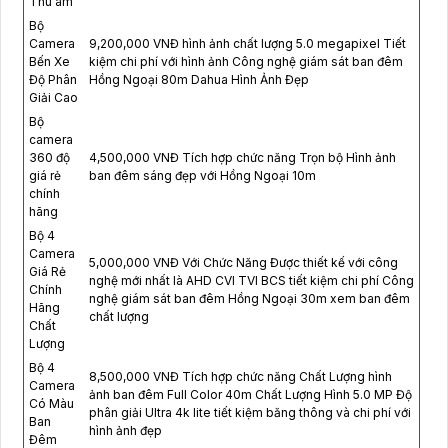
Thu âm
Bộ
Camera
9,200,000 VNĐ hình ảnh chất lượng 5.0 megapixel Tiết
Bến Xe
kiệm chi phí với hình ảnh Công nghệ giám sát ban đêm
Độ Phân
Hồng Ngoại 80m Dahua Hình Ảnh Đẹp
Giải Cao
Bộ
camera
360 độ
4,500,000 VNĐ Tích hợp chức năng Trọn bộ Hình ảnh
giá rẻ
ban đêm sáng đẹp với Hồng Ngoại 10m
chính
hãng
Bộ 4
Camera
5,000,000 VNĐ Với Chức Năng Được thiết kế với công
Giá Rẻ
nghệ mới nhất là AHD CVI TVI BCS tiết kiệm chi phí Công
Chính
nghệ giám sát ban đêm Hồng Ngoại 30m xem ban đêm
Hãng
chất lượng
Chất
Lượng
Bộ 4
8,500,000 VNĐ Tích hợp chức năng Chất Lượng hình
Camera
ảnh ban đêm Full Color 40m Chất Lượng Hình 5.0 MP Độ
Có Màu
phân giải Ultra 4k lite tiết kiệm băng thông và chi phí với
Ban
hình ảnh đẹp
Đêm