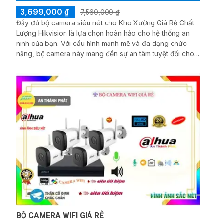
3,699,000 ₫
7,560,000 ₫
Đầy đủ bộ camera siêu nét cho Kho Xưởng Giá Rẻ Chất
Lượng Hikvision là lựa chọn hoàn hảo cho hệ thống an
ninh của bạn. Với cấu hình mạnh mẽ và đa dạng chức
năng, bộ camera này mang đến sự an tâm tuyệt đối cho
việc giám sát. Hikvision, thương hiệu hàng đầu về camera
giám sát, không chỉ đảm bảo hình ảnh rõ nét mà còn
trang bị chức năng thu âm cao cấp, giúp ghi lại mọi thông
tin cần thiết
BỘ CAMERA WIFI GIÁ RẺ