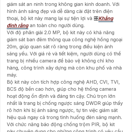
giám sát an ninh trong không gian kinh doanh. Với
hình ảnh sáng đẹp và dễ dàng cài đặt trên điện
thoại, bộ kit này mang lại sự tiện lợi và 🎛
Khẳng
định rằng
an toàn cho người dùng.
Với độ phân giải 2.0 MP, bộ kit này có khả năng
giám sát ban đêm thông qua công nghệ hồng ngoại
20m, giúp quan sát rõ ràng trong điều kiện ánh
sáng yếu. Với giá rẻ và tiết kiệm, người dùng có thể
trang bị nhiều camera để bảo vệ không chỉ kho
hàng, công trình xây dựng mà còn khu phố và nhà
máy.
Bộ kit này còn tích hợp công nghệ AHD, CVI, TVI,
BCS độ bền cao hơn, giúp cho hệ thống camera
hoạt động ổn định và đáng tin cậy. Chú trọn lớn
nhất là trang bị chống ngược sáng DWDR giúp thấy
rõ hơn khi bị ánh sáng ngược, tự tin việc giám sát
hiệu quả ngay cả trong tình huống đèn sáng mạnh.
Với chức năng báo động chống trộm PIR, bộ kit
này chuyên dụng cho những công trình có yêu cầu