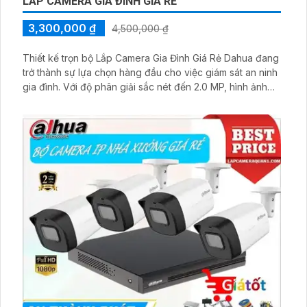
LẮP CAMERA GIA ĐÌNH GIÁ RẺ
3,300,000 ₫
4,500,000 ₫
Thiết kế trọn bộ Lắp Camera Gia Đình Giá Rẻ Dahua đang
trở thành sự lựa chọn hàng đầu cho việc giám sát an ninh
gia đình. Với độ phân giải sắc nét đến 2.0 MP, hình ảnh
được ghi lại chất lượng cao, mang lại trải nghiệm thực tế
và chi tiết nhất. Dahua cung cấp một loạt các mẫu mã đa
dạng để phù hợp với nhu cầu của từng khách hàng