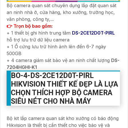
Bộ camera quan sát chuyên dụng lắp đặt quan sát
an ninh nhà ở, cửa hàng, kho xưởng, trường học,
văn phòng, công ty,...
👉 Trọn bộ bao gồm:
+ 1 thiết bị ghi hình trung tâm
DS-2CE12D0T-PIRL
hỗ trợ lưu trữ dữ liệu camera
+ 1 Ổ cứng lưu trữ hình ảnh lên đến 6-7 ngày
500GB
+ 4 camera giám sát bảo vệ an ninh chất lượng
DS-
7204HGHI-K1
BO-4-
DS-2CE12D0T-PIRL
HIKVISION THIẾT KẾ ĐẸP LÀ LỰA
CHỌN THÍCH HỢP
BỘ CAMERA
SIÊU NÉT CHO NHÀ MÁY
Bộ kit lắp camera quan sát kho xưởng có báo động
Hikvision là thiết bị cần thiết cho việc bảo vệ và