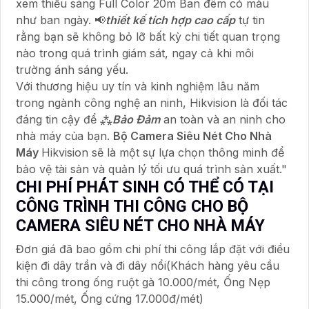
xem thiếu sáng Full Color 20m Ban đêm có màu
như ban ngày. 📢
thiết kế tích hợp cao cấp
tự tin
rằng bạn sẽ không bỏ lỡ bất kỳ chi tiết quan trọng
nào trong quá trình giám sát, ngay cả khi môi
trường ánh sáng yếu.
Với thương hiệu uy tín và kinh nghiệm lâu năm
trong ngành công nghệ an ninh, Hikvision là đối tác
đáng tin cậy để ⁂
Bảo Đảm
an toàn và an ninh cho
nhà máy của bạn.
Bộ Camera Siêu Nét Cho Nhà
Máy
Hikvision sẽ là một sự lựa chọn thông minh để
bảo vệ tài sản và quản lý tối ưu quá trình sản xuất."
CHI PHÍ PHÁT SINH CÓ THỂ CÓ TẠI
CÔNG TRÌNH THI CÔNG CHO BỘ
CAMERA SIÊU NÉT CHO NHÀ MÁY
Đơn giá đã bao gồm chi phí thi công lắp đặt với điều
kiện đi dây trần và đi dây nổi(Khách hàng yêu cầu
thi công trong ống ruột gà 10.000/mét, Ống Nẹp
15.000/mét, Ống cứng 17.000đ/mét)