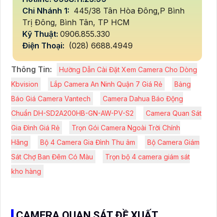
Chi Nhánh 1:
445/38 Tân Hòa Đông,P Bình
Trị Đông, Bình Tân, TP HCM
Kỹ Thuật:
0906.855.330
Điện Thoại:
(028) 6688.4949
Thông Tin:
Hường Dẫn Cài Đặt Xem Camera Cho Dòng
Kbvision
Lắp Camera An Ninh Quận 7 Giá Rẻ
Bảng
Báo Giá Camera Vantech
Camera Dahua Báo Động
Chuẩn DH-SD2A200HB-GN-AW-PV-S2
Camera Quan Sát
Gia Đình Giá Rẻ
Trọn Gói Camera Ngoài Trời Chính
Hãng
Bộ 4 Camera Gia Đình Thu âm
Bộ Camera Giám
Sát Chợ Ban Đêm Có Màu
Trọn bộ 4 camera giám sát
kho hàng
CAMERA QUAN SÁT ĐỀ XUẤT