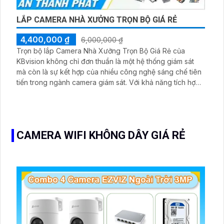
LẮP CAMERA NHÀ XƯỞNG TRỌN BỘ GIÁ RẺ
4,400,000 ₫
6,000,000 ₫
Trọn bộ lắp Camera Nhà Xưởng Trọn Bộ Giá Rẻ của
KBvision không chỉ đơn thuần là một hệ thống giám sát
mà còn là sự kết hợp của nhiều công nghệ sáng chế tiên
tiến trong ngành camera giám sát. Với khả năng tích hợp
thu hình chất lượng, dòng camera giá rẻ của KBvision
mang lại nhiều chức năng ưu việt, từ khả năng quan sát
ban đêm đến khả năng ghi hình chất lượng cao, giúp
nâng cao hiệu quả giám sát và an ninh cho nhà xưởng
CAMERA WIFI KHÔNG DÂY GIÁ RẺ