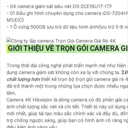
- 04 camera giám sát siêu nét DS-2CE16U1T-ITF
- 01 Đầu ghi hình chuyên dụng cho camera iDS-7204
M1/E(C)
- 1 Ổ cứng 500GB lưu trữ dữ liệu hình ảnh(lưu trữ 5-8 
GIỚI THIỆU VỀ
TRỌN GÓI CAMERA GI
Trong thời đại công nghệ phát triển mạnh mẽ như hiện 
dụng camera giám sát không còn xa lạ với chúng ta. 🎖️
Đ
chất lượng hơn
thiết kế trọn bộ trọn gói camera giá rẻ 
đã trở thành một trong những lựa chọn được nhiều ngư
tâm.
Camera 4K Hikvision là dòng camera có độ phân giải c
ảnh chất lượng sắc nét và chi tiết. Thiết bị này sử dụn
mới nhất, giúp tái tạo màu sắc chính xác và đầy đủ, đồ
trợ chống ngược sáng, giúp bạn có hình ảnh rõ ràng n
điều kiện ánh sáng yếu.