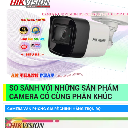
SO SÁNH VỚI NHỮNG SẢN PHẨM
CAMERA CÓ CÙNG PHÂN KHÚC
CAMERA VĂN PHÒNG GIÁ RẺ CHÍNH HÃNG TRỌN BỘ