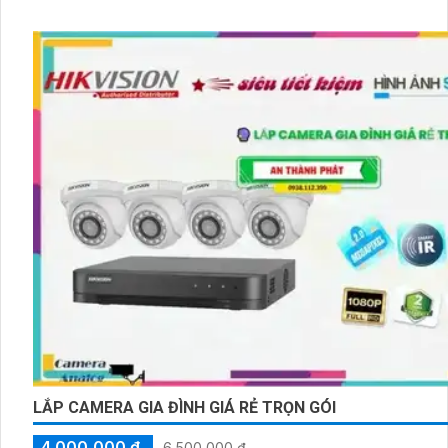
mạng.
Camera trong combo được trang bị công nghệ thu hình ổn định, 📸 tự
cho hình ảnh được chiếu rõ ràng và không bị nhiễu
LẮP CAMERA GIA ĐÌNH GIÁ RẺ TRỌN GÓI
4,000,000 ₫
6,500,000 ₫