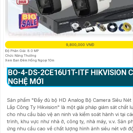
9,800,000 VNĐ
Độ Phân Giải: 8.0 MP
Chức Năng:Thường
Xem Ban Đêm:Hồng Ngoại 10m
BO-4-
DS-2CE16U1T-ITF
HIKVISION 
NGHỆ MỚI
Sản phẩm "Đầy đủ bộ HD Analog Bộ Camera Siêu Nét 
Lắp Công Ty Hikvision" là một giải pháp giám sát chất 
cho nhu cầu bảo vệ an ninh và kiểm soát hành vi tại c
trình, khu vực như nhà ở, công ty, nhà máy, v.v. Sản 
ứng nhu cầu cao về chất lượng hình ảnh siêu nét với độ