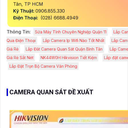
Tân, TP HCM
Kỹ Thuật:
0906.855.330
Điện Thoại:
(028) 6688.4949
Thông Tin:
Sửa Máy Tính Chuyên Nghiệp Quận 11
Lắp Ca
Qua Điện Thoại
Lắp Camera Ip Wifi Nào Tốt Nhất
Lắp Cam
Giá Rẻ
Lắp Đăt Camera Quan Sát Quận Bình Tân
Lắp Came
Giá Rẻ Sắt Nét
NK44W0H Hikvision Tiết Kiệm
Lắp đặt came
Lắp Đặt Trọn Bộ Camera Văn Phòng
CAMERA QUAN SÁT ĐỀ XUẤT