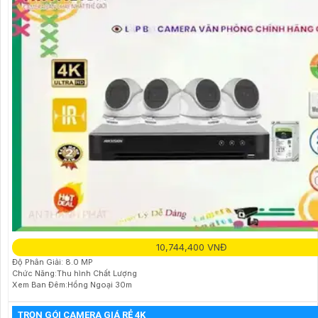
10,744,400 VNĐ
Độ Phân Giải: 8.0 MP
Chức Năng:Thu hình Chất Lượng
Xem Ban Đêm:Hồng Ngoại 30m
TRỌN GÓI CAMERA GIÁ RẺ 4K