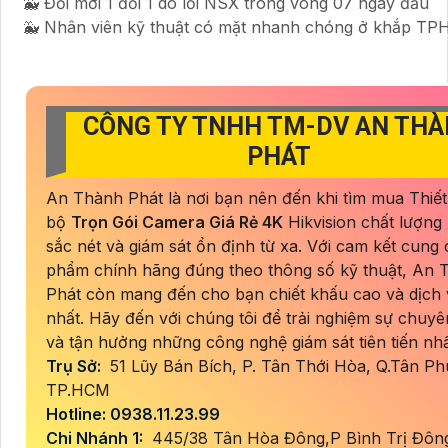
🐳 Đổi mới 1 đổi 1 do lỗi NSX trong vòng 07 ngày đầu
🐳 Nhân viên kỹ thuật có mặt nhanh chóng ở khắp T
CÔNG TY TNHH TM-DV AN TH
PHÁT
An Thành Phát là nơi bạn nên đến khi tìm mua Thiết
bộ
Trọn Gói Camera Giá Rẻ 4K
Hikvision chất lượng
sắc nét và giám sát ổn định từ xa. Với cam kết cung
phẩm chính hãng đúng theo thông số kỹ thuật, An 
Phát còn mang đến cho bạn chiết khấu cao và dịch 
nhất. Hãy đến với chúng tôi để trải nghiệm sự chuyê
và tận hưởng những công nghệ giám sát tiên tiến nhấ
Trụ Sở:
51 Lũy Bán Bích, P. Tân Thới Hòa, Q.Tân Ph
TP.HCM
Hotline: 0938.11.23.99
Chi Nhánh 1:
445/38 Tân Hòa Đông,P Bình Trị Đông