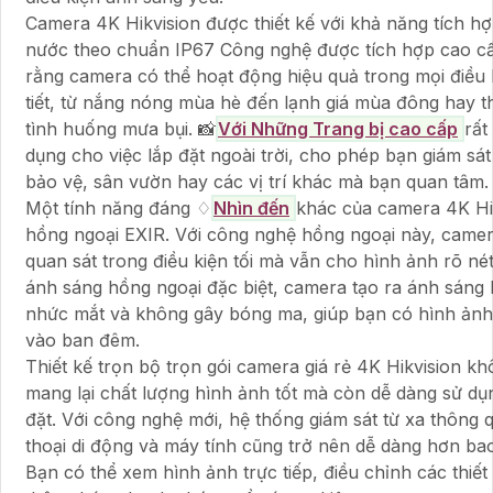
Camera 4K Hikvision được thiết kế với khả năng tích h
nước theo chuẩn IP67 Công nghệ được tích hợp cao c
rằng camera có thể hoạt động hiệu quả trong mọi điều k
tiết, từ nắng nóng mùa hè đến lạnh giá mùa đông hay t
tình huống mưa bụi. 📸
Với Những Trang bị cao cấp
rất
dụng cho việc lắp đặt ngoài trời, cho phép bạn giám sá
bảo vệ, sân vườn hay các vị trí khác mà bạn quan tâm.
Một tính năng đáng ♢
Nhìn đến
khác của camera 4K Hik
hồng ngoại EXIR. Với công nghệ hồng ngoại này, camer
quan sát trong điều kiện tối mà vẫn cho hình ảnh rõ né
ánh sáng hồng ngoại đặc biệt, camera tạo ra ánh sáng
nhức mắt và không gây bóng ma, giúp bạn có hình ảnh
vào ban đêm.
Thiết kế trọn bộ trọn gói camera giá rẻ 4K Hikvision kh
mang lại chất lượng hình ảnh tốt mà còn dễ dàng sử dụ
đặt. Với công nghệ mới, hệ thống giám sát từ xa thông 
thoại di động và máy tính cũng trở nên dễ dàng hơn bao
Bạn có thể xem hình ảnh trực tiếp, điều chỉnh các thiết