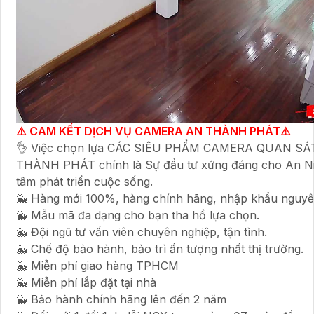
⚠️ CAM KẾT DỊCH VỤ CAMERA AN THÀNH PHÁT⚠️
👌 Việc chọn lựa CÁC SIÊU PHẨM CAMERA QUAN SÁT
THÀNH PHÁT chính là Sự đầu tư xứng đáng cho An N
tâm phát triển cuộc sống.
🐳 Hàng mới 100%, hàng chính hãng, nhập khẩu nguyê
🐳 Mẫu mã đa dạng cho bạn tha hồ lựa chọn.
🐳 Đội ngũ tư vấn viên chuyên nghiệp, tận tình.
🐳 Chế độ bảo hành, bảo trì ấn tượng nhất thị trường.
🐳 Miễn phí giao hàng TPHCM
🐳 Miễn phí lắp đặt tại nhà
🐳 Bảo hành chính hãng lên đến 2 năm