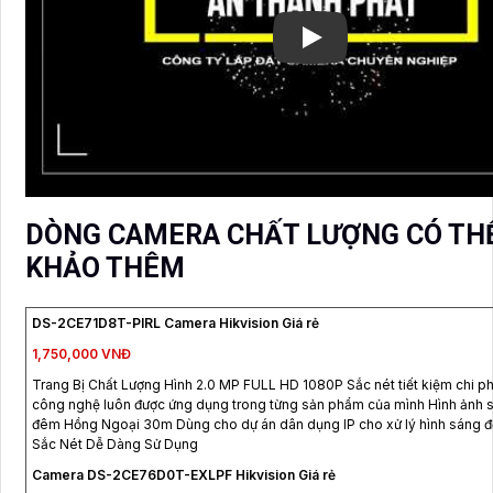
DÒNG CAMERA CHẤT LƯỢNG CÓ TH
KHẢO THÊM
DS-2CE71D8T-PIRL Camera Hikvision Giá rẻ
1,750,000 VNĐ
Trang Bị Chất Lượng Hình 2.0 MP FULL HD 1080P Sắc nét tiết kiệm chi ph
công nghệ luôn được ứng dụng trong từng sản phẩm của mình Hình ảnh 
đêm Hồng Ngoại 30m Dùng cho dự án dân dụng IP cho xử lý hình sáng đ
Sắc Nét Dễ Dàng Sử Dụng
Camera DS-2CE76D0T-EXLPF Hikvision Giá rẻ