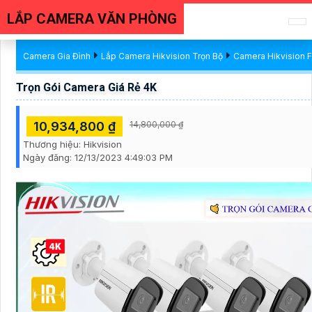
LẮP CAMERA VĂN PHÒNG
Camera Gia Đình
Lắp Camera Hikvision Trọn Bộ
Camera Hikvision F
Trọn Gói Camera Giá Rẻ 4K
10,934,800 ₫
14,800,000 ₫
Thương hiệu:
Hikvision
Ngày đăng:
12/13/2023 4:49:03 PM