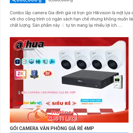
Combo lắp camera Gia đình giá rẻ trọn gói Hikvision là một lựa 
vời cho công trình có ngân sách hạn chế nhưng không muốn làm
chất lượng. Sản phẩm này ♢ tự tin mang lại nhiều lợi ích.
Trước tiên, về mặt giá cả, combo này sẽ giúp bạn tiết kiệm rất n
việc mua từng phụ kiện riêng lẻ
GÓI CAMERA VĂN PHÒNG GIÁ RẺ 4MP