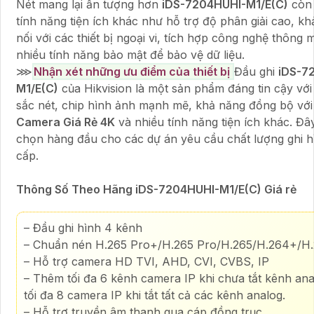
Nét mang lại ấn tượng hơn
iDS-7204HUHI-M1/E(C)
còn 
tính năng tiện ích khác như hỗ trợ độ phân giải cao, kh
nối với các thiết bị ngoại vi, tích hợp công nghệ thông 
nhiều tính năng bảo mật để bảo vệ dữ liệu.
⋙
Nhận xét những ưu điểm của thiết bị
Đầu ghi
iDS-7
M1/E(C)
của Hikvision là một sản phẩm đáng tin cậy với
sắc nét, chip hình ảnh mạnh mẽ, khả năng đồng bộ vớ
Camera Giá Rẻ 4K
và nhiều tính năng tiện ích khác. Đây
chọn hàng đầu cho các dự án yêu cầu chất lượng ghi h
cấp.
Thông Số Theo Hãng iDS-7204HUHI-M1/E(C) Giá rẻ
– Đầu ghi hình 4 kênh
– Chuẩn nén H.265 Pro+/H.265 Pro/H.265/H.264+/H
– Hỗ trợ camera HD TVI, AHD, CVI, CVBS, IP
– Thêm tối đa 6 kênh camera IP khi chưa tắt kênh an
tối đa 8 camera IP khi tắt tất cả các kênh analog.
– Hỗ trợ truyền âm thanh qua cáp đồng trục