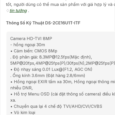
tốt, người dùng có thể mua sản phẩm với giá hợp lý và 
♢
tin tưởng
.
Thông Số Kỹ Thuật DS-2CE16U1T-ITF
Camera HD-TVI 8MP
- hồng ngoại 30m
• Cảm biến: CMOS 8Mp
. Độ phân giải: 8.3MP@12.5fps(Mặc định),
5MP@20fps,4MP@25fps(P)/30fps(N),2MP@25fps(P)
• Độ nhạy sáng 0.01 Lux@(F1.2, AGC ON)
. Ống kính 3.6mm (Đặt hàng 2.8/6mm)
• Hồng ngoại EXIR tầm xa 30m, Hồng ngoại thông m
nhiễu DNR,
• Hỗ trợ Menu OSD (cài đặt thông số camera) điều k
xa.
• Chuyển qua lại 4 chế độ TVI/AHD/CVI/CVBS
• Vỏ kim loại