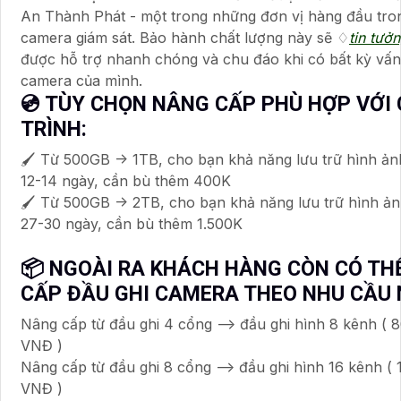
An Thành Phát - một trong những đơn vị hàng đầu tron
camera giám sát. Bảo hành chất lượng này sẽ ♢
tin tưở
được hỗ trợ nhanh chóng và chu đáo khi có bất kỳ vấn
camera của mình.
💿 TÙY CHỌN NÂNG CẤP PHÙ HỢP VỚI
TRÌNH:
🖌 Từ 500GB -> 1TB, cho bạn khả năng lưu trữ hình ản
12-14 ngày, cần bù thêm 400K
🖌 Từ 500GB -> 2TB, cho bạn khả năng lưu trữ hình ản
27-30 ngày, cần bù thêm 1.500K
📦 NGOÀI RA KHÁCH HÀNG CÒN CÓ TH
CẤP ĐẦU GHI CAMERA THEO NHU CẦU 
Nâng cấp từ đầu ghi 4 cổng --> đầu ghi hình 8 kênh ( 
VNĐ )
Nâng cấp từ đầu ghi 8 cổng --> đầu ghi hình 16 kênh ( 
VNĐ )