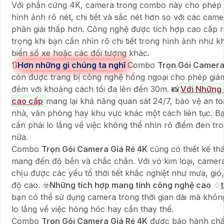
Với phần cứng 4K, camera trong combo này cho phép
hình ảnh rõ nét, chi tiết và sắc nét hơn so với các came
phân giải thấp hơn. Công nghệ được tích hợp cao cấp r
trọng khi bạn cần nhìn rõ chi tiết trong hình ảnh như 
biển số xe hoặc các đối tượng khác.
🔃
Hơn những gì chúng ta nghĩ
Combo
Trọn Gói Camera
còn được trang bị công nghệ hồng ngoại cho phép giá
đêm với khoảng cách tối đa lên đến 30m. 📸
Với Những 
cao cấp
mang lại khả năng quan sát 24/7, bảo vệ an t
nhà, văn phòng hay khu vực khác một cách liên tục. B
cần phải lo lắng về việc không thể nhìn rõ điểm đen tr
nữa.
Combo
Trọn Gói Camera Giá Rẻ 4K
cũng có thiết kế thâ
mang đến độ bền và chắc chắn. Với vỏ kim loại, camer
chịu được các yếu tố thời tiết khắc nghiệt như mưa, gió
độ cao. ☣️
Những tích hợp mang tính công nghệ cao
♢
t
bạn có thể sử dụng camera trong thời gian dài mà khôn
lo lắng về việc hỏng hóc hay cần thay thế.
Combo
Trọn Gói Camera Giá Rẻ 4K
được bảo hành chất