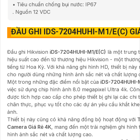
• Tiêu chuẩn chống bụi nước: IP67
. Nguồn 12 VDC
ĐẦU GHI
IDS-7204HUHI-M1/E(C)
GI
Đầu ghi Hikvision
iDS-7204HUHI-M1/E(C)
là một trung 
hiệu suất cao đến từ thương hiệu Hikvision - một thương
tiếng từ Hoa Kỳ. Với khả năng ghi hình HD, thiết bị nà
cho người dùng những hình ảnh sắc nét và chất lượng 
Một trong những đặc điểm nổi bật của
iDS-7204HUHI-M
việc sử dụng chip hình ảnh 8.0 megapixel Ultra 4k. Cô
được tích hợp cao cấp cho phép thiết bị ghi lại các chi t
chân thực, phục vụ tốt cho các dự án yêu cầu khắt khe
ảnh.
Thiết bị này cũng có khả năng đồng bộ hoạt động với
T
Camera Giá Rẻ 4K
, mang đến một trải nghiệm ghi hình t
hình ảnh sắc nét và chất lượng cao.