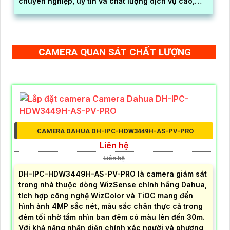
chuyên nghiệp, uy tín và chất lượng dịch vụ cao,
chúng tôi cam kết mang lại sự hài lòng cho khách
hàng
CAMERA QUAN SÁT CHẤT LƯỢNG
CAMERA DAHUA DH-IPC-HDW3449H-AS-PV-PRO
Liên hệ
Liên hệ
DH-IPC-HDW3449H-AS-PV-PRO là camera giám sát
trong nhà thuộc dòng WizSense chính hãng Dahua,
tích hợp công nghệ WizColor và TiOC mang đến
hình ảnh 4MP sắc nét, màu sắc chân thực cả trong
đêm tối nhờ tầm nhìn ban đêm có màu lên đến 30m.
Với khả năng nhận diện chính xác người và phương