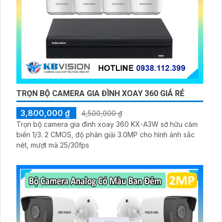
TRỌN BỘ CAMERA GIA ĐÌNH XOAY 360 GIÁ RẺ
3,800,000 ₫
4,500,000 ₫
Trọn bộ camera gia đình xoay 360 KX-A3W sở hữu cảm
biến 1/3. 2 CMOS, độ phân giải 3.0MP cho hình ảnh sắc
nét, mượt mà 25/30fps