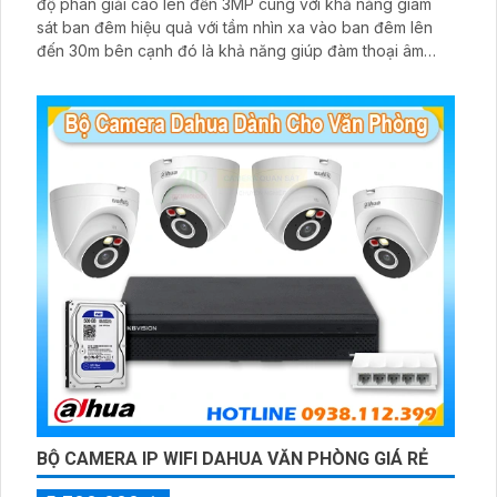
độ phân giải cao lên đến 3MP cùng với khả năng giám
sát ban đêm hiệu quả với tầm nhìn xa vào ban đêm lên
đến 30m bên cạnh đó là khả năng giúp đàm thoại âm
thanh 2 chiều và báo động răng de chủ động khi phát
hiện xâm nhập
BỘ CAMERA IP WIFI DAHUA VĂN PHÒNG GIÁ RẺ