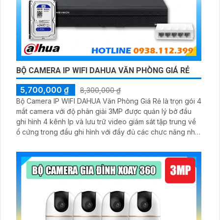
BỘ CAMERA IP WIFI DAHUA VĂN PHÒNG GIÁ RẺ
5,700,000 ₫
8,300,000 ₫
Bộ Camera IP WIFI DAHUA Văn Phòng Giá Rẻ là trọn gói 4
mắt camera với độ phân giải 3MP được quản lý bở đầu
ghi hình 4 kênh Ip và lưu trữ video giám sát tập trung về
ổ cứng trong đầu ghi hình với đầy đủ các chưc năng như
AI Phát hiện chuyển động, đàm thoại âm thanh 2 chiều và
giám sát có màu vào ban đêm