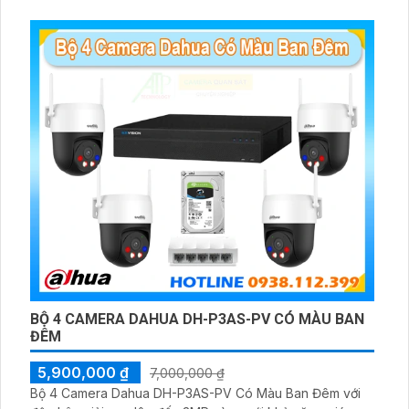
đầu ghi hình IP WiFi
BỘ 4 CAMERA DAHUA DH-P3AS-PV CÓ MÀU BAN
ĐÊM
5,900,000 ₫
7,000,000 ₫
Bộ 4 Camera Dahua DH-P3AS-PV Có Màu Ban Đêm với