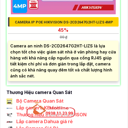
CAMERA IP POE HIKVISION DS-2CD2647G2HT-LIZS 4MP
45%
00 ₫
Camera an ninh DS-2CD2647G2HT-LIZS là lựa
chọn tốt cho việc giám sát nhà ở văn phòng hay cửa
hàng với khả năng cấp nguồn qua cổng RJ45 giúp
tiết kiệm chi phí và đơn giản trong lắp đặt, camera
cũng có khả năng quay đêm tốt và chất lượng hình
ảnh sắc nét.
Thương Hiệu camera Quan Sát
Bộ Camera Quan Sát
Lắp camera KBvision
Thương hiệu Camera HIKVISON
Lắp camera Dahua giá rẻ