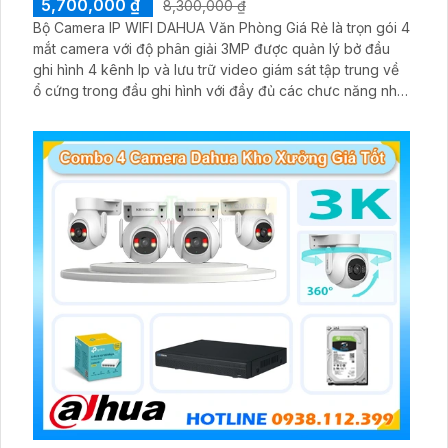
5,700,000 ₫
8,300,000 ₫
Bộ Camera IP WIFI DAHUA Văn Phòng Giá Rẻ là trọn gói 4
mắt camera với độ phân giải 3MP được quản lý bở đầu
ghi hình 4 kênh Ip và lưu trữ video giám sát tập trung về
ổ cứng trong đầu ghi hình với đầy đủ các chưc năng như
AI Phát hiện chuyển động, đàm thoại âm thanh 2 chiều và
giám sát có màu vào ban đêm