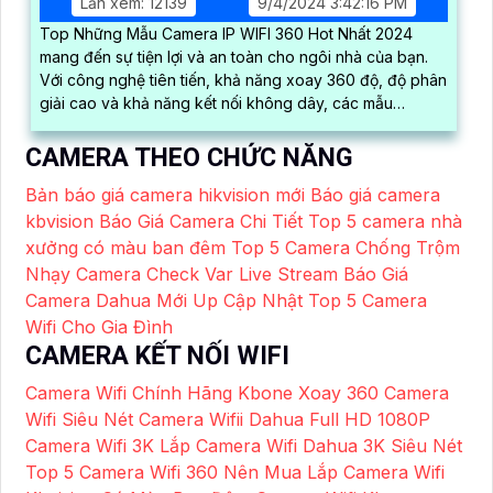
Lần xem: 12139
9/4/2024 3:42:16 PM
Top Những Mẫu Camera IP WIFI 360 Hot Nhất 2024
mang đến sự tiện lợi và an toàn cho ngôi nhà của bạn.
Với công nghệ tiên tiến, khả năng xoay 360 độ, độ phân
giải cao và khả năng kết nối không dây, các mẫu
camera này giúp bạn dễ dàng quan sát mọi góc cạnh,
bảo vệ tài sản và gia đình một cách hiệu quả
CAMERA THEO CHỨC NĂNG
Bản báo giá camera hikvision mới
Báo giá camera
kbvision
Báo Giá Camera Chi Tiết
Top 5 camera nhà
xưởng có màu ban đêm
Top 5 Camera Chống Trộm
Nhạy
Camera Check Var Live Stream
Báo Giá
Camera Dahua Mới Up Cập Nhật
Top 5 Camera
Wifi Cho Gia Đình
CAMERA KẾT NỐI WIFI
Camera Wifi Chính Hãng Kbone Xoay 360
Camera
Wifi Siêu Nét
Camera Wifii Dahua Full HD 1080P
Camera Wifi 3K
Lắp Camera Wifi Dahua 3K Siêu Nét
Top 5 Camera Wifi 360 Nên Mua
Lắp Camera Wifi