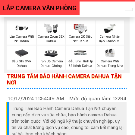
LẮP CAMERA VĂN PHÒNG
Camera Nhận
Lắp Camera Wifi
Camera Zoom 25X
Camera 2K Siêu
Diện Khuôn Mặt
2k Dahua
Dahua
Nét Dahua
Dahua
Đầu Ghi XVR
Trọn Bộ Camera
Camera Wifi
Đầu Ghi Hình Ip
Dahua
Dahua Chống
Dahua Trong Nhà
32 Kênh Dahua
Trộm
TRUNG TÂM BẢO HÀNH CAMERA DAHUA TẬN
NƠI
10/17/2024 11:54:49 AM
Mức độ quan tâm: 13294
Trung Tâm Bảo Hành Camera Dahua Tận Nơi chuyên
cung cấp dịch vụ sửa chữa, bảo hành camera Dahua
trên toàn quốc. Với đội ngũ kỹ thuật chuyên nghiệp, uy
tín và chất lượng dịch vụ cao, chúng tôi cam kết mang lại
sự hài lòng cho khách hàng