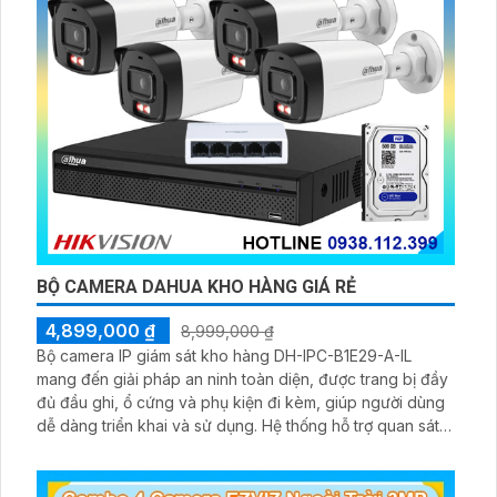
BỘ CAMERA DAHUA KHO HÀNG GIÁ RẺ
4,899,000 ₫
8,999,000 ₫
Bộ camera IP giám sát kho hàng DH-IPC-B1E29-A-IL
mang đến giải pháp an ninh toàn diện, được trang bị đầy
đủ đầu ghi, ổ cứng và phụ kiện đi kèm, giúp người dùng
dễ dàng triển khai và sử dụng. Hệ thống hỗ trợ quan sát
ban đêm rõ nét nhờ công nghệ hồng ngoại kết hợp đèn
LED ánh sáng trắng, cùng khả năng phát hiện chuyển
động thông minh, giúp đảm bảo an toàn tuyệt đối cho