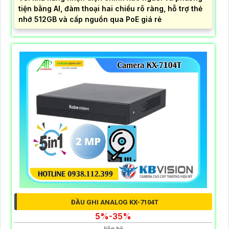
tiện bằng AI, đàm thoại hai chiều rõ ràng, hỗ trợ thẻ
nhớ 512GB và cấp nguồn qua PoE giá rẻ
ĐẦU GHI ANALOG KX-7104T
5%-35%
liên hệ