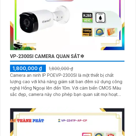
VP-2300SI CAMERA QUAN SÁT✲
1,800,000 ₫
1,800,000 ₫
Camera an ninh IP POEVP-2300SI là một thiết bị chất
lượng cao với khả năng giám sát ban đêm sử dụng công
nghệ Hồng Ngoại lên đến 10m. Với cảm biến CMOS Màu
sắc đẹp, camera này cho phép bạn quan sát mọi hoạt
động trong khoảng cách gần hoặc xa một cách rõ ràng
và sắc nét. Được xử lý với công nghệ IP POE mới nhất,
camera này cung cấp hình ảnh sáng đẹp đến 2.0 MP mà
vẫn tiết kiệm băng thông