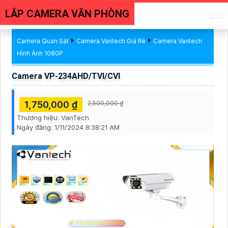
LẮP CAMERA VĂN PHÒNG
Camera Quan Sát
Camera Vantech Giá Rẻ
Camera Vantech
Hình Ảnh 1080P
Camera VP-234AHD/TVI/CVI
1,750,000 ₫
2,500,000 ₫
Thương hiệu:
VanTech
Ngày đăng:
1/11/2024 8:38:21 AM