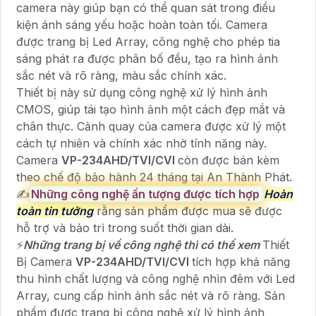
camera này giúp bạn có thể quan sát trong điều
kiện ánh sáng yếu hoặc hoàn toàn tối. Camera
được trang bị Led Array, công nghệ cho phép tia
sáng phát ra được phân bố đều, tạo ra hình ảnh
sắc nét và rõ ràng, màu sắc chính xác.
Thiết bị này sử dụng công nghệ xử lý hình ảnh
CMOS, giúp tái tạo hình ảnh một cách đẹp mắt và
chân thực. Cảnh quay của camera được xử lý một
cách tự nhiên và chính xác nhờ tính năng này.
Camera
VP-234AHD/TVI/CVI
còn được bán kèm
theo chế độ bảo hành 24 tháng tại An Thành Phát.
✍️
Những công nghệ ấn tượng được tích hợp
Hoàn
toàn tin tưởng
rằng sản phẩm được mua sẽ được
hỗ trợ và bảo trì trong suốt thời gian dài.
️⚡
Những trang bị về công nghệ thì có thể xem
Thiết
Bị Camera
VP-234AHD/TVI/CVI
tích hợp khả năng
thu hình chất lượng và công nghệ nhìn đêm với Led
Array, cung cấp hình ảnh sắc nét và rõ ràng. Sản
phẩm được trang bị công nghệ xử lý hình ảnh