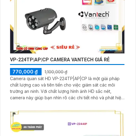
VP-224TP|AP|CP CAMERA VANTECH GIÁ RẺ
770,000 ₫
1,100,000 ₫
Camera quan sát HD VP-224TP|AP|CP là một giải pháp
chất lượng cao và tiên tiến cho việc giám sát các môi
trường an ninh. Với chất lượng hình ảnh HD sắc nét,
camera này giúp bạn nhìn rõ các chi tiết nhỏ và phát hiện
sự chuyển động bất thường. Thiết kế nhỏ gọn, dễ dàng
lắp đặt và điều chỉnh, đảm bảo quan sát toàn diện.
Camera có khả năng xoay ngang và xoay dọc để giám
sát các góc nhìn khác nhau