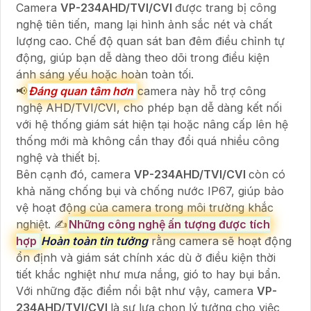
Camera
VP-234AHD/TVI/CVI
được trang bị công
nghệ tiên tiến, mang lại hình ảnh sắc nét và chất
lượng cao. Chế độ quan sát ban đêm điều chỉnh tự
động, giúp bạn dễ dàng theo dõi trong điều kiện
ánh sáng yếu hoặc hoàn toàn tối.
📢
Đáng quan tâm hơn
camera này hỗ trợ công
nghệ AHD/TVI/CVI, cho phép bạn dễ dàng kết nối
với hệ thống giám sát hiện tại hoặc nâng cấp lên hệ
thống mới mà không cần thay đổi quá nhiều công
nghệ và thiết bị.
Bên cạnh đó, camera
VP-234AHD/TVI/CVI
còn có
khả năng chống bụi và chống nước IP67, giúp bảo
vệ hoạt động của camera trong môi trường khắc
nghiệt. ✍️
Những công nghệ ấn tượng được tích
hợp
Hoàn toàn tin tưởng
rằng camera sẽ hoạt động
ổn định và giám sát chính xác dù ở điều kiện thời
tiết khắc nghiệt như mưa nắng, gió to hay bụi bẩn.
Với những đặc điểm nổi bật như vậy, camera
VP-
234AHD/TVI/CVI
là sự lựa chọn lý tưởng cho việc