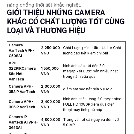
năng chống thời tiết khắc nghiệt.
GIỚI THIỆU NHỮNG CAMERA
KHÁC CÓ CHẤT LƯỢNG TỐT CÙNG
LOẠI VÀ THƯƠNG HIỆU
Camera
2,250,000
Chất Lượng Hình Ultra 4k lite Chất
VanTech VPH-
VNĐ
lượng cao tiết kiệm chi phí
C508AI
VPH-
hình ảnh sắc nét đến 2.0
322PIRCamera
1,550,000
megapixel Được bán nhiều nhất
Sắc Nét
VNĐ
trong năm vừa qua
VanTech
Camera VPH-
2,300,000
giám sát sắc nét đến 5.0 MP
353IP VanTech
VNĐ
hình ảnh chất lượng 2.0 megapixel
Camera VPH-
3,400,000
FULL HD 1080P xem qua điện
305IP VanTech
VNĐ
thoại máy tính phù hợp
Camera IP
4,800,000
Trong và nét cả ngày và đêm với
Vantech AI VPH-
VNĐ
5.0 MP
3653AI