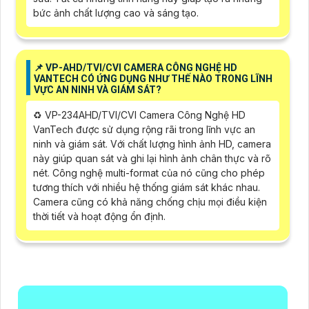
bức ảnh chất lượng cao và sáng tạo.
📌 VP-AHD/TVI/CVI CAMERA CÔNG NGHỆ HD
VANTECH CÓ ỨNG DỤNG NHƯ THẾ NÀO TRONG LĨNH
VỰC AN NINH VÀ GIÁM SÁT?
♻️ VP-234AHD/TVI/CVI Camera Công Nghệ HD
VanTech được sử dụng rộng rãi trong lĩnh vực an
ninh và giám sát. Với chất lượng hình ảnh HD, camera
này giúp quan sát và ghi lại hình ảnh chân thực và rõ
nét. Công nghệ multi-format của nó cũng cho phép
tương thích với nhiều hệ thống giám sát khác nhau.
Camera cũng có khả năng chống chịu mọi điều kiện
thời tiết và hoạt động ổn định.