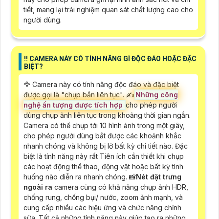
tiết, mang lại trải nghiệm quan sát chất lượng cao cho
người dùng.
‼️ CAMERA NÀY CÓ TÍNH NĂNG GÌ ĐỘC ĐÁO HOẶC ĐẶC
BIỆT?
🦅 Camera này có tính năng độc đáo và đặc biệt
được gọi là "chụp bắn liên tục". ✍️
Những công
nghệ ấn tượng được tích hợp
cho phép người
dùng chụp ảnh liên tục trong khoảng thời gian ngắn.
Camera có thể chụp tới 10 hình ảnh trong một giây,
cho phép người dùng bắt được các khoảnh khắc
nhanh chóng và không bị lỡ bất kỳ chi tiết nào. Đặc
biệt là tính năng này rất Tiên ích cần thiết khi chụp
các hoạt động thể thao, động vật hoặc bất kỳ tình
huống nào diễn ra nhanh chóng. 📸
Nét đặt trưng
ngoài ra
camera cũng có khả năng chụp ảnh HDR,
chống rung, chống bụi/ nước, zoom ảnh mạnh, và
cung cấp nhiều các hiệu ứng và chức năng chỉnh
sửa. Tất cả những tính năng này giúp tạo ra những