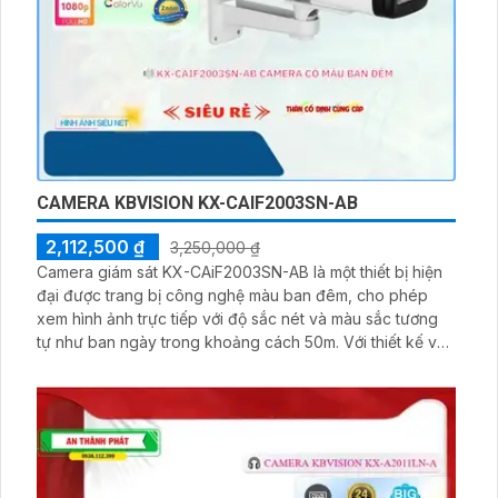
CAMERA KBVISION KX-CAIF2003SN-AB
2,112,500 ₫
3,250,000 ₫
Camera giám sát KX-CAiF2003SN-AB là một thiết bị hiện
đại được trang bị công nghệ màu ban đêm, cho phép
xem hình ảnh trực tiếp với độ sắc nét và màu sắc tương
tự như ban ngày trong khoảng cách 50m. Với thiết kế vỏ
kim loại, camera này là lựa chọn lý tưởng cho các xưởng
sản xuất. Được tích hợp công nghệ IP POE, camera có
khả năng xử lý hình ảnh sáng đẹp