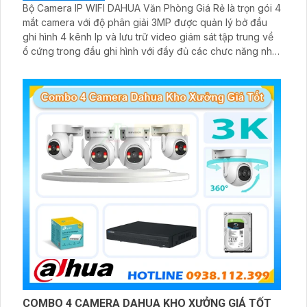
Bộ Camera IP WIFI DAHUA Văn Phòng Giá Rẻ là trọn gói 4
mắt camera với độ phân giải 3MP được quản lý bở đầu
ghi hình 4 kênh Ip và lưu trữ video giám sát tập trung về
ổ cứng trong đầu ghi hình với đầy đủ các chưc năng như
AI Phát hiện chuyển động, đàm thoại âm thanh 2 chiều và
giám sát có màu vào ban đêm
COMBO 4 CAMERA DAHUA KHO XƯỞNG GIÁ TỐT