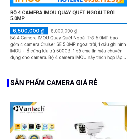
BỘ 4 CAMERA IMOU QUAY QUÉT NGOÀI TRỜI
5.0MP
6,500,000 ₫
8,000,000 ₫
Bộ 4 Camera IMOU Quay Quét Ngoài Trời 5.0MP bao
gồm 4 camera Cruiser SE 5.0MP ngoài trời, 1 đầu ghi hình
IMOU + ổ cứng lưu trữ 500GB, 1 bộ chia tín hiệu chuyên
dụng cho camera. Bộ 4 camera IMOU này thích hợp lắp
đặt cho kho hàng, nhà xưởng, khu phố và khu vực cần
giám sát ngoài trời
SẢN PHẨM CAMERA GIÁ RẺ