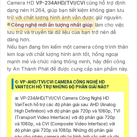
Camera HD
VP-234AHD/TVI/CVI
cũng hỗ trợ định
dạng nén H.264, giúp bạn tiết kiệm không gian lưu
trữ với chất lượng hình ảnh vẫn được giữ nguyên.
®️
Công nghệ mới ấn tượng nhất giúp
làm cho việc
lưu trữ và truyền tải dữ liệu của bạn trở nên dễ
dàng hơn.
Nếu bạn đang tìm kiếm một camera công trình thân
kim loại với chất lượng hình ảnh tốt, hồng ngoại
mạnh mẽ và chức năng thông minh, hãy đến công
ty An Thành Phát để được cung cấp sản phẩm này.
☪ VP-AHD/TVI/CVI CAMERA CÔNG NGHỆ HD
VANTECH HỖ TRỢ NHỮNG ĐỘ PHÂN GIẢI NÀO?
🎀 VP-234AHD/TVI/CVI Camera Công Nghệ HD
VanTech hỗ trợ các độ phân giải sau: AHD (Analog
High Definition) với độ phân giải 720p và 1080p, TVI
(Transport Video Interface) với độ phân giải 720p
và 1080p, và CVI (Composite Video Interface) với
độ phân giải 720p và 1080p. Những độ phân giải
này cho phép camera ghi lại hình ảnh sắc nét và chi