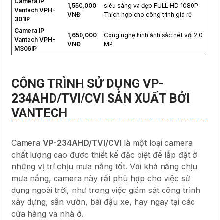
Camera IP
1,550,000
siêu sáng và đẹp FULL HD 1080P
Vantech VPH-
VNĐ
Thích hợp cho công trình giá rẻ
301IP
Camera IP
1,650,000
Công nghệ hình ảnh sắc nét với 2.0
Vantech VPH-
VNĐ
MP
M306IP
CÔNG TRÌNH SỬ DỤNG
VP-
234AHD/TVI/CVI
SẢN XUẤT BỞI
VANTECH
Camera
VP-234AHD/TVI/CVI
là một loại camera
chất lượng cao được thiết kế đặc biệt để lắp đặt ở
những vị trí chịu mưa nắng tốt. Với khả năng chịu
mưa nắng, camera này rất phù hợp cho việc sử
dụng ngoài trời, như trong việc giám sát công trình
xây dựng, sân vườn, bãi đậu xe, hay ngay tại các
cửa hàng và nhà ở.