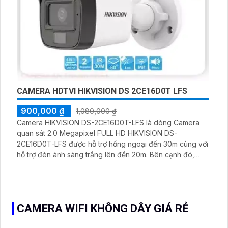
CAMERA HDTVI HIKVISION DS 2CE16D0T LFS
900,000 ₫
1,080,000 ₫
Camera HIKVISION DS-2CE16D0T-LFS là dòng Camera
quan sát 2.0 Megapixel FULL HD HIKVISION DS-
2CE16D0T-LFS được hỗ trợ hồng ngoại đến 30m cùng với
hỗ trợ đèn ánh sáng trắng lên đến 20m. Bên cạnh đó,
camera DS-2CE16D0T-LFS còn hỗ trợ đèn LED ban đêm
có màu có thể giúp cho bạn quan sát được những đối
tượng từ xa kể cả vào ban đêm.
CAMERA WIFI KHÔNG DÂY GIÁ RẺ