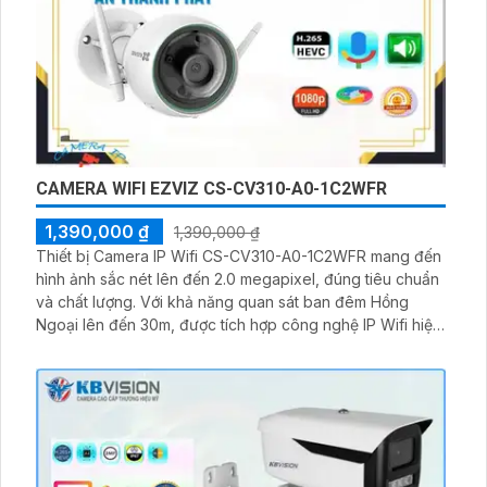
CAMERA WIFI EZVIZ CS-CV310-A0-1C2WFR
1,390,000 ₫
1,390,000 ₫
Thiết bị Camera IP Wifi CS-CV310-A0-1C2WFR mang đến
hình ảnh sắc nét lên đến 2.0 megapixel, đúng tiêu chuẩn
và chất lượng. Với khả năng quan sát ban đêm Hồng
Ngoại lên đến 30m, được tích hợp công nghệ IP Wifi hiện
đại, không làm giảm chất lượng hình ảnh. Camera còn có
công nghệ Hồng Ngoại Smart IR, thân kim loại cho độ
bền cao và khả năng thu âm rõ ràng