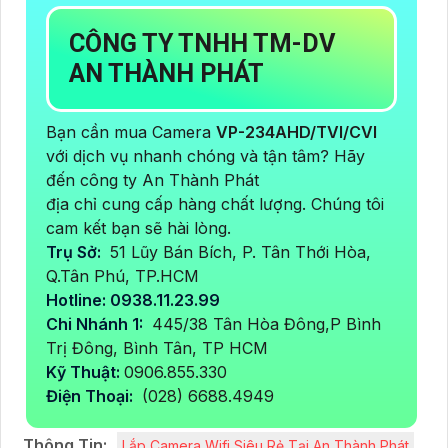
CÔNG TY TNHH TM-DV
AN THÀNH PHÁT
Bạn cần mua Camera
VP-234AHD/TVI/CVI
với dịch vụ nhanh chóng và tận tâm? Hãy
đến công ty An Thành Phát
địa chỉ cung cấp hàng chất lượng. Chúng tôi
cam kết bạn sẽ hài lòng.
Trụ Sở:
51 Lũy Bán Bích, P. Tân Thới Hòa,
Q.Tân Phú, TP.HCM
Hotline: 0938.11.23.99
Chi Nhánh 1:
445/38 Tân Hòa Đông,P Bình
Trị Đông, Bình Tân, TP HCM
Kỹ Thuật:
0906.855.330
Điện Thoại:
(028) 6688.4949
Thông Tin:
Lắp Camera Wifi Siêu Rẻ Tại An Thành Phát