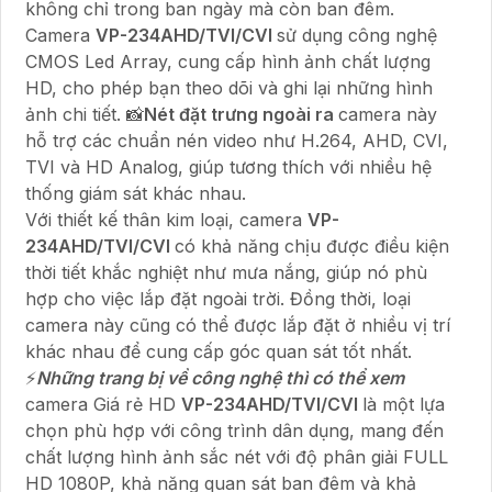
không chỉ trong ban ngày mà còn ban đêm.
Camera
VP-234AHD/TVI/CVI
sử dụng công nghệ
CMOS Led Array, cung cấp hình ảnh chất lượng
HD, cho phép bạn theo dõi và ghi lại những hình
ảnh chi tiết. 📸
Nét đặt trưng ngoài ra
camera này
hỗ trợ các chuẩn nén video như H.264, AHD, CVI,
TVI và HD Analog, giúp tương thích với nhiều hệ
thống giám sát khác nhau.
Với thiết kế thân kim loại, camera
VP-
234AHD/TVI/CVI
có khả năng chịu được điều kiện
thời tiết khắc nghiệt như mưa nắng, giúp nó phù
hợp cho việc lắp đặt ngoài trời. Đồng thời, loại
camera này cũng có thể được lắp đặt ở nhiều vị trí
khác nhau để cung cấp góc quan sát tốt nhất.
️⚡
Những trang bị về công nghệ thì có thể xem
camera Giá rẻ HD
VP-234AHD/TVI/CVI
là một lựa
chọn phù hợp với công trình dân dụng, mang đến
chất lượng hình ảnh sắc nét với độ phân giải FULL
HD 1080P, khả năng quan sát ban đêm và khả