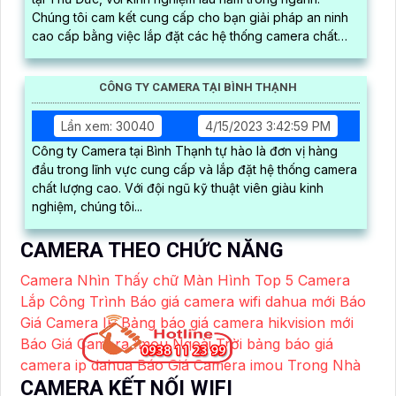
Chúng tôi cam kết cung cấp cho bạn giải pháp an ninh
cao cấp bằng việc lắp đặt các hệ thống camera chất
lượng và tiên tiến nhất
CÔNG TY CAMERA TẠI BÌNH THẠNH
Lần xem: 30040
4/15/2023 3:42:59 PM
Công ty Camera tại Bình Thạnh tự hào là đơn vị hàng
đầu trong lĩnh vực cung cấp và lắp đặt hệ thống camera
chất lượng cao. Với đội ngũ kỹ thuật viên giàu kinh
nghiệm, chúng tôi...
CAMERA THEO CHỨC NĂNG
Camera Nhìn Thấy chữ Màn Hình
Top 5 Camera
Lắp Công Trình
Báo giá camera wifi dahua mới
Báo
Giá Camera IP
Bảng báo giá camera hikvision mới
Báo Giá Camera Imou Ngoài Trời
bảng báo giá
camera ip dahua
Báo Giá Camera imou Trong Nhà
CAMERA KẾT NỐI WIFI