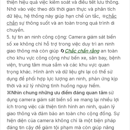
thiện hiệu quả việc kiểm soát và điều tiết lưu thông.
Nhờ vào việc theo dõi thời gian thực và phân tích
dữ liệu, hệ thống này giúp hạn chế ùn tắc, ☣️
chắc
chắn
sự thông suốt và an toàn trong quá trình di
chuyển.
5. tự tin an ninh công cộng: Camera giám sát biển
số xe không chỉ hỗ trợ trong việc duy trì an ninh
giao thông mà còn giúp 🔄
Chắc chắn rằng
an toàn
cho khu vực công cộng như bến xe, sân bay, bệnh
viện, trung tâm mua sắm và các khu vực quan
trọng khác. Hình ảnh và dữ liệu ghi lại có thể sử
dụng để phối hợp lực lượng an ninh, phản ứng kịp
thời và xử lý những tình huống nguy hiểm.
⌘
Nhìn chung những ưu điểm đáng quan tâm
sử
dụng camera giám sát biển số xe mang lại nhiều lợi
ích trong việc cải thiện tình hình an ninh, quản lý
giao thông và đảm bảo an toàn cho cộng đồng. Sự
hiện diện của camera không chỉ là một biện pháp
đáng tin cậy để giảm tội phạm mà còn giúp nâng