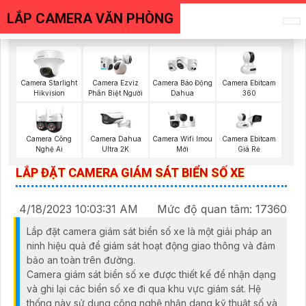
LẮP CAMERA VĂN PHÒNG
Camera Ebitcam
Camera Starlight
Camera Ezviz
Camera Báo Động
360
Hikvision
Phân Biệt Người
Dahua
Camera Wifi Imou
Camera Ebitcam
Camera Công
Camera Dahua
Mới
Giá Rẻ
Nghệ Ai
Ultra 2K
LẮP ĐẶT CAMERA GIÁM SÁT BIỂN SỐ XE
4/18/2023 10:03:31 AM
Mức độ quan tâm: 17360
Lắp đặt camera giám sát biển số xe là một giải pháp an
ninh hiệu quả để giám sát hoạt động giao thông và đảm
bảo an toàn trên đường.
Camera giám sát biển số xe được thiết kế để nhận dạng
và ghi lại các biển số xe đi qua khu vực giám sát. Hệ
thống này sử dụng công nghệ nhận dạng kỹ thuật số và