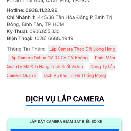
P. Tân Thới Hòa, Q.Tân Phú, TP.HCM
Hotline: 0938.11.23.99
Chi Nhánh 1:
445/38 Tân Hòa Đông,P Bình Trị
Đông, Bình Tân, TP HCM
Kỹ Thuật:
0906.855.330
Điện Thoại:
(028) 6688.4949
Thông Tin Thêm:
Lắp Camera Theo Dõi Đóng Hàng
Lắp Camera Dahua Giá Rẻ Có Tốt Không
Phần Mềm
Quản Lý Mã Đơn Hàng Trích Xuất Video
Công Ty Lắp
Camera Quận 3
Dịch Vụ Bảo Trì Hệ Thống Mạng
DỊCH VỤ LẮP CAMERA
LẮP ĐẶT CAMERA GIÁM SÁT BIỂN SỐ XE