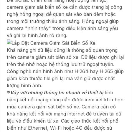
Để ☣️
chắc chắn
khả năng hoạt động liên tục,
camera giám sát biển số xe cần được trang bị công
nghệ hồng ngoại để quan sát vào ban đêm hoặc
trong môi trường thiếu ánh sáng. Hồng ngoại giúp
camera "nhìn thấy" trong điều kiện ánh sáng yếu
và ghi lại hình ảnh rõ ràng.
Khả năng ghi dữ liệu cũng là thông số quan trọng
trên camera giám sát biển số xe. Dữ liệu được ghi lại
trên thẻ nhớ hoặc hệ thống lưu trữ ngoại tuyến.
Công nghệ nén hình ảnh như H.264 hay H.265 giúp
giảm kích thước file ghi lại mà vẫn giữ được chất
lượng hình ảnh.
®️
Vây với những thông tin nhanh về thiết bị
tính
năng kết nối mạng cũng cần được xem xét khi chọn
mua camera giám sát biển số xe. Camera cần có
khả năng kết nối với mạng internet để truyền tải dữ
liệu và điều khiển từ xa. Các giao thức kết nối phổ
biến như Ethernet, Wi-Fi hoặc 4G đều được sử