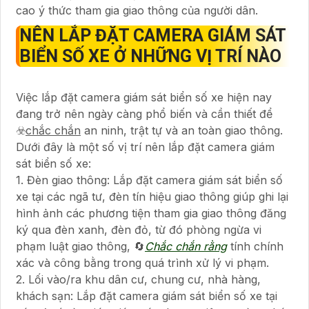
cao ý thức tham gia giao thông của người dân.
NÊN LẮP ĐẶT CAMERA GIÁM SÁT
BIỂN SỐ XE Ở NHỮNG VỊ TRÍ NÀO
Việc lắp đặt camera giám sát biển số xe hiện nay
đang trở nên ngày càng phổ biến và cần thiết để
☣️
chắc chắn
an ninh, trật tự và an toàn giao thông.
Dưới đây là một số vị trí nên lắp đặt camera giám
sát biển số xe:
1. Đèn giao thông: Lắp đặt camera giám sát biển số
xe tại các ngã tư, đèn tín hiệu giao thông giúp ghi lại
hình ảnh các phương tiện tham gia giao thông đăng
ký qua đèn xanh, đèn đỏ, từ đó phòng ngừa vi
phạm luật giao thông, 🔄
Chắc chắn rằng
tính chính
xác và công bằng trong quá trình xử lý vi phạm.
2. Lối vào/ra khu dân cư, chung cư, nhà hàng,
khách sạn: Lắp đặt camera giám sát biển số xe tại