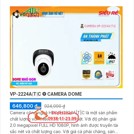
thông qua công nghệ hồng ngoại 30m
VP-2224A|T|C ❂ CAMERA DOME
646,800 ₫
924,000 ₫
Camera công nghệ HD VP-2224A|T|C là một sản phẩm
chất lượng với nhiều tính năng ưu việt. Với độ phân giải
2.0 megapixel FULL HD 1080P, hình ảnh được truyền tải
sắc nét và chất lượng cao. Với giá cả phải chăng, sản