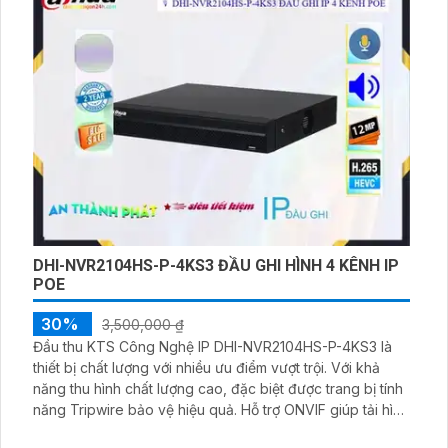
điều khiển tới 4 camera giám sát, cho phép bạn giám sát
các hoạt động trong khu vực được bảo vệ
DHI-NVR2104HS-P-4KS3 ĐẦU GHI HÌNH 4 KÊNH IP
POE
30%
3,500,000 ₫
Đầu thu KTS Công Nghệ IP DHI-NVR2104HS-P-4KS3 là
thiết bị chất lượng với nhiều ưu điểm vượt trội. Với khả
năng thu hình chất lượng cao, đặc biệt được trang bị tính
năng Tripwire bảo vệ hiệu quả. Hỗ trợ ONVIF giúp tải hình
ảnh nhanh hơn các định dạng khác như H.265+/H