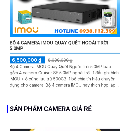
BỘ 4 CAMERA IMOU QUAY QUÉT NGOÀI TRỜI
5.0MP
6,500,000 ₫
8,000,000 ₫
Bộ 4 Camera IMOU Quay Quét Ngoài Trời 5.0MP bao
gồm 4 camera Cruiser SE 5.0MP ngoài trời, 1 đầu ghi hình
IMOU + ổ cứng lưu trữ 500GB, 1 bộ chia tín hiệu chuyên
dụng cho camera. Bộ 4 camera IMOU này thích hợp lắp
đặt cho kho hàng, nhà xưởng, khu phố và khu vực cần
giám sát ngoài trời
SẢN PHẨM CAMERA GIÁ RẺ