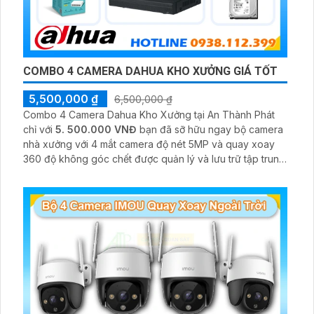
COMBO 4 CAMERA DAHUA KHO XƯỞNG GIÁ TỐT
5,500,000 ₫
6,500,000 ₫
Combo 4 Camera Dahua Kho Xưởng tại An Thành Phát
chỉ với
5. 500.000 VNĐ
bạn đã sỡ hữu ngay bộ camera
nhà xưởng với 4 mắt camera độ nét 5MP và quay xoay
360 độ không góc chết được quản lý và lưu trữ tập trung
về đầu ghi hình ổ cứng hỗ trợ xem qua tivi