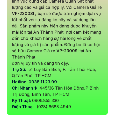
lĩnh vực cung cấp Camera Quan Sát chất
lượng cao và giá cả hợp lý. Với Camera Giá re
VP-2300SI
, bạn sẽ được trải nghiệm dịch vụ
tốt nhất với sự đáng tin cây và sử dụng lâu
dài. Sản phẩm này hiện đang được khuyến
mãi lớn tại An Thành Phát, nơi cam kết mang
đến cho khách hàng sự hài lòng về chất
lượng và giá trị sản phẩm. Đừng bỏ lỡ cơ hội
sở hữu Camera Giá re
VP-2300SI
tại An
Thành Phát
đơn vị uy tín và đáng tin cậy.
Trụ Sở:
51 Lũy Bán Bích, P. Tân Thới Hòa,
Q.Tân Phú, TP.HCM
Hotline: 0938.11.23.99
Chi Nhánh 1:
445/38 Tân Hòa Đông,P Bình
Trị Đông, Bình Tân, TP HCM
Kỹ Thuật:
0906.855.330
Điện Thoại:
(028) 6688.4949