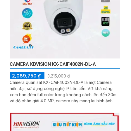
CAMERA KBVISION KX-CAIF4002N-DL-A
2,089,750 ₫
3,215,000 ₫
Camera quan sát KX-CAiF4002N-DL-A là một Camera
hiện đại, sử dụng công nghệ IP tiên tiến. Với khả năng
xem ban đêm full color trong khoảng cách lên đến 30m
và độ phân giải 4.0 MP, camera này mang lại hình ảnh
sắc nét và rõ ràng. Người dùng có thể dễ dàng quan sát
và giám sát mọi hoạt động trong ngày và đêm một cách
hiệu quả