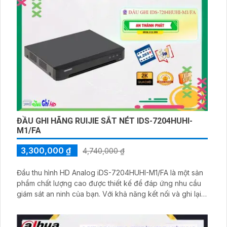
ĐẦU GHI HÃNG RUIJIE SẮT NÉT IDS-7204HUHI-
M1/FA
3,300,000 ₫
4,740,000 ₫
Đầu thu hình HD Analog iDS-7204HUHI-M1/FA là một sản
phẩm chất lượng cao được thiết kế để đáp ứng nhu cầu
giám sát an ninh của bạn. Với khả năng kết nối và ghi lại
hình ảnh chất lượng HD, đầu thu này cung cấp hình ảnh
sắc nét và rõ ràng.
Đầu thu iDS-7204HUHI-M1/FA có khả năng quản lý và