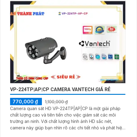
camera này cung cấp hình ảnh sáng đẹp đến 2.0 MP mà
vẫn tiết kiệm băng thông
VP-224TP|AP|CP CAMERA VANTECH GIÁ RẺ
770,000 ₫
1,100,000 ₫
Camera quan sát HD VP-224TP|AP|CP là một giải pháp
chất lượng cao và tiên tiến cho việc giám sát các môi
trường an ninh. Với chất lượng hình ảnh HD sắc nét,
camera này giúp bạn nhìn rõ các chi tiết nhỏ và phát hiện
sự chuyển động bất thường. Thiết kế nhỏ gọn, dễ dàng