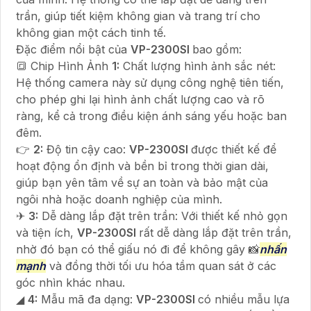
trần, giúp tiết kiệm không gian và trang trí cho
không gian một cách tinh tế.
Đặc điểm nổi bật của
VP-2300SI
bao gồm:
🔳 Chip Hình Ảnh
1:
Chất lượng hình ảnh sắc nét:
Hệ thống camera này sử dụng công nghệ tiên tiến,
cho phép ghi lại hình ảnh chất lượng cao và rõ
ràng, kể cả trong điều kiện ánh sáng yếu hoặc ban
đêm.
👉
2:
Độ tin cậy cao:
VP-2300SI
được thiết kế để
hoạt động ổn định và bền bỉ trong thời gian dài,
giúp bạn yên tâm về sự an toàn và bảo mật của
ngôi nhà hoặc doanh nghiệp của mình.
✈
3:
Dễ dàng lắp đặt trên trần: Với thiết kế nhỏ gọn
và tiện ích,
VP-2300SI
rất dễ dàng lắp đặt trên trần,
nhờ đó bạn có thể giấu nó đi để không gây 📸
nhấn
mạnh
và đồng thời tối ưu hóa tầm quan sát ở các
góc nhìn khác nhau.
◢
4:
Mẫu mã đa dạng:
VP-2300SI
có nhiều mẫu lựa