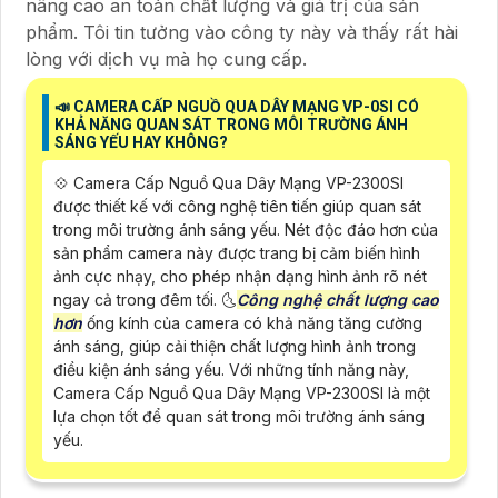
nâng cao an toàn chất lượng và giá trị của sản
phẩm. Tôi tin tưởng vào công ty này và thấy rất hài
lòng với dịch vụ mà họ cung cấp.
📣 CAMERA CẤP NGUỒ QUA DÂY MẠNG VP-0SI CÓ
KHẢ NĂNG QUAN SÁT TRONG MÔI TRƯỜNG ÁNH
SÁNG YẾU HAY KHÔNG?
💠 Camera Cấp Nguồ Qua Dây Mạng VP-2300SI
được thiết kế với công nghệ tiên tiến giúp quan sát
trong môi trường ánh sáng yếu. Nét độc đáo hơn của
sản phẩm camera này được trang bị cảm biến hình
ảnh cực nhạy, cho phép nhận dạng hình ảnh rõ nét
ngay cả trong đêm tối. 🌜
Công nghệ chất lượng cao
hơn
ống kính của camera có khả năng tăng cường
ánh sáng, giúp cải thiện chất lượng hình ảnh trong
điều kiện ánh sáng yếu. Với những tính năng này,
Camera Cấp Nguồ Qua Dây Mạng VP-2300SI là một
lựa chọn tốt để quan sát trong môi trường ánh sáng
yếu.