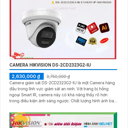
CAMERA HIKVISION DS-2CD2323G2-IU
2,630,000 ₫
3,750,000 ₫
Camera giám sát DS-2CD2323G2-IU là một Camera hàng
đầu trong lĩnh vực giám sát an ninh. Với trang bị hồng
ngoại Smart IR, camera này có khả năng thấy rõ hơn
trong điều kiện ánh sáng ngược. Chất lượng hình ảnh ban
đêm vượt trội với khả năng hồng ngoại 30m. Với kiểu
dáng chắc chắn và được làm từ kim loại, Camera mang lại
hình ảnh sắc nét với công nghệ IP hiện đại