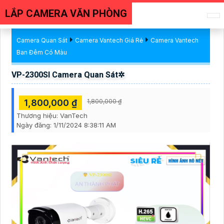
LẮP CAMERA VĂN PHÒNG
Camera Quan Sát
Camera Vantech Giá Rẻ
Camera Vantech
Ban Đêm Có Màu
VP-2300SI Camera Quan Sát✲
1,800,000 ₫
1,800,000 ₫
Thương hiệu:
VanTech
Ngày đăng:
1/11/2024 8:38:11 AM