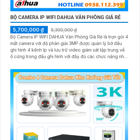
BỘ CAMERA IP WIFI DAHUA VĂN PHÒNG GIÁ RẺ
5,700,000 ₫
8,300,000 ₫
Bộ Camera IP WIFI DAHUA Văn Phòng Giá Rẻ là trọn gói 4
mắt camera với độ phân giải 3MP được quản lý bở đầu
ghi hình 4 kênh Ip và lưu trữ video giám sát tập trung về
ổ cứng trong đầu ghi hình với đầy đủ các chưc năng như
AI Phát hiện chuyển động, đàm thoại âm thanh 2 chiều và
giám sát có màu vào ban đêm