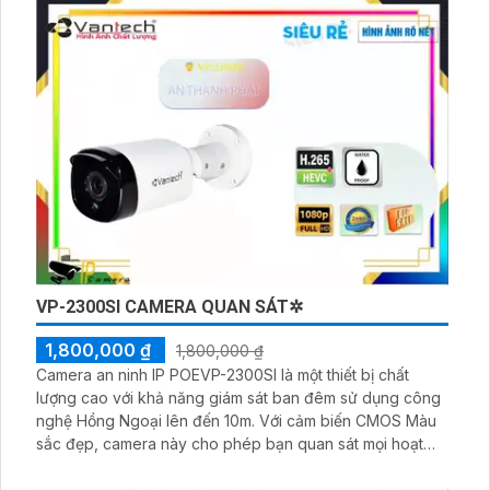
VP-2300SI CAMERA QUAN SÁT✲
1,800,000 ₫
1,800,000 ₫
Camera an ninh IP POEVP-2300SI là một thiết bị chất
lượng cao với khả năng giám sát ban đêm sử dụng công
nghệ Hồng Ngoại lên đến 10m. Với cảm biến CMOS Màu
sắc đẹp, camera này cho phép bạn quan sát mọi hoạt
động trong khoảng cách gần hoặc xa một cách rõ ràng
và sắc nét. Được xử lý với công nghệ IP POE mới nhất,