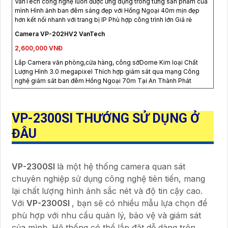
VanTech công nghệ luôn được ứng dụng trong từng sản phẩm của
mình Hình ảnh ban đêm sáng đẹp với Hồng Ngoại 40m mịn đẹp
hơn kết nối nhanh với trang bị IP Phù hợp công trình lớn Giá rẻ
Camera VP-202HV2 VanTech
2,600,000 VNĐ
Lắp Camera văn phòng,cửa hàng, công sởDome Kim loại Chất
Lượng Hình 3.0 megapixel Thích hợp giám sát qua mạng Công
nghệ giám sát ban đêm Hồng Ngoại 70m Tại An Thành Phát
VP-2300SI
THƯỚNG SỬ DỤNG Ở
ĐÂU
VP-2300SI
là một hệ thống camera quan sát
chuyên nghiệp sử dụng công nghệ tiên tiến, mang
lại chất lượng hình ảnh sắc nét và độ tin cậy cao.
Với
VP-2300SI
, bạn sẽ có nhiều mẫu lựa chọn để
phù hợp với nhu cầu quản lý, bảo vệ và giám sát
của mình. Hệ thống có thể lắp đặt dễ dàng trên