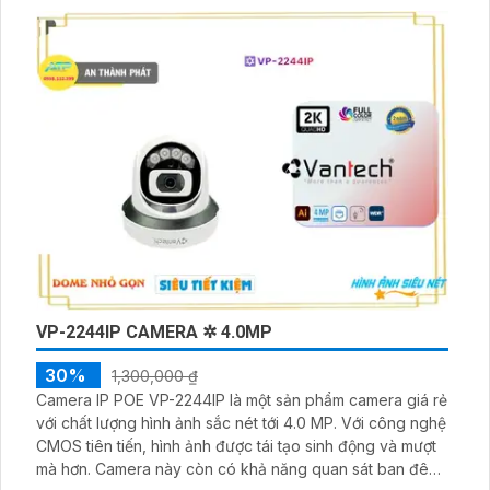
lắp đặt và điều chỉnh, đảm bảo quan sát toàn diện.
Camera có khả năng xoay ngang và xoay dọc để giám
sát các góc nhìn khác nhau
VP-2244IP CAMERA ✲ 4.0MP
30%
1,300,000 ₫
Camera IP POE VP-2244IP là một sản phẩm camera giá rẻ
với chất lượng hình ảnh sắc nét tới 4.0 MP. Với công nghệ
CMOS tiên tiến, hình ảnh được tái tạo sinh động và mượt
mà hơn. Camera này còn có khả năng quan sát ban đêm