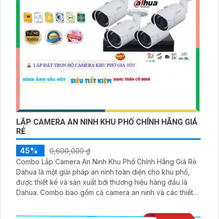
LẮP CAMERA AN NINH KHU PHỐ CHÍNH HÃNG GIÁ
RẺ
45%
9,600,000 ₫
Combo Lắp Camera An Ninh Khu Phố Chính Hãng Giá Rẻ
Dahua là một giải pháp an ninh toàn diện cho khu phố,
được thiết kế và sản xuất bởi thương hiệu hàng đầu là
Dahua. Combo bao gồm cả camera an ninh và các thiết
bị điều khiển như micro và loa. Với chức năng vượt trội
của mình, combo này có khả năng thu âm và phát lại âm