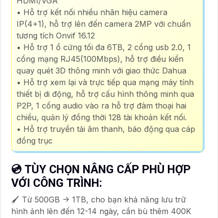
HDMI/VGA
• Hỗ trợ kết nối nhiều nhãn hiệu camera
IP(4+1), hỗ trợ lên đến camera 2MP với chuẩn
tương tích Onvif 16.12
• Hỗ trợ 1 ổ cứng tối đa 6TB, 2 cổng usb 2.0, 1
cổng mạng RJ45(100Mbps), hỗ trợ điều kiển
quay quét 3D thông minh với giao thức Dahua
• Hỗ trợ xem lại và trực tiếp qua mạng máy tính
thiết bị di động, hỗ trợ cấu hình thông minh qua
P2P, 1 cổng audio vào ra hỗ trợ đàm thoại hai
chiều, quản lý đồng thời 128 tài khoản kết nối.
• Hỗ trợ truyền tải âm thanh, báo động qua cáp
đồng trục
💿 TÙY CHỌN NÂNG CẤP PHÙ HỢP
VỚI CÔNG TRÌNH:
🖌 Từ 500GB -> 1TB, cho bạn khả năng lưu trữ
hình ảnh lên đến 12-14 ngày, cần bù thêm 400K