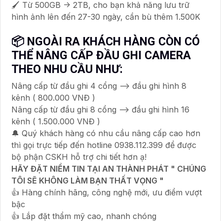
🖌 Từ 500GB -> 2TB, cho bạn khả năng lưu trữ
hình ảnh lên đến 27-30 ngày, cần bù thêm 1.500K
📦 NGOÀI RA KHÁCH HÀNG CÒN CÓ
THỂ NÂNG CẤP ĐẦU GHI CAMERA
THEO NHU CẦU NHƯ:
Nâng cấp từ đầu ghi 4 cổng --> đầu ghi hình 8
kênh ( 800.000 VNĐ )
Nâng cấp từ đầu ghi 8 cổng --> đầu ghi hình 16
kênh ( 1.500.000 VNĐ )
🔔 Quý khách hàng có nhu cầu nâng cấp cao hơn
thì gọi trực tiếp đến hotline 0938.112.399 để được
bộ phận CSKH hỗ trợ chi tiết hơn ạ!
HÃY ĐẶT NIỀM TIN TẠI AN THÀNH PHÁT " CHÚNG
TÔI SẼ KHÔNG LÀM BẠN THẤT VỌNG "
👍 Hàng chính hãng, công nghệ mới, ưu điểm vượt
bậc
👍 Lắp đặt thẩm mỹ cao, nhanh chóng