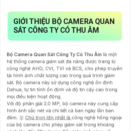
GIỚI THIỆU
BỘ CAMERA QUAN
SÁT CÔNG TY CÓ THU ÂM
Bộ Camera Quan Sát Công Ty Có Thu Âm
là một
hệ thống camera giám sát đa năng được trang bị
công nghệ AHD, CVI, TVI và BCS, cho phép truyền
tải hình ảnh chất lượng cao trong quá trình giám
sát. Bộ camera này sử dụng công nghệ ổn định
Dahua, tự tin tính ổn định và độ tin cậy cao trong
mọi điều kiện hoạt động.
Với độ phân giải 2.0 MP, bộ camera này cung cấp
hình ảnh sắc nét và chi tiết cả ban ngày lẫn ban
đêm. 🥇️
Chú trọn lớn nhất là
công nghệ hồng ngoại
của bộ camera cho phép giám sát trong khoảng