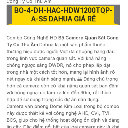
Công Ty Có Thu Âm
BO-4-
DH-HAC-HDW1200TQP-
A-S5
DAHUA GIÁ RẺ
Combo Công Nghệ HD
Bộ Camera Quan Sát Công
Ty Có Thu Âm
Dahua là một sản phẩm thuộc
thương hiệu được người Việt ưa chuộng hàng đầu
trong lĩnh vực camera quan sát. Với khả năng
chống ngược sáng DWDR, nó cho phép lắp đặt
trong nhà một cách tốt hơn, mang lại hình ảnh rõ
nét ngay cả khi ánh sáng mạnh. 🌅
Đáng chú trọng
hơn cả
camera còn có khả năng quan sát ban đêm
với hồng ngoại có tầm xa lên đến 30m, rất thích
hợp để sử dụng trong các dự án dân dụng.
Camera văn phòng Dome Kim Loại trong bộ combo
này được thiết kế với công nghệ AHD, CVI, TVI,
BCS, giúp cho hệ thống hoạt động ổn định và đáng
tin cậy. Đặc điểm nổi bật của loại camera này là khả