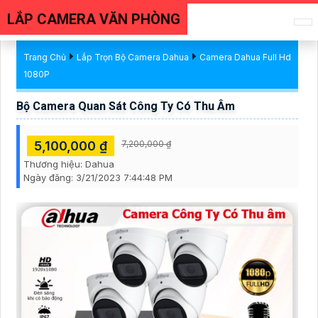
LẮP CAMERA VĂN PHÒNG
Trang Chủ
Lắp Trọn Bộ Camera Dahua
Camera Dahua Full Hd
1080P
Bộ Camera Quan Sát Công Ty Có Thu Âm
5,100,000 ₫
7,200,000 ₫
Thương hiệu:
Dahua
Ngày đăng:
3/21/2023 7:44:48 PM