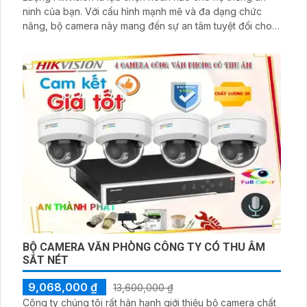
ninh của bạn. Với cấu hình mạnh mẽ và đa dạng chức
năng, bộ camera này mang đến sự an tâm tuyệt đối cho
việc giám sát. Hikvision, thương hiệu hàng đầu về camera
giám sát, không chỉ đảm bảo hình ảnh rõ nét mà còn
trang bị chức năng thu âm cao cấp, giúp ghi lại mọi thông
tin cần thiết
BỘ CAMERA VĂN PHÒNG CÔNG TY CÓ THU ÂM
SẮT NÉT
9,068,000 ₫
13,600,000 ₫
Công ty chúng tôi rất hân hạnh giới thiệu bộ camera chất