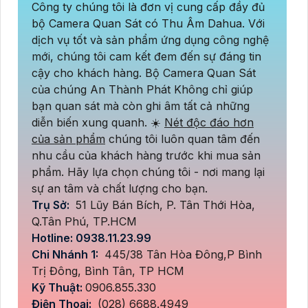
Công ty chúng tôi là đơn vị cung cấp đầy đủ
bộ Camera Quan Sát có Thu Âm Dahua. Với
dịch vụ tốt và sản phẩm ứng dụng công nghệ
mới, chúng tôi cam kết đem đến sự đáng tin
cậy cho khách hàng. Bộ Camera Quan Sát
của chúng An Thành Phát Không chỉ giúp
bạn quan sát mà còn ghi âm tất cả những
diễn biến xung quanh. ☀️
Nét độc đáo hơn
của sản phẩm
chúng tôi luôn quan tâm đến
nhu cầu của khách hàng trước khi mua sản
phẩm. Hãy lựa chọn chúng tôi - nơi mang lại
sự an tâm và chất lượng cho bạn.
Trụ Sở:
51 Lũy Bán Bích, P. Tân Thới Hòa,
Q.Tân Phú, TP.HCM
Hotline: 0938.11.23.99
Chi Nhánh 1:
445/38 Tân Hòa Đông,P Bình
Trị Đông, Bình Tân, TP HCM
Kỹ Thuật:
0906.855.330
Điện Thoại:
(028) 6688.4949