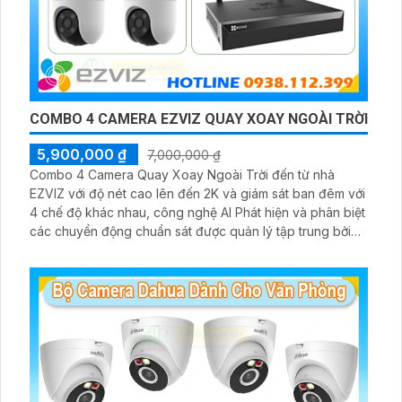
COMBO 4 CAMERA EZVIZ QUAY XOAY NGOÀI TRỜI
5,900,000 ₫
7,000,000 ₫
Combo 4 Camera Quay Xoay Ngoài Trời đến từ nhà
EZVIZ với độ nét cao lên đến 2K và giám sát ban đêm với
4 chế độ khác nhau, công nghệ AI Phát hiện và phân biệt
các chuyển động chuẩn sát được quản lý tập trung bởi
đầu ghi hình IP WiFi