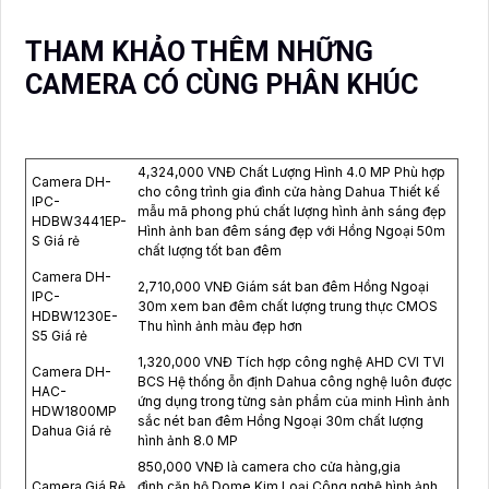
THAM KHẢO THÊM NHỮNG
CAMERA CÓ CÙNG PHÂN KHÚC
4,324,000 VNĐ Chất Lượng Hình 4.0 MP Phù hợp
Camera DH-
cho công trình gia đình cửa hàng Dahua Thiết kế
IPC-
mẫu mã phong phú chất lượng hình ảnh sáng đẹp
HDBW3441EP-
Hình ảnh ban đêm sáng đẹp với Hồng Ngoại 50m
S Giá rẻ
chất lượng tốt ban đêm
Camera DH-
2,710,000 VNĐ Giám sát ban đêm Hồng Ngoại
IPC-
30m xem ban đêm chất lượng trung thực CMOS
HDBW1230E-
Thu hình ảnh màu đẹp hơn
S5 Giá rẻ
1,320,000 VNĐ Tích hợp công nghệ AHD CVI TVI
Camera DH-
BCS Hệ thống ỗn định Dahua công nghệ luôn được
HAC-
ứng dụng trong từng sản phẩm của minh Hình ảnh
HDW1800MP
sắc nét ban đêm Hồng Ngoại 30m chất lượng
Dahua Giá rẻ
hình ảnh 8.0 MP
850,000 VNĐ là camera cho cửa hàng,gia
Camera Giá Rẻ
đình,căn hộ Dome Kim Loại Công nghệ hình ảnh