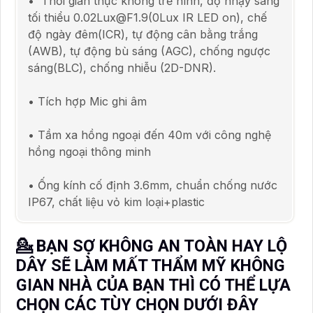
• Thời gian thực không trễ hình, độ nhạy sáng
tối thiểu 0.02Lux@F1.9(0Lux IR LED on), chế
độ ngày đêm(ICR), tự động cân bằng trắng
(AWB), tự động bù sáng (AGC), chống ngược
sáng(BLC), chống nhiễu (2D-DNR).
• Tích hợp Mic ghi âm
• Tầm xa hồng ngoại đến 40m với công nghệ
hồng ngoại thông minh
• Ống kính cố định 3.6mm, chuẩn chống nước
IP67, chất liệu vỏ kim loại+plastic
💁 BẠN SỢ KHÔNG AN TOÀN HAY LỘ
DÂY SẼ LÀM MẤT THẨM MỸ KHÔNG
GIAN NHÀ CỦA BẠN THÌ CÓ THỂ LỰA
CHỌN CÁC TÙY CHỌN DƯỚI ĐÂY