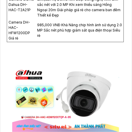
Dahua DH-
sắc nét với 2.0 MP Khi xem thiếu sáng Hồng
HAC-T2A21P
Ngoại 20m Giải pháp giá rẻ cho camera ban đêm
Thiết kế Đẹp
Camera DH-
985,000 VNĐ Khả Năng chip hình ảnh sử dụng 2.0
HAC-
MP Sắc nét phù hợp giám sát qua điện thoại Siêu
HFW1200DP
rẻ
Giá rẻ