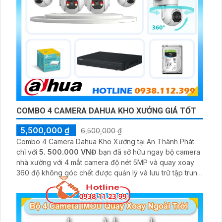
COMBO 4 CAMERA DAHUA KHO XƯỞNG GIÁ TỐT
5,500,000 ₫
6,500,000 ₫
Combo 4 Camera Dahua Kho Xưởng tại An Thành Phát
chỉ với
5. 500.000 VNĐ
bạn đã sỡ hữu ngay bộ camera
nhà xưởng với 4 mắt camera độ nét 5MP và quay xoay
360 độ không góc chết được quản lý và lưu trữ tập trung
về đầu ghi hình ổ cứng hỗ trợ xem qua tivi