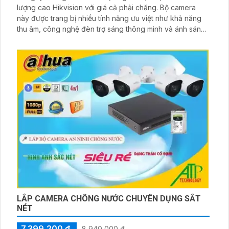
lượng cao Hikvision với giá cả phải chăng. Bộ camera
này được trang bị nhiều tính năng ưu việt như khả năng
thu âm, công nghệ đèn trợ sáng thông minh và ánh sáng
kép. Camera Hikvision được thiết kế với công nghệ tiên
tiến giúp cung cấp hình ảnh sắc nét và rõ ràng
LẮP CAMERA CHÔNG NƯỚC CHUYÊN DỤNG SẮT
NÉT
7,399,200 ₫
8,940,000 ₫