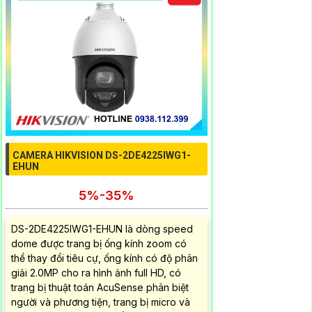
CAMERA HIKVISION DS-2DE4225IWG1-
EHUN
5%-35%
DS-2DE4225IWG1-EHUN là dòng speed
dome được trang bị ống kính zoom có
thể thay đổi tiêu cự, ống kính có độ phân
giải 2.0MP cho ra hình ảnh full HD, có
trang bị thuật toán AcuSense phân biệt
người và phương tiện, trang bị micro và