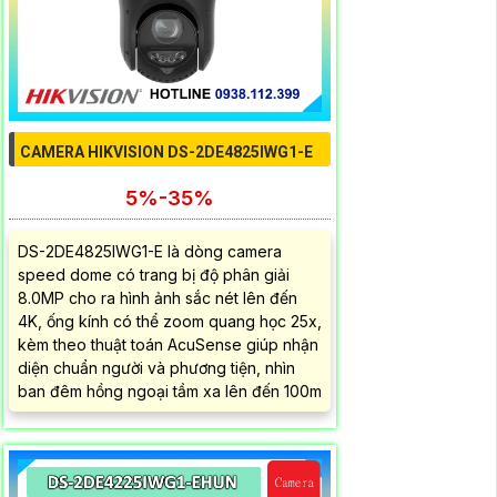
CAMERA HIKVISION DS-2DE4825IWG1-E
5%-35%
DS-2DE4825IWG1-E là dòng camera
speed dome có trang bị độ phân giải
8.0MP cho ra hình ảnh sắc nét lên đến
4K, ống kính có thể zoom quang học 25x,
kèm theo thuật toán AcuSense giúp nhận
diện chuẩn người và phương tiện, nhìn
ban đêm hồng ngoại tầm xa lên đến 100m