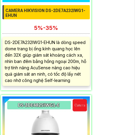
CAMERA HIKVISION DS-2DE7A232IWG1-
EHUN
5%-35%
DS-2DE7A232IWG1-EHUN là dòng speed
dome trang bị ống kính quang học lên
đến 32X giúp giám sát khoảng cách xa,
nhìn ban đêm bằng hồng ngoại 200m, hỗ
trợ tính năng AcuSense nâng cao hiệu
quả giám sát an ninh, có tốc độ lấy nét
cao nhờ công nghệ Self-learning