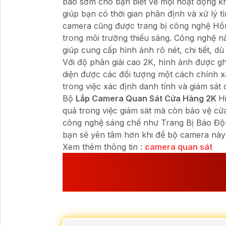
báo sớm cho bạn biết về mọi hoạt động 
giúp bạn có thời gian phân định và xử lý
camera cũng được trang bị công nghệ Hồ
trong môi trường thiếu sáng. Công nghệ 
giúp cung cấp hình ảnh rõ nét, chi tiết, d
Với độ phân giải cao 2K, hình ảnh được ghi 
diện được các đối tượng một cách chính 
trong việc xác định danh tính và giám sát
Bộ
Lắp Camera Quan Sát Cửa Hàng 2K
H
quả trong việc giám sát mà còn bảo vệ cử
công nghệ sáng chế như Trang Bị Báo Đ
bạn sẽ yên tâm hơn khi để bộ camera này
Xem thêm thông tin :
camera quan sát
XEM CHI TIẾT
LẮP CA
2K
TẠI AN THÀNH PH