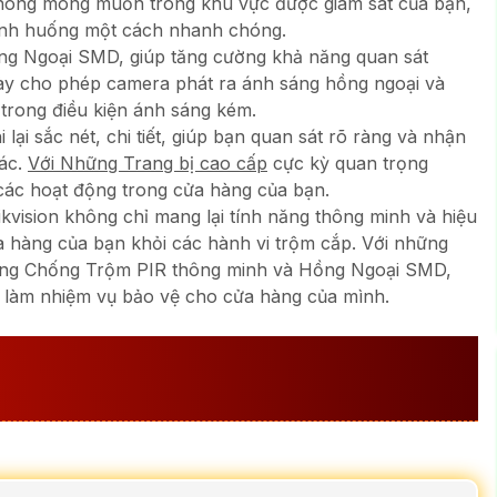
không mong muốn trong khu vực được giám sát của bạn,
 tình huống một cách nhanh chóng.
ng Ngoại SMD, giúp tăng cường khả năng quan sát
này cho phép camera phát ra ánh sáng hồng ngoại và
ù trong điều kiện ánh sáng kém.
lại sắc nét, chi tiết, giúp bạn quan sát rõ ràng và nhận
xác.
Với Những Trang bị cao cấp
cực kỳ quan trọng
 các hoạt động trong cửa hàng của bạn.
ikvision không chỉ mang lại tính năng thông minh và hiệu
a hàng của bạn khỏi các hành vi trộm cắp. Với những
ộng Chống Trộm PIR thông minh và Hồng Ngoại SMD,
 làm nhiệm vụ bảo vệ cho cửa hàng của mình.
MERA QUAN SÁT CỬA HÀNG
ÁT