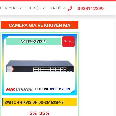
0938112399
G CAMERA
PHU KIỆN
LIÊN HỆ
CAMERA GIÁ RẺ KHUYẾN MÃI
SWITCH HIKVISION DS-3E1528P-EI
5%-35%