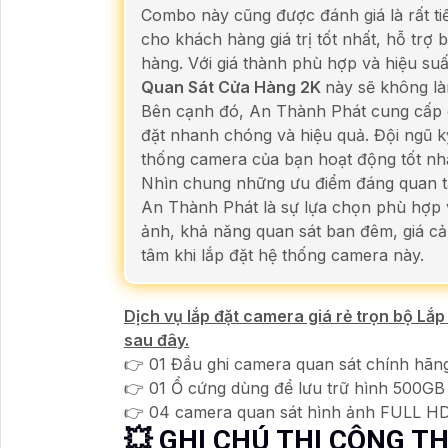
Combo này cũng được đánh giá là rất ti
cho khách hàng giá trị tốt nhất, hỗ trợ
hàng. Với giá thành phù hợp và hiệu su
Quan Sát Cửa Hàng 2K
này sẽ không là
Bên cạnh đó, An Thành Phát cung cấp cá
đặt nhanh chóng và hiệu quả. Đội ngũ k
thống camera của bạn hoạt động tốt nhấ
Nhìn chung những ưu điểm đáng quan
An Thành Phát là sự lựa chọn phù hợp v
ảnh, khả năng quan sát ban đêm, giá cả 
tâm khi lắp đặt hệ thống camera này.
Dịch vụ lắp đặt camera giá rẻ trọn bộ L
sau đây.
👉 01 Đầu ghi camera quan sát chính hã
👉 01 Ổ cứng dùng để lưu trữ hình 500GB 
👉 04 camera quan sát hình ảnh FULL H
💥 GHI CHÚ THI CÔNG 