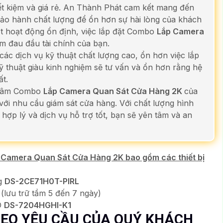
ết kiệm và giá rẻ. An Thành Phát cam kết mang đến
 bảo hành chất lượng để ổn hơn sự hài lòng của khách
ất hoạt động ổn định, việc lắp đặt Combo
Lắp Camera
m đau đầu tài chính của bạn.
c dịch vụ kỹ thuật chất lượng cao, ổn hơn việc lắp
ỹ thuật giàu kinh nghiệm sẽ tư vấn và ổn hơn rằng hệ
t.
 tâm Combo
Lắp Camera Quan Sát Cửa Hàng 2K
của
ới nhu cầu giám sát cửa hàng. Với chất lượng hình
hợp lý và dịch vụ hỗ trợ tốt, bạn sẽ yên tâm và an
ắp Camera Quan Sát Cửa Hàng 2K bao gồm các thiết bị
ng
DS-2CE71H0T-PIRL
(lưu trữ tầm 5 đến 7 ngày)
D
DS-7204HGHI-K1
THEO YÊU CẦU CỦA QUÝ KHÁCH