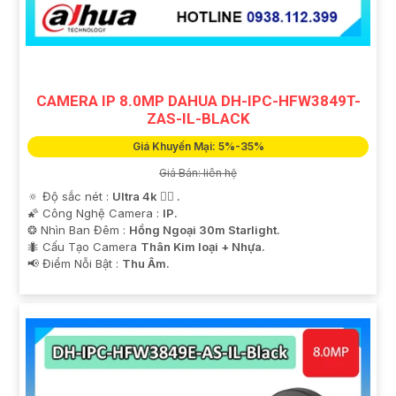
CAMERA IP 8.0MP DAHUA DH-IPC-HFW3849T-
ZAS-IL-BLACK
Giá Khuyến Mại: 5%-35%
Giá Bán: liên hệ
🔅 Độ sắc nét :
Ultra 4k 👍🏾 .
'
🌠 Công Nghệ Camera :
IP.
❂ Nhìn Ban Đêm :
Hồng Ngoại 30m Starlight.
🐜 Cấu Tạo Camera
Thân Kim loại + Nhựa.
️📢 Điểm Nỗi Bật :
Thu Âm.