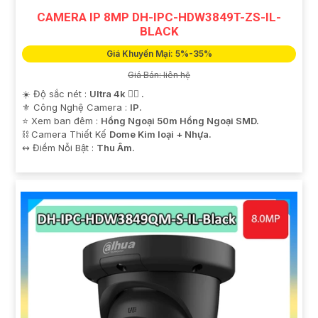
CAMERA IP 8MP DH-IPC-HDW3849T-ZS-IL-
BLACK
Giá Khuyến Mại: 5%-35%
Giá Bán: liên hệ
☀️ Độ sắc nét :
Ultra 4k 👍🏾 .
⚜️ Công Nghệ Camera :
IP.
⭐ Xem ban đêm :
Hồng Ngoại 50m Hồng Ngoại SMD.
⛓ Camera Thiết Kế
Dome Kim loại + Nhựa.
️↭ Điểm Nỗi Bật :
Thu Âm.