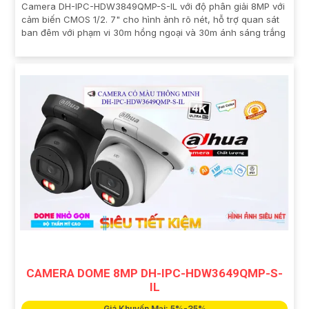
Camera DH-IPC-HDW3849QMP-S-IL với độ phân giải 8MP với
cảm biến CMOS 1/2. 7" cho hình ảnh rõ nét, hỗ trợ quan sát
ban đêm với phạm vi 30m hồng ngoại và 30m ánh sáng trắng
CAMERA DOME 8MP DH-IPC-HDW3649QMP-S-
IL
Giá Khuyến Mại: 5%-35%