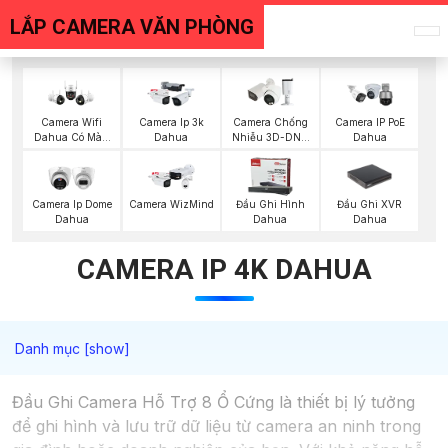
LẮP CAMERA VĂN PHÒNG
Camera Wifi
Camera Ip 3k
Camera Chống
Camera IP PoE
Dahua Có Màu
Dahua
Nhiễu 3D-DNR
Dahua
Ban Đêm
Dahua
Đầu Ghi XVR
Camera Ip Dome
Camera WizMind
Đầu Ghi Hình
Dahua
Dahua
Dahua
CAMERA IP 4K DAHUA
Đầu Ghi Camera Hỗ Trợ 8 Ổ Cứng là thiết bị lý tưởng
để ghi hình và lưu trữ dữ liệu từ camera an ninh trong