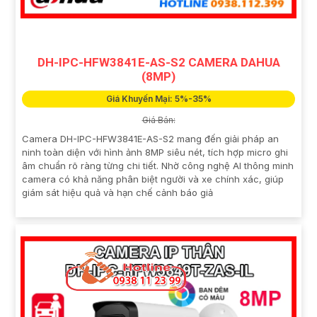
DH-IPC-HFW3841E-AS-S2 CAMERA DAHUA
(8MP)
Giá Khuyến Mại: 5%-35%
Giá Bán:
Camera DH-IPC-HFW3841E-AS-S2 mang đến giải pháp an
ninh toàn diện với hình ảnh 8MP siêu nét, tích hợp micro ghi
âm chuẩn rõ ràng từng chi tiết. Nhờ công nghệ AI thông minh
camera có khả năng phân biệt người và xe chính xác, giúp
giám sát hiệu quả và hạn chế cảnh báo giả