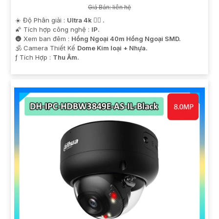
Giá Bán: liên hệ
☀️ Độ Phân giải :
Ultra 4k 👍🏾 .
🌠 Tích hợp công nghệ :
IP.
🌚 Xem ban đêm :
Hồng Ngoại 40m Hồng Ngoại SMD.
🕉️ Camera Thiết Kế
Dome Kim loại + Nhựa.
️ƒ Tích Hợp :
Thu Âm.