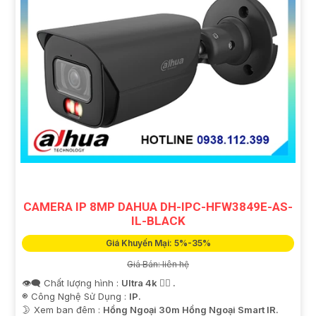
CAMERA IP 8MP DAHUA DH-IPC-HFW3849E-AS-
IL-BLACK
Giá Khuyến Mại: 5%-35%
Giá Bán: liên hệ
👁️‍🗨 Chất lượng hình :
Ultra 4k 👍🏾 .
®️ Công Nghệ Sử Dụng :
IP.
🌛 Xem ban đêm :
Hồng Ngoại 30m Hồng Ngoại Smart IR.