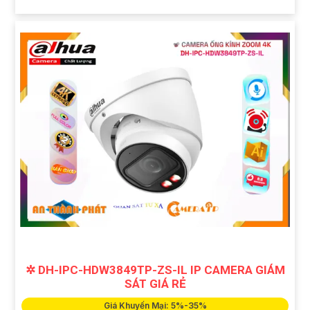
✲ DH-IPC-HDW3849TP-ZS-IL IP CAMERA GIÁM
SÁT GIÁ RẺ
Giá Khuyến Mại: 5%-35%