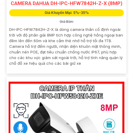
CAMERA DAHUA DH-IPC-HFW7842H-Z-X (8MP)
Giá Khuyến Mại: 5%-35%
Giá Bán:
DH-IPC-HFW7842H-Z-X là dòng camera thân cố định ngoài
trời với độ phân giải 8MP tích hợp công nghệ hồng ngoại ban
đêm lên đến 60m và khe cắm thẻ nhớ hỗ trợ tối đa 1TB.
Camera hỗ trợ đếm người, nhận diện khuôn mặt thông minh,
chuẩn nén POE, đạt tiêu chuẩn chống nước IP67, phù hợp
cho các khu vực giám sát ngoài trời, hỗ trợ tính năng quản lý
chỗ đỗ xe hiệu quả cho các bãi giữ xe