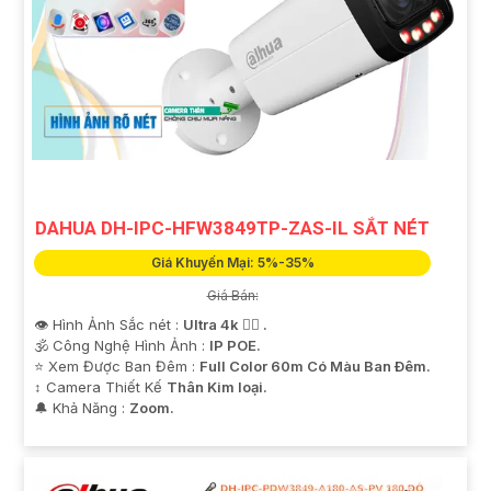
DAHUA DH-IPC-HFW3849TP-ZAS-IL SẮT NÉT
Giá Khuyến Mại: 5%-35%
Giá Bán:
👁 Hình Ảnh Sắc nét :
Ultra 4k 👍🏾 .
🕉️ Công Nghệ Hình Ảnh :
IP POE.
⭐ Xem Được Ban Đêm :
Full Color 60m Có Màu Ban Ðêm.
↕️ Camera Thiết Kế
Thân Kim loại.
️🔔 Khả Năng :
Zoom.