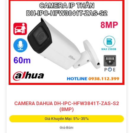
CAMERA DAHUA DH-IPC-HFW3841T-ZAS-S2
(8MP)
Giá Khuyến Mại: 5%-35%
Giá Bán: