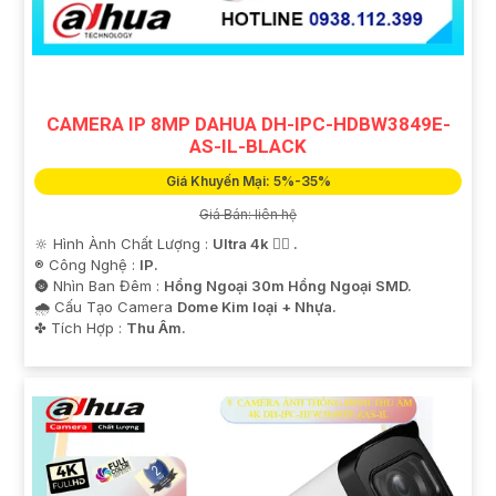
CAMERA IP 8MP DAHUA DH-IPC-HDBW3849E-
AS-IL-BLACK
Giá Khuyến Mại: 5%-35%
Giá Bán: liên hệ
🔆 Hình Ành Chất Lượng :
Ultra 4k 👍🏾 .
®️ Công Nghệ :
IP.
🌚 Nhìn Ban Đêm :
Hồng Ngoại 30m Hồng Ngoại SMD.
🌧️ Cấu Tạo Camera
Dome Kim loại + Nhựa.
️✤ Tích Hợp :
Thu Âm.