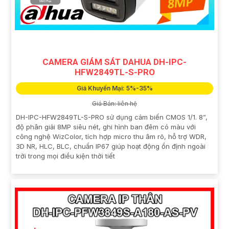
CAMERA GIÁM SÁT DAHUA DH-IPC-
HFW2849TL-S-PRO
Giá Khuyến Mại: 5%-35%
Giá Bán: liên hệ
DH-IPC-HFW2849TL-S-PRO sử dụng cảm biến CMOS 1/1. 8”,
độ phân giải 8MP siêu nét, ghi hình ban đêm có màu với
công nghệ WizColor, tích hợp micro thu âm rõ, hỗ trợ WDR,
3D NR, HLC, BLC, chuẩn IP67 giúp hoạt động ổn định ngoài
trời trong mọi điều kiện thời tiết