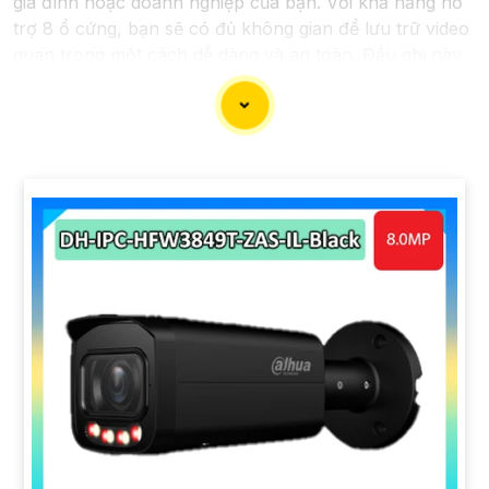
gia đình hoặc doanh nghiệp của bạn. Với khả năng hỗ
trợ 8 ổ cứng, bạn sẽ có đủ không gian để lưu trữ video
quan trọng một cách dễ dàng và an toàn. Đầu ghi này
được thiết kế để đáp ứng nhu cầu sử dụng của bạn với
chất lượng tốt và giá cả phải chăng.
Nếu bạn đang tìm kiếm một đầu ghi camera hỗ trợ 8 ổ
cứng chất lượng giá rẻ, hãy xem xét tham khảo các sản
phẩm từ các thương hiệu uy tín trên thị trường như
Hikvision, Dahua, Vantech... Đảm bảo rằng bạn chọn
sản phẩm phù hợp với nhu cầu sử dụng của mình và
có đủ tính năng cần thiết như hỗ trợ độ phân giải cao,
tính năng ghi hình liên tục/định tuyến, khả năng sao
lưu dữ liệu dễ dàng.
Nhờ vào việc sử dụng đầu ghi camera hỗ trợ 8 ổ cứng,
bạn sẽ có thể giám sát tốt hơn và bảo vệ tài sản của
mình một cách hiệu quả và an toàn. Hãy lựa chọn sản
phẩm phù hợp và đáng tin cậy để Hoàn toàn tin cậy an
ninh cho gia đình và công việc của bạn!