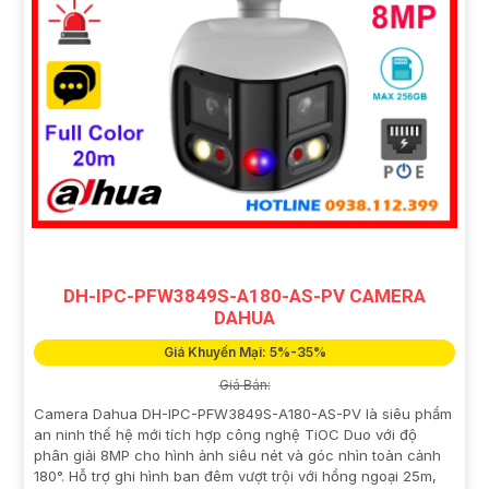
DH-IPC-PFW3849S-A180-AS-PV CAMERA
DAHUA
Giá Khuyến Mại: 5%-35%
Giá Bán:
Camera Dahua DH-IPC-PFW3849S-A180-AS-PV là siêu phẩm
an ninh thế hệ mới tích hợp công nghệ TiOC Duo với độ
phân giải 8MP cho hình ảnh siêu nét và góc nhìn toàn cảnh
180°. Hỗ trợ ghi hình ban đêm vượt trội với hồng ngoại 25m,