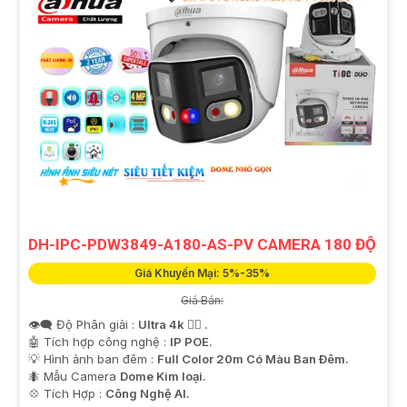
DH-IPC-PDW3849-A180-AS-PV CAMERA 180 ĐỘ
Giá Khuyến Mại: 5%-35%
Giá Bán:
👁️‍🗨 Độ Phân giải :
Ultra 4k 👍🏾 .
🤖️ Tích hợp công nghệ :
IP POE.
💡 Hình ảnh ban đêm :
Full Color 20m Có Màu Ban Ðêm.
🐜 Mẫu Camera
Dome Kim loại.
️💠 Tích Hợp :
Công Nghệ AI.