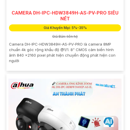
CAMERA DH-IPC-HDW3849H-AS-PV-PRO SIÊU
NÉT
Giá Khuyến Mại: 5%-35%
Giá Bán: liên hệ
Camera DH-IPC-HDW3849H-AS-PV-PRO là camera 8MP
chuẩn 4k góc rộng khẩu độ @1/1. 8" CMOS cảm biến hình
ảnh 840 ×2160 pixel phát hiện chuyển động phát hiện con
người