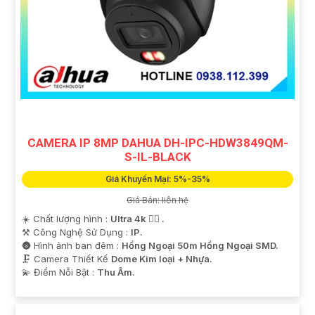
CAMERA IP 8MP DAHUA DH-IPC-HDW3849QM-
S-IL-BLACK
Giá Khuyến Mại: 5%-35%
Giá Bán: liên hệ
☀️ Chất lượng hình :
Ultra 4k 👍🏾 .
⚒ Công Nghệ Sử Dụng :
IP.
🌚 Hình ảnh ban đêm :
Hồng Ngoại 50m Hồng Ngoại SMD.
🗜️ Camera Thiết Kế
Dome Kim loại + Nhựa.
️💫 Điểm Nỗi Bật :
Thu Âm.