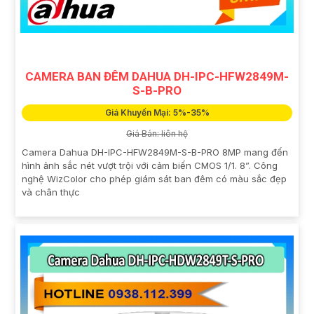
CAMERA BAN ĐÊM DAHUA DH-IPC-HFW2849M-
S-B-PRO
Giá Khuyến Mại: 5%-35%
Giá Bán: liên hệ
Camera Dahua DH-IPC-HFW2849M-S-B-PRO 8MP mang đến
hình ảnh sắc nét vượt trội với cảm biến CMOS 1/1. 8”. Công
nghệ WizColor cho phép giám sát ban đêm có màu sắc đẹp
và chân thực