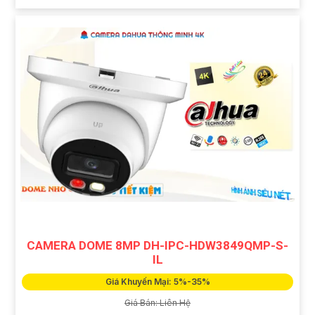
CAMERA DOME 8MP DH-IPC-HDW3849QMP-S-
IL
Giá Khuyến Mại: 5%-35%
Giá Bán: Liên Hệ