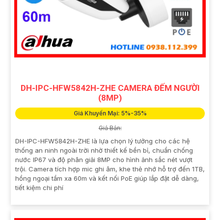
DH-IPC-HFW5842H-ZHE CAMERA ĐẾM NGƯỜI
(8MP)
Giá Khuyến Mại: 5%-35%
Giá Bán:
DH-IPC-HFW5842H-ZHE là lựa chọn lý tưởng cho các hệ
thống an ninh ngoài trời nhờ thiết kế bền bỉ, chuẩn chống
nước IP67 và độ phân giải 8MP cho hình ảnh sắc nét vượt
trội. Camera tích hợp mic ghi âm, khe thẻ nhớ hỗ trợ đến 1TB,
hồng ngoại tầm xa 60m và kết nối PoE giúp lắp đặt dễ dàng,
tiết kiệm chi phí