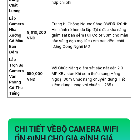
hợp chi phí
Chất
Lượng
Lắp
Camera
Trang bị Chống Ngược Sáng DWDR 120db
Nhà
Hình ảnh rõ hơn dù lắp đặt ở đâu khả năng
8,619,200
Xưởng
giám sát ban đêm Full Color 30m cho màu
VNĐ
Có Màu
sắc sáng đẹp mọi lúc xem ban đêm chất
Ban
lượng Công Nghệ Mới
Đêm
Lắp
Trọn Bộ
Với Chức Năng giám sát sắc nét đến 2.0
Camera
550,000
MP KBvision Khi xem thiếu sáng Hồng
Văn
VNĐ
Ngoại 30m Chức năng chuyên dụng Tiết
Phòng
kiệm dung lượng với chuẩn H.265+
Có Thu
Tiếng
CHI TIẾT VỀ
BỘ CAMERA WIFI
ỔN ĐỊNH CHO GIA ĐÌNH GIÁ