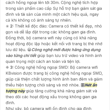
cách hồng ngoại lên tới 30m. Cộng nghệ tích hợp
trong sản phẩm cao cấp Sự hỗ trợ bạn giám sát gia
đình và tài sản của mình một cách hiệu quả, ngay
cả khi không có ánh sáng tự nhiên.
✳️
2:
Thiết kế độc đáo: Camera có thiết kế đẹp, nhỏ
gọn và dễ lắp đặt trong các không gian gia đình.
Đồng thời, bộ camera wifi này cũng có khả năng
hoạt động độc lập hoặc kết nối với trang bị thẻ nhớ
lưu dữ liệu. 😀
Công nghệ mới được hãng ứng dụng
vào từng chi tiết
giúp bạn lưu trữ video và hình ảnh
quan trọng một cách an toàn và tiện lợi.
❈
3:
Công nghệ hồng ngoại SMD: Bộ camera wifi
KBvision được trang bị công nghệ hồng ngoại SMD,
giúp cải thiện chất lượng hình ảnh ban đêm và giảm
thiểu hiện tượng chói sáng và mờ nhòe. 🎛
Nét ấn
tượng này
giúp tăng cường khả năng giám sát và
theo dõi các hoạt động xấu trong không gian gia
đình.
Như vậy, bộ camera wifi ổn định cho gia đình