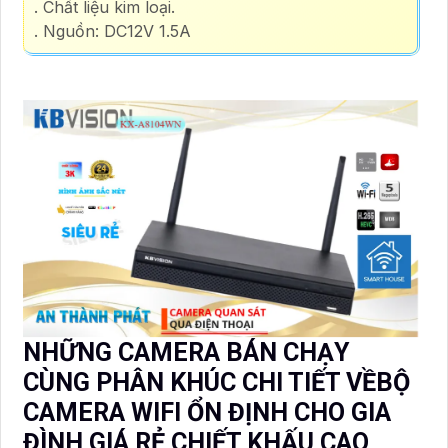
. Chất liệu kim loại.
. Nguồn: DC12V 1.5A
NHỮNG CAMERA BÁN CHẠY
CÙNG PHÂN KHÚC CHI TIẾT VỀBỘ
CAMERA WIFI ỔN ĐỊNH CHO GIA
ĐÌNH GIÁ RẺ CHIẾT KHẤU CAO