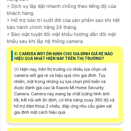
⚡ Dịch vụ lắp đặt nhanh chống theo tiếng độ của
khách hàng.
⚡ Hổ trợ bảo trì suốt đời của sản phẩm sau khi hết
bảo hành chính hãng 24 tháng.
⚡ Bảo mật tuyệt đối mật khẩu hướng dẫn đổi mật
khẩu sau khi lắp hệ thống camera
☪ CAMERA WIFI ỔN ĐỊNH CHO GIA ĐÌNH GIÁ RẺ NÀO
HIỆU QUẢ NHẤT HIỆN NAY TRÊN THỊ TRƯỜNG?
❤️‍💋‍ Hiện nay, trên thị trường có nhiều lựa chọn về
camera wifi giá rẻ và hiệu quả cho gia đình. Tuy
nhiên, một trong những sự lựa chọn phổ biến và
được đánh giá cao là Xiaomi Mi Home Security
Camera. Camera này mang lại chất lượng hình ảnh
tốt, kết nối wifi ổn định, có khả năng xoay 360 độ và
hỗ trợ đàm thoại 2 chiều, đáp ứng nhu cầu giám sát
gia đình một cách hiệu quả.