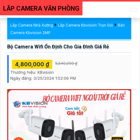
LẮP CAMERA VĂN PHÒNG
Lắp Camera Nhà Xưởng
Lắp Camera Kbvision Trọn Gói
Bán
Camera Kbvision 2MP
Bộ Camera Wifi Ổn Định Cho Gia Đình Giá Rẻ
4,800,000 ₫
5,540,000 ₫
Thương hiệu:
KBvision
Ngày đăng:
3/25/2024 1:52:06 PM