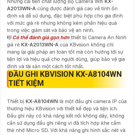
Những cải tiến chất lượng Bộ Camera Wifi
KX-
A2013WN-A
cũng được đánh giá cao về tính ổn
định và dễ sử dụng, đặc biệt phù hợp cho gia đình
với mức giá rẻ nhưng không kém phần hiệu quả
trong việc giám sát và bảo vệ an ninh.
🎼️
Có thể đánh giá gọn hơn
thiết bị Camera An Ninh
giá rẻ
KX-A2013WN-A
của KBvision không chỉ
mang lại giải pháp an toàn tốt mà còn hướng tới sự
tiện lợi và hiệu quả cho người dùng, giúp bảo vệ gia
đình và tài sản một cách tốt nhất.
ĐẦU GHI KBVISION
KX-A8104WN
TIẾT KIỆM
Thiết bị
KX-A8104WN
là một đầu ghi camera IP của
thương hiệu KBvision với thiết kế đẹp và tiện ích.
Đầu ghi này có khả năng kết nối không dây, không
cần sử dụng đầu ghi riêng vì đã tích hợp khe cắm
thẻ nhớ Micro SD. Với khả năng ghi hình sắc nét và