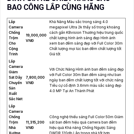
BAO CÔNG LẮP CÙNG HÃNG
Lắp
Khả Năng Màu sắc trong sáng 4.0
Camera
megapixel Ultra 2k thấy số trong khoảng
Chống
cách gần KBvision Thương hiệu trung quốc
19,000,000
Trộm
chắt lượng hình ảnh sáng đẹp Hình ảnh
VNĐ
Cho
xem ban đêm sáng đẹp với Full Color 30m
Cộng
Chất lượng mọi lúc ban đêm chất lượng tốt
Trình
Giá tốt
Lắp
Camera
Với Chức Năng Hình ảnh ban đêm sáng đẹp
Giám
với Full Color 30m Ban đêm sáng như ban
Sát Dây
7,800,000
ngày ban đêm chất lượng tốt với chức năng
Chuyền
VNĐ
Tiêu cự cố định 3.6mm màu sắc sáng đẹp
Sản
4.0 MP Tại An Thành Phát
Xuất
Sắc Nét
Lắp
Camera
Chống
Công nghệ thiếu sáng Full Color 50m Giám
Trộm
11,315,200
sát ban đêm hiệu quả camera ban đêm
Nhà
VNĐ
hiệu quả Khả năng Chống Ngược Sáng
Xưởng
DWDR 120db Lắp trong nhà tốt hơn