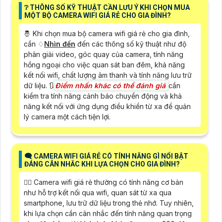
❔ THÔNG SỐ KỸ THUẬT CẦN LƯU Ý KHI CHỌN MUA
MỘT BỘ CAMERA WIFI GIÁ RẺ CHO GIA ĐÌNH?
🤴 Khi chọn mua bộ camera wifi giá rẻ cho gia đình,
cần ♢
Nhìn đến
đến các thông số kỹ thuật như độ
phân giải video, góc quay của camera, tính năng
hồng ngoại cho việc quan sát ban đêm, khả năng
kết nối wifi, chất lượng âm thanh và tính năng lưu trữ
dữ liệu. 🔃
Điểm nhấn khác có thể đánh giá
cần
kiểm tra tính năng cảnh báo chuyển động và khả
năng kết nối với ứng dụng điều khiển từ xa để quản
lý camera một cách tiện lợi.
🗨️ CAMERA WIFI GIÁ RẺ CÓ TÍNH NĂNG GÌ NỔI BẬT
ĐÁNG CÂN NHẮC KHI LỰA CHỌN CHO GIA ĐÌNH?
🙆‍♀️ Camera wifi giá rẻ thường có tính năng cơ bản
như hỗ trợ kết nối qua wifi, quan sát từ xa qua
smartphone, lưu trữ dữ liệu trong thẻ nhớ. Tuy nhiên,
khi lựa chọn cần cân nhắc đến tính năng quan trọng