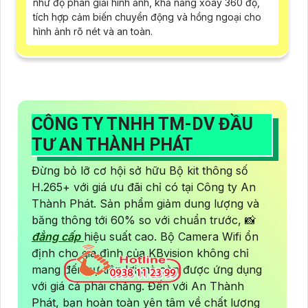
như độ phân giải hình ảnh, khả năng xoay 360 độ,
tích hợp cảm biến chuyển động và hồng ngoại cho
hình ảnh rõ nét và an toàn.
CÔNG TY TNHH TM-DV ĐẦU
TƯ AN THÀNH PHÁT
Đừng bỏ lỡ cơ hội sở hữu Bộ kit thông số
H.265+ với giá ưu đãi chỉ có tại Công ty An
Thành Phát. Sản phẩm giảm dung lượng và
băng thông tới 60% so với chuẩn trước, 📸
đẳng cấp
hiệu suất cao. Bộ Camera Wifi ổn
định cho gia đình của KBvision không chỉ
mang đến sự tiện lợi mà còn được ứng dụng
với giá cả phải chăng. Đến với An Thành
Phát, bạn hoàn toàn yên tâm về chất lượng