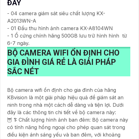
ĐÂY
- 04 camera giám sát siêu chất lượng KX-
A2013WN-A
- 01 Đầu thu hình ảnh camera KX-A8104WN
- 1 Ổ cứng chính hãng 500GB lưu trữ hình hình từ
6-7 ngày.
BỘ CAMERA WIFI ỔN ĐỊNH CHO
GIA ĐÌNH GIÁ RẺ
LÀ GIẢI PHÁP
SẮC NÉT
Bộ camera wifi ổn định cho gia đình của hãng
KBvision là một giải pháp hiệu quả để giám sát an
ninh trong nhà một cách dễ dàng và tiện lợi. Dưới
đây là các thông tin chi tiết về bộ camera này:
🦉
1:
Chất lượng hình ảnh ban đêm: Bộ camera này
có tính năng hồng ngoại cho phép quan sát trong
điều kiện ánh sáng yếu và ban đêm, với khoảng