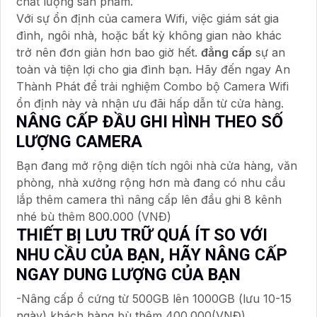
chất lượng sản phẩm.
Với sự ổn định của camera Wifi, việc giám sát gia
đình, ngôi nhà, hoặc bất kỳ không gian nào khác
trở nên đơn giản hơn bao giờ hết.
đẳng cấp
sự an
toàn và tiện lợi cho gia đình bạn. Hãy đến ngay An
Thành Phát để trải nghiệm Combo bộ Camera Wifi
ổn định này và nhận ưu đãi hấp dẫn từ cửa hàng.
NÂNG CẤP ĐẦU GHI HÌNH THEO SỐ
LƯỢNG CAMERA
Bạn đang mở rộng diện tích ngôi nhà cửa hàng, văn
phòng, nhà xưởng rộng hơn mà đang có nhu cầu
lắp thêm camera thì nâng cấp lên đầu ghi 8 kênh
nhé bù thêm 800.000 (VNĐ)
THIẾT BỊ LƯU TRỮ QUÁ ÍT SO VỚI
NHU CẦU CỦA BẠN, HÃY NÂNG CẤP
NGAY DUNG LƯỢNG CỦA BẠN
-Nâng cấp ổ cứng từ 500GB lên 1000GB (lưu 10-15
ngày) khách hàng bù thêm 400.000(VNĐ)