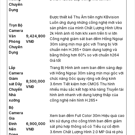
Chuyên
Dụng
Được thiết kế Thu Âm tiên nghi KBvision
Luôn ứng dụng những công nghệ mới vào
Trọn Bộ
sản phẩm của mình Chất Lượng Hình Ultra
Camera
2k Hình ảnh rõ hơn khi xem trên ti vi lớn
Văn
9,424,800
Công nghệ giám sát ban đêm Hồng Ngoại
Phòng
VNĐ
30m sáng mịn mọi góc với Trang bị Với
Chuyên
chuẩn nén H.265+ Giảm dung lượng và
Dụng
bằng thông hơn 60% so với chuẩn h264
Giá tốt
Lắp
Trang Bị Hình ảnh xem ban đêm sáng đẹp
Camera
với Hồng Ngoại 30m sáng mịn mọi góc với
Giám
chức năng Góc quay rộng với ống kính
8,500,000
sát Dây
3.6mm Tiết kiệm hơn CMOS Thu hình
VNĐ
Chuyền
nhiều màu sắc kết hợp khả năng Truyền tải
Nhà
hình ảnh nhanh với dung lượng thấp của
xưởng
công nghệ nén hình H.265+
Bộ
Camera
Xem ban đêm Full Color 30m Hiệu quả cao
Gia
khi sử dụng cho công trình ban đêm giám
Đình
6,900,000
sát phù hơp thông số có Tiêu cự cố định
Nên
VNĐ
3.6mm Chất Lượng Hình 2.0 MP Giá rẻ phù
Dùng