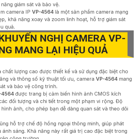
năng giám sát và bảo vệ.
xem camera IP
VP-4564
là một sản phẩm camera mạng
ẹp, khả năng xoay và zoom linh hoạt, hỗ trợ giám sát
ệu quả.
 KHUYẾN NGHỊ CAMERA
VP-
NG MANG LẠI HIỆU QUẢ
chất lượng cao được thiết kế và sử dụng đặc biệt cho
năng và thông số kỹ thuật tối ưu, camera
VP-4564
mang
sát và bảo vệ công trình.
-4564
được trang bị cảm biến hình ảnh CMOS kích
ác đối tượng và chi tiết trong một phạm vi rộng. Độ
 hình ảnh, cho phép bạn dễ dàng quan sát và theo dõi
ũng hỗ trợ chế độ hồng ngoại thông minh, giúp phát
 ánh sáng. Khả năng này rất giá trị cao đặc biệt trong
rên công trường.