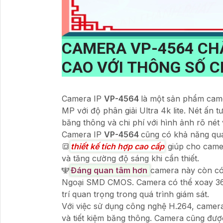
CAMERA
VP-4564
CH
CAO VỚI THÔNG SỐ 
Camera IP
VP-4564
là một sản phẩm came
MP với độ phân giải Ultra 4k lite. Nét ấn
băng thông và chi phí với hình ảnh rõ nét 
Camera IP
VP-4564
cũng có khả năng qu
🔳
thiết kế tích hợp cao cấp
giúp cho camer
và tăng cường độ sáng khi cần thiết.
🕎
Đáng quan tâm hơn
camera này còn c
Ngoại SMD CMOS. Camera có thể xoay 360 
trí quan trọng trong quá trình giám sát.
Với việc sử dụng công nghệ H.264, camer
và tiết kiệm băng thông. Camera cũng được