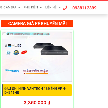
0938112399
G CAMERA
PHU KIỆN
LIÊN HỆ
CAMERA GIÁ RẺ KHUYẾN MÃI
ĐẦU GHI HÌNH VANTECH 16 KÊNH VPH-
D4516HR
3,360,000 ₫