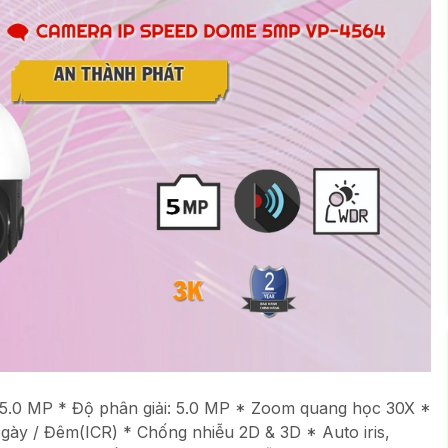
MP * Độ phân giải: 5.0 MP * Zoom quang học 30X *
y / Đêm(ICR) * Chống nhiễu 2D & 3D * Auto iris,