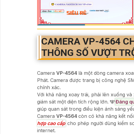
CAMERA
VP-4564
C
THÔNG SỐ VƯỢT TR
Camera
VP-4564
là một dòng camera xoa
Phát. Camera được trang bị công nghệ 
chính xác.
Với khả năng xoay trái, phải lên xuống 
giám sát một diện tích rộng lớn. 🕎
Đáng q
giúp quan sát trong điều kiện ánh sáng y
Camera
VP-4564
còn có khả năng kết nối
hợp cao cấp
cho phép người dùng kiểm soá
internet.