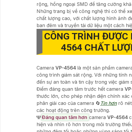
rộng, hồng ngoại SMD để tăng cường khả 
Những trang bị về công nghệ thì có thể 
chất lượng cao, với chất lượng hình ảnh đ
ban đêm và truyền tải dữ liệu một cách hi
CÔNG TRÌNH ĐƯỢC
4564
CHẤT LƯỢ
Camera
VP-4564
là một sản phẩm camera 
công trình giám sát rộng. Với những tính 
đến sự an toàn và tin cậy trong việc giám 
Điểm đáng quan tâm trước hết camera
VP
thước lớn, cho phép nhận diện chính xác c
phân giải cao của camera 🔄
Tin hơn
rõ nét
các hoạt động trên công trường.
🕎
Đáng quan tâm hơn
camera
VP-4564
c
hiện và nhìn rõ hơn trong môi trường thiếu
những đêm tối hoặc những vùng sáng tối t