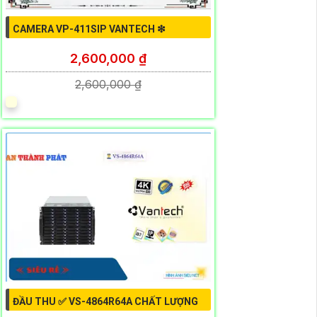
CAMERA VP-411SIP VANTECH ❇
2,600,000 ₫
2,600,000 ₫
ĐẦU THU ✅ VS-4864R64A CHẤT LƯỢNG