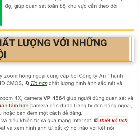
độ, giúp quan sát toàn bộ khu vực cần theo dõi
HẤT LƯỢNG VỚI NHỮNG
ỘI
y zoom hồng ngoại cung cấp bởi Công ty An Thành
SMD CMOS, 🔄
Tin hơn
chất lượng hình ảnh sắc nét và
và zoom 4X, camera
VP-4564
giúp người dùng quan sát và
uan tâm hơn
camera còn được trang bị đèn hồng ngoại,
ếu hoặc ban đêm một cách dễ dàng.
 và điều khiển từ xa qua mạng Internet. 🔳
thiết kế tích
t và xem hình ảnh từ bất kỳ nơi nào với kết nối