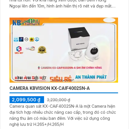
Ngoại lên đến 10m, hình ảnh hiển thị rõ nét và đẹp mắt.
Camera sử dụng công nghệ Cube IP Wifi, giúp thu âm và
phát âm thông qua loa
CAMERA KBVISION KX-CAIF4002SN-A
2,099,500 ₫
3,230,000 ₫
Camera quan sát KX-CAiF4002SN-A là một Camera hiện
đại tích hợp nhiều chức năng cao cấp, trong đó có chức
năng thu âm có màu ban đêm. Với việc sử dụng công
nghệ lưu trữ H.265+/H.265/H