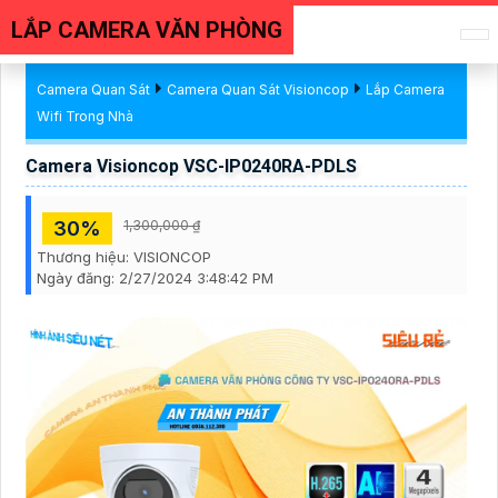
LẮP CAMERA VĂN PHÒNG
Camera Quan Sát
Camera Quan Sát Visioncop
Lắp Camera
Wifi Trong Nhà
Camera Visioncop VSC-IP0240RA-PDLS
30%
1,300,000 ₫
Thương hiệu:
VISIONCOP
Ngày đăng:
2/27/2024 3:48:42 PM