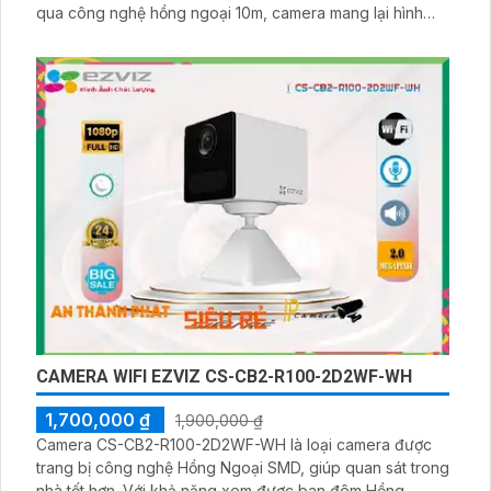
qua công nghệ hồng ngoại 10m, camera mang lại hình
ảnh rõ nét và chất lượng độ phân giải Ultra 2k. Camera
được tạo ra bởi hãng chính hãng IP Wifi đảm bảo chất
lượng và độ tin cậy
CAMERA WIFI EZVIZ CS-CB2-R100-2D2WF-WH
1,700,000 ₫
1,900,000 ₫
Camera CS-CB2-R100-2D2WF-WH là loại camera được
trang bị công nghệ Hồng Ngoại SMD, giúp quan sát trong
nhà tốt hơn. Với khả năng xem được ban đêm Hồng