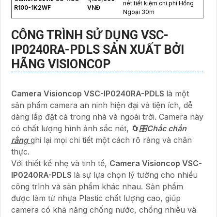
nét tiết kiệm chi phí Hồng
R100-1K2WF
VNĐ
Ngoại 30m
CÔNG TRÌNH SỬ DỤNG
VSC-
IP0240RA-PDLS
SẢN XUẤT BỞI
HÃNG VISIONCOP
Camera Visioncop
VSC-IP0240RA-PDLS
là một
sản phẩm camera an ninh hiện đại và tiện ích, dễ
dàng lắp đặt cả trong nhà và ngoài trời. Camera này
có chất lượng hình ảnh sắc nét, 🔄
🎛
Chắc chắn
rằng
ghi lại mọi chi tiết một cách rõ ràng và chân
thực.
Với thiết kế nhẹ và tinh tế,
Camera Visioncop
VSC-
IP0240RA-PDLS
là sự lựa chọn lý tưởng cho nhiều
công trình và sản phẩm khác nhau. Sản phẩm
được làm từ nhựa Plastic chất lượng cao, giúp
camera có khả năng chống nước, chống nhiễu và