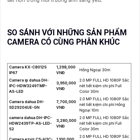
SO SÁNH VỚI NHỮNG SẢN PHẨM
CAMERA CÓ CÙNG PHÂN KHÚC
Camera KX-C8012S
1,298,000
Hồng Ngoại 30m
IP67
VNĐ
Camera ip dahua DH-
2.0 MP FULL HD 1080P Sắc
3,950,000
IPC-HDW3249TMP-
nét tiết kiệm chi phí Full
VNĐ
AS-LED
Color 30m
2.0 MP FULL HD 1080P Sắc
Camera dahua DH-
7,700,000
nét tiết kiệm chi phí Hồng
SD29204UE-GN
VNĐ
Ngoại 10m
camera dahua DH-IPC-
2.0 MP FULL HD 1080P Sắc
3,280,000
HDW2439TP-AS-LED-
nét tiết kiệm chi phí Full
VNĐ
S2
Color 30m
2.0 MP FULL HD 1080P Sắc
Camera ezviz CS-H3C-
1,100,000