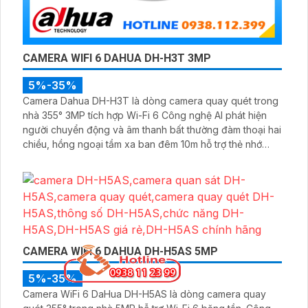
CAMERA WIFI 6 DAHUA DH-H3T 3MP
5%-35%
Camera Dahua DH-H3T là dòng camera quay quét trong
nhà 355° 3MP tích hợp Wi-Fi 6 Công nghệ AI phát hiện
người chuyển động và âm thanh bất thường đàm thoại hai
chiều, hồng ngoại tầm xa ban đêm 10m hỗ trợ thẻ nhớ
MicroSD 256GB ONVIF và điều khiển từ xa qua ứng dụng
DMSS
CAMERA WIFI 6 DAHUA DH-H5AS 5MP
5%-35%
Camera WiFi 6 DaHua DH-H5AS là dòng camera quay