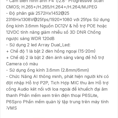
- Cảm biến hình ảnh F4 1/2.8" Progressive Scan
CMOS; H.265+/H.265/H.264+/H.264/MJPEG
- Độ phân giải 2572Hx1452@25
2316Hx1308V@25fps/1920x1080 với 25fps Sử dụng
ống kính 3.6mm Nguồn DC12V & hỗ trợ POE hoặc
12VDC tính năng giảm nhiễu số 3D DNR Chống
ngược sáng WDR 120dB
- Sử dụng 2 led Array Dual_Led:
+ Chế độ 1 là bật 2 đèn hồng ngoại (15-20m)
+ Chế dộ 2 là bật 2 đèn ánh sáng vàng để hỗ trợ
Camera có màu
- Sử dụng ống kính 3.6mm (2.8mm/6mm)
- Chức Năng AI thông minh, phát hiện người khi có
đột nhập Hỗ trợ P2P, Tich Hợp MIC thu âm Hỗ trợ
cổng Audio kêt nối với loa ngoài để khuếch đại âm
thanh Phần mềm xem trên điện thoại P6SLite,
P6Spro Phần mềm quản lý tập trung trên máy tính
:VMS