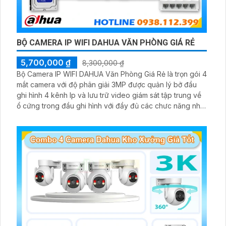
BỘ CAMERA IP WIFI DAHUA VĂN PHÒNG GIÁ RẺ
5,700,000 ₫
8,300,000 ₫
Bộ Camera IP WIFI DAHUA Văn Phòng Giá Rẻ là trọn gói 4
mắt camera với độ phân giải 3MP được quản lý bở đầu
ghi hình 4 kênh Ip và lưu trữ video giám sát tập trung về
ổ cứng trong đầu ghi hình với đầy đủ các chưc năng như
AI Phát hiện chuyển động, đàm thoại âm thanh 2 chiều và
giám sát có màu vào ban đêm