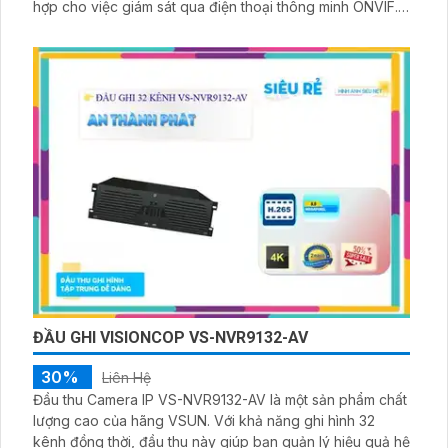
hợp cho việc giám sát qua điện thoại thông minh ONVIF.
Hình ảnh xem ban đêm rõ nét và đẹp mắt, được lưu trữ
một cách an toàn trên 16 ổ cứng HDD
ĐẦU GHI VISIONCOP VS-NVR9132-AV
30%
Liên Hệ
Đầu thu Camera IP VS-NVR9132-AV là một sản phẩm chất
lượng cao của hãng VSUN. Với khả năng ghi hình 32
kênh đồng thời, đầu thu này giúp bạn quản lý hiệu quả hệ