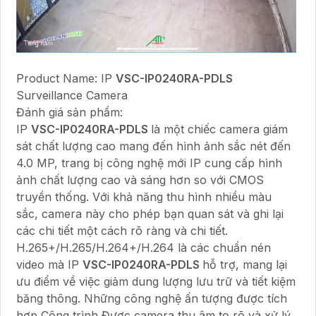
Product Name: IP
VSC-IP0240RA-PDLS
Surveillance Camera
Đánh giá sản phẩm:
IP
VSC-IP0240RA-PDLS
là một chiếc camera giám
sát chất lượng cao mang đến hình ảnh sắc nét đến
4.0 MP, trang bị công nghệ mới IP cung cấp hình
ảnh chất lượng cao và sáng hơn so với CMOS
truyền thống. Với khả năng thu hình nhiều màu
sắc, camera này cho phép bạn quan sát và ghi lại
các chi tiết một cách rõ ràng và chi tiết.
H.265+/H.265/H.264+/H.264 là các chuẩn nén
video mà IP
VSC-IP0240RA-PDLS
hỗ trợ, mang lại
ưu điểm về việc giảm dung lượng lưu trữ và tiết kiệm
băng thông. Những công nghệ ấn tượng được tích
hợp Công trình Được camera thu âm to rõ và xử lý