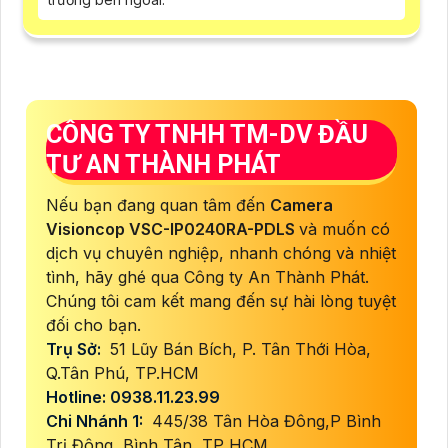
CÔNG TY TNHH TM-DV ĐẦU
TƯ AN THÀNH PHÁT
Nếu bạn đang quan tâm đến
Camera
Visioncop
VSC-IP0240RA-PDLS
và muốn có
dịch vụ chuyên nghiệp, nhanh chóng và nhiệt
tình, hãy ghé qua Công ty An Thành Phát.
Chúng tôi cam kết mang đến sự hài lòng tuyệt
đối cho bạn.
Trụ Sở:
51 Lũy Bán Bích, P. Tân Thới Hòa,
Q.Tân Phú, TP.HCM
Hotline: 0938.11.23.99
Chi Nhánh 1:
445/38 Tân Hòa Đông,P Bình
Trị Đông, Bình Tân, TP HCM