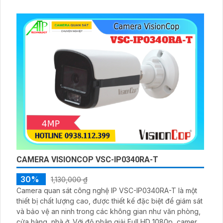
chắc chắn, Camera này còn tích hợp thu âm, đáp ứng
đầy đủ nhu cầu giám sát và an ninh cho mọi lúc
CAMERA VISIONCOP VSC-IP0340RA-T
30%
1,130,000 ₫
Camera quan sát công nghệ IP VSC-IP0340RA-T là một
thiết bị chất lượng cao, được thiết kế đặc biệt để giám sát
và bảo vệ an ninh trong các không gian như văn phòng,
cửa hàng, nhà ở. Với độ phân giải Full HD 1080p, camera