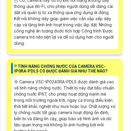
🦉 Có, camera này hỗ trợ kết nối mạng không dây
thông qua Wi-Fi, cho phép người dùng dễ dàng cài
đặt và quản lý từ xa thông qua ứng dụng di động.
Kết nối không dây giúp giảm việc cần sắp xếp dây
cáp và tăng tính linh hoạt trong việc lắp đặt. Những
công nghệ ấn tượng được tích hợp Công trình Được
camera trở nên tiện lợi và dễ sử dụng hơn cho người
dùng.
‼️ TÍNH NĂNG CHỐNG NƯỚC CỦA CAMERA VSC-
IP0RA-PDLS CÓ ĐƯỢC ĐÁNH GIÁ NHƯ THẾ NÀO?
🦅 Camera VSC-IP0240RA-PDLS được đánh giá cao
về tính năng chống nước. Thiết bị này đạt tiêu chuẩn
chống nước IP67, cho phép hoạt động mạnh mẽ
trong môi trường ngoài trời, ngay cả trong điều kiện
thời tiết khắc nghiệt như mưa hoặc bụi. Chất lượng xử
lý chống nước tốt giúp camera hoạt động ổn định,
bền bỉ và đáng tin cậy, giúp bảo vệ hình ảnh và dữ
liệu quan trọng mà không bị ảnh hưởng bởi môi
trường bên ngoài.