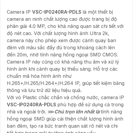
Camera IP
VSC-IP0240RA-PDLS
là một thiết bị
camera an ninh chất lượng cao được trang bị độ
phân giải 4.0 MP, cho khả năng quan sát chi tiết với
độ nét cao. Với chất lượng hình ảnh Ultra 2k,
camera này cho phép xem được cảnh quay ban
đêm với màu sắc đầy đủ trong khoảng cách lên
đến 20m, nhờ tính năng hồng ngoại SMD CMOS.
Camera IP này cũng có khả năng thu âm và xử lý
hình ảnh khi cảnh quay bị thiếu sáng. Hỗ trợ các
chuẩn mã hóa hình ảnh như
H.265+/H.265/H.264+/H.264 IP, giúp tiết kiệm băng
thông và lưu trữ dữ liệu hiệu quả.
Với vỏ Plastic chắc chắn và chống nước, camera IP
VSC-IP0240RA-PDLS
phù hợp để sử dụng cả trong
nhà và ngoài trời. ⋙
Chú trọn lớn nhất là
tính năng
hồng ngoại SMD giúp cải thiện chất lượng hình ảnh
ban đêm, tạo ra bức tranh quan sát rõ nét và chi
tiết hơn trong môi trường ánh sáng yếu.