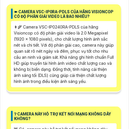
➽ CAMERA VSC-IP0RA-PDLS CỦA HÃNG VISIONCOP
CÓ ĐỘ PHÂN GIẢI VIDEO LÀ BAO NHIÊU?
👩‍🌾 Camera VSC-IP0240RA-PDLS của hãng
Visioncop có độ phân giải video là 2.0 Megapixel
(1920 x 1080 pixels), cho chất lượng hình ảnh sắc
nét và chi tiết. Với độ phân giải cao, camera này giúp
quan sát rõ nét ngày và đêm, phục vụ tốt cho nhu
cầu an ninh và giám sát. Khả năng ghi hình chuẩn Full
HD giúp truyền tải hình ảnh video chất lượng cao và
không bị biến dạng. Đồng thời, tính năng cải thiện
ánh sáng tối (DLS) cũng giúp cải thiện chất lượng
hình ảnh trong điều kiện ánh sáng yếu.
❔ CAMERA NÀY HỖ TRỢ KẾT NỐI MẠNG KHÔNG DÂY
KHÔNG?