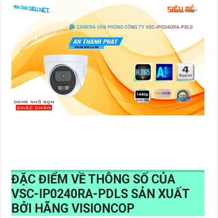
ĐẶC ĐIỂM VỀ THÔNG SỐ CỦA
VSC-IP0240RA-PDLS
SẢN XUẤT
BỞI HÃNG VISIONCOP