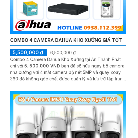
COMBO 4 CAMERA DAHUA KHO XƯỞNG GIÁ TỐT
5,500,000 ₫
6,500,000 ₫
Combo 4 Camera Dahua Kho Xưởng tại An Thành Phát
chỉ với
5. 500.000 VNĐ
bạn đã sỡ hữu ngay bộ camera
nhà xưởng với 4 mắt camera độ nét 5MP và quay xoay
360 độ không góc chết được quản lý và lưu trữ tập trung
về đầu ghi hình ổ cứng hỗ trợ xem qua tivi