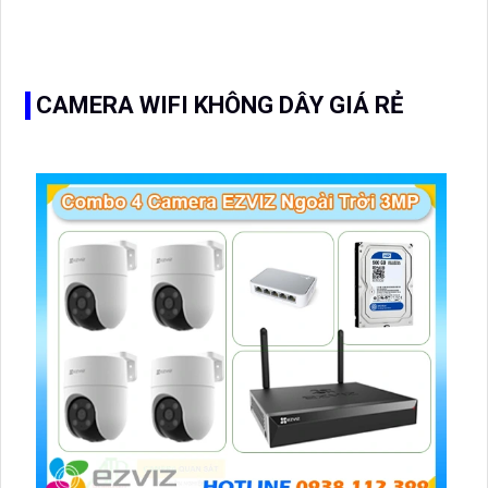
hình ảnh rõ nét và chính xác. Ngoài ra, với công nghệ lưu
trữ H
CAMERA WIFI KHÔNG DÂY GIÁ RẺ