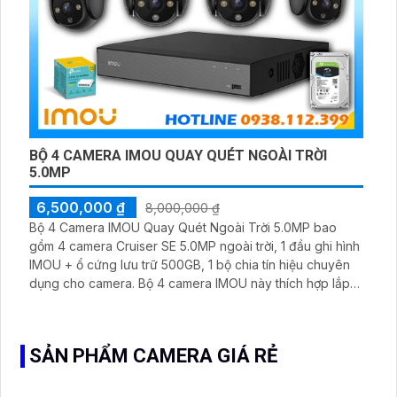
BỘ 4 CAMERA IMOU QUAY QUÉT NGOÀI TRỜI
5.0MP
6,500,000 ₫
8,000,000 ₫
Bộ 4 Camera IMOU Quay Quét Ngoài Trời 5.0MP bao
gồm 4 camera Cruiser SE 5.0MP ngoài trời, 1 đầu ghi hình
IMOU + ổ cứng lưu trữ 500GB, 1 bộ chia tín hiệu chuyên
dụng cho camera. Bộ 4 camera IMOU này thích hợp lắp
đặt cho kho hàng, nhà xưởng, khu phố và khu vực cần
giám sát ngoài trời
SẢN PHẨM CAMERA GIÁ RẺ