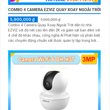
COMBO 4 CAMERA EZVIZ QUAY XOAY NGOÀI TRỜI
5,900,000 ₫
7,000,000 ₫
Combo 4 Camera Quay Xoay Ngoài Trời đến từ nhà
EZVIZ với độ nét cao lên đến 2K và giám sát ban đêm với
4 chế độ khác nhau, công nghệ AI Phát hiện và phân biệt
các chuyển động chuẩn sát được quản lý tập trung bởi
đầu ghi hình IP WiFi