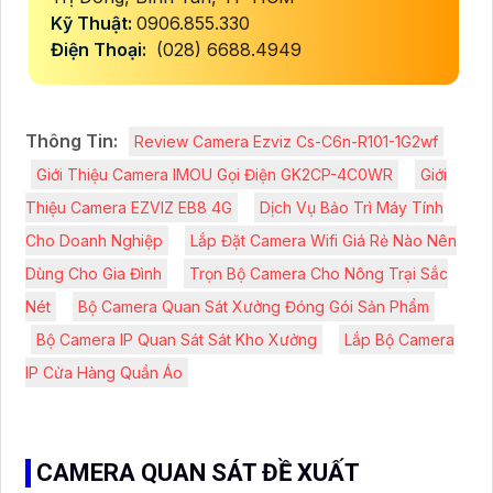
Kỹ Thuật:
0906.855.330
Điện Thoại:
(028) 6688.4949
Thông Tin:
Review Camera Ezviz Cs-C6n-R101-1G2wf
Giới Thiệu Camera IMOU Gọi Điện GK2CP-4C0WR
Giới
Thiệu Camera EZVIZ EB8 4G
Dịch Vụ Bảo Trì Máy Tính
Cho Doanh Nghiệp
Lắp Đặt Camera Wifi Giá Rẻ Nào Nên
Dùng Cho Gia Đình
Trọn Bộ Camera Cho Nông Trại Sắc
Nét
Bộ Camera Quan Sát Xưởng Đóng Gói Sản Phẩm
Bộ Camera IP Quan Sát Sát Kho Xưởng
Lắp Bộ Camera
IP Cửa Hàng Quần Áo
CAMERA QUAN SÁT ĐỀ XUẤT