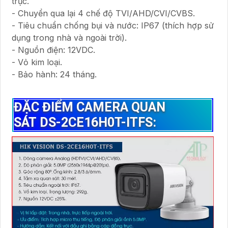
trục.
- Chuyển qua lại 4 chế độ TVI/AHD/CVI/CVBS.
- Tiêu chuẩn chống bụi và nước: IP67 (thích hợp sử
dụng trong nhà và ngoài trời).
- Nguồn điện: 12VDC.
- Vỏ kim loại.
- Bảo hành: 24 tháng.
ĐẶC ĐIỂM CAMERA QUAN
SÁT DS-2CE16H0T-ITFS: