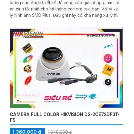
lượng cao được thiết kế để cung cấp giải pháp giám sát
an ninh tốt nhất cho hệ thống camera của bạn. Với vi xử
lý hình ảnh SMD Plus, Đầu ghi này có khả năng xử lý hình
ảnh chất lượng cao và chính xác, giúp bạn có được hình
ảnh rõ nét và chi tiết. Ấn tượng ơn với những thông số là
đầu ghi này còn được trang bị khả năng giám sát ban
đêm hiệu quả
CAMERA FULL COLOR HIKVISION DS-2CE72DF3T-
FS
1,360,000 ₫
1,940,000 ₫