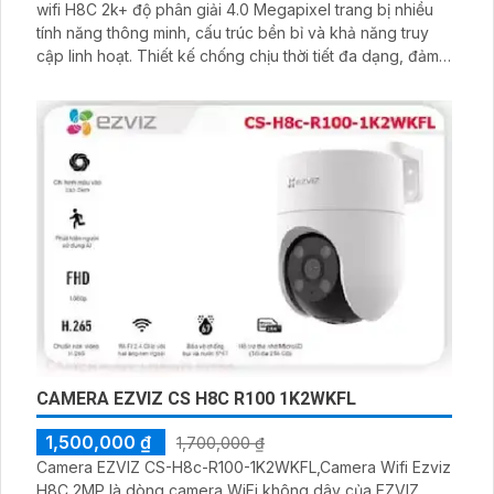
wifi H8C 2k+ độ phân giải 4.0 Megapixel trang bị nhiều
tính năng thông minh, cấu trúc bền bỉ và khả năng truy
cập linh hoạt. Thiết kế chống chịu thời tiết đa dạng, đảm
bảo tín hiệu ổn định dù hoạt động ngoài trời, dễ dàng lắp
đặt với tấm gắn có thể tháo rời tiện lợi
CAMERA EZVIZ CS H8C R100 1K2WKFL
1,500,000 ₫
1,700,000 ₫
Camera EZVIZ CS-H8c-R100-1K2WKFL,Camera Wifi Ezviz
H8C 2MP là dòng camera WiFi không dây của EZVIZ.