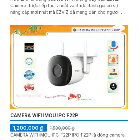
Camera được tiếp tục ra mắt và được đánh giá có sự
nâng cấp mới nhất mà EZVIZ đã mang đến cho người
dùng với giá cả phải chăng hơn. Thuật toán AI được nâng
cấp để hoạt động hiệu quả hơn để phát hiện chính xác
hơn về dáng người.
CAMERA WIFI IMOU IPC F22P
1,200,000 ₫
1,500,000 ₫
CAMERA WIFI IMOU IPC-F22P IPC-F22P là dòng camera