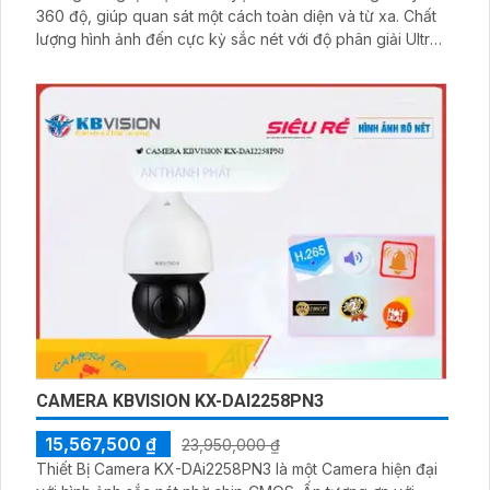
360 độ, giúp quan sát một cách toàn diện và từ xa. Chất
lượng hình ảnh đến cực kỳ sắc nét với độ phân giải Ultra
4k và 8MP, giúp bạn không bỏ sót bất kỳ chi tiết nào. Sử
dụng công nghệ IP POE, việc cài đặt và sử dụng camera
trở nên dễ dàng hơn bao giờ hết
CAMERA KBVISION KX-DAI2258PN3
15,567,500 ₫
23,950,000 ₫
Thiết Bị Camera KX-DAi2258PN3 là một Camera hiện đại