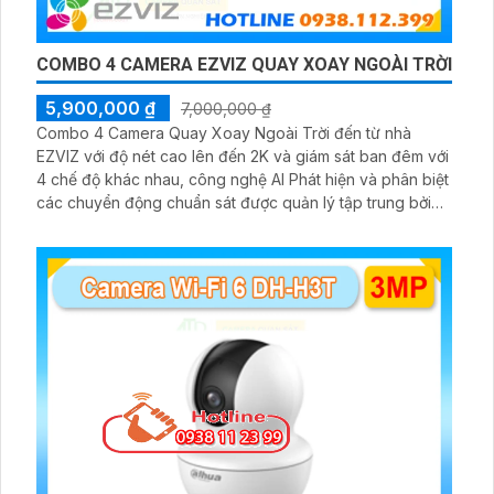
COMBO 4 CAMERA EZVIZ QUAY XOAY NGOÀI TRỜI
5,900,000 ₫
7,000,000 ₫
Combo 4 Camera Quay Xoay Ngoài Trời đến từ nhà
EZVIZ với độ nét cao lên đến 2K và giám sát ban đêm với
4 chế độ khác nhau, công nghệ AI Phát hiện và phân biệt
các chuyển động chuẩn sát được quản lý tập trung bởi
đầu ghi hình IP WiFi