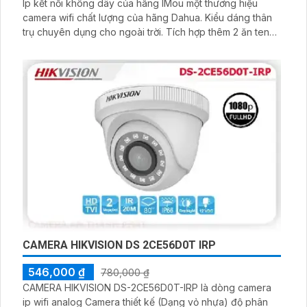
Ip kết nối không dây của hãng IMou một thương hiệu
camera wifi chất lượng của hãng Dahua. Kiểu dáng thân
trụ chuyên dụng cho ngoài trời. Tích hợp thêm 2 ăn ten
kết nối wifi ổn định hơn. IPC-F22P thiết kế ra với khả năng
người dùng có thể tự lắp đặt
CAMERA HIKVISION DS 2CE56D0T IRP
546,000 ₫
780,000 ₫
CAMERA HIKVISION DS-2CE56D0T-IRP là dòng camera
ip wifi analog Camera thiết kế (Dạng vỏ nhựa) độ phân