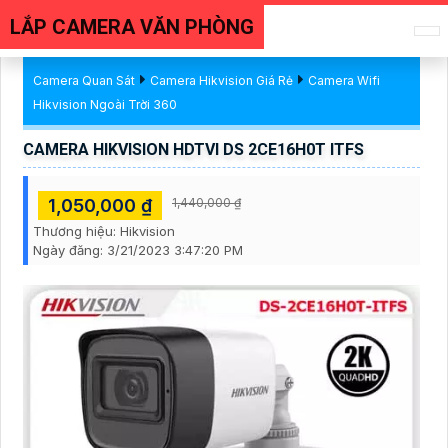
LẮP CAMERA VĂN PHÒNG
Camera Quan Sát
Camera Hikvision Giá Rẻ
Camera Wifi
Hikvision Ngoài Trời 360
CAMERA HIKVISION HDTVI DS 2CE16H0T ITFS
1,050,000 ₫
1,440,000 ₫
Thương hiệu:
Hikvision
Ngày đăng:
3/21/2023 3:47:20 PM