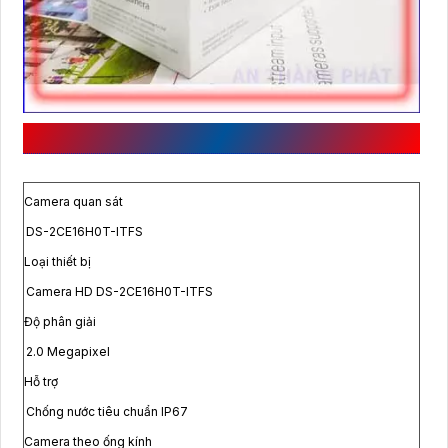
ĐẶC TÍNH KỸ THUẬT SẢN PHẨM:
Camera quan sát
DS-2CE16H0T-ITFS
Loại thiết bị
Camera HD DS-2CE16H0T-ITFS
Độ phân giải
2.0 Megapixel
Hỗ trợ
Chống nước tiêu chuẩn IP67
Camera theo ống kính