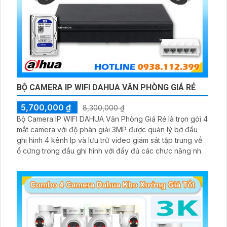
BỘ CAMERA IP WIFI DAHUA VĂN PHÒNG GIÁ RẺ
5,700,000 ₫
8,300,000 ₫
Bộ Camera IP WIFI DAHUA Văn Phòng Giá Rẻ là trọn gói 4
mắt camera với độ phân giải 3MP được quản lý bở đầu
ghi hình 4 kênh Ip và lưu trữ video giám sát tập trung về
ổ cứng trong đầu ghi hình với đầy đủ các chưc năng như
AI Phát hiện chuyển động, đàm thoại âm thanh 2 chiều và
giám sát có màu vào ban đêm