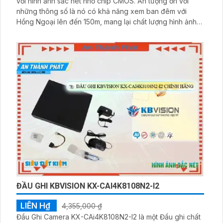
với hình ảnh sắc nét nhờ chip CMOS. Ấn tượng ơn với
những thông số là nó có khả năng xem ban đêm với
Hồng Ngoại lên đến 150m, mang lại chất lượng hình ảnh
sắc nét lên tới 2.0 MP. Camera còn hỗ trợ lưu trữ lâu hơn
với các định dạng như H
ĐẦU GHI KBVISION KX-CAI4K8108N2-I2
LIÊN H₫
4,355,000 ₫
Đầu Ghi Camera KX-CAi4K8108N2-I2 là một Đầu ghi chất