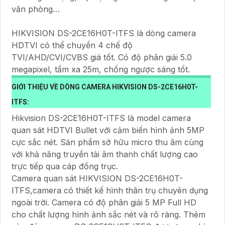
văn phòng…
HIKVISION DS-2CE16H0T-ITFS là dòng camera
HDTVI có thể chuyển 4 chế độ
TVI/AHD/CVI/CVBS giá tốt. Có độ phân giải 5.0
megapixel, tầm xa 25m, chống ngược sáng tốt.
GIỚI THIỆU VỀ DÒNG CAMERA HIKVISION DS-2CE16H0T-
ITFS:
Hikvision DS-2CE16H0T-ITFS là model camera
quan sát HDTVI Bullet với cảm biến hình ảnh 5MP
cực sắc nét. Sản phẩm sở hữu micro thu âm cùng
với khả năng truyền tải âm thanh chất lượng cao
trực tiếp qua cáp đồng trục.
Camera quan sát HIKVISION DS-2CE16H0T-
ITFS,camera có thiết kế hình thân trụ chuyên dụng
ngoài trời. Camera có độ phân giải 5 MP Full HD
cho chất lượng hình ảnh sắc nét và rõ ràng. Thêm