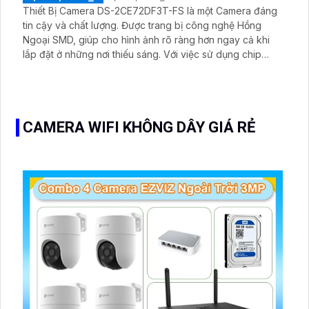
Thiết Bị Camera DS-2CE72DF3T-FS là một Camera đáng
tin cậy và chất lượng. Được trang bị công nghệ Hồng
Ngoại SMD, giúp cho hình ảnh rõ ràng hơn ngay cả khi
lắp đặt ở những nơi thiếu sáng. Với việc sử dụng chip
CMOS, camera này có khả năng xử lý hình ảnh hiệu quả
và đem đến chất lượng hình ảnh vượt trội, đặc biệt vào
ban đêm với chế độ Full Color 40m
CAMERA WIFI KHÔNG DÂY GIÁ RẺ