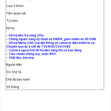
Loại 3.6mm
Tầm quan sát
Từ 20m
Hỗ trợ
- Hỗ trợ đèn trợ sáng 20m.
- Chống ngược sáng kỹ thuật số DWDR, giảm nhiễu số 3D DNR.
- Hỗ trợ Menu OSD (cài đặt thông số camera) điều khiển từ xa.
Chuyển qua lại 4 chế độ TVI/AHD/CVI/CVBS
- Camera ngoài trời hỗ trợ đèn sáng khi có báo động.
- Tiêu chuẩn chống bụi, nước IP67.
- Chất liệu: kim loại.
Nguồn điện
DC 12V/ 1A
Chế độ bảo hành
24 tháng