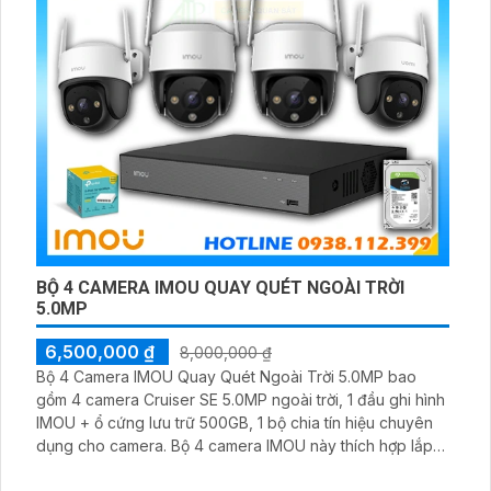
BỘ 4 CAMERA IMOU QUAY QUÉT NGOÀI TRỜI
5.0MP
6,500,000 ₫
8,000,000 ₫
Bộ 4 Camera IMOU Quay Quét Ngoài Trời 5.0MP bao
gồm 4 camera Cruiser SE 5.0MP ngoài trời, 1 đầu ghi hình
IMOU + ổ cứng lưu trữ 500GB, 1 bộ chia tín hiệu chuyên
dụng cho camera. Bộ 4 camera IMOU này thích hợp lắp
đặt cho kho hàng, nhà xưởng, khu phố và khu vực cần