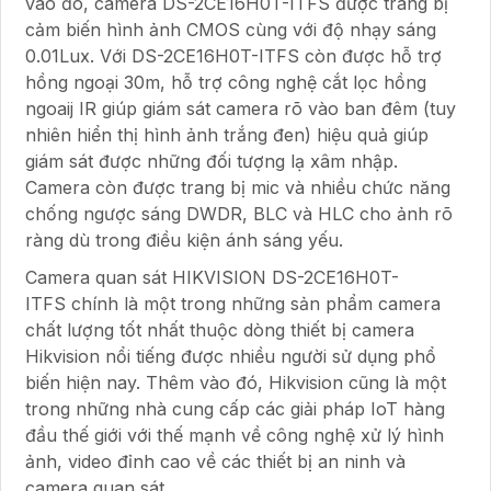
vào đó, camera DS-2CE16H0T-ITFS được trang bị
cảm biến hình ảnh CMOS cùng với độ nhạy sáng
0.01Lux. Với DS-2CE16H0T-ITFS còn được hỗ trợ
hồng ngoại 30m, hỗ trợ công nghệ cắt lọc hồng
ngoaij IR giúp giám sát camera rõ vào ban đêm (tuy
nhiên hiển thị hình ảnh trắng đen) hiệu quả giúp
giám sát được những đối tượng lạ xâm nhập.
Camera còn được trang bị mic và nhiều chức năng
chống ngược sáng DWDR, BLC và HLC cho ảnh rõ
ràng dù trong điều kiện ánh sáng yếu.
Camera quan sát HIKVISION DS-2CE16H0T-
ITFS chính là một trong những sản phẩm camera
chất lượng tốt nhất thuộc dòng thiết bị camera
Hikvision nổi tiếng được nhiều người sử dụng phổ
biến hiện nay. Thêm vào đó, Hikvision cũng là một
trong những nhà cung cấp các giải pháp IoT hàng
đầu thế giới với thế mạnh về công nghệ xử lý hình
ảnh, video đỉnh cao về các thiết bị an ninh và
camera quan sát.