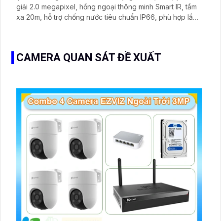
giải 2.0 megapixel, hồng ngoại thông minh Smart IR, tầm
xa 20m, hỗ trợ chống nước tiêu chuẩn IP66, phù hợp lắp
đặt trên trần nhà ở các khu vực văn phòng, nhà ở, chung
cư, shop, bệnh viện, nhà sách, v. v. v…
CAMERA QUAN SÁT ĐỀ XUẤT