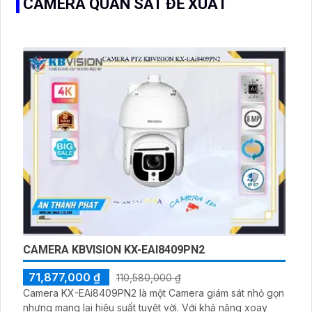
CAMERA QUAN SÁT ĐỀ XUẤT
CAMERA KBVISION KX-EAI8409PN2
71,877,000 ₫
110,580,000 ₫
Camera KX-EAi8409PN2 là một Camera giám sát nhỏ gọn
nhưng mang lại hiệu suất tuyệt vời. Với khả năng xoay