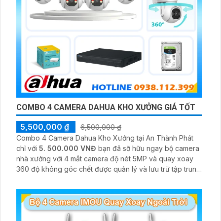
COMBO 4 CAMERA DAHUA KHO XƯỞNG GIÁ TỐT
5,500,000 ₫
6,500,000 ₫
Combo 4 Camera Dahua Kho Xưởng tại An Thành Phát
chỉ với
5. 500.000 VNĐ
bạn đã sỡ hữu ngay bộ camera
nhà xưởng với 4 mắt camera độ nét 5MP và quay xoay
360 độ không góc chết được quản lý và lưu trữ tập trung
về đầu ghi hình ổ cứng hỗ trợ xem qua tivi