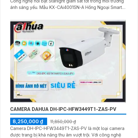
Công nghệ nổi bật Starlight giám sát tốt trong môi trường
ánh sáng yếu. Mẫu KX-CAi4001SN-A Hồng Ngoại Smart
IR cho hình ảnh sáng đẹp ban đêm với khoảng cách
Hồng Ngoại 30m. Thích hợp cho dự án dân dụng, lắp đặt
ngoài trời với thân kim loại chống mưa nắng
CAMERA DAHUA DH-IPC-HFW3449T1-ZAS-PV
8,250,000 ₫
11,850,000 ₫
Camera DH-IPC-HFW3449T1-ZAS-PV là một loại camera
được trang bị khả năng thu âm vượt trội. Với công nghệ