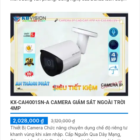
ứng dụng trong từng sản phẩm để mang lại chất lượng
cao và hiệu suất tối ưu.
Bộ camera này được trang bị chức năng vượt trội thu âm,
giúp bạn có thể ghi lại âm thanh rõ ràng và chân thực
KX-CAI4001SN-A CAMERA GIÁM SÁT NGOÀI TRỜI
4MP
2,028,000 ₫
3,120,000 ₫
Thiết Bị Camera Chức năng chuyên dụng chế độ riêng tư
khanh vùng khi xâm nhập. Cấp Nguồn Qua Dây Mạng,