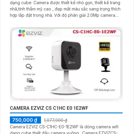
dạng cube. Camera được thiết kế nhỏ gọn, thiết kế trang
nhã,tính thẫm mỹ cao , đẹp mắt màu sắc sang trọng thích
hợp lắp đặt trong nhà. Với độ phân giải 2.0Mp camera
cho hình ảnh trung thực sắc nét, góc nhìn rộng đảm bảo
bao quát được khu vực cần quan sát
CAMERA EZVIZ CS C1HC E0 1E2WF
750,000 ₫
1,077,000 ₫
Camera EZVIZ CS-C1HC-E0-1E2WF là dòng camera wifi
dạng cube thiết đầu camera vuông . Camera EZVIZCS-