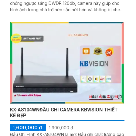
chống ngược sáng DWDR 120db, camera này giúp cho
hình ảnh trong nhà trở nên sắc nét hơn và không bị che
phủ bởi ánh sáng mạnh từ bên ngoài. Bên cạnh đó,
camera này cũng được trang bị công nghệ nén hình ảnh
H.265+/H
KX-A8104WNĐẦU GHI CAMERA KBVISION THIẾT
KẾ ĐẸP
1,600,000 ₫
1,900,000 ₫
Đầu Ghi Hình KX-A8104WN là một Đầu ghi chất lượng cao