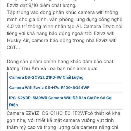
Ezviz đạt 9/10 điểm chất lượng.
Tập trung vào dòng phân khúc camera wifi thông
minh cho gia đình, văn phòng, ứng dụng công nghệ
4.0 và trí thông minh nhân tạo AI. Camera Ezviz nổi
tiếng với khả năng báo động ngoài trời Ezivz wifi
Husky Air; camera báo động trong nhà Ezviz wifi
C6T…
Dòng sản phẩm chính hãng khác đảm bảo chất
lượng Thu Âm Và Loa bạn nên xem qua:
Camera DS-2CV2U21FD-IW Chất Lượng
Camera Wifi Ezviz CS-H7c-R100-8G44WF
IPC-S2VBP-5M0WR Camera Wifi Để Bàn Giá Rẻ Có Gọi
Điện
Camera
EZVIZ
CS-C1HC-E0-1E2WFcó thiết kế khá
gọn nhẹ, với thiết kế mặt camera vuông vứt tính
thẫm mỹ cao và trọng lượng của camera nặng chỉ