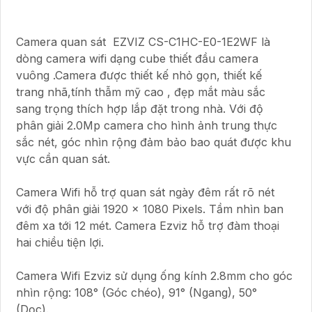
Camera quan sát EZVIZ CS-C1HC-E0-1E2WF là
dòng camera wifi dạng cube thiết đầu camera
vuông .Camera được thiết kế nhỏ gọn, thiết kế
trang nhã,tính thẫm mỹ cao , đẹp mắt màu sắc
sang trọng thích hợp lắp đặt trong nhà. Với độ
phân giải 2.0Mp camera cho hình ảnh trung thực
sắc nét, góc nhìn rộng đảm bảo bao quát được khu
vực cần quan sát.
Camera Wifi hỗ trợ quan sát ngày đêm rất rõ nét
với độ phân giải 1920 x 1080 Pixels. Tầm nhìn ban
đêm xa tới 12 mét. Camera Ezviz hỗ trợ đàm thoại
hai chiều tiện lợi.
Camera Wifi Ezviz sử dụng ống kính 2.8mm cho góc
nhìn rộng: 108° (Góc chéo), 91° (Ngang), 50°
(Dọc).