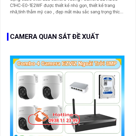
C1HC-E0-1E2WF được thiết kế nhỏ gọn, thiết kế trang
nhã,tính thẫm mỹ cao , đẹp mắt màu sắc sang trọng thích
hợp lắp đặt trong nhà. Với độ phân giải 2.0Mp camera
cho hình ảnh trung thực sắc nét, góc nhìn rộng đảm bảo
bao quát được khu vực cần quan sát
CAMERA QUAN SÁT ĐỀ XUẤT