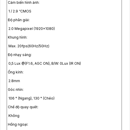
Cảm biến hình ảnh:
1 / 2.9 “CMOS
Độ phân giải:
2.0 Megapixel (1920×1080)
Khung hình:
Max. 20fps(60Hz/50Hz)
Độ nhạy sáng:
0,5 Lux @(F1.6, AGC ON), B/W: 0Lux (IR ON)
Ống kính:
2.8mm
Góc nhìn:
106 ° (Ngang), 130 ° (Chéo)
Chế độ quay quét:
Không
Hồng ngoại: