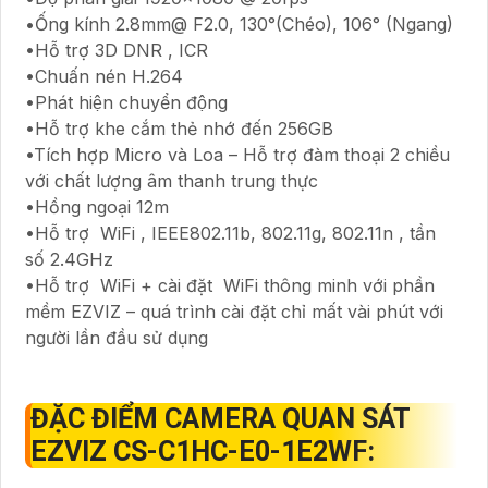
•Ống kính 2.8mm@ F2.0, 130°(Chéo), 106° (Ngang)
•Hỗ trợ 3D DNR , ICR
•Chuấn nén H.264
•Phát hiện chuyển động
•Hỗ trợ khe cắm thẻ nhớ đến 256GB
•Tích hợp Micro và Loa – Hỗ trợ đàm thoại 2 chiều
với chất lượng âm thanh trung thực
•Hồng ngoại 12m
•Hỗ trợ WiFi , IEEE802.11b, 802.11g, 802.11n , tần
số 2.4GHz
•Hỗ trợ WiFi + cài đặt WiFi thông minh với phần
mềm EZVIZ – quá trình cài đặt chỉ mất vài phút với
người lần đầu sử dụng
ĐẶC ĐIỂM CAMERA QUAN SÁT
EZVIZ CS-C1HC-E0-1E2WF: