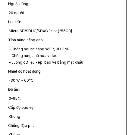
Người dùng:
20 người
Lưu trữ:
Micro SD/SDHC/SDXC 1slot [256GB]
Tính năng nâng cao:
– Chống ngược sáng WDR, 3D DNR
– Chống rung, mã hóa video
– Luồng dữ liệu kép, bảo vệ bằng mật khẩu
Nhiệt độ hoạt động:
-30°C ~ 60°C
Độ ẩm:
0–95%
Cấp độ bảo vệ:
Không
Chống đập phá:
Không