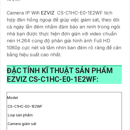
Camera IP Wifi
EZVIZ
CS-C1HC-E0-1E2WF tích
hợp đèn hồng ngoại để giúp việc giám sát, theo dõi
cả ngày lẫn đêm nhằm đảm bảo an ninh trong ngôi
nhà bạn được thực hiện đơn giản với video chuẩn
nén H.264 cùng độ phân giải hình ảnh Full HD
1080p cực nét và tầm nhìn ban đêm rõ ràng để cân
bằng hiệu suất cao nhất.
ĐẶC TÍNH KĨ THUẬT SẢN PHẨM
EZVIZ CS-C1HC-E0-1E2WF:
Model
CS-C1HC-E0-1E2WF
Loại sản phẩm:
Camera giám sát