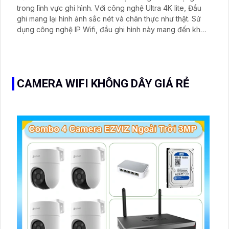
trong lĩnh vực ghi hình. Với công nghệ Ultra 4K lite, Đầu
ghi mang lại hình ảnh sắc nét và chân thực như thật. Sử
dụng công nghệ IP Wifi, đầu ghi hình này mang đến khả
năng kết nối linh hoạt và tiện lợi. Thiết kế mỹ thuật của nó
cũng tạo nên vẻ đẹp và sự sang trọng cho không gian
lắp đặt
CAMERA WIFI KHÔNG DÂY GIÁ RẺ