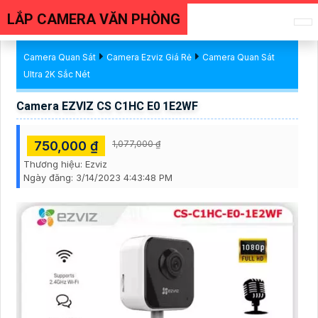
LẮP CAMERA VĂN PHÒNG
Camera Quan Sát
Camera Ezviz Giá Rẻ
Camera Quan Sát
Ultra 2K Sắc Nét
Camera EZVIZ CS C1HC E0 1E2WF
750,000 ₫
1,077,000 ₫
Thương hiệu:
Ezviz
Ngày đăng:
3/14/2023 4:43:48 PM