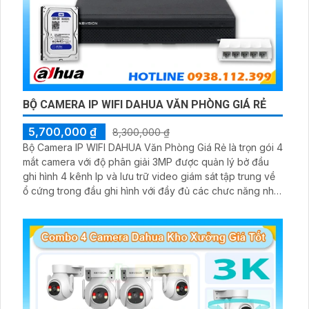
BỘ CAMERA IP WIFI DAHUA VĂN PHÒNG GIÁ RẺ
5,700,000 ₫
8,300,000 ₫
Bộ Camera IP WIFI DAHUA Văn Phòng Giá Rẻ là trọn gói 4
mắt camera với độ phân giải 3MP được quản lý bở đầu
ghi hình 4 kênh Ip và lưu trữ video giám sát tập trung về
ổ cứng trong đầu ghi hình với đầy đủ các chưc năng như
AI Phát hiện chuyển động, đàm thoại âm thanh 2 chiều và
giám sát có màu vào ban đêm