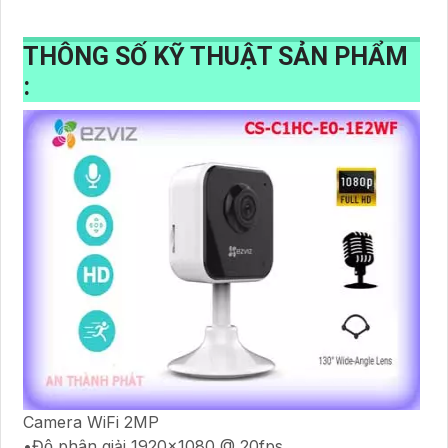
THÔNG SỐ KỸ THUẬT SẢN PHẨM
:
Camera WiFi 2MP
•Độ phân giải 1920×1080 @ 20fps