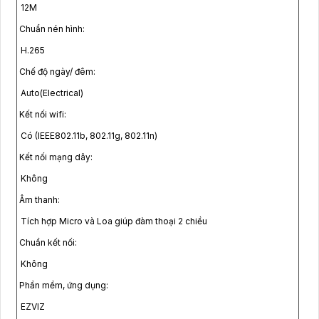
12M
Chuẩn nén hình:
H.265
Chế độ ngày/ đêm:
Auto(Electrical)
Kết nối wifi:
Có (IEEE802.11b, 802.11g, 802.11n)
Kết nối mạng dây:
Không
Âm thanh:
Tích hợp Micro và Loa giúp đàm thoại 2 chiều
Chuẩn kết nối:
Không
Phần mềm, ứng dụng:
EZVIZ