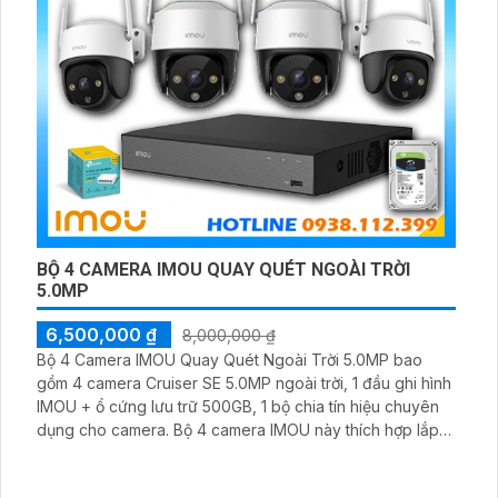
BỘ 4 CAMERA IMOU QUAY QUÉT NGOÀI TRỜI
5.0MP
6,500,000 ₫
8,000,000 ₫
Bộ 4 Camera IMOU Quay Quét Ngoài Trời 5.0MP bao
gồm 4 camera Cruiser SE 5.0MP ngoài trời, 1 đầu ghi hình
IMOU + ổ cứng lưu trữ 500GB, 1 bộ chia tín hiệu chuyên
dụng cho camera. Bộ 4 camera IMOU này thích hợp lắp
đặt cho kho hàng, nhà xưởng, khu phố và khu vực cần
giám sát ngoài trời