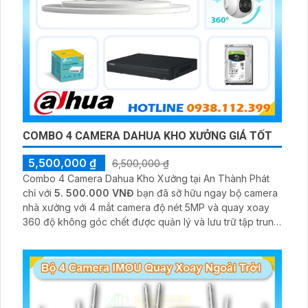
COMBO 4 CAMERA DAHUA KHO XƯỞNG GIÁ TỐT
5,500,000 ₫
6,500,000 ₫
Combo 4 Camera Dahua Kho Xưởng tại An Thành Phát
chỉ với
5. 500.000 VNĐ
bạn đã sỡ hữu ngay bộ camera
nhà xưởng với 4 mắt camera độ nét 5MP và quay xoay
360 độ không góc chết được quản lý và lưu trữ tập trung
về đầu ghi hình ổ cứng hỗ trợ xem qua tivi