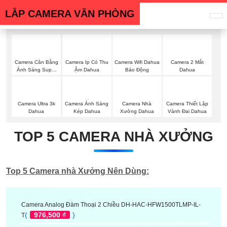
LẮP CAMERA VĂN PHÒNG
Camera Cân Bằng
Camera Ip Có Thu
Camera Wifi Dahua
Camera 2 Mắt
Ánh Sáng Super
Ậm Dahua
Báo Động
Dahua
Adapt
Camera Ultra 3k
Camera Ánh Sáng
Camera Nhà
Camera Thiết Lập
Dahua
Kép Dahua
Xưởng Dahua
Vành Đai Dahua
TOP 5 CAMERA NHÀ XƯỞNG
Top 5 Camera nhà Xưởng Nên Dùng:
Camera Analog Đàm Thoại 2 Chiều DH-HAC-HFW1500TLMP-IL-
(
976,500 ₫
)
T