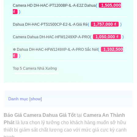
(
1,505,000
Camera HD DH-HAC-PT1200BP-IL-A-E2Z Dahua
₫
)
(
1,757,000 ₫
)
Dahua DH-HAC-PTS1500CP-E2-IL-A Giá Rẻ
(
1,050,000 ₫
)
Camera Dahua DH-HAC-HFW1249XP-A-PRO
(
1,102,500
✲ Dahua DH-HAC-HFW1249XP-IL-A-PRO Sắc Nét
₫
)
Top 5 Camera Nhà Xưởng
Báo Giá Camera Dahua Giá Tốt
tại
Camera An Thành
Phát
là lựa chọn lý tưởng cho khách hàng muốn sở hữu
thiết bị giám sát chất lượng cao với mức giá cực kỳ cạnh