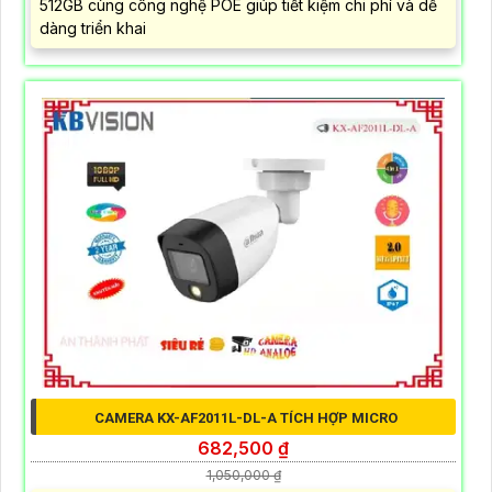
512GB cùng công nghệ POE giúp tiết kiệm chi phí và dễ
dàng triển khai
CAMERA KX-AF2011L-DL-A TÍCH HỢP MICRO
682,500 ₫
1,050,000 ₫