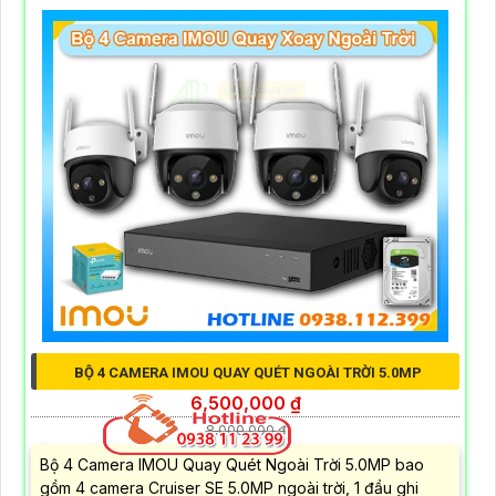
BỘ 4 CAMERA IMOU QUAY QUÉT NGOÀI TRỜI 5.0MP
6,500,000 ₫
8,000,000 ₫
Bộ 4 Camera IMOU Quay Quét Ngoài Trời 5.0MP bao
gồm 4 camera Cruiser SE 5.0MP ngoài trời, 1 đầu ghi