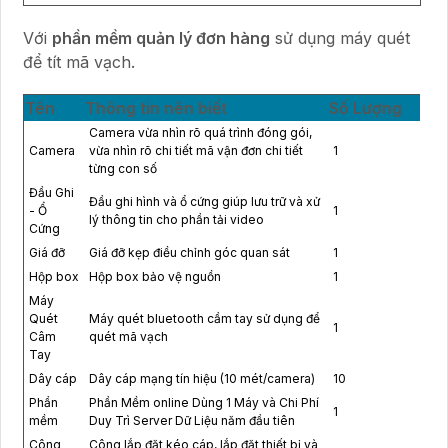
Với
phần mềm quản lý đơn hàng
sử dụng máy quét
để tít mã vạch.
Tên
Thông tin nên biết
Số Lượng
Camera vừa nhìn rõ quá trình đóng gói,
Camera
vừa nhìn rõ chi tiết mã vận đơn chi tiết
1
từng con số
Đầu Ghi
Đầu ghi hình và ổ cứng giúp lưu trữ và xử
- Ổ
1
lý thông tin cho phần tải video
Cứng
Giá đỡ
Giá đỡ kẹp điều chỉnh góc quan sát
1
Hộp box
Hộp box bảo vệ nguồn
1
Máy
Quét
Máy quét bluetooth cầm tay sử dụng để
1
Câm
quét mã vạch
Tay
Dây cáp
Dây cáp mạng tín hiệu (10 mét/camera)
10
Phần
Phần Mềm online Dùng 1 Máy và Chi Phí
1
mềm
Duy Trì Server Dữ Liệu năm đầu tiên
Công
Công lắp đặt kéo cáp, lắp đặt thiết bị và