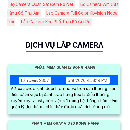
Bộ Camera Quan Sát Đêm Rõ Nét
Bộ Camera Wifi Cửa
Hàng Có Thu Âm
Lắp Camera Full Color Kbvision Ngoài
Trời
Lắp Camera Khu Phố Trọn Bộ Giá Rẻ
DỊCH VỤ LẮP CAMERA
PHẦN MỀM QUẢN LÝ ĐÓNG HÀNG
Lần xem: 2367
5/8/2026 4:58:19 PM
Với các shop kinh doanh online và trên sàn thương mại
điện tử thì việc bị đánh tráo hàng hóa là điều thường
xuyên xảy ra, vậy nên việc sử dụng hệ thống phần mềm
quản lý đơn hàng, nhìn thấy được quá trình đóng gói
hàng hóa, kèm theo đấy là quy trình đóng gói cũng
được ghi lại một cách dễ dàng
PHẦN MỀM QUAY VIDEO ĐÓNG HÀNG