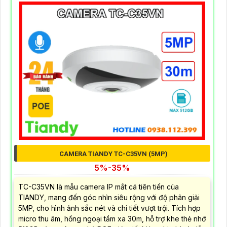
CAMERA TIANDY TC-C35VN (5MP)
5%-35%
TC-C35VN là mẫu camera IP mắt cá tiên tiến của
TIANDY, mang đến góc nhìn siêu rộng với độ phân giải
5MP, cho hình ảnh sắc nét và chi tiết vượt trội. Tích hợp
micro thu âm, hồng ngoại tầm xa 30m, hỗ trợ khe thẻ nhớ