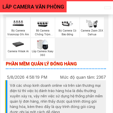
LẮP CAMERA VĂN PHÒNG
Bộ Camera
Bô Camera
Bộ Camera Có
Camera Zoom 25X
Visioncop Ghi Âm
Chống Trộm
Báo Đông
Dahua
Hikvision
Camera Hilook Ai
Lắp Camera Xoay
360
PHẦN MỀM QUẢN LÝ ĐÓNG HÀNG
5/8/2026 4:58:19 PM
Mức độ quan tâm: 2367
Với các shop kinh doanh online và trên sàn thương mại
điện tử thì việc bị đánh tráo hàng hóa là điều thường
xuyên xảy ra, vậy nên việc sử dụng hệ thống phần mềm
quản lý đơn hàng, nhìn thấy được quá trình đóng gói
hàng hóa, kèm theo đấy là quy trình đóng gói cũng
được ghi lại một cách dễ dàng