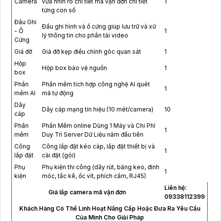
Camera
vừa nhìn rõ chi tiết mã vận đơn chi tiết
1
từng con số
Đầu Ghi
Đầu ghi hình và ổ cứng giúp lưu trữ và xử
- Ổ
1
lý thông tin cho phần tải video
Cứng
Giá đỡ
Giá đỡ kẹp điều chỉnh góc quan sát
1
Hộp
Hộp box bảo vệ nguồn
1
box
Phần
Phần mềm tích hợp công nghệ AI quét
1
mềm AI
mã tự động
Dây
Dây cáp mạng tín hiệu (10 mét/camera)
10
cáp
Phần
Phần Mềm online Dùng 1 Máy và Chi Phí
1
mềm
Duy Trì Server Dữ Liệu năm đầu tiên
Công
Công lắp đặt kéo cáp, lắp đặt thiết bị và
1
lắp đặt
cài đặt (gói)
Phụ
Phụ kiện thi công (dây rút, băng keo, đinh
1
kiện
móc, tắc kê, ốc vít, phích cắm, RJ45)
Liên hệ:
Giá lắp camera mã vận đơn
09338112399
Khách Hàng Có Thể Linh Hoạt Nâng Cấp Hoặc Đưa Ra Yêu Cầu
Của Mình Cho Giải Pháp