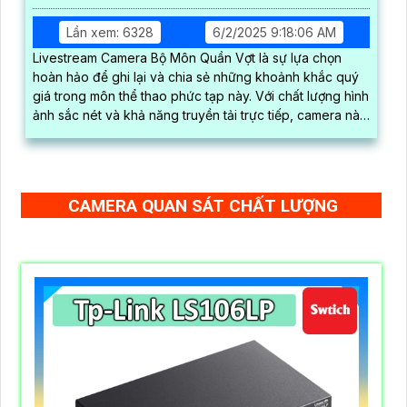
Lần xem: 6328
6/2/2025 9:18:06 AM
Livestream Camera Bộ Môn Quần Vợt là sự lựa chọn
hoàn hảo để ghi lại và chia sẻ những khoảnh khắc quý
giá trong môn thể thao phức tạp này. Với chất lượng hình
ảnh sắc nét và khả năng truyền tải trực tiếp, camera này
giúp bạn dễ dàng theo dõi và ghi lại các trận đấu quần
vợt để giữ lại những kỷ niệm đáng nhớ
CAMERA QUAN SÁT CHẤT LƯỢNG