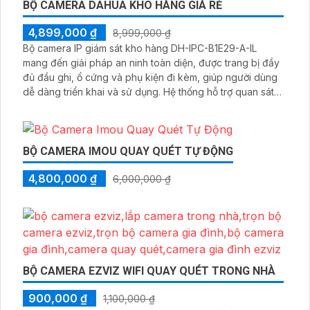
BỘ CAMERA DAHUA KHO HÀNG GIÁ RẺ
4,899,000 ₫
8,999,000 ₫
Bộ camera IP giám sát kho hàng DH-IPC-B1E29-A-IL
mang đến giải pháp an ninh toàn diện, được trang bị đầy
đủ đầu ghi, ổ cứng và phụ kiện đi kèm, giúp người dùng
dễ dàng triển khai và sử dụng. Hệ thống hỗ trợ quan sát
ban đêm rõ nét nhờ công nghệ hồng ngoại kết hợp đèn
LED ánh sáng trắng, cùng khả năng phát hiện chuyển
động thông minh, giúp đảm bảo an toàn tuyệt đối cho
khu vực kho hàng
BỘ CAMERA IMOU QUAY QUÉT TỰ ĐỘNG
4,800,000 ₫
6,000,000 ₫
BỘ CAMERA EZVIZ WIFI QUAY QUÉT TRONG NHÀ
900,000 ₫
1,100,000 ₫