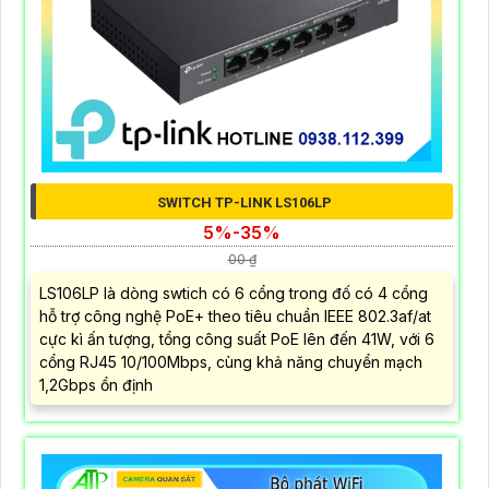
SWITCH TP-LINK LS106LP
5%-35%
00 ₫
LS106LP là dòng swtich có 6 cổng trong đố có 4 cổng
hỗ trợ công nghệ PoE+ theo tiêu chuẩn IEEE 802.3af/at
cực kì ấn tượng, tổng công suất PoE lên đến 41W, với 6
cổng RJ45 10/100Mbps, cùng khả năng chuyển mạch
1,2Gbps ổn định