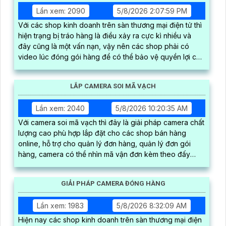
Lần xem: 2090
5/8/2026 2:07:59 PM
Với các shop kinh doanh trên sàn thương mại điện tử thì
hiện trạng bị tráo hàng là điều xảy ra cực kì nhiều và
đây cũng là một vấn nạn, vậy nên các shop phải có
video lúc đóng gói hàng để có thể bảo vệ quyền lợi cho
shop của mình, kèm theo phần mềm có thể trích xuất
video nhanh gọn nhất
LẮP CAMERA SOI MÃ VẠCH
Lần xem: 2040
5/8/2026 10:20:35 AM
Với camera soi mã vạch thì đây là giải pháp camera chất
lượng cao phù hợp lắp đặt cho các shop bán hàng
online, hỗ trợ cho quản lý đơn hàng, quản lý đơn gói
hàng, camera có thể nhìn mã vận đơn kèm theo đấy
nhìn thấy được quy trình đóng gói hàng hóa, có thể tải
video đơn hàng trực tiếp trên phần mềm
GIẢI PHÁP CAMERA ĐÓNG HÀNG
Lần xem: 1983
5/8/2026 8:32:09 AM
Hiện nay các shop kinh doanh trên sàn thương mại điện