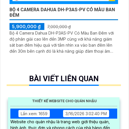
BỘ 4 CAMERA DAHUA DH-P3AS-PV CÓ MÀU BAN
ĐÊM
5,900,000 ₫
7,000,000 ₫
Bộ 4 Camera Dahua DH-P3AS-PV Có Màu Ban Đêm với
độ phân giải cao lên đến 3MP cùng với khả năng giám
sát ban đêm hiệu quả với tầm nhìn xa vào ban đêm lên
đến 30m bên cạnh đó là khả năng giúp đàm thoại âm
thanh 2 chiều và báo động răng de chủ động khi phát
hiện xâm nhập
BÀI VIẾT LIÊN QUAN
THIẾT KẾ WEBSITE CHO QUÁN NHẬU
Lần xem: 1659
3/16/2026 3:02:40 PM
Website cho quán nhậu là trang web giới thiệu quán,
hình ảnh, thực đơn và phong cách của nhà hàng đến