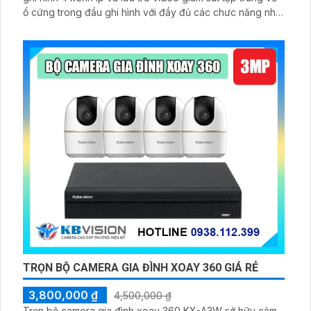
ổ cứng trong đầu ghi hình với đầy đủ các chưc năng như
AI Phát hiện chuyển động, đàm thoại âm thanh 2 chiều và
giám sát có màu vào ban đêm
TRỌN BỘ CAMERA GIA ĐÌNH XOAY 360 GIÁ RẺ
3,800,000 ₫
4,500,000 ₫
Trọn bộ camera gia đình xoay 360 KX-A3W sở hữu cảm