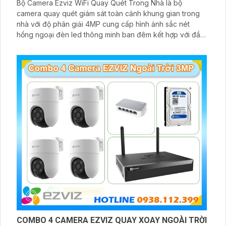
Bộ Camera Ezviz WiFi Quay Quét Trong Nhà là bộ
camera quay quét giám sát toàn cảnh khung gian trong
nhà với độ phân giải 4MP cung cấp hình ảnh sắc nét
hồng ngoại đèn led thông minh ban đêm kết hợp với đầu
ghi 8 kênh X5S 8W và ổ cứng 500GB giúp lưu trũ dữ liệu
lâu dài
COMBO 4 CAMERA EZVIZ QUAY XOAY NGOÀI TRỜI