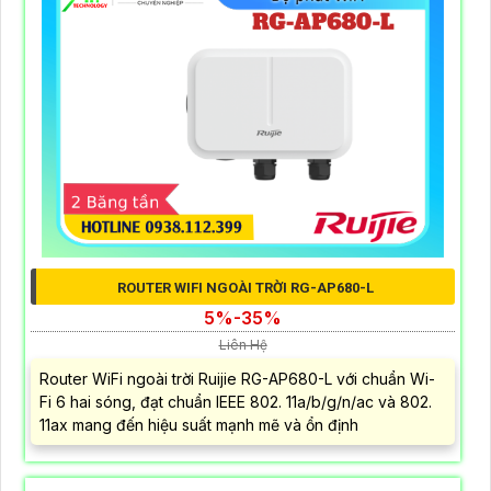
ROUTER WIFI NGOÀI TRỜI RG-AP680-L
5%-35%
Liên Hệ
Router WiFi ngoài trời Ruijie RG-AP680-L với chuẩn Wi-
Fi 6 hai sóng, đạt chuẩn IEEE 802. 11a/b/g/n/ac và 802.
11ax mang đến hiệu suất mạnh mẽ và ổn định