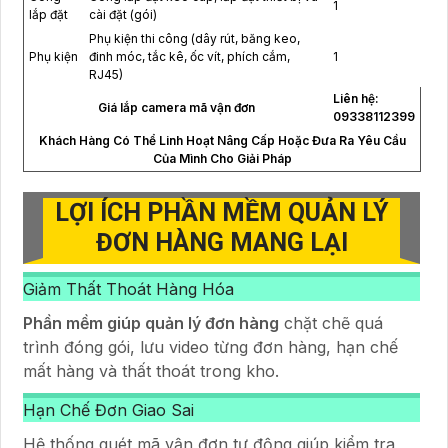
1
lắp đặt
cài đặt (gói)
Phụ kiện thi công (dây rút, băng keo,
Phụ kiện
đinh móc, tắc kê, ốc vít, phích cắm,
1
RJ45)
Liên hệ:
Giá lắp camera mã vận đơn
09338112399
Khách Hàng Có Thể Linh Hoạt Nâng Cấp Hoặc Đưa Ra Yêu Cầu
Của Mình Cho Giải Pháp
LỢI ÍCH PHẦN MỀM QUẢN LÝ
ĐƠN HÀNG MANG LẠI
Giảm Thất Thoát Hàng Hóa
Phần mềm giúp quản lý đơn hàng
chặt chẽ quá
trình đóng gói, lưu video từng đơn hàng, hạn chế
mất hàng và thất thoát trong kho.
Hạn Chế Đơn Giao Sai
Hệ thống quét mã vận đơn tự động giúp kiểm tra