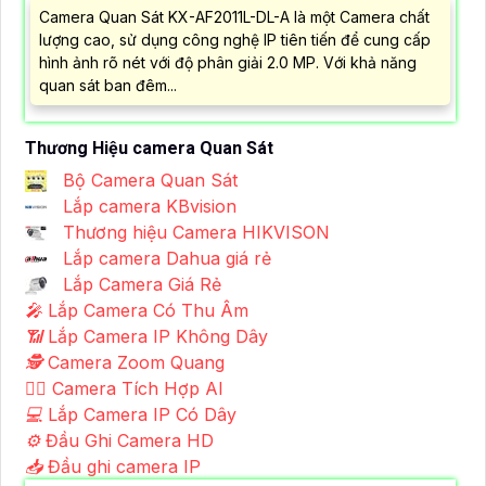
Camera Quan Sát KX-AF2011L-DL-A là một Camera chất
lượng cao, sử dụng công nghệ IP tiên tiến để cung cấp
hình ảnh rõ nét với độ phân giải 2.0 MP. Với khả năng
quan sát ban đêm...
Thương Hiệu camera Quan Sát
Bộ Camera Quan Sát
Lắp camera KBvision
Thương hiệu Camera HIKVISON
Lắp camera Dahua giá rẻ
Lắp Camera Giá Rẻ
️🎤️
Lắp Camera Có Thu Âm
📶
Lắp Camera IP Không Dây
🕵️
Camera Zoom Quang
🧛‍♀️
Camera Tích Hợp AI
💻
Lắp Camera IP Có Dây
⚙️
Đầu Ghi Camera HD
📥
Đầu ghi camera IP