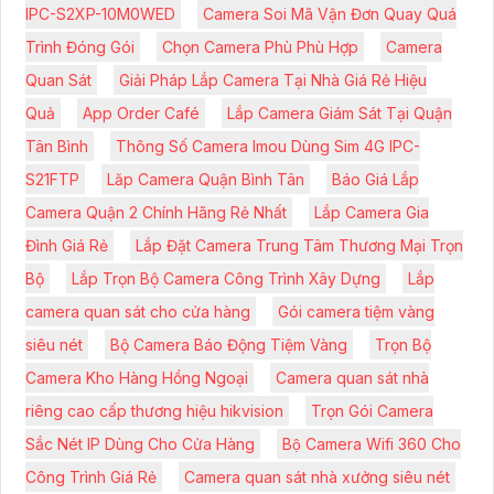
IPC-S2XP-10M0WED
Camera Soi Mã Vận Đơn Quay Quá
Trình Đóng Gói
Chọn Camera Phù Phù Hợp
Camera
Quan Sát
Giải Pháp Lắp Camera Tại Nhà Giá Rẻ Hiệu
Quả
App Order Café
Lắp Camera Giám Sát Tại Quận
Tân Bình
Thông Số Camera Imou Dùng Sim 4G IPC-
S21FTP
Lăp Camera Quận Bình Tân
Báo Giá Lắp
Camera Quận 2 Chính Hãng Rẻ Nhất
Lắp Camera Gia
Đình Giá Rẻ
Lắp Đặt Camera Trung Tâm Thương Mại Trọn
Bộ
Lắp Trọn Bộ Camera Công Trình Xây Dựng
Lắp
camera quan sát cho cửa hàng
Gói camera tiệm vàng
siêu nét
Bộ Camera Báo Động Tiệm Vàng
Trọn Bộ
Camera Kho Hàng Hồng Ngoại
Camera quan sát nhà
riêng cao cấp thương hiệu hikvision
Trọn Gói Camera
Sắc Nét IP Dùng Cho Cửa Hàng
Bộ Camera Wifi 360 Cho
Công Trình Giá Rẻ
Camera quan sát nhà xưởng siêu nét