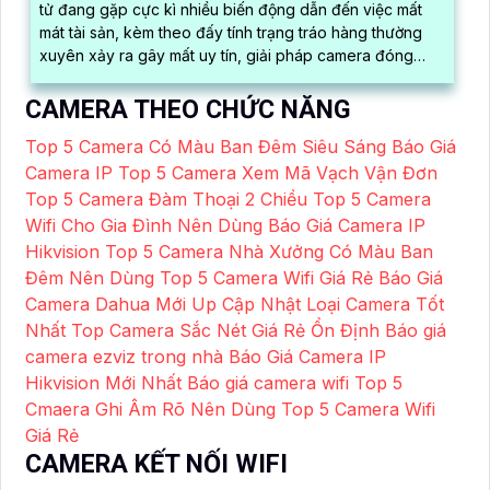
tử đang gặp cực kì nhiều biến động dẫn đến việc mất
mát tài sản, kèm theo đấy tính trạng tráo hàng thường
xuyên xảy ra gây mất uy tín, giải pháp camera đóng
hàng sẽ là vị cứu tinh cho bạn, nhờ quay rõ mã vận đơn
và quy trình đóng gói hàng hóa
CAMERA THEO CHỨC NĂNG
Top 5 Camera Có Màu Ban Đêm Siêu Sáng
Báo Giá
Camera IP
Top 5 Camera Xem Mã Vạch Vận Đơn
Top 5 Camera Đàm Thoại 2 Chiều
Top 5 Camera
Wifi Cho Gia Đình Nên Dùng
Báo Giá Camera IP
Hikvision
Top 5 Camera Nhà Xưởng Có Màu Ban
Đêm Nên Dùng
Top 5 Camera Wifi Giá Rẻ
Báo Giá
Camera Dahua Mới Up Cập Nhật
Loại Camera Tốt
Nhất
Top Camera Sắc Nét Giá Rẻ Ổn Định
Báo giá
camera ezviz trong nhà
Báo Giá Camera IP
Hikvision Mới Nhất
Báo giá camera wifi
Top 5
Cmaera Ghi Âm Rõ Nên Dùng
Top 5 Camera Wifi
Giá Rẻ
CAMERA KẾT NỐI WIFI