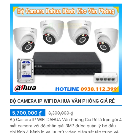
BỘ CAMERA IP WIFI DAHUA VĂN PHÒNG GIÁ RẺ
5,700,000 ₫
8,300,000 ₫
Bộ Camera IP WIFI DAHUA Văn Phòng Giá Rẻ là trọn gói 4
mắt camera với độ phân giải 3MP được quản lý bở đầu
ghi hình 4 kênh Ip và lưu trữ video giám sát tập trung về