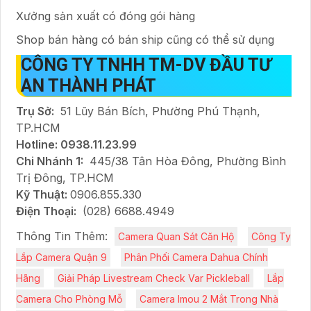
Xưởng sản xuất có đóng gói hàng
Shop bán hàng có bán ship cũng có thể sử dụng
CÔNG TY TNHH TM-DV ĐẦU TƯ
AN THÀNH PHÁT
Trụ Sở:
51 Lũy Bán Bích, Phường Phú Thạnh,
TP.HCM
Hotline: 0938.11.23.99
Chi Nhánh 1:
445/38 Tân Hòa Đông, Phường Bình
Trị Đông, TP.HCM
Kỹ Thuật:
0906.855.330
Điện Thoại:
(028) 6688.4949
Thông Tin Thêm:
Camera Quan Sát Căn Hộ
Công Ty
Lắp Camera Quận 9
Phân Phối Camera Dahua Chính
Hãng
Giải Pháp Livestream Check Var Pickleball
Lắp
Camera Cho Phòng Mỗ
Camera Imou 2 Mắt Trong Nhà