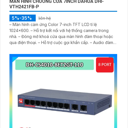
MÀN HÌNH CHUÔNG CỬA 7INCH DAHUA DHI-
VTH2421FB-P
5%-35%
liên hệ
– Màn hình cảm ứng Color 7-inch TFT LCD tỉ lệ
1024×600. – Hỗ trợ kết nối với hệ thống camera trong
nhà. – Đóng mở khoá cửa qua màn hình đàm thoại hoặc
qua điện thoại. – Hỗ trợ cuộc gọi khẩn cấp. – Audio đàm
thoại 2 chiều