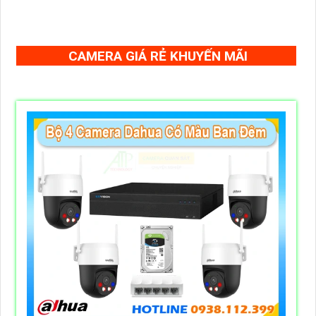
sát lớn. Với tính năng quản lý thông minh và bảo mật cao,
DSS7016D-S2 đảm bảo vận hành ổn định cho các doanh
nghiệp và tổ chức
CAMERA GIÁ RẺ KHUYẾN MÃI