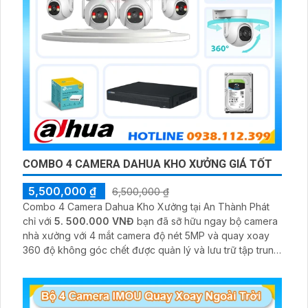
COMBO 4 CAMERA DAHUA KHO XƯỞNG GIÁ TỐT
5,500,000 ₫
6,500,000 ₫
Combo 4 Camera Dahua Kho Xưởng tại An Thành Phát
chỉ với
5. 500.000 VNĐ
bạn đã sỡ hữu ngay bộ camera
nhà xưởng với 4 mắt camera độ nét 5MP và quay xoay
360 độ không góc chết được quản lý và lưu trữ tập trung
về đầu ghi hình ổ cứng hỗ trợ xem qua tivi