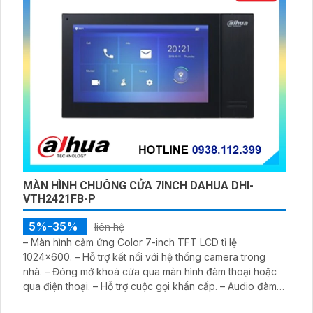
MÀN HÌNH CHUÔNG CỬA 7INCH DAHUA DHI-
VTH2421FB-P
5%-35%
liên hệ
– Màn hình cảm ứng Color 7-inch TFT LCD tỉ lệ
1024×600. – Hỗ trợ kết nối với hệ thống camera trong
nhà. – Đóng mở khoá cửa qua màn hình đàm thoại hoặc
qua điện thoại. – Hỗ trợ cuộc gọi khẩn cấp. – Audio đàm
thoại 2 chiều