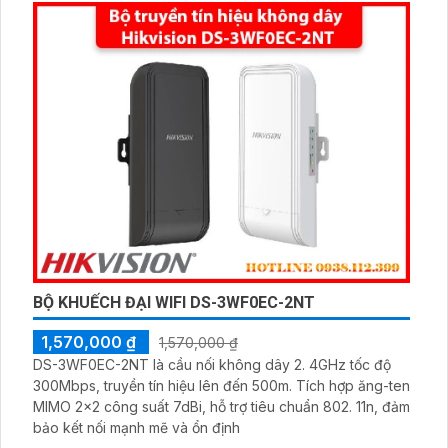
BỘ KHUẾCH ĐẠI WIFI DS-3WF0EC-2NT
1,570,000 ₫
1,570,000 ₫
DS-3WF0EC-2NT là cầu nối không dây 2. 4GHz tốc độ
300Mbps, truyền tín hiệu lên đến 500m. Tích hợp ăng-ten
MIMO 2x2 công suất 7dBi, hỗ trợ tiêu chuẩn 802. 11n, đảm
bảo kết nối mạnh mẽ và ổn định