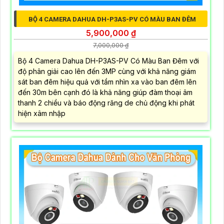
BỘ 4 CAMERA DAHUA DH-P3AS-PV CÓ MÀU BAN ĐÊM
5,900,000 ₫
7,000,000 ₫
Bộ 4 Camera Dahua DH-P3AS-PV Có Màu Ban Đêm với
độ phân giải cao lên đến 3MP cùng với khả năng giám
sát ban đêm hiệu quả với tầm nhìn xa vào ban đêm lên
đến 30m bên cạnh đó là khả năng giúp đàm thoại âm
thanh 2 chiều và báo động răng de chủ động khi phát
hiện xâm nhập