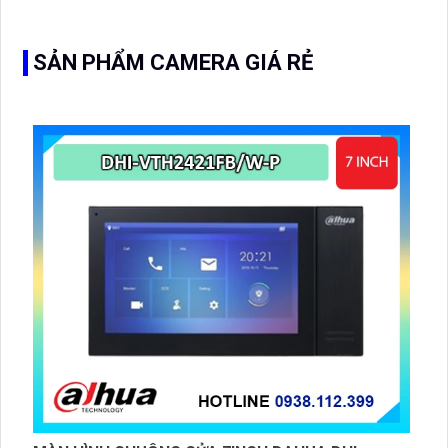
đặt cho kho hàng, nhà xưởng, khu phố và khu vực cần
giám sát ngoài trời
SẢN PHẨM CAMERA GIÁ RẺ