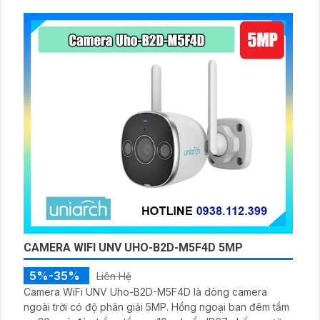
xâm nhập
CAMERA WIFI UNV UHO-B2D-M5F4D 5MP
5%-35%
Liên Hệ
Camera WiFi UNV Uho-B2D-M5F4D là dòng camera
ngoài trời có độ phân giải 5MP. Hồng ngoại ban đêm tầm