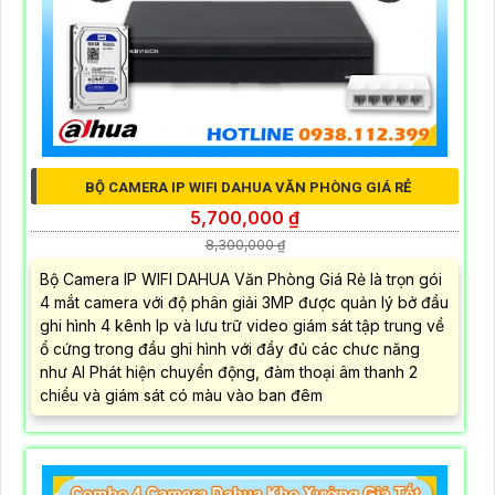
BỘ CAMERA IP WIFI DAHUA VĂN PHÒNG GIÁ RẺ
5,700,000 ₫
8,300,000 ₫
Bộ Camera IP WIFI DAHUA Văn Phòng Giá Rẻ là trọn gói
4 mắt camera với độ phân giải 3MP được quản lý bở đầu
ghi hình 4 kênh Ip và lưu trữ video giám sát tập trung về
ổ cứng trong đầu ghi hình với đầy đủ các chưc năng
như AI Phát hiện chuyển động, đàm thoại âm thanh 2
chiều và giám sát có màu vào ban đêm