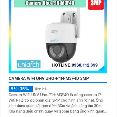
CAMERA WIFI UNV UHO-P1H-M3F4D 3MP
5%-35%
liên hệ
Camera WiFI UNV Uho-P1H-M3F4D là dòng camera IP
Wifi PTZ có độ phân giải 3MP cho hình ảnh rõ nét. Ống
kính 4mm quan sát ban đêm 30m và ánh sáng ấm 30m.
Khả năng điều chỉnh quay và zoom bằng ống kính quang
học và PTZ. Hỗ trợ phát hiện vượt đường kẻ và phát hiện