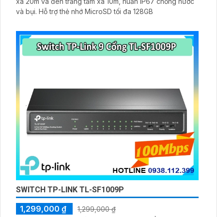
xa 20m và đèn trắng tầm xa 10m, huẩn IP67 chống nước
và bụi. Hỗ trợ thẻ nhớ MicroSD tối đa 128GB
SWITCH TP-LINK TL-SF1009P
1,299,000 ₫
1,299,000 ₫