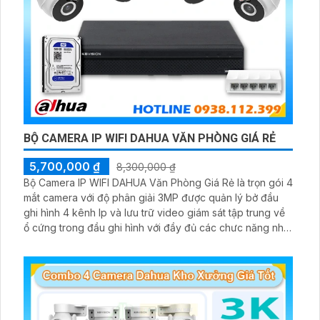
BỘ CAMERA IP WIFI DAHUA VĂN PHÒNG GIÁ RẺ
5,700,000 ₫
8,300,000 ₫
Bộ Camera IP WIFI DAHUA Văn Phòng Giá Rẻ là trọn gói 4
mắt camera với độ phân giải 3MP được quản lý bở đầu
ghi hình 4 kênh Ip và lưu trữ video giám sát tập trung về
ổ cứng trong đầu ghi hình với đầy đủ các chưc năng như
AI Phát hiện chuyển động, đàm thoại âm thanh 2 chiều và
giám sát có màu vào ban đêm