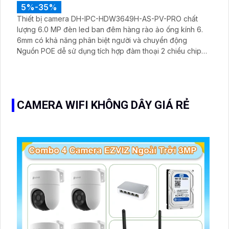
5%-35%
Thiết bị camera DH-IPC-HDW3649H-AS-PV-PRO chất
lượng 6.0 MP đèn led ban đêm hàng rào ảo ống kính 6.
6mm có khả năng phân biệt người và chuyển động
Nguồn POE dễ sử dụng tích hợp đàm thoại 2 chiều chip
xử lý CMOS mượt mà. Hỗ trợ 4 chế độ xem ban đêm Full
Color 30m
CAMERA WIFI KHÔNG DÂY GIÁ RẺ