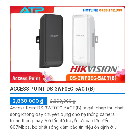
ACCESS POINT DS-3WF0EC-5ACT(B)
2,860,000 ₫
2,860,000 ₫
Access Point DS-3WF0EC-5ACT(B) là giải pháp thu phát
sóng không dây chuyên dụng cho hệ thống camera
trong thang máy. Với tốc độ truyền tải cao lên đến
867Mbps, bộ phát sóng đảm bảo tín hiệu ổn định ở
khoảng cách 500m, hỗ trợ cấu hình tự động và bảo mật