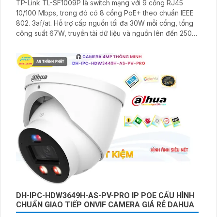
TP-Link TL-SF1009P là switch mạng với 9 cổng RJ45
10/100 Mbps, trong đó có 8 cổng PoE+ theo chuẩn IEEE
802. 3af/at. Hỗ trợ cấp nguồn tối đa 30W mỗi cổng, tổng
công suất 67W, truyền tải dữ liệu và nguồn lên đến 250m
ở chế độ mở rộng. Tích hợp chế độ Ưu tiên và Cách ly,
đảm bảo hiệu suất cao, bảo mật ổn định
DH-IPC-HDW3649H-AS-PV-PRO IP POE CẤU HÌNH
CHUẨN GIAO TIẾP ONVIF CAMERA GIÁ RẺ DAHUA