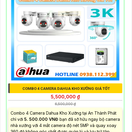
COMBO 4 CAMERA DAHUA KHO XƯỞNG GIÁ TỐT
5,500,000 ₫
6,500,000 ₫
Combo 4 Camera Dahua Kho Xưởng tại An Thành Phát
chỉ với
5. 500.000 VNĐ
bạn đã sỡ hữu ngay bộ camera
nhà xưởng với 4 mắt camera độ nét 5MP và quay xoay
360 độ không góc chết được quản lý và lưu trữ tập