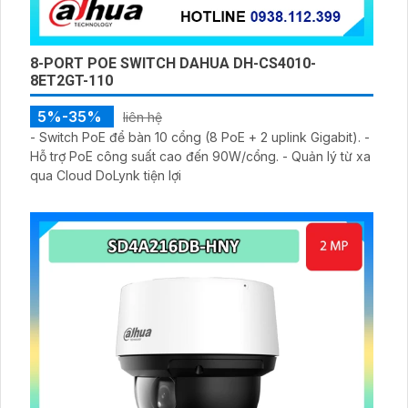
8-PORT POE SWITCH DAHUA DH-CS4010-
8ET2GT-110
5%-35%
liên hệ
- Switch PoE để bàn 10 cổng (8 PoE + 2 uplink Gigabit). -
Hỗ trợ PoE công suất cao đến 90W/cổng. - Quản lý từ xa
qua Cloud DoLynk tiện lợi