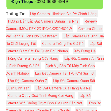
Điện Thoại:
(028) 6688.4949
Thông Tin:
Lắp Camera Hikvision Gia Rẻ Chính Hãng
Hướng Dẫn Lắp Đặt Camera Dahua Tại Nhà
Review
Camera IMOU REX 2D IPC-GK2DP-5C0W
Camera Check
Var Tennis Tích Hợp Livestream
Lắp Camera Gia Đình Giá
Rẻ Chất Lượng Tốt
Camera Trông Trẻ Giá Rẻ
Lắp Đặt
Camera Giám Sát Tại Quận Phú Nhuận
Xây Dựng Hệ
Thống Camera Trong Cửa Hàng
Lắp Đặt Camera An Ninh
Ở Bình Dương Giá Rẻ
Dịch Vụ Bảo Trì Máy Tính Cho
Doanh Nghiệp
Lắp Đặt Camera Tại TP.HCM Giá Tốt
Lắp Đặt Camera Quận 7
Lắp Đăt Camera Quan Sát
Quận Bình Tân
Lắp Đặt Camera Cửa Hàng Giá Rẻ
Camera Quay Quá Trình Đóng Gói Hàng
Lắp Bộ
Camera Wifi Chống Trộm Cho Gia Đình Sắc Nét
Trọn Bộ
Camera Kho Hàng Chuyên Dụng Giá Rẻ
Bộ 4 camera