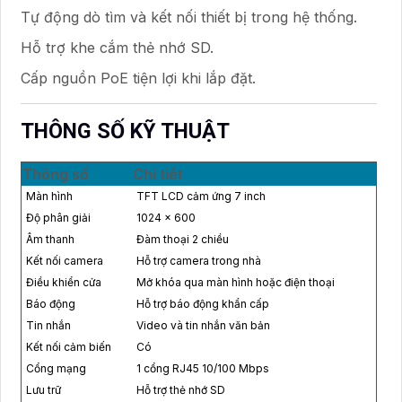
Tự động dò tìm và kết nối thiết bị trong hệ thống.
Hỗ trợ khe cắm thẻ nhớ SD.
Cấp nguồn PoE tiện lợi khi lắp đặt.
THÔNG SỐ KỸ THUẬT
Thông số
Chi tiết
Màn hình
TFT LCD cảm ứng 7 inch
Độ phân giải
1024 × 600
Âm thanh
Đàm thoại 2 chiều
Kết nối camera
Hỗ trợ camera trong nhà
Điều khiển cửa
Mở khóa qua màn hình hoặc điện thoại
Báo động
Hỗ trợ báo động khẩn cấp
Tin nhắn
Video và tin nhắn văn bản
Kết nối cảm biến
Có
Cổng mạng
1 cổng RJ45 10/100 Mbps
Lưu trữ
Hỗ trợ thẻ nhớ SD