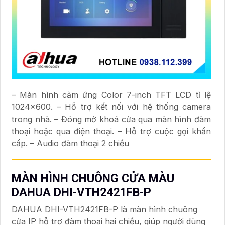
– Màn hình cảm ứng Color 7-inch TFT LCD tỉ lệ
1024×600. – Hỗ trợ kết nối với hệ thống camera
trong nhà. – Đóng mở khoá cửa qua màn hình đàm
thoại hoặc qua điện thoại. – Hỗ trợ cuộc gọi khẩn
cấp. – Audio đàm thoại 2 chiều
MÀN HÌNH CHUÔNG CỬA MÀU
DAHUA DHI-VTH2421FB-P
DAHUA DHI-VTH2421FB-P là màn hình chuông
cửa IP hỗ trợ đàm thoại hai chiều, giúp người dùng