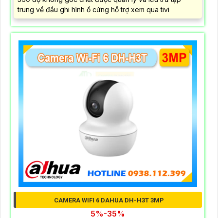
trung về đầu ghi hình ổ cứng hỗ trợ xem qua tivi
CAMERA WIFI 6 DAHUA DH-H3T 3MP
5%-35%