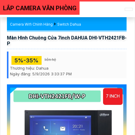
LẮP CAMERA VĂN PHÒNG
Camera Wifi Chính Hãng
Switch Dahua
Màn Hình Chuông Cửa 7inch DAHUA DHI-VTH2421FB-
P
5%-35%
liên hệ
Thương hiệu:
Dahua
Ngày đăng:
5/9/2026 3:33:37 PM