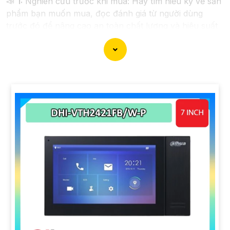
📣
1:
Nghiên cứu trước khi mua: Hãy tìm hiểu kỹ về sản
phẩm bạn muốn mua, đọc đánh giá từ người dùng
trước đó để nâng cao an toàn chất lượng và hiệu suất
sản phẩm.
️✅
2:
Theo dõi các chương trình khuyến mãi: Các cửa
hàng thường có các chương trình giảm giá, khuyến mãi
vào dịp lễ, sự kiện đặc biệt. Hãy theo dõi và chọn lúc
có giá ưu đãi tốt nhất.
🤴
3:
Mua hàng online: Mua hàng trực tuyến thường có
nhiều ưu điểm về giá cả so với mua tại cửa hàng truyền
thống vì không có chi phí bán hàng trực tiếp, dễ dàng
so sánh giá cả và chất lượng.
4:
Tìm kiếm sản phẩm trong phân khúc giá rẻ: Có
nhiều hãng sản xuất sản phẩm công nghệ chất lượng
với giá phải chăng, hãy tìm hiểu và so sánh để chọn
được sản phẩm phù hợp.
💲
5:
Mua sản phẩm từ những thương hiệu uy tín: Chọn
mua thiết bị từ các thương hiệu uy tín có uy tín trên thị
trường để nâng cao an toàn chất lượng và dịch vụ hỗ