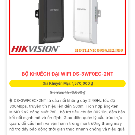
BỘ KHUẾCH ĐẠI WIFI DS-3WF0EC-2NT
Giá Khuyến Mại: 1,570,000 ₫
Giá Bán: 1,570,000 ₫
🎬 DS-3WF0EC-2NT là cầu nối không dây 2.4GHz tốc độ
300Mbps, truyền tín hiệu lên đến 500m. Tích hợp ăng-ten
MIMO 2x2 công suất 7dBi, hỗ trợ tiêu chuẩn 802.11n, đảm bảo
kết nối mạnh mẽ và ổn định. Giao diện quản lý cấu trúc trực
quan, dễ cấu hình và vận hành trong môi trường thang máy,
hỗ trợ đẩy báo động thời gian thực nhanh chóng và hiệu quả.