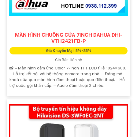
trợ sau bán hàng tốt.
Hy vọng những gợi ý trên sẽ giúp bạn tìm được thiết bị
điện tử công nghệ chất lượng với giá rẻ!
MÀN HÌNH CHUÔNG CỬA 7INCH DAHUA DHI-
VTH2421FB-P
Giá Khuyến Mại: 5%-35%
Giá Bán: liên hệ
📸 – Màn hình cảm ứng Color 7-inch TFT LCD tỉ lệ 1024×600.
– Hỗ trợ kết nối với hệ thống camera trong nhà. – Đóng mở
khoá cửa qua màn hình đàm thoại hoặc qua điện thoại. – Hỗ
'
trợ cuộc gọi khẩn cấp. – Audio đàm thoại 2 chiều.