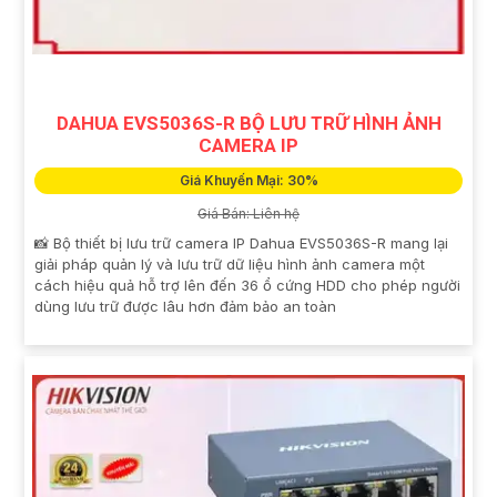
DAHUA EVS5036S-R BỘ LƯU TRỮ HÌNH ẢNH
CAMERA IP
Giá Khuyến Mại: 30%
Giá Bán: Liên hệ
📸 Bộ thiết bị lưu trữ camera IP Dahua EVS5036S-R mang lại
giải pháp quản lý và lưu trữ dữ liệu hình ảnh camera một
cách hiệu quả hỗ trợ lên đến 36 ổ cứng HDD cho phép người
dùng lưu trữ được lâu hơn đảm bảo an toàn