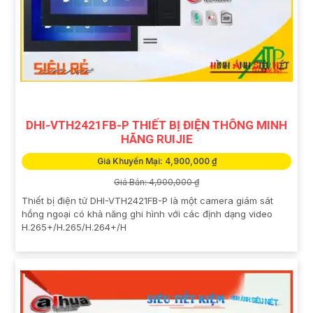
DHI-VTH2421FB-P THIẾT BỊ ĐIỆN THÔNG MINH
HÃNG RUIJIE
Giá Khuyến Mại: 4,900,000 ₫
Giá Bán: 4,900,000 ₫
Thiết bị điện tử DHI-VTH2421FB-P là một camera giám sát
hồng ngoại có khả năng ghi hình với các định dạng video
H.265+/H.265/H.264+/H