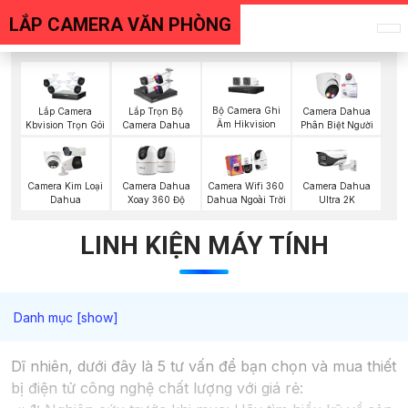
LẮP CAMERA VĂN PHÒNG
Bộ Camera Ghi
Lắp Camera
Lắp Trọn Bộ
Camera Dahua
Âm Hikvision
Kbvision Trọn Gói
Camera Dahua
Phân Biệt Người
Camera Kim Loại
Camera Dahua
Camera Wifi 360
Camera Dahua
Dahua
Xoay 360 Độ
Dahua Ngoài Trời
Ultra 2K
LINH KIỆN MÁY TÍNH
Dĩ nhiên, dưới đây là 5 tư vấn để bạn chọn và mua thiết
bị điện tử công nghệ chất lượng với giá rẻ: