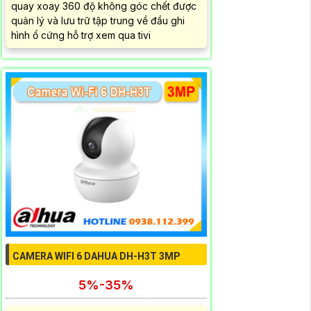
quay xoay 360 độ không góc chết được
quản lý và lưu trữ tập trung về đầu ghi
hình ổ cứng hỗ trợ xem qua tivi
CAMERA WIFI 6 DAHUA DH-H3T 3MP
5%-35%