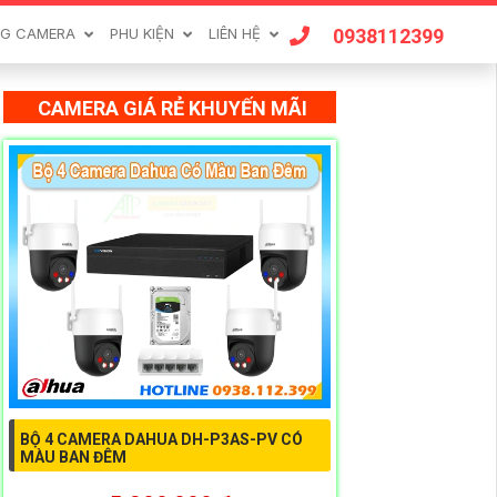
0938112399
G CAMERA
PHU KIỆN
LIÊN HỆ
CAMERA GIÁ RẺ KHUYẾN MÃI
BỘ 4 CAMERA DAHUA DH-P3AS-PV CÓ
MÀU BAN ĐÊM