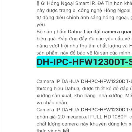
🎖️
6:
Hồng Ngoại Smart IR: Để Tin hơn khả 
này được trang bị công nghệ Hồng Ngoại
tự động điều chỉnh ánh sáng hồng ngoại, g
yếu.
Bộ sản phẩm Dahua
Lắp đặt camera qua
hiệu quả. Đáp ứng đầy đủ các yêu cầu về g
năng vượt trội như thu âm chất lượng và 
sản phẩm này để bảo vệ tài sản của mình 
DH-IPC-HFW1230DT-
Camera IP DAHUA
DH-IPC-HFW1230DT
thương hiệu Dahua, được thiết kế để đáp 
xưởng sản xuất, kho hàng, nhà xưởng. Máy 
và chắc chắn.
Camera IP DAHUA
DH-IPC-HFW1230DT
phân giải 2.0 megapixel FULL HD 1080P, c
chất lượng
camera này khuyên dùng khi xe
thực và chi tiết.