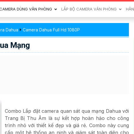
CAMERA DÙNG VĂN PHÒNG
LẮP BỘ CAMERA VĂN PHÒNG
HÃN
era Dahua
Camera Dahua Full Hd 1080P
Qua Mạng
Combo Lắp đặt camera quan sát qua mạng Dahua với
Trang Bị Thu Âm là sự kết hợp hoàn hảo cho công
trình nhỏ với thiết kế đẹp và giá rẻ. Combo này cung
cấp một hệ thống an ninh và giám sát toàn diện cho