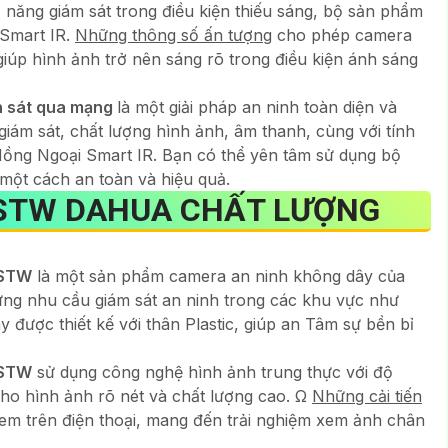
năng giám sát trong điều kiện thiếu sáng, bộ sản phẩm
 Smart IR.
Những thông số ấn tượng
cho phép camera
iúp hình ảnh trở nên sáng rõ trong điều kiện ánh sáng
n sát qua mạng
là một giải pháp an ninh toàn diện và
iám sát, chất lượng hình ảnh, âm thanh, cùng với tính
Hồng Ngoại Smart IR. Bạn có thể yên tâm sử dụng bộ
một cách an toàn và hiệu quả.
STW
DAHUA CHẤT LƯỢNG
-STW
là một sản phẩm camera an ninh không dây của
ứng nhu cầu giám sát an ninh trong các khu vực như
được thiết kế với thân Plastic, giúp an Tâm sự bền bỉ
-STW
sử dụng công nghệ hình ảnh trung thực với độ
ho hình ảnh rõ nét và chất lượng cao. Ω
Những cải tiến
m trên điện thoại, mang đến trải nghiệm xem ảnh chân