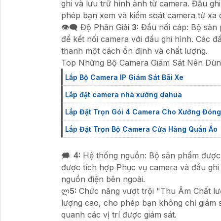
ghi và lưu trữ hình ảnh từ camera. Đầu gh
phép bạn xem và kiểm soát camera từ xa 
👁️‍🗨 Độ Phân Giải
3:
Đầu nối cáp: Bộ sản 
để kết nối camera với đầu ghi hình. Các đ
thanh một cách ổn định và chất lượng.
Top Những Bộ Camera Giám Sát Nên Dùng
Lắp Bộ Camera IP Giám Sát Bãi Xe
Lắp đặt camera nhà xưởng dahua
Lắp Đặt Trọn Gói 4 Camera Cho Xưởng Đóng
Lắp Đặt Trọn Bộ Camera Cửa Hàng Quần Áo
🗯️
4:
Hệ thống nguồn: Bộ sản phẩm được 
được tích hợp Phục vụ camera và đầu ghi
nguồn điện bên ngoài.
ლ
5:
Chức năng vượt trội "Thu Âm Chất l
lượng cao, cho phép bạn không chỉ giám 
quanh các vị trí được giám sát.