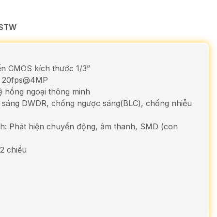
-STW
n CMOS kích thước 1/3”
/ 20fps@4MP
ệ hồng ngoại thông minh
c sáng DWDR, chống ngược sáng(BLC), chống nhiễu
nh: Phát hiện chuyển động, âm thanh, SMD (con
 2 chiều