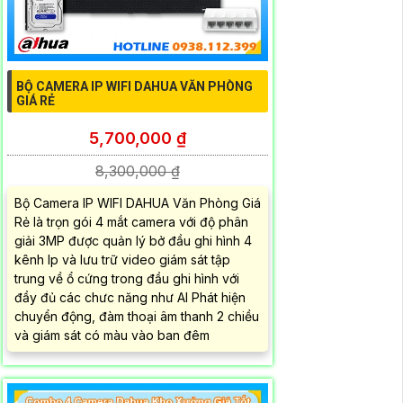
BỘ CAMERA IP WIFI DAHUA VĂN PHÒNG
GIÁ RẺ
5,700,000 ₫
8,300,000 ₫
Bộ Camera IP WIFI DAHUA Văn Phòng Giá
Rẻ là trọn gói 4 mắt camera với độ phân
giải 3MP được quản lý bở đầu ghi hình 4
kênh Ip và lưu trữ video giám sát tập
trung về ổ cứng trong đầu ghi hình với
đầy đủ các chưc năng như AI Phát hiện
chuyển động, đàm thoại âm thanh 2 chiều
và giám sát có màu vào ban đêm