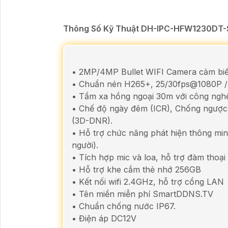
Thông Số Kỹ Thuật DH-IPC-HFW1230DT
• 2MP/4MP Bullet WIFI Camera cảm biế
• Chuẩn nén H265+, 25/30fps@1080P 
• Tầm xa hồng ngoại 30m với công ngh
• Chế độ ngày đêm (ICR), Chống ngượ
(3D-DNR).
• Hỗ trợ chức năng phát hiện thông mi
người).
• Tích hợp mic và loa, hỗ trợ đàm thoại
• Hỗ trợ khe cắm thẻ nhớ 256GB
• Kết nối wifi 2.4GHz, hỗ trợ cổng LAN
• Tên miền miễn phí SmartDDNS.TV
• Chuẩn chống nước IP67.
• Điện áp DC12V