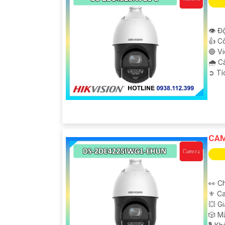
👁 Độ
👍 C
🔴 V
🌧️ 
️➲ T
CAM
👀 C
⚜️ C
💥 G
🎲 M