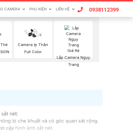
0938112399
G CAMERA
PHU KIỆN
LIÊN HỆ
 Thẻ
Camera Ip Thân
ISION
Full Color
Lắp Camera Ngụy
Trang
sắt nét:
hông bị che khuất và có góc quan sát rộng.
in cậy
hình ảnh sắt nét.