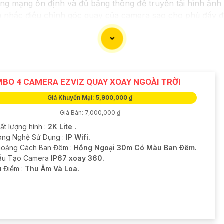
g mạng ổn định và đủ băng thông để truyền tải hình ảnh 
 nhắc điều chỉnh góc quay của camera sao cho phủ đầy đủ
ra IP được thiết lập bảo mật mạnh, như đổi mật khẩu mặ
háp lưu trữ hình ảnh, có thể lưu trữ trên đám mây hoặc thi
hực hiện kiểm tra và bảo dưỡng camera định kỳ để
Hoàn to
BO 4 CAMERA EZVIZ QUAY XOAY NGOÀI TRỜI
iểu rõ hơn về việc lắp đặt Camera IP Hình Sát Nét. Nếu cầ
Giá Khuyến Mại: 5,900,000 ₫
chi tiết hơn nhé!
Giá Bán: 7,000,000 ₫
ất lượng hình :
2K Lite .
ông Nghệ Sử Dụng :
IP Wifi.
hoảng Cách Ban Đêm :
Hồng Ngoại 30m Có Màu Ban Ðêm.
Cấu Tạo Camera
IP67 xoay 360.
u Điểm :
Thu Âm Và Loa.