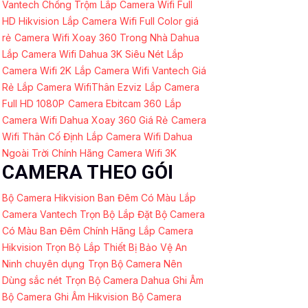
Vantech Chống Trộm
Lắp Camera Wifi Full
HD Hikvision
Lắp Camera Wifi Full Color giá
rẻ
Camera Wifi Xoay 360 Trong Nhà Dahua
Lắp Camera Wifi Dahua 3K Siêu Nét
Lắp
Camera Wifi 2K
Lắp Camera Wifi Vantech Giá
Rẻ
Lắp Camera WifiThân Ezviz
Lắp Camera
Full HD 1080P
Camera Ebitcam 360
Lắp
Camera Wifi Dahua Xoay 360 Giá Rẻ
Camera
Wifi Thân Cố Định
Lắp Camera Wifi Dahua
Ngoài Trời Chính Hãng
Camera Wifi 3K
CAMERA THEO GÓI
Bộ Camera Hikvision Ban Đêm Có Màu
Lắp
Camera Vantech Trọn Bộ
Lắp Đặt Bộ Camera
Có Màu Ban Đêm Chính Hãng
Lắp Camera
Hikvision Trọn Bộ
Lắp Thiết Bị Bảo Vệ An
Ninh chuyên dụng
Trọn Bộ Camera Nên
Dùng sắc nét
Trọn Bộ Camera Dahua Ghi Âm
Bộ Camera Ghi Âm Hikvision
Bộ Camera