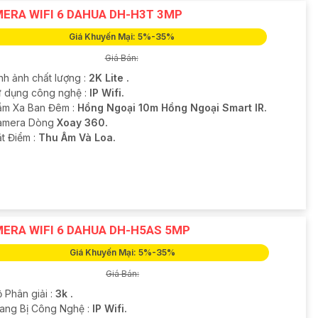
ERA WIFI 6 DAHUA DH-H3T 3MP
Giá Khuyến Mại: 5%-35%
Giá Bán:
nh ảnh chất lượng :
2K Lite .
ử dụng công nghệ :
IP Wifi.
ầm Xa Ban Đêm :
Hồng Ngoại 10m Hồng Ngoại Smart IR.
amera Dòng
Xoay 360.
ặt Điểm :
Thu Âm Và Loa.
ERA WIFI 6 DAHUA DH-H5AS 5MP
Giá Khuyến Mại: 5%-35%
Giá Bán:
 Phân giải :
3k .
rang Bị Công Nghệ :
IP Wifi.