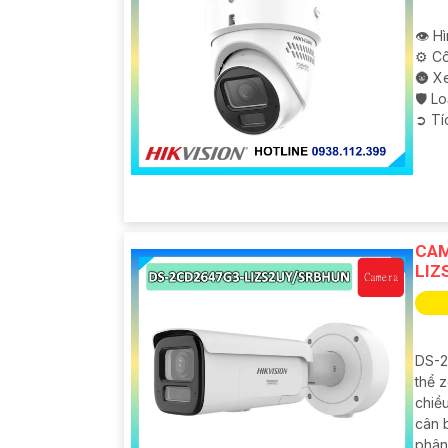
👁 H
⚙ Cô
🌚 X
🛡 L
️➲ T
CAM
LIZ
DS-2
thể z
chiề
cân 
phân 