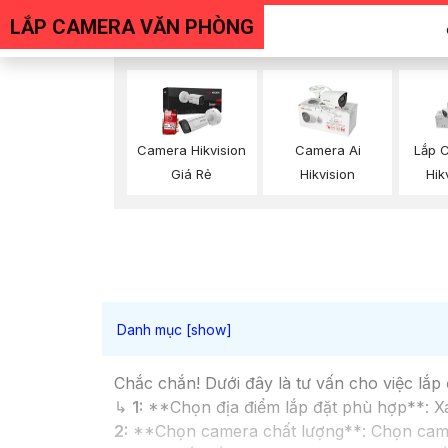
LẮP CAMERA VĂN PHÒNG
Camera Hikvision
Camera Ai
Lắp 
Giá Rẻ
Hikvision
Hik
Chắc chắn! Dưới đây là tư vấn cho việc lắ
↳
1:
**Chọn địa điểm lắp đặt phù hợp**: Xác
2:
**Chọn camera chất lượng**: Chọn camera