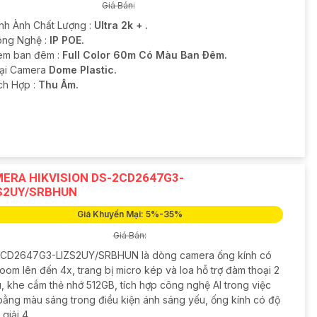
Giá Bán:
ình Ành Chất Lượng :
Ultra 2k + .
ng Nghệ :
IP POE.
em ban đêm :
Full Color 60m Có Màu Ban Ðêm.
oại Camera
Dome Plastic.
ích Hợp :
Thu Âm.
ERA HIKVISION DS-2CD2647G3-
S2UY/SRBHUN
Giá Khuyến Mại: 5%-35%
Giá Bán:
CD2647G3-LIZS2UY/SRBHUN là dòng camera ống kính có
oom lên đến 4x, trang bị micro kép và loa hỗ trợ đàm thoại 2
u, khe cắm thẻ nhớ 512GB, tích hợp công nghệ AI trong việc
bằng màu sáng trong điều kiện ánh sáng yếu, ống kính có độ
giải 4