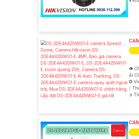
️🎙 K
CAM
👁 Ch
👍 C
✪ Vi
↕️ T
️➲ T
CAM