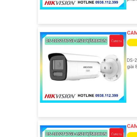
CAM
DS-2
giải 
CAM