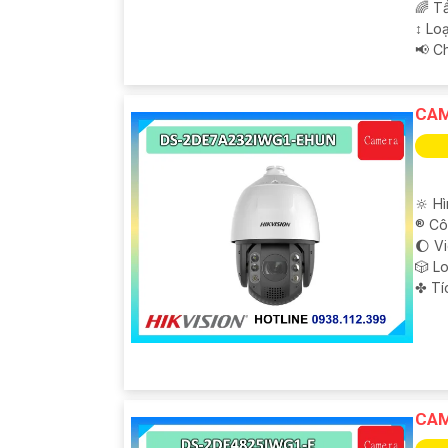
🌈 T
↕️ L
️📢 
CAM
🔆 H
®️ C
🌔 V
🎲 L
️✤ T
CAM