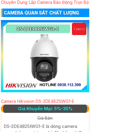
Chuyên Dụng
Lắp Camera Báo Động Trọn Bộ
CAMERA QUAN SÁT CHẤT LƯỢNG
Camera Hikvision DS-2DE4825IWG1-E
Giá Khuyến Mại: 5%-35%
Giá Bán:
DS-2DE4825IWG1-E là dòng camera