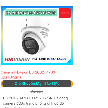
Camera Hikvision DS-2CD2H47G3-
LIZS2UY/SRB
Giá Khuyến Mại: 5%-35%
Giá Bán:
DS-2CD2H47G3-LIZS2UY/SRB là dòng
camera được trang bị ống kính có độ