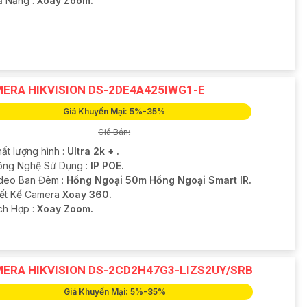
hả Năng :
Xoay Zoom.
ERA HIKVISION DS-2DE4A425IWG1-E
Giá Khuyến Mại: 5%-35%
Giá Bán:
ất lượng hình :
Ultra 2k + .
ông Nghệ Sử Dụng :
IP POE.
deo Ban Đêm :
Hồng Ngoại 50m Hồng Ngoại Smart IR.
hiết Kế Camera
Xoay 360.
ích Hợp :
Xoay Zoom.
ERA HIKVISION DS-2CD2H47G3-LIZS2UY/SRB
Giá Khuyến Mại: 5%-35%