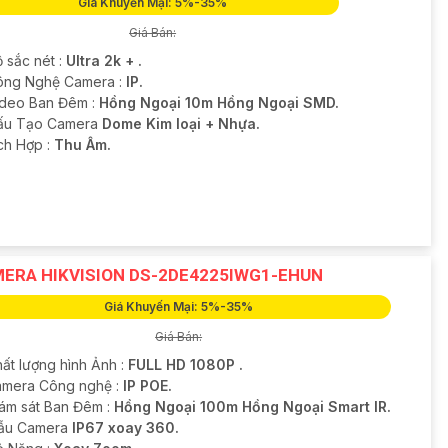
Giá Khuyến Mại: 5%-35%
Giá Bán:
 sắc nét :
Ultra 2k + .
ông Nghệ Camera :
IP.
ideo Ban Đêm :
Hồng Ngoại 10m Hồng Ngoại SMD.
Cấu Tạo Camera
Dome Kim loại + Nhựa.
ích Hợp :
Thu Âm.
ERA HIKVISION DS-2DE4225IWG1-EHUN
Giá Khuyến Mại: 5%-35%
Giá Bán:
hất lượng hình Ảnh :
FULL HD 1080P .
amera Công nghệ :
IP POE.
iám sát Ban Đêm :
Hồng Ngoại 100m Hồng Ngoại Smart IR.
ẫu Camera
IP67 xoay 360.