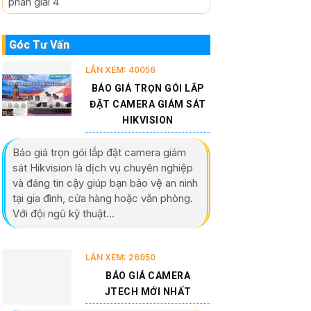
phân giải 4
Góc Tư Vấn
LẦN XEM: 40056
BÁO GIÁ TRỌN GÓI LẮP
ĐẶT CAMERA GIÁM SÁT
HIKVISION
Báo giá trọn gói lắp đặt camera giám
sát Hikvision là dịch vụ chuyên nghiệp
và đáng tin cậy giúp bạn bảo vệ an ninh
tại gia đình, cửa hàng hoặc văn phòng.
Với đội ngũ kỹ thuật...
LẦN XEM: 26950
BÁO GIÁ CAMERA
JTECH MỚI NHẤT