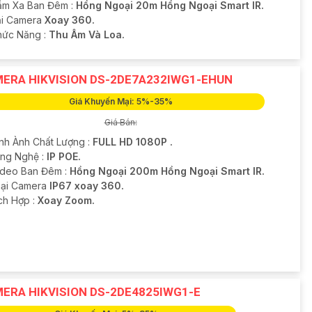
ầm Xa Ban Đêm :
Hồng Ngoại 20m Hồng Ngoại Smart IR.
oại Camera
Xoay 360.
Chức Năng :
Thu Âm Và Loa.
ERA HIKVISION DS-2DE7A232IWG1-EHUN
Giá Khuyến Mại: 5%-35%
Giá Bán:
ình Ành Chất Lượng :
FULL HD 1080P .
ông Nghệ :
IP POE.
ideo Ban Đêm :
Hồng Ngoại 200m Hồng Ngoại Smart IR.
oại Camera
IP67 xoay 360.
ích Hợp :
Xoay Zoom.
ERA HIKVISION DS-2DE4825IWG1-E