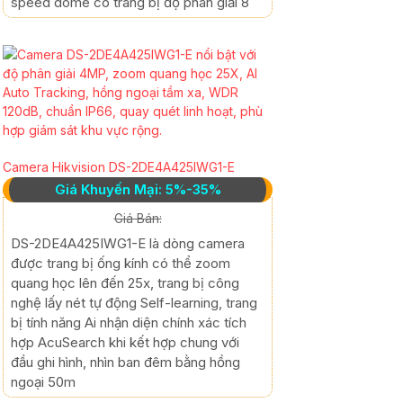
speed dome có trang bị độ phân giải 8
Camera Hikvision DS-2DE4A425IWG1-E
Giá Khuyến Mại: 5%-35%
Giá Bán:
DS-2DE4A425IWG1-E là dòng camera
được trang bị ống kính có thể zoom
quang học lên đến 25x, trang bị công
nghệ lấy nét tự động Self-learning, trang
bị tính năng Ai nhận diện chính xác tích
hợp AcuSearch khi kết hợp chung với
đầu ghi hình, nhìn ban đêm bằng hồng
ngoại 50m