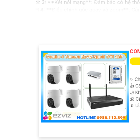
⚒
3:
**Kết nối mạng**: Đảm bảo có hệ thốn
🀄
4:
**Điều chỉnh góc quay và zoom**: Cân
lượng hình ảnh sau khi lắp đặt xong.
📷
5:
**Bảo mật thông tin**: Đảm bảo came
🤖️
6:
**Lưu trữ dữ liệu**: Xác định phương p
❇️
7:
**Kiểm tra và bảo dưỡng định kỳ**: T
chất lượng hình ảnh sắc nét.
COM
Hy vọng những thông tin trên sẽ giúp bạn h
khác, bạn hãy thoải mái hỏi để được tư vấn 
✨ Ch
👍 C
🌙 K
🕉️ 
️📡 Ư