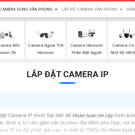
CAMERA DÙNG VĂN PHÒNG
LẮP BỘ CAMERA VĂN PHÒNG
HÃN
Camea Wifi
Camera Ngoài Trời
Camera Hikvision
Camera Có
vision 2K
Hikvision
Phân Biệt Người
Nhớ SD HIKV
LẮP ĐẶT CAMERA IP
p đặt Camera IP Hình Sát Nét để
Hoàn toàn tin cậy
hình ảnh 
 định vị trí cần giám sát và chọn địa điểm phù hợp, nơi k
 IP có độ phân giải cao, ít nhất là 1080p để
Hoàn toàn t