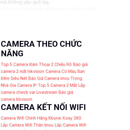
mà không gây giựt lag.
 khu vực cần quan sát và thử nghiệm chất
c định và cập nhật phần mềm thường xuyên.
ết bị lưu trữ nội bộ.
àn tin cậy
hoạt động ổn định và duy trì
CAMERA THEO CHỨC
n thêm thông tin hay có bất kỳ câu hỏi nào
NĂNG
Top 5 Camera Đàm Thoại 2 Chiều Rõ
Báo giá
camera 2 mắt hikvision
Camera Có Màu Ban
Đêm Siêu Nét
Báo Giá Camera imou Trong
Nhà
Gía Camera IP
Top 5 Camera 2 Mắt
Lắp
camera check var Livestream
Báo giá
camera kbvision
CAMERA KẾT NỐI WIFI
Camera Wifi Chính Hãng Kbone Xoay 360
Lắp Camera Wifi Thân Imou
Lăp Camera Wifi