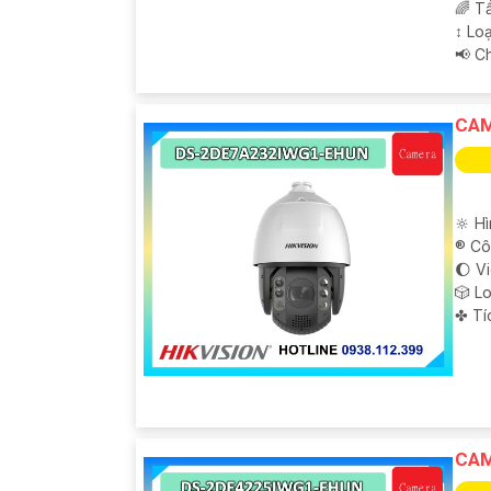
🌈 T
↕️ L
️📢 
CAM
🔆 H
®️ C
🌔 V
🎲 L
️✤ T
CAM