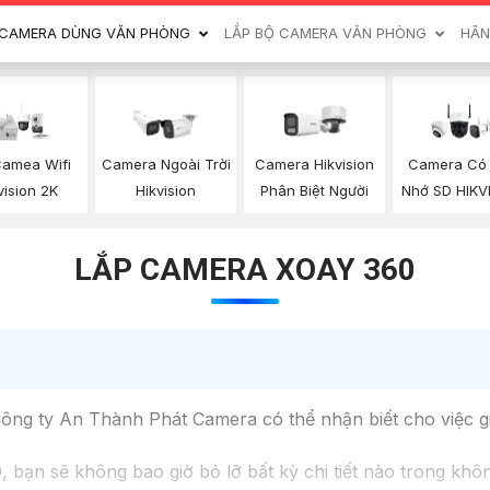
CAMERA DÙNG VĂN PHÒNG
LẮP BỘ CAMERA VĂN PHÒNG
HÃN
Camea Wifi
Camera Ngoài Trời
Camera Hikvision
Camera Có
vision 2K
Hikvision
Phân Biệt Người
Nhớ SD HIKV
LẮP CAMERA XOAY 360
Công ty An Thành Phát Camera có thể nhận biết cho việc gi
 bạn sẽ không bao giờ bỏ lỡ bất kỳ chi tiết nào trong khô