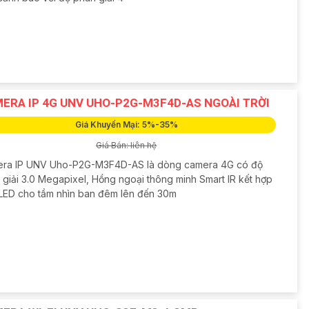
ERA IP 4G UNV UHO-P2G-M3F4D-AS NGOÀI TRỜI
Giá Khuyến Mại: 5%-35%
Giá Bán: liên hệ
ra IP UNV Uho-P2G-M3F4D-AS là dòng camera 4G có độ
 giải 3.0 Megapixel, Hồng ngoại thông minh Smart IR kết hợp
LED cho tầm nhìn ban đêm lên đến 30m