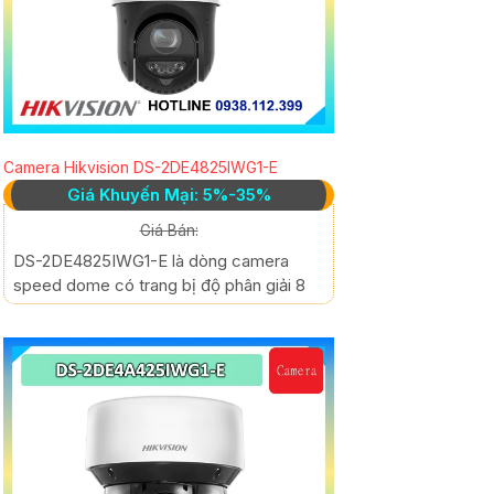
Camera Hikvision DS-2DE4825IWG1-E
Giá Khuyến Mại: 5%-35%
Giá Bán:
DS-2DE4825IWG1-E là dòng camera
speed dome có trang bị độ phân giải 8