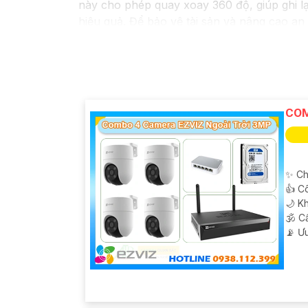
này cho phép quay xoay 360 độ, giúp ghi l
hiệu quả. Để bảo vệ tài sản và nâng cao an
chi tiết và được tư vấn miễn phí."
Hy vọng câu này sẽ giúp bạn trong việc gi
ngần ngại để lại câu hỏi!
COM
✨ Ch
👍 C
🌙 K
🕉️ 
️📡 Ư