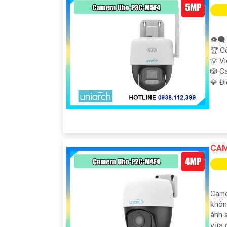
👁️‍
🏆 C
💡 V
🎲 C
️💎 Đ
CAM
Came
khôn
ánh 
vừa 