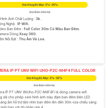
Giá Khuyến Mại: 5%-35%
Giá Bán: liên hệ
 Hình Ành Chất Lượng :
3k .
ông Nghệ :
IP Wifi.
ideo Ban Đêm :
Full Color 30m Có Màu Ban Ðêm.
amera Dòng
Xoay 360.
iểm Nỗi Bật :
Thu Âm Và Loa.
ERA IP PT UNV WIFI UHO-P2C-M4F4 FULL COLOR
Giá Khuyến Mại: 5%-35%
Giá Bán: liên hệ
ra IP PT UNV WiUho-P2C-M4F4Fi là dòng camera wifi
g dâ cho phép xem hình ảnh màu đậm ban đêm Đèn LED
sáng ấm hỗ trợ tầm nhìn ban đêm lên đến 30m vừa chiếu sáng
cảnh báo với độ phân giải 4