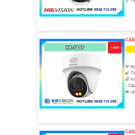
️➲ T
CAM
💯 Độ
🌠 T
🌈 X
↕️ C
️📢 Ư
CAM