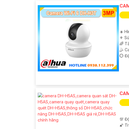
CAM
☀️ Hì
⚜️ S
🌈 T
🤹 C
️💮 Đ
'
CAM
💯 Độ
🌠 T