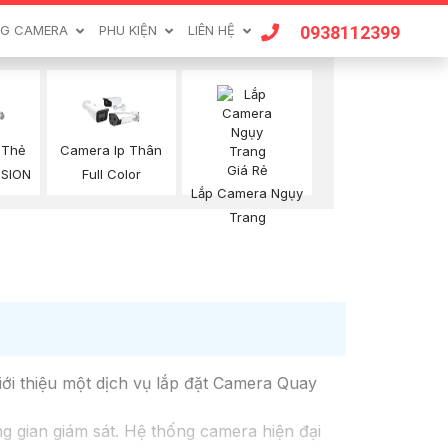
0938112399
G CAMERA
PHU KIỆN
LIÊN HỆ
 Thẻ
Camera Ip Thân
ISION
Full Color
Lắp Camera Ngụy
Trang
ới thiệu một dịch vụ lắp đặt Camera Quay
ng gian giám sát. Hệ thống camera hiện đại