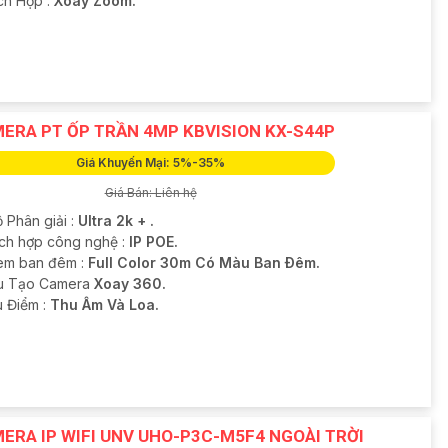
ích Hợp :
Xoay Zoom.
ERA PT ỐP TRẦN 4MP KBVISION KX-S44P
Giá Khuyến Mại: 5%-35%
Giá Bán: Liên hệ
 Phân giải :
Ultra 2k + .
ích hợp công nghệ :
IP POE.
em ban đêm :
Full Color 30m Có Màu Ban Ðêm.
ấu Tạo Camera
Xoay 360.
u Điểm :
Thu Âm Và Loa.
ERA IP WIFI UNV UHO-P3C-M5F4 NGOÀI TRỜI