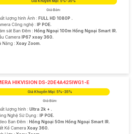
Giá Khuyến Mại: 5%-35%
Giá Bán:
hất lượng hình Ảnh :
FULL HD 1080P .
amera Công nghệ :
IP POE.
iám sát Ban Đêm :
Hồng Ngoại 100m Hồng Ngoại Smart IR.
ẫu Camera
IP67 xoay 360.
hả Năng :
Xoay Zoom.
ERA HIKVISION DS-2DE4A425IWG1-E
Giá Khuyến Mại: 5%-35%
Giá Bán:
ất lượng hình :
Ultra 2k + .
ông Nghệ Sử Dụng :
IP POE.
deo Ban Đêm :
Hồng Ngoại 50m Hồng Ngoại Smart IR.
hiết Kế Camera
Xoay 360.