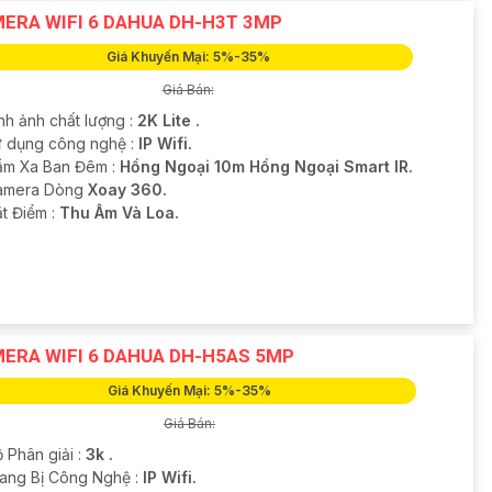
ERA WIFI 6 DAHUA DH-H3T 3MP
Giá Khuyến Mại: 5%-35%
Giá Bán:
nh ảnh chất lượng :
2K Lite .
ử dụng công nghệ :
IP Wifi.
ầm Xa Ban Đêm :
Hồng Ngoại 10m Hồng Ngoại Smart IR.
amera Dòng
Xoay 360.
ặt Điểm :
Thu Âm Và Loa.
ERA WIFI 6 DAHUA DH-H5AS 5MP
Giá Khuyến Mại: 5%-35%
Giá Bán:
 Phân giải :
3k .
rang Bị Công Nghệ :
IP Wifi.