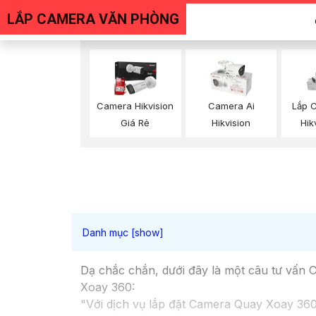
LẮP CAMERA VĂN PHÒNG
Camera Hikvision
Camera Ai
Lắp 
Giá Rẻ
Hikvision
Hik
Dạ chắc chắn, dưới đây là một câu tư vấn 
Xoay 360:
"Với dịch vụ lắp đặt Camera Quay Xoay 360,