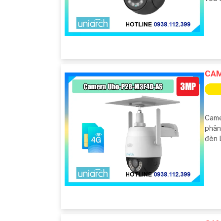
CAM
Came
phân
đèn 