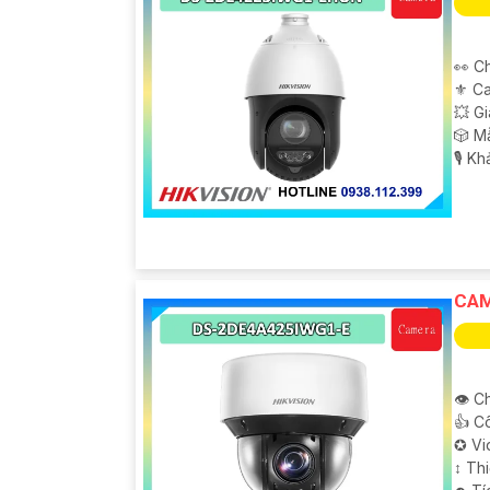
👀 C
⚜️ C
💥 G
🎲 M
️🎙 K
CAM
👁 Ch
👍 C
✪ Vi
↕️ T