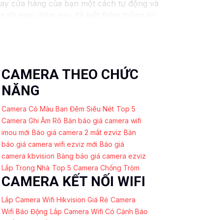
hay cửa hàng của bạn một cách tự động và
g tôi ngay hôm nay để biết thêm thông tin
ần thêm sự hỗ trợ hoặc tư vấn khác, đừng
CAMERA THEO CHỨC
NĂNG
Camera Có Màu Ban Đêm Siêu Nét
Top 5
Camera Ghi Âm Rõ
Bản báo giá camera wifi
imou mới
Báo giá camera 2 mắt ezviz
Bản
báo giá camera wifi ezviz mới
Báo giá
camera kbvision
Bảng báo giá camera ezviz
Lắp Trong Nhà
Top 5 Camera Chống Trộm
CAMERA KẾT NỐI WIFI
Lắp Camera Wifi Hikvision Giá Rẻ
Camera
Wifi Báo Động
Lắp Camera Wifi Có Cảnh Báo