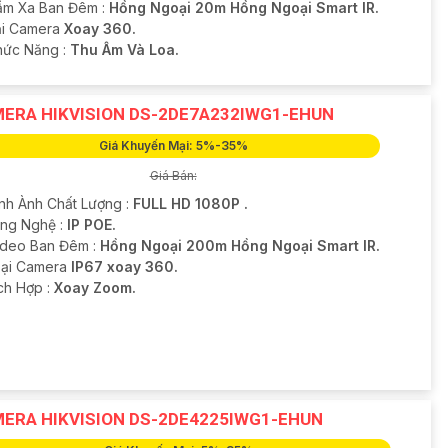
ầm Xa Ban Đêm :
Hồng Ngoại 20m Hồng Ngoại Smart IR.
oại Camera
Xoay 360.
Chức Năng :
Thu Âm Và Loa.
ERA HIKVISION DS-2DE7A232IWG1-EHUN
Giá Khuyến Mại: 5%-35%
Giá Bán:
ình Ành Chất Lượng :
FULL HD 1080P .
ông Nghệ :
IP POE.
ideo Ban Đêm :
Hồng Ngoại 200m Hồng Ngoại Smart IR.
oại Camera
IP67 xoay 360.
ích Hợp :
Xoay Zoom.
ERA HIKVISION DS-2DE4225IWG1-EHUN