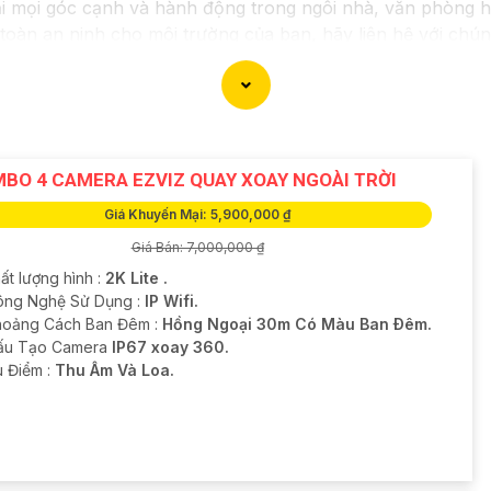
ại mọi góc cạnh và hành động trong ngôi nhà, văn phòng 
 toàn an ninh cho môi trường của bạn, hãy liên hệ với chún
ới thiệu dịch vụ lắp đặt Camera Quay Xoay 360. Nếu bạn c
BO 4 CAMERA EZVIZ QUAY XOAY NGOÀI TRỜI
Giá Khuyến Mại: 5,900,000 ₫
Giá Bán: 7,000,000 ₫
ất lượng hình :
2K Lite .
ông Nghệ Sử Dụng :
IP Wifi.
hoảng Cách Ban Đêm :
Hồng Ngoại 30m Có Màu Ban Ðêm.
Cấu Tạo Camera
IP67 xoay 360.
u Điểm :
Thu Âm Và Loa.