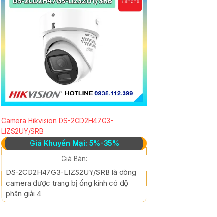
Camera Hikvision DS-2CD2H47G3-
LIZS2UY/SRB
Giá Khuyến Mại: 5%-35%
Giá Bán:
DS-2CD2H47G3-LIZS2UY/SRB là dòng
camera được trang bị ống kính có độ
phân giải 4