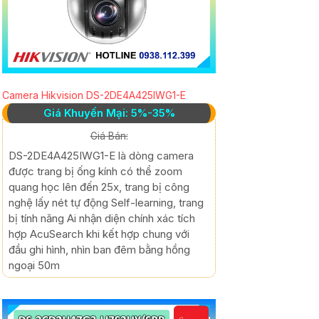
Camera Hikvision DS-2DE4A425IWG1-E
Giá Khuyến Mại: 5%-35%
Giá Bán:
DS-2DE4A425IWG1-E là dòng camera
được trang bị ống kính có thể zoom
quang học lên đến 25x, trang bị công
nghệ lấy nét tự động Self-learning, trang
bị tính năng Ai nhận diện chính xác tích
hợp AcuSearch khi kết hợp chung với
đầu ghi hình, nhìn ban đêm bằng hồng
ngoại 50m