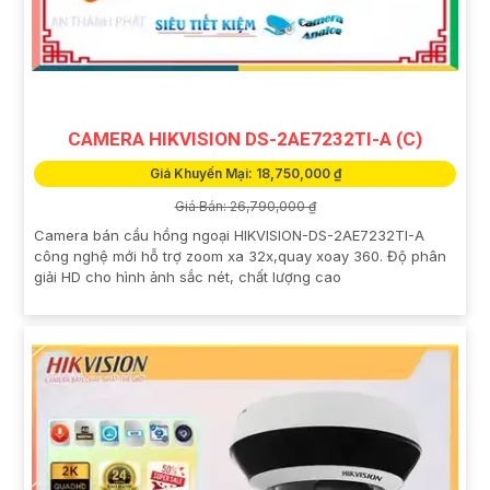
CAMERA HIKVISION DS-2AE7232TI-A (C)
Giá Khuyến Mại: 18,750,000 ₫
Giá Bán: 26,790,000 ₫
Camera bán cầu hồng ngoại HIKVISION-DS-2AE7232TI-A
công nghệ mới hỗ trợ zoom xa 32x,quay xoay 360. Độ phân
giải HD cho hình ảnh sắc nét, chất lượng cao