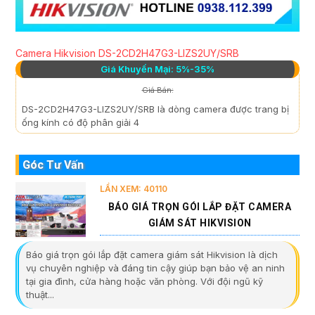
Camera Hikvision DS-2CD2H47G3-LIZS2UY/SRB
Giá Khuyến Mại: 5%-35%
Giá Bán:
DS-2CD2H47G3-LIZS2UY/SRB là dòng camera được trang bị
ống kính có độ phân giải 4
Góc Tư Vấn
LẦN XEM: 40110
BÁO GIÁ TRỌN GÓI LẮP ĐẶT CAMERA
GIÁM SÁT HIKVISION
Báo giá trọn gói lắp đặt camera giám sát Hikvision là dịch
vụ chuyên nghiệp và đáng tin cậy giúp bạn bảo vệ an ninh
tại gia đình, cửa hàng hoặc văn phòng. Với đội ngũ kỹ
thuật...