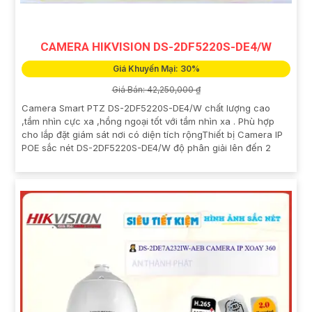
CAMERA HIKVISION DS-2DF5220S-DE4/W
Giá Khuyến Mại: 30%
Giá Bán: 42,250,000 ₫
Camera Smart PTZ DS-2DF5220S-DE4/W chất lượng cao
,tầm nhìn cực xa ,hồng ngoại tốt với tầm nhìn xa . Phù hợp
cho lắp đặt giám sát nơi có diện tích rộngThiết bị Camera IP
POE sắc nét DS-2DF5220S-DE4/W độ phân giải lên đến 2