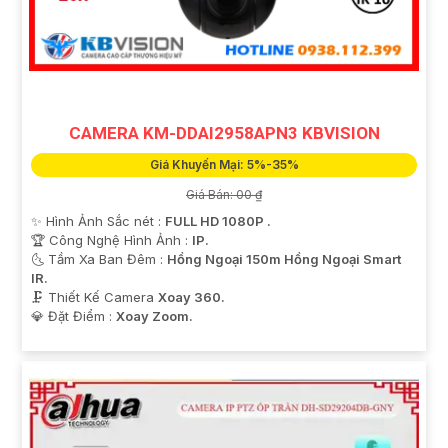
CAMERA KM-DDAI2958APN3 KBVISION
Giá Khuyến Mại: 5%-35%
Giá Bán: 00 ₫
✨ Hình Ảnh Sắc nét :
FULL HD 1080P .
🏆 Công Nghệ Hình Ảnh :
IP.
🌜 Tầm Xa Ban Đêm :
Hồng Ngoại 150m Hồng Ngoại Smart
IR.
🗜️ Thiết Kế Camera
Xoay 360.
️💎 Đặt Điểm :
Xoay Zoom.