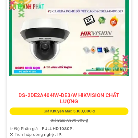
DS-2DE2A404IW-DE3/W HIKVISION CHẤT
LƯỢNG
Giá Khuyến Mại: 5,100,000 ₫
Giá Bán: 7,300,000 ₫
✨ Độ Phân giải :
FULL HD 1080P .
⚒ Tích hợp công nghệ :
IP.