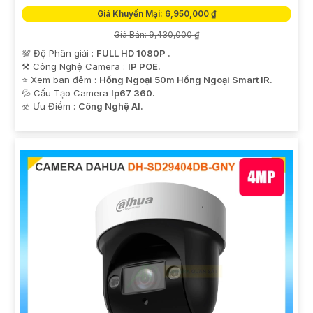
Giá Khuyến Mại: 6,950,000 ₫
Giá Bán: 9,430,000 ₫
💯 Độ Phân giải :
FULL HD 1080P .
⚒ Công Nghệ Camera :
IP POE.
⭐ Xem ban đêm :
Hồng Ngoại 50m Hồng Ngoại Smart IR.
💦 Cấu Tạo Camera
Ip67 360.
️☣️ Ưu Điểm :
Công Nghệ AI.