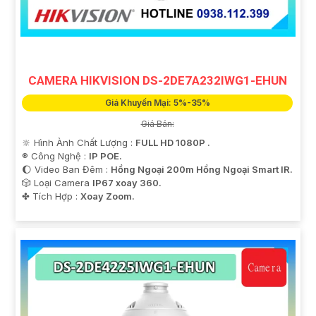
CAMERA HIKVISION DS-2DE7A232IWG1-EHUN
'
Giá Khuyến Mại: 5%-35%
Giá Bán:
🔆 Hình Ành Chất Lượng :
FULL HD 1080P .
®️ Công Nghệ :
IP POE.
🌔 Video Ban Đêm :
Hồng Ngoại 200m Hồng Ngoại Smart IR.
🎲 Loại Camera
IP67 xoay 360.
️✤ Tích Hợp :
Xoay Zoom.