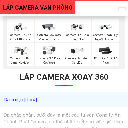
LẮP CAMERA VĂN PHÒNG
Camera Chuẩn
Camera Kbvision
Camera Thu Âm
Camera Phân Biệt
Onvif Kbvision
Motorized Lens
Trong Nhà
Người Kbvision
Kbvision
Camera Có Báo
Camera 3D DNR
Camera Ban Đêm
Đầu Ghi AI SMD
Động Kbvision
Kbvision
Có Màu
Plus
LẮP CAMERA XOAY 360
Dạ chắc chắn, dưới đây là một câu tư vấn Công ty An
Thành Phát Camera có thể nhận biết cho việc giới thiệu