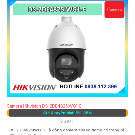
Camera Hikvision DS-2DE4825IWG1-E
Giá Khuyến Mại: 5%-35%
Giá Bán:
DS-2DE4825IWG1-E là dòng camera speed dome có trang bị