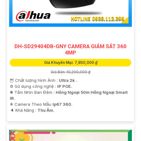
DH-SD29404DB-GNY CAMERA GIÁM SÁT 360
4MP
Giá Khuyến Mại: 7,850,000 ₫
Giá Bán: 10,290,000 ₫
🦉 Chất lượng hình Ảnh :
Ultra 2k .
⚙ Sử dụng công nghệ :
IP POE.
❃ Tầm Nhìn Ban Đêm :
Hồng Ngoại 50m Hồng Ngoại Smart
IR.
❄ Camera Theo Mẫu
Ip67 360.
️🔈 Khả Năng :
Thu Âm.