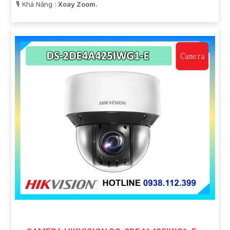
️🎙 Khả Năng :
Xoay Zoom.