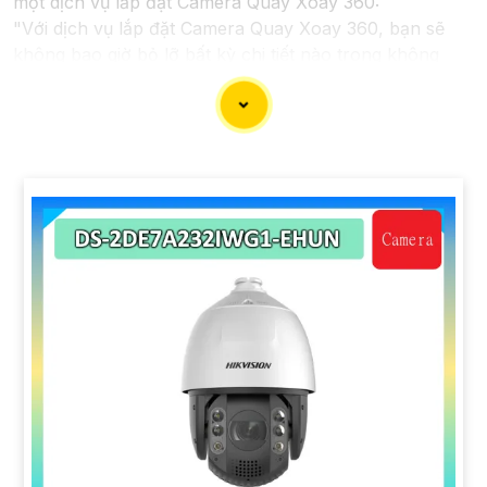
một dịch vụ lắp đặt Camera Quay Xoay 360:
"Với dịch vụ lắp đặt Camera Quay Xoay 360, bạn sẽ
không bao giờ bỏ lỡ bất kỳ chi tiết nào trong không
gian giám sát. Hệ thống camera hiện đại này cho phép
quay xoay 360 độ, giúp ghi lại mọi góc cạnh và hành
động trong ngôi nhà, văn phòng hay cửa hàng của bạn
một cách tự động và hiệu quả. Để bảo vệ tài sản và
nâng cao an toàn an ninh cho môi trường của bạn, hãy
liên hệ với chúng tôi ngay hôm nay để biết thêm thông
tin chi tiết và được tư vấn miễn phí."
Hy vọng câu này sẽ giúp bạn trong việc giới thiệu dịch
vụ lắp đặt Camera Quay Xoay 360. Nếu bạn cần thêm
sự hỗ trợ hoặc tư vấn khác, đừng ngần ngại để lại câu
hỏi!