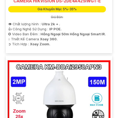
CAMERA HIKVISION DS-2DE4A425IWG1-E
Giá Khuyến Mại: 5%-35%
Giá Bán:
👁 Chất lượng hình :
Ultra 2k + .
👍 Công Nghệ Sử Dụng :
IP POE.
✪ Video Ban Đêm :
Hồng Ngoại 50m Hồng Ngoại Smart IR.
↕️ Thiết Kế Camera
Xoay 360.
️➲ Tích Hợp :
Xoay Zoom.