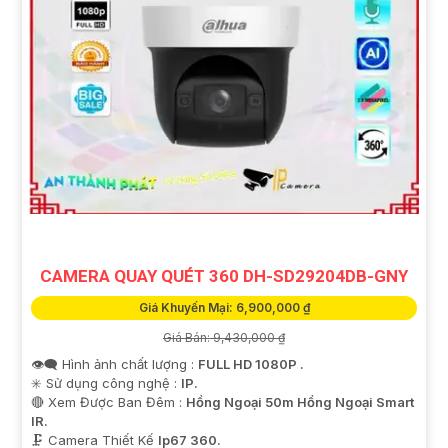
CAMERA QUAY QUÉT 360 DH-SD29204DB-GNY
Giá Khuyến Mại: 6,900,000 ₫
Giá Bán: 9,430,000 ₫
👁️‍🗨 Hình ảnh chất lượng :
FULL HD 1080P .
✳️ Sử dụng công nghệ :
IP.
🔴 Xem Được Ban Đêm :
Hồng Ngoại 50m Hồng Ngoại Smart
IR.
🗜️ Camera Thiết Kế
Ip67 360.