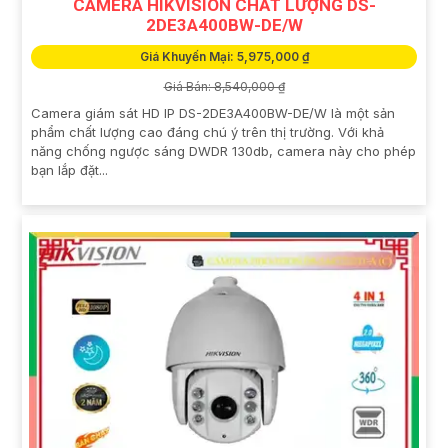
CAMERA HIKVISION CHẤT LƯỢNG DS-
2DE3A400BW-DE/W
Giá Khuyến Mại: 5,975,000 ₫
Giá Bán: 8,540,000 ₫
Camera giám sát HD IP DS-2DE3A400BW-DE/W là một sản
phẩm chất lượng cao đáng chú ý trên thị trường. Với khả
năng chống ngược sáng DWDR 130db, camera này cho phép
bạn lắp đặt...