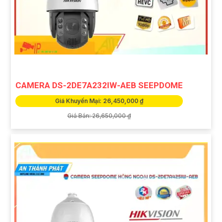
CAMERA DS-2DE7A232IW-AEB SEEPDOME
Giá Khuyến Mại: 26,450,000 ₫
Giá Bán: 26,650,000 ₫