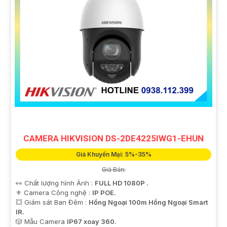
CAMERA HIKVISION DS-2DE4225IWG1-EHUN
Giá Khuyến Mại: 5%-35%
Giá Bán:
👀 Chất lượng hình Ảnh :
FULL HD 1080P .
⚜️ Camera Công nghệ :
IP POE.
💥 Giám sát Ban Đêm :
Hồng Ngoại 100m Hồng Ngoại Smart
IR.
🎲 Mẫu Camera
IP67 xoay 360.