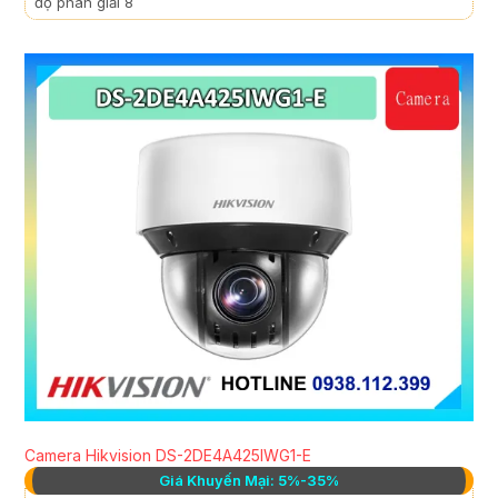
độ phân giải 8
Camera Hikvision DS-2DE4A425IWG1-E
Giá Khuyến Mại: 5%-35%