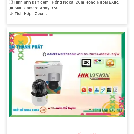
💥 Hình ảnh ban đêm :
Hồng Ngoại 20m Hồng Ngoại EXIR.
🌧️ Mẫu Camera
Xoay 360.
️📡 Tích Hợp :
Zoom.