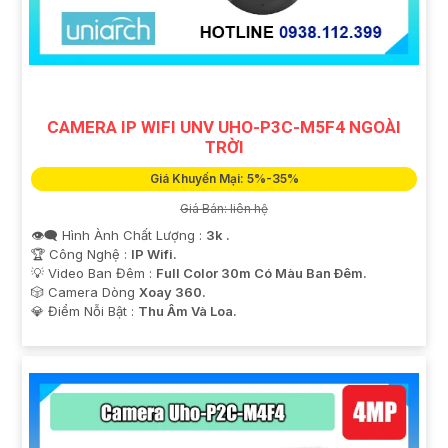
CAMERA IP WIFI UNV UHO-P3C-M5F4 NGOÀI
TRỜI
Giá Khuyến Mại: 5%-35%
Giá Bán: liên hệ
👁️‍🗨 Hình Ành Chất Lượng :
3k .
🏆 Công Nghệ :
IP Wifi.
💡 Video Ban Đêm :
Full Color 30m Có Màu Ban Ðêm.
🎲 Camera Dòng
Xoay 360.
️💎 Điểm Nỗi Bật :
Thu Âm Và Loa.