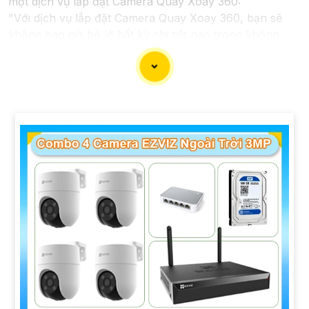
một dịch vụ lắp đặt Camera Quay Xoay 360:
"Với dịch vụ lắp đặt Camera Quay Xoay 360, bạn sẽ
không bao giờ bỏ lỡ bất kỳ chi tiết nào trong không
gian giám sát. Hệ thống camera hiện đại này cho phép
quay xoay 360 độ, giúp ghi lại mọi góc cạnh và hành
động trong ngôi nhà, văn phòng hay cửa hàng của bạn
một cách tự động và hiệu quả. Để bảo vệ tài sản và
nâng cao an toàn an ninh cho môi trường của bạn, hãy
liên hệ với chúng tôi ngay hôm nay để biết thêm thông
tin chi tiết và được tư vấn miễn phí."
Hy vọng câu này sẽ giúp bạn trong việc giới thiệu dịch
vụ lắp đặt Camera Quay Xoay 360. Nếu bạn cần thêm
sự hỗ trợ hoặc tư vấn khác, đừng ngần ngại để lại câu
hỏi!