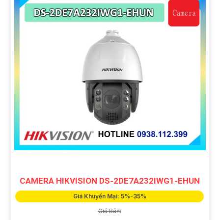
CAMERA HIKVISION DS-2DE7A232IWG1-EHUN
Giá Khuyến Mại: 5%-35%
Giá Bán: