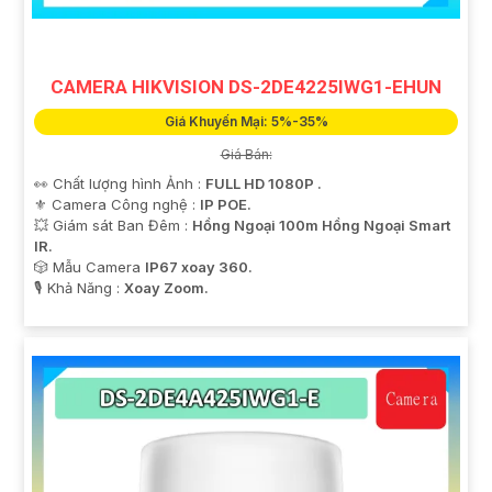
CAMERA HIKVISION DS-2DE4225IWG1-EHUN
Giá Khuyến Mại: 5%-35%
Giá Bán:
👀 Chất lượng hình Ảnh :
FULL HD 1080P .
⚜️ Camera Công nghệ :
IP POE.
💥 Giám sát Ban Đêm :
Hồng Ngoại 100m Hồng Ngoại Smart
IR.
🎲 Mẫu Camera
IP67 xoay 360.
️🎙 Khả Năng :
Xoay Zoom.