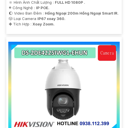
🔆 Hình Ành Chất Lượng :
FULL HD 1080P .
®️ Công Nghệ :
IP POE.
🌔 Video Ban Đêm :
Hồng Ngoại 200m Hồng Ngoại Smart IR.
🎲 Loại Camera
IP67 xoay 360.
️✤ Tích Hợp :
Xoay Zoom.