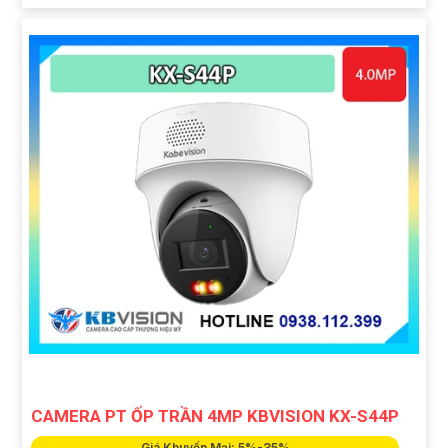
CAMERA PT ỐP TRẦN 4MP KBVISION KX-S44P
Giá Khuyến Mại: 5%-35%