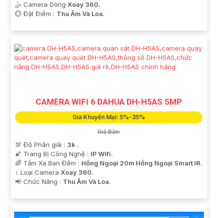
🤹 Camera Dòng
Xoay 360.
️💮 Đặt Điểm :
Thu Âm Và Loa.
CAMERA WIFI 6 DAHUA DH-H5AS 5MP
Giá Khuyến Mại: 5%-35%
Giá Bán:
💯 Độ Phân giải :
3k .
🌠 Trang Bị Công Nghệ :
IP Wifi.
🌈 Tầm Xa Ban Đêm :
Hồng Ngoại 20m Hồng Ngoại Smart IR.
↕️ Loại Camera
Xoay 360.
️📢 Chức Năng :
Thu Âm Và Loa.