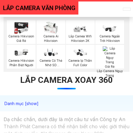
LẮP CAMERA VĂN PHÒNG
Camera Hikvision
Camera Ai
Lắp Camea Wifi
Camera Ngoài
Giá Rẻ
Hikvision
Hikvision 2K
Trời Hikvision
Camera Hikvision
Camera Có Thẻ
Camera Ip Thân
Phân Biệt Người
Nhớ SD
Full Color
HIKVISION
Lắp Camera Ngụy
Trang
LẮP CAMERA XOAY 360
Dạ chắc chắn, dưới đây là một câu tư vấn Công ty An
Thành Phát Camera có thể nhận biết cho việc giới thiệu