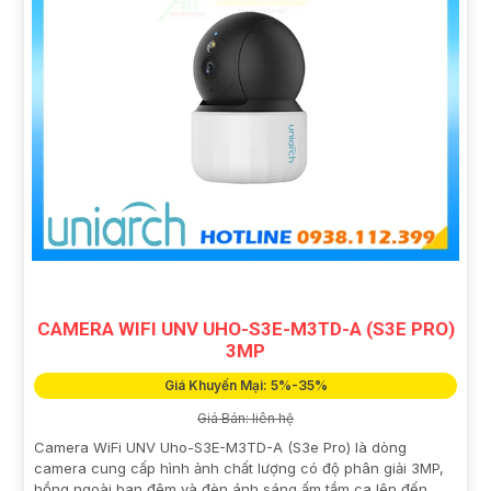
CAMERA WIFI UNV UHO-S3E-M3TD-A (S3E PRO)
3MP
Giá Khuyến Mại: 5%-35%
Giá Bán: liên hệ
Camera WiFi UNV Uho-S3E-M3TD-A (S3e Pro) là dòng
camera cung cấp hình ảnh chất lượng có độ phân giải 3MP,
hồng ngoài ban đêm và đèn ánh sáng ấm tầm ca lên đến