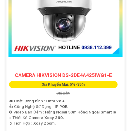
CAMERA HIKVISION DS-2DE4A425IWG1-E
Giá Khuyến Mại: 5%-35%
Giá Bán:
👁 Chất lượng hình :
Ultra 2k + .
👍 Công Nghệ Sử Dụng :
IP POE.
✪ Video Ban Đêm :
Hồng Ngoại 50m Hồng Ngoại Smart IR.
↕️ Thiết Kế Camera
Xoay 360.
️➲ Tích Hợp :
Xoay Zoom.