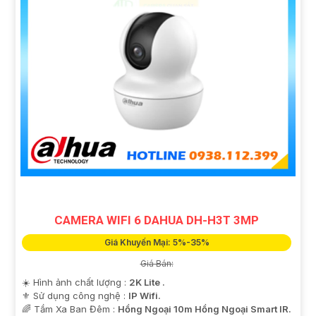
CAMERA WIFI 6 DAHUA DH-H3T 3MP
Giá Khuyến Mại: 5%-35%
Giá Bán:
☀️ Hình ảnh chất lượng :
2K Lite .
⚜️ Sử dụng công nghệ :
IP Wifi.
🌈 Tầm Xa Ban Đêm :
Hồng Ngoại 10m Hồng Ngoại Smart IR.