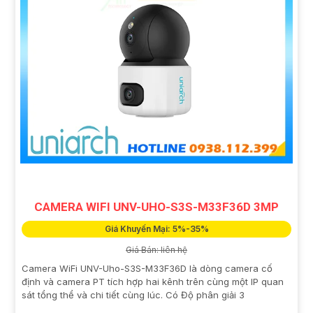
CAMERA WIFI UNV-UHO-S3S-M33F36D 3MP
Giá Khuyến Mại: 5%-35%
Giá Bán: liên hệ
Camera WiFi UNV-Uho-S3S-M33F36D là dòng camera cố
định và camera PT tích hợp hai kênh trên cùng một IP quan
sát tổng thể và chi tiết cùng lúc. Có Độ phân giải 3