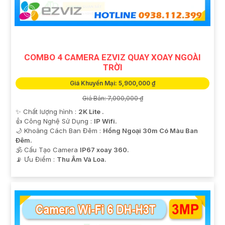
COMBO 4 CAMERA EZVIZ QUAY XOAY NGOÀI
TRỜI
'
Giá Khuyến Mại: 5,900,000 ₫
Giá Bán: 7,000,000 ₫
✨ Chất lượng hình :
2K Lite .
👍 Công Nghệ Sử Dụng :
IP Wifi.
🌙 Khoảng Cách Ban Đêm :
Hồng Ngoại 30m Có Màu Ban
Ðêm.
🕉️ Cấu Tạo Camera
IP67 xoay 360.
️📡 Ưu Điểm :
Thu Âm Và Loa.