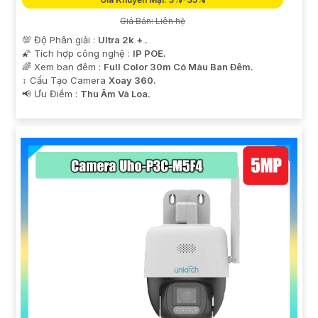
Giá Bán: Liên hệ
💯 Độ Phân giải :
Ultra 2k + .
🌠 Tích hợp công nghệ :
IP POE.
🌈 Xem ban đêm :
Full Color 30m Có Màu Ban Ðêm.
↕️ Cấu Tạo Camera
Xoay 360.
️📢 Ưu Điểm :
Thu Âm Và Loa.