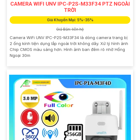
CAMERA WIFI UNV IPC-P2S-M33F34 PTZ NGOÀI
TRỜI
Giá Khuyến Mại: 5%-35%
Giá Bán: liên hệ
Camera WiFi UNV IPC-P2S-M33F34 là dòng camera trang bị
2 ống kính tiện dụng lắp ngoài trời không dây. Xử lý hình ảnh
Chip CMOS màu sáng hơn. Hình ảnh ban đêm rõ nhờ Hồng
Ngoại 30m