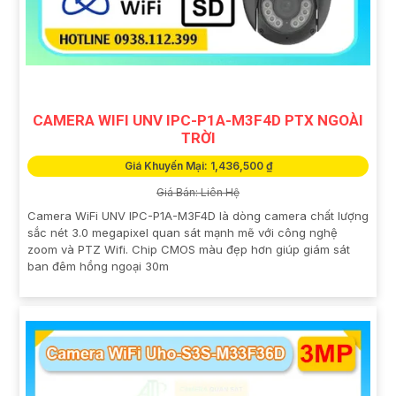
CAMERA WIFI UNV IPC-P1A-M3F4D PTX NGOÀI
TRỜI
Giá Khuyến Mại: 1,436,500 ₫
Giá Bán: Liên Hệ
Camera WiFi UNV IPC-P1A-M3F4D là dòng camera chất lượng
sắc nét 3.0 megapixel quan sát mạnh mẽ với công nghệ
zoom và PTZ Wifi. Chip CMOS màu đẹp hơn giúp giám sát
ban đêm hồng ngoại 30m