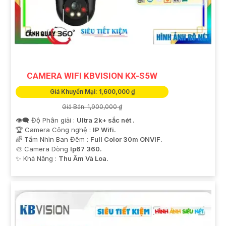
CAMERA WIFI KBVISION KX-S5W
Giá Khuyến Mại: 1,600,000 ₫
Giá Bán: 1,900,000 ₫
👁️‍🗨 Độ Phân giải :
Ultra 2k+ sắc nét .
🏆 Camera Công nghệ :
IP Wifi.
🌈 Tầm Nhìn Ban Đêm :
Full Color 30m ONVIF.
🎨 Camera Dòng
Ip67 360.
️✨ Khả Năng :
Thu Âm Và Loa.