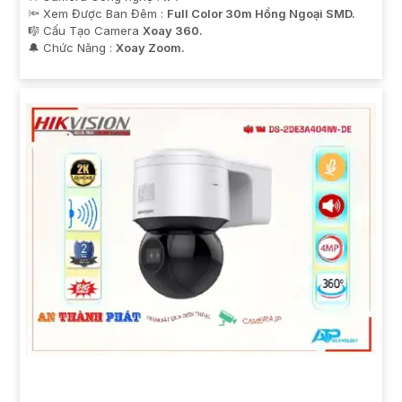
🔦 Xem Được Ban Đêm :
Full Color 30m Hồng Ngoại SMD.
🎼️ Cấu Tạo Camera
Xoay 360.
️🔔 Chức Năng :
Xoay Zoom.