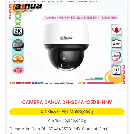
CAMERA DAHUA DH-SD4A425DB-HNY
Giá Khuyến Mại: 13,890,000 ₫
Giá Bán: 19,690,000 ₫
Camera An Ninh DH-SD4A425DB-HNY Starlight là một