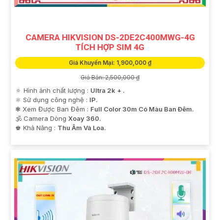
CAMERA HIKVISION DS-2DE2C400MWG-4G
TÍCH HỢP SIM 4G
Giá Khuyến Mại: 1,900,000 ₫
'
Giá Bán: 2,500,000 ₫
🔅 Hình ảnh chất lượng :
Ultra 2k + .
⚛️ Sử dụng công nghệ :
IP.
❃ Xem Được Ban Đêm :
Full Color 30m Có Màu Ban Ðêm.
🕉️ Camera Dòng
Xoay 360.
️♚ Khả Năng :
Thu Âm Và Loa.