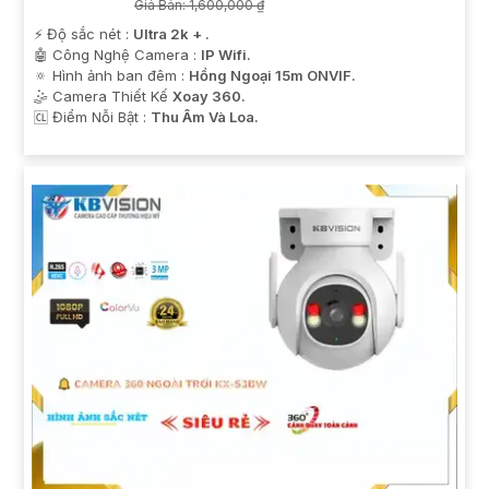
Giá Bán: 1,600,000 ₫
️⚡ Độ sắc nét :
Ultra 2k + .
🤖️ Công Nghệ Camera :
IP Wifi.
🔅 Hình ảnh ban đêm :
Hồng Ngoại 15m ONVIF.
🤹 Camera Thiết Kế
Xoay 360.
️🆑 Điểm Nỗi Bật :
Thu Âm Và Loa.