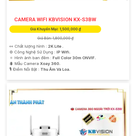
CAMERA WIFI KBVISION KX-S3BW
Giá Khuyến Mại: 1,500,000 ₫
Giá Bán: 1,800,000 ₫
👀 Chất lượng hình :
2K Lite .
⚙ Công Nghệ Sử Dụng :
IP Wifi.
🔅 Hình ảnh ban đêm :
Full Color 30m ONVIF.
🐜 Mẫu Camera
Xoay 360.
️🎙 Điểm Nỗi Bật :
Thu Âm Và Loa.