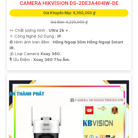
CAMERA HIKVISION DS-2DE3A404IW-DE
Giá Khuyến Mại: 6,550,000 ₫
Giá Bán: 9,220,000 ₫
👀 Chất lượng hình :
Ultra 2k + .
⚛️ Công Nghệ Sử Dụng :
IP.
❂ Hình ảnh ban đêm :
Hồng Ngoại 50m Hồng Ngoại Smart
IR.
🕉️ Loại Camera
Xoay 360.
️🎙 Ưu Điểm :
Xoay 360 Thu Âm.