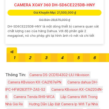
CAMERA XOAY 360 DH-SD6CE225DB-HNY
Giá Khuyến Mại: 21,500,000 ₫
Giá Bán: 28,675,000 ₫
DH-SD6CE225DB-HNY là một dòng thiết bị camera quan sát
chất lượng cao của hãng Dahua. Với độ phân giải 2
megapixel, nó cho phép ghi lại hình ảnh rõ nét và chi tiết
⫷
1
2
3
4
5
6
Thông Tin:
Camera DS-2CD1043G2-LIU Hikvision
Camera KBvision KX-CAi2167ePN
Camera dahua DH-
IPC-HFW2831TP-ZAS-S2
Camera KBvision KX-CAi2204N-
B
Camera Tenda RH9-WCA
Lắp Camera Wifi Trong
Nhà Giá Rẻ
Hướng Dẫn Lắp Đặt Camera Ip Wifi Tại Nhà