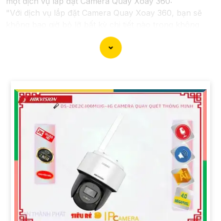
một dịch vụ lắp đặt Camera Quay Xoay 360:
"Với dịch vụ lắp đặt Camera Quay Xoay 360, bạn sẽ
không bao giờ bỏ lỡ bất kỳ chi tiết nào trong không
gian giám sát. Hệ thống camera hiện đại này cho phép
quay xoay 360 độ, giúp ghi lại mọi góc cạnh và hành
động trong ngôi nhà, văn phòng hay cửa hàng của bạn
một cách tự động và hiệu quả. Để bảo vệ tài sản và
nâng cao an toàn an ninh cho môi trường của bạn, hãy
liên hệ với chúng tôi ngay hôm nay để biết thêm thông
tin chi tiết và được tư vấn miễn phí."
Hy vọng câu này sẽ giúp bạn trong việc giới thiệu dịch
vụ lắp đặt Camera Quay Xoay 360. Nếu bạn cần thêm
sự hỗ trợ hoặc tư vấn khác, đừng ngần ngại để lại câu
hỏi!