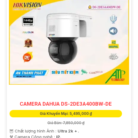
CAMERA DAHUA DS-2DE3A400BW-DE
Giá Khuyến Mại: 5,495,000 ₫
Giá Bán: 7,850,000 ₫
🦉 Chất lượng hình Ảnh :
Ultra 2k + .
⚒ Camera Công nghệ :
IP.