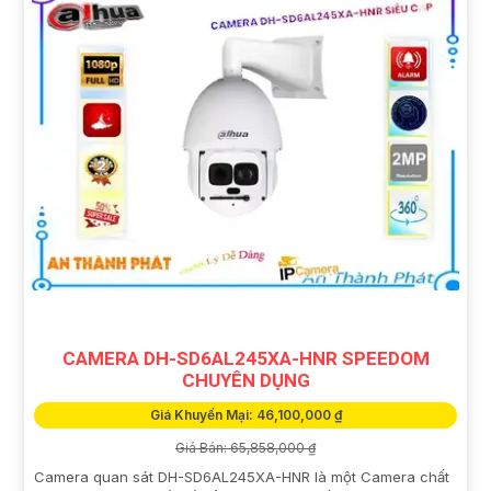
CAMERA DH-SD6AL245XA-HNR SPEEDOM
CHUYÊN DỤNG
Giá Khuyến Mại: 46,100,000 ₫
Giá Bán: 65,858,000 ₫
Camera quan sát DH-SD6AL245XA-HNR là một Camera chất