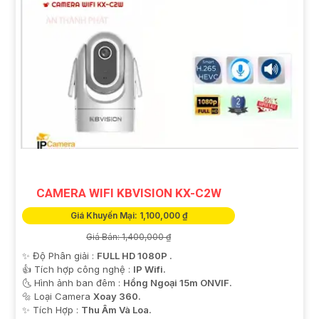
CAMERA WIFI KBVISION KX-C2W
Giá Khuyến Mại: 1,100,000 ₫
Giá Bán: 1,400,000 ₫
✨ Độ Phân giải :
FULL HD 1080P .
👍 Tích hợp công nghệ :
IP Wifi.
🌜 Hình ảnh ban đêm :
Hồng Ngoại 15m ONVIF.
🔩 Loại Camera
Xoay 360.
️✨ Tích Hợp :
Thu Âm Và Loa.