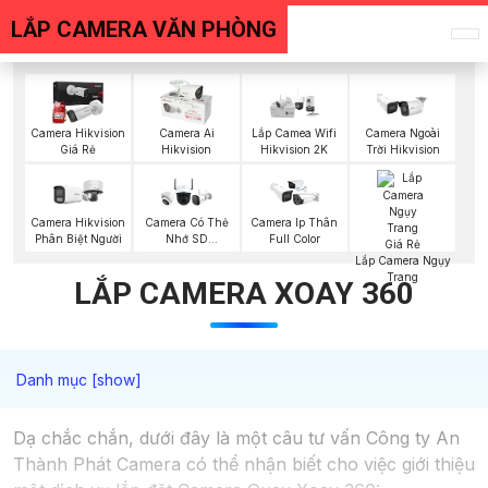
LẮP CAMERA VĂN PHÒNG
Camera Hikvision
Camera Ai
Lắp Camea Wifi
Camera Ngoài
Giá Rẻ
Hikvision
Hikvision 2K
Trời Hikvision
Camera Hikvision
Camera Có Thẻ
Camera Ip Thân
Phân Biệt Người
Nhớ SD
Full Color
HIKVISION
Lắp Camera Ngụy
Trang
LẮP CAMERA XOAY 360
Dạ chắc chắn, dưới đây là một câu tư vấn Công ty An
Thành Phát Camera có thể nhận biết cho việc giới thiệu