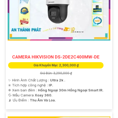
CAMERA HIKVISION DS-2DE2C400MW-DE
Giá Khuyến Mại: 2,300,000 ₫
Giá Bán: 3,290,000 ₫
✨ Hình Ành Chất Lượng :
Ultra 2k .
✳️ Tích hợp công nghệ :
IP.
❈ Xem ban đêm :
Hồng Ngoại 30m Hồng Ngoại Smart IR.
💦 Mẫu Camera
Xoay 360.
️📡 Ưu Điểm :
Thu Âm Và Loa.