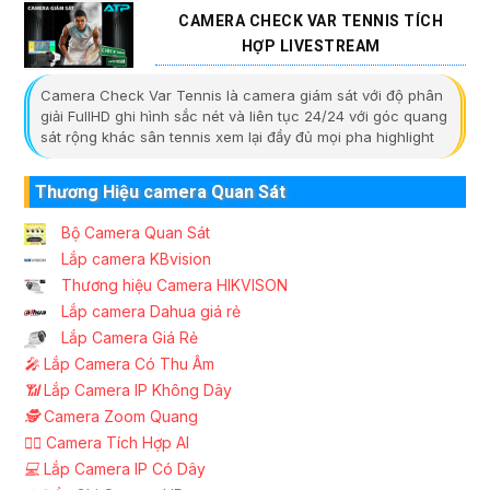
CAMERA CHECK VAR TENNIS TÍCH
HỢP LIVESTREAM
Camera Check Var Tennis là camera giám sát với độ phân
giải FullHD ghi hình sắc nét và liên tục 24/24 với góc quang
sát rộng khác sân tennis xem lại đầy đủ mọi pha highlight
Thương Hiệu camera Quan Sát
Bộ Camera Quan Sát
Lắp camera KBvision
Thương hiệu Camera HIKVISON
Lắp camera Dahua giá rẻ
Lắp Camera Giá Rẻ
️🎤️
Lắp Camera Có Thu Âm
📶
Lắp Camera IP Không Dây
🕵️
Camera Zoom Quang
🧛‍♀️
Camera Tích Hợp AI
💻
Lắp Camera IP Có Dây