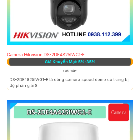
Camera Hikvision DS-2DE4825IWG1-E
Giá Khuyến Mại: 5%-35%
Giá Bán:
DS-2DE4825IWG1-E là dòng camera speed dome có trang bị
độ phân giải 8