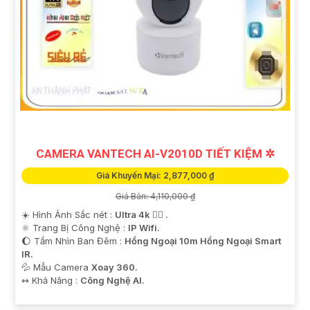
CAMERA VANTECH AI-V2010D TIẾT KIỆM ✲
Giá Khuyến Mại: 2,877,000 ₫
Giá Bán: 4,110,000 ₫
☀️ Hình Ảnh Sắc nét :
Ultra 4k 👍🏾 .
⚛️ Trang Bị Công Nghệ :
IP Wifi.
🌔 Tầm Nhìn Ban Đêm :
Hồng Ngoại 10m Hồng Ngoại Smart
IR.
💦 Mẫu Camera
Xoay 360.
️↭ Khả Năng :
Công Nghệ AI.