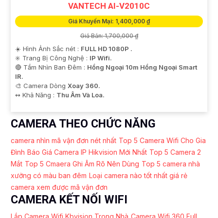
VANTECH AI-V2010C
Giá Khuyến Mại: 1,400,000 ₫
Giá Bán: 1,700,000 ₫
☀️ Hình Ảnh Sắc nét :
FULL HD 1080P .
✳️ Trang Bị Công Nghệ :
IP Wifi.
🔴 Tầm Nhìn Ban Đêm :
Hồng Ngoại 10m Hồng Ngoại Smart
IR.
🎨 Camera Dòng
Xoay 360.
️↭ Khả Năng :
Thu Âm Và Loa.
CAMERA THEO CHỨC NĂNG
camera nhìn mã vận đơn nét nhất
Top 5 Camera Wifi Cho Gia
Đình
Báo Giá Camera IP Hikvision Mới Nhất
Top 5 Camera 2
Mắt
Top 5 Cmaera Ghi Âm Rõ Nên Dùng
Top 5 camera nhà
xưởng có màu ban đêm
Loại camera nào tốt nhất giá rẻ
camera xem được mã vận đơn
CAMERA KẾT NỐI WIFI
Lắp Camera Wifi Kbvision Trong Nhà
Camera Wifi 360 Full