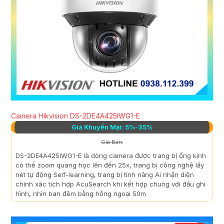
Camera Hikvision DS-2DE4A425IWG1-E
Giá Khuyến Mại: 5%-35%
Giá Bán:
DS-2DE4A425IWG1-E là dòng camera được trang bị ống kính
có thể zoom quang học lên đến 25x, trang bị công nghệ lấy
nét tự động Self-learning, trang bị tính năng Ai nhận diện
chính xác tích hợp AcuSearch khi kết hợp chung với đầu ghi
hình, nhìn ban đêm bằng hồng ngoại 50m