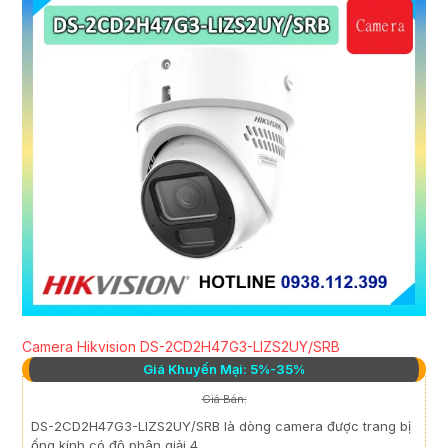
Camera Hikvision DS-2CD2H47G3-LIZS2UY/SRB
Giá Khuyến Mại: 5%-35%
Giá Bán:
DS-2CD2H47G3-LIZS2UY/SRB là dòng camera được trang bị
ống kính có độ phân giải 4