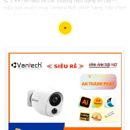
📞
1:
**Tìm hiểu về các thương hiệu đáng tin cậy**:
Nếu bạn muốn mua Camera Wifi chính hãng, hãy chọn
các thương hiệu uy tín như Imou, Ezviz, Kbvision,
Hikvision...
⫷
2:
**Chất lượng hình ảnh**: Chọn Camera có độ
phân giải cao, cung cấp hình ảnh sắc nét và chất lượng
trong mọi điều kiện ánh sáng.
🐌
3:
**Chức năng theo dõi từ xa**: Chọn Camera có
khả năng theo dõi từ xa thông qua ứng dụng di động,
để bạn có thể theo dõi nhà cửa mọi lúc mọi nơi.
4:
**Chức năng cảnh báo thông minh**: Lựa chọn
Camera có cảnh báo chuyển động, cảnh báo âm
thanh để bạn có thể biết khi có sự kiện đột ngột xảy ra.
🦉
5:
**Hệ thống lưu trữ**: Camera cần hỗ trợ lưu trữ
video đám mây hoặc trên thẻ nhớ để bạn có thể xem
lại khi cần.
6:
**Chọn giải pháp phù hợp với gia đình và ngôi nhà
của bạn**: Xác định nhu cầu sử dụng, số lượng
Camera cần lắp đặt để chọn giải pháp phù hợp.