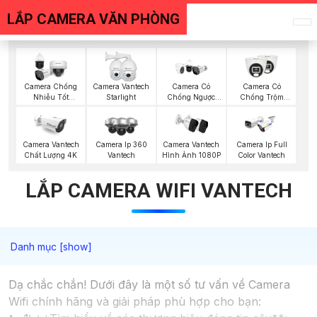
LẮP CAMERA VĂN PHÒNG
Camera Chống
Camera Vantech
Camera Có
Camera Có
Nhiễu Tốt
Starlight
Chống Ngược
Chống Trộm
Vantech
Sáng Vantech
Vantech
Camera Vantech
Camera Ip 360
Camera Vantech
Camera Ip Full
Chất Lượng 4K
Vantech
Hình Ảnh 1080P
Color Vantech
LẮP CAMERA WIFI VANTECH
Dạ chắc chắn! Dưới đây là một số tư vấn về Camera
Wifi chính hãng và giải pháp phù hợp cho bạn: