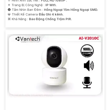
🔆 Hình Ảnh Sắc nét :
FULL HD 1080P .
⚜️ Trang Bị Công Nghệ :
IP Wifi.
🌚 Tầm Nhìn Ban Đêm :
Hồng Ngoại 15m Hồng Ngoại SMD.
💎 Thiết Kế Camera
Đầu Ghi 4 kênh.
️⌘ Khả Năng :
Báo Động Chống Trộm PIR.