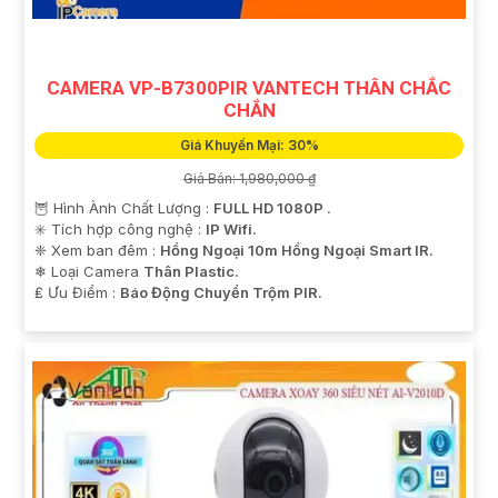
Nếu bạn cần thêm thông tin hoặc tư vấn cụ thể hơn,
bạn có thể cho biết thêm chi tiết để Từng công trình có
thể giúp đỡ bạn tốt hơn.
CAMERA VP-B7300PIR VANTECH THÂN CHẮC
CHẮN
Giá Khuyến Mại: 30%
Giá Bán: 1,980,000 ₫
🦉 Hình Ành Chất Lượng :
FULL HD 1080P .
✳️ Tích hợp công nghệ :
IP Wifi.
❈ Xem ban đêm :
Hồng Ngoại 10m Hồng Ngoại Smart IR.
❄ Loại Camera
Thân Plastic.
️₤ Ưu Điểm :
Báo Động Chuyển Trộm PIR.
'