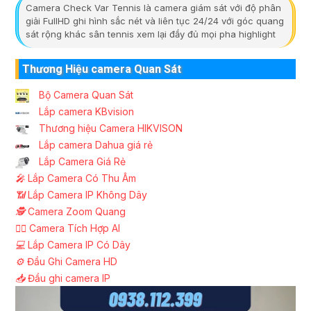
Camera Check Var Tennis là camera giám sát với độ phân
giải FullHD ghi hình sắc nét và liên tục 24/24 với góc quang
sát rộng khác sân tennis xem lại đầy đủ mọi pha highlight
Thương Hiệu camera Quan Sát
Bộ Camera Quan Sát
Lắp camera KBvision
Thương hiệu Camera HIKVISON
Lắp camera Dahua giá rẻ
Lắp Camera Giá Rẻ
️🎤️
Lắp Camera Có Thu Âm
📶
Lắp Camera IP Không Dây
🕵️
Camera Zoom Quang
🧛‍♀️
Camera Tích Hợp AI
💻
Lắp Camera IP Có Dây
⚙️
Đầu Ghi Camera HD
📥
Đầu ghi camera IP