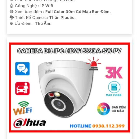
🤖️ Công Nghệ :
IP Wifi.
🔴 Xem ban đêm :
Full Color 30m Có Màu Ban Ðêm.
🐉️ Thiết Kế Camera
Thân Plastic.
️♚ Ưu Điểm :
Thu Âm.