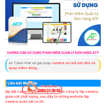
HƯỚNG DẪN SỬ DỤNG PHẦN MỀM QUẢN LÝ ĐƠN HÀNG ATP
camera soi mã vận đơn và
An Thành Phát với giải pháp
quay video đóng...
Liên kết Website
lắp đặt camera giám sát giá rẻ chọn công ty lắp camera
giám sát chất lượng ,sau đây là những website lắp
camera quan sát uy tín .