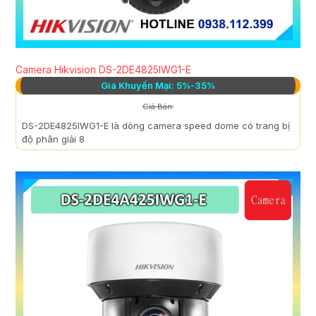
Camera Hikvision DS-2DE4825IWG1-E
Giá Khuyến Mại: 5%-35%
Giá Bán:
DS-2DE4825IWG1-E là dòng camera speed dome có trang bị
độ phân giải 8