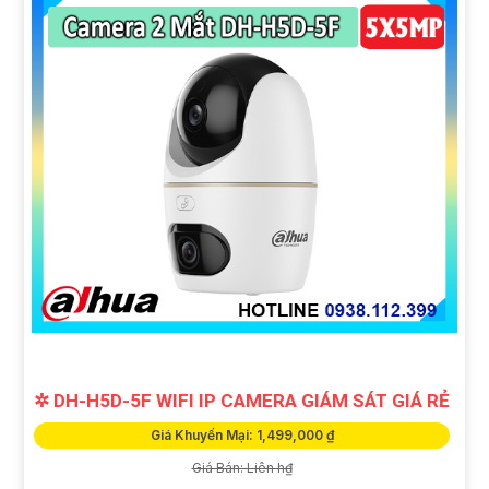
✲ DH-H5D-5F WIFI IP CAMERA GIÁM SÁT GIÁ RẺ
Giá Khuyến Mại: 1,499,000 ₫
Giá Bán: Liên h₫