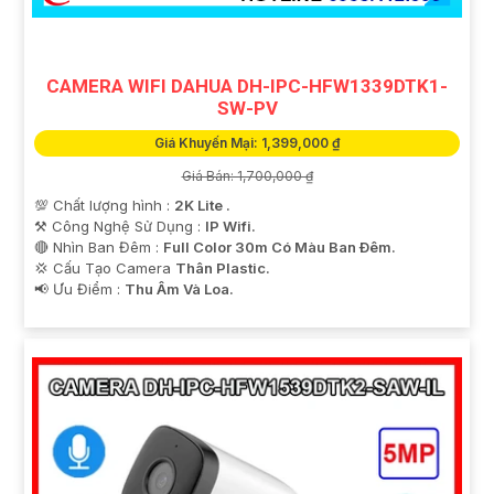
CAMERA WIFI DAHUA DH-IPC-HFW1339DTK1-
SW-PV
Giá Khuyến Mại: 1,399,000 ₫
Giá Bán: 1,700,000 ₫
💯 Chất lượng hình :
2K Lite .
⚒ Công Nghệ Sử Dụng :
IP Wifi.
🔴 Nhìn Ban Đêm :
Full Color 30m Có Màu Ban Ðêm.
💢 Cấu Tạo Camera
Thân Plastic.
️📢 Ưu Điểm :
Thu Âm Và Loa.