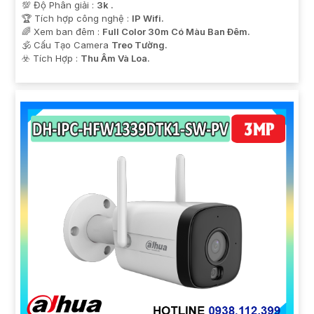
💯 Độ Phân giải :
3k .
🏆 Tích hợp công nghệ :
IP Wifi.
🌈 Xem ban đêm :
Full Color 30m Có Màu Ban Ðêm.
🕉️ Cấu Tạo Camera
Treo Tường.
️☣️ Tích Hợp :
Thu Âm Và Loa.