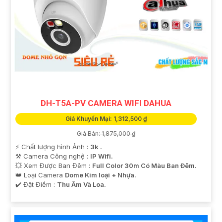
DH-T5A-PV CAMERA WIFI DAHUA
Giá Khuyến Mại: 1,312,500 ₫
Giá Bán: 1,875,000 ₫
️⚡ Chất lượng hình Ảnh :
3k .
⚒ Camera Công nghệ :
IP Wifi.
💥 Xem Được Ban Đêm :
Full Color 30m Có Màu Ban Ðêm.
👑 Loại Camera
Dome Kim loại + Nhựa.
️✔️ Đặt Điểm :
Thu Âm Và Loa.