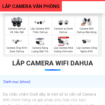
LẮP CAMERA VĂN PHÒNG
Camera Dahua
Lắp Camera Wifi
Camera Ip Dome
Camera Wifi
4K Siêu Nét
Thân Dahua
Dahua
Dahua Báo Động
Camera Năng
Lắp Camera Công
Camera Ống Kính
Lắp Camera Nhà
Lượng Mặt Trời
Nghệ AHD
Zoom Dahua
Xưởng Hikvision
Dahua
LẮP CAMERA WIFI DAHUA
Dạ chắc chắn! Dưới đây là một số tư vấn về Camera
Wifi chính hãng và giải pháp phù hợp cho bạn: