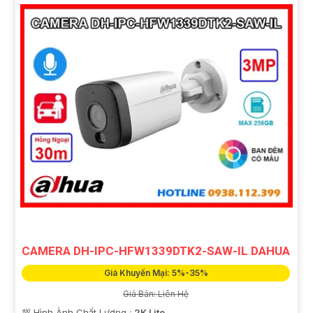
CAMERA DH-IPC-HFW1339DTK2-SAW-IL DAHUA
Giá Khuyến Mại: 5%-35%
Giá Bán: Liên Hệ
💯 Hình Ành Chất Lượng :
2K Lite .