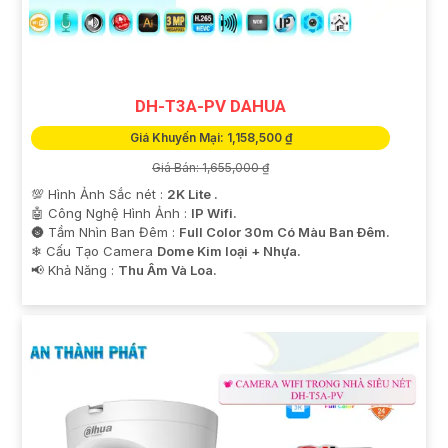
DH-T3A-PV DAHUA
Giá Khuyến Mại: 1,158,500 ₫
Giá Bán: 1,655,000 ₫
💯 Hình Ảnh Sắc nét :
2K Lite .
🤖️ Công Nghệ Hình Ảnh :
IP Wifi.
🌚 Tầm Nhìn Ban Đêm :
Full Color 30m Có Màu Ban Ðêm.
❄ Cấu Tạo Camera
Dome Kim loại + Nhựa.
️📢 Khả Năng :
Thu Âm Và Loa.