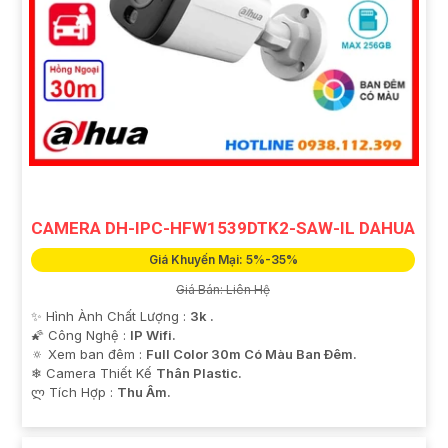
CAMERA DH-IPC-HFW1539DTK2-SAW-IL DAHUA
Giá Khuyến Mại: 5%-35%
Giá Bán: Liên Hệ
✨ Hình Ành Chất Lượng :
3k .
🌠 Công Nghệ :
IP Wifi.
🔅 Xem ban đêm :
Full Color 30m Có Màu Ban Ðêm.
❄ Camera Thiết Kế
Thân Plastic.
️ლ Tích Hợp :
Thu Âm.