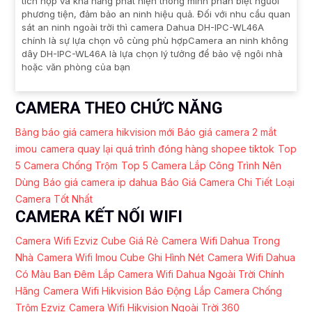
tích hợp và khả năng phát hiện thông minh phân biệt người
phương tiện, đảm bảo an ninh hiệu quả. Đối với nhu cầu quan
sát an ninh ngoài trời thì camera Dahua DH-IPC-WL46A
chính là sự lựa chọn vô cùng phù hợpCamera an ninh không
dây DH-IPC-WL46A là lựa chọn lý tưởng để bảo vệ ngôi nhà
hoặc văn phòng của bạn
CAMERA THEO CHỨC NĂNG
Bảng báo giá camera hikvision mới
Báo giá camera 2 mắt
imou
camera quay lại quá trình đóng hàng shopee tiktok
Top
5 Camera Chống Trộm
Top 5 Camera Lắp Công Trình Nên
Dùng
Báo giá camera ip dahua
Báo Giá Camera Chi Tiết
Loại
Camera Tốt Nhất
CAMERA KẾT NỐI WIFI
Camera Wifi Ezviz Cube Giá Rẻ
Camera Wifi Dahua Trong
Nhà
Camera Wifi Imou Cube Ghi Hình Nét
Camera Wifi Dahua
Có Màu Ban Đêm
Lắp Camera Wifi Dahua Ngoài Trời Chính
Hãng
Camera Wifi Hikvision Báo Động
Lắp Camera Chống
Trộm Ezviz
Camera Wifi Hikvision Ngoài Trời 360