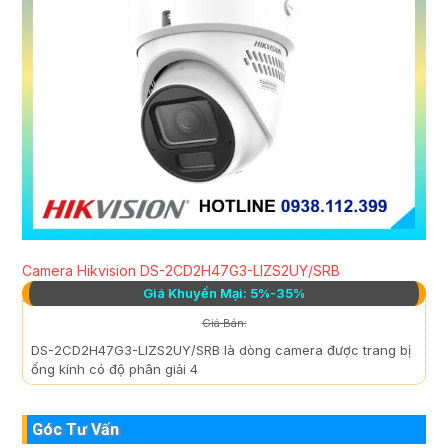
Camera Hikvision DS-2CD2H47G3-LIZS2UY/SRB
Giá Khuyến Mại: 5%-35%
Giá Bán:
DS-2CD2H47G3-LIZS2UY/SRB là dòng camera được trang bị
ống kính có độ phân giải 4
Góc Tư Vấn