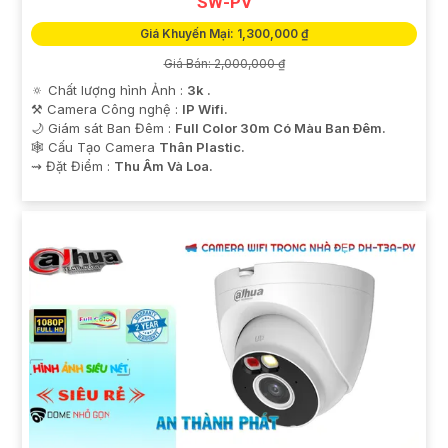
SW-PV
Giá Khuyến Mại: 1,300,000 ₫
Giá Bán: 2,000,000 ₫
🔅 Chất lượng hình Ảnh :
3k .
⚒ Camera Công nghệ :
IP Wifi.
🌙 Giám sát Ban Đêm :
Full Color 30m Có Màu Ban Ðêm.
🕸️ Cấu Tạo Camera
Thân Plastic.
️⇝ Đặt Điểm :
Thu Âm Và Loa.