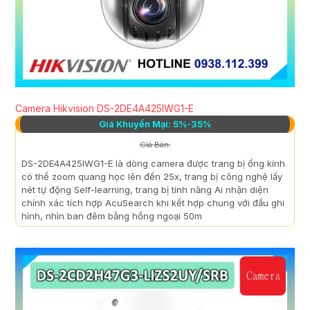
Camera Hikvision DS-2DE4A425IWG1-E
Giá Khuyến Mại: 5%-35%
Giá Bán:
DS-2DE4A425IWG1-E là dòng camera được trang bị ống kính
có thể zoom quang học lên đến 25x, trang bị công nghệ lấy
nét tự động Self-learning, trang bị tính năng Ai nhận diện
chính xác tích hợp AcuSearch khi kết hợp chung với đầu ghi
hình, nhìn ban đêm bằng hồng ngoại 50m