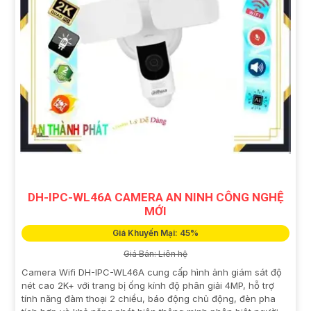
DH-IPC-WL46A CAMERA AN NINH CÔNG NGHỆ
MỚI
Giá Khuyến Mại: 45%
Giá Bán: Liên hệ
Camera Wifi DH-IPC-WL46A cung cấp hình ảnh giám sát độ
nét cao 2K+ với trang bị ống kính độ phân giải 4MP, hỗ trợ
tính năng đàm thoại 2 chiều, báo động chủ động, đèn pha