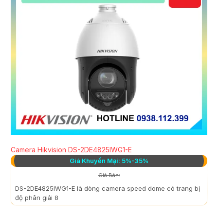
Camera Hikvision DS-2DE4825IWG1-E
Giá Khuyến Mại: 5%-35%
Giá Bán:
DS-2DE4825IWG1-E là dòng camera speed dome có trang bị
độ phân giải 8