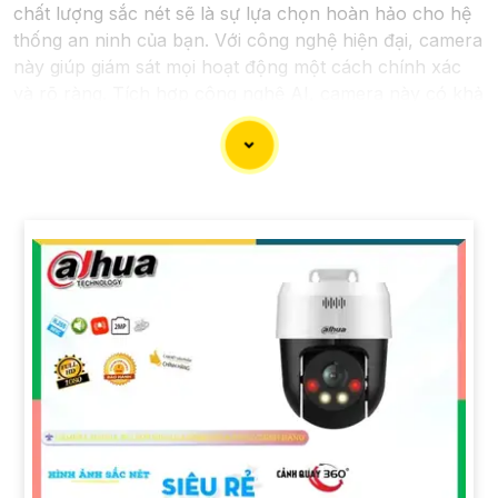
chất lượng sắc nét sẽ là sự lựa chọn hoàn hảo cho hệ
thống an ninh của bạn. Với công nghệ hiện đại, camera
này giúp giám sát mọi hoạt động một cách chính xác
và rõ ràng. Tích hợp công nghệ AI, camera này có khả
năng nhận diện và phân biệt đối tượng, giúp tăng
cường hiệu quả giám sát và bảo vệ.
Hãy chọn Camera Speed Dome Công Nghệ AI để
nâng
cao an toàn
an toàn cho gia đình, doanh nghiệp của
bạn và hãy đầu tư vào một giải pháp an ninh đáng tin
cậy.