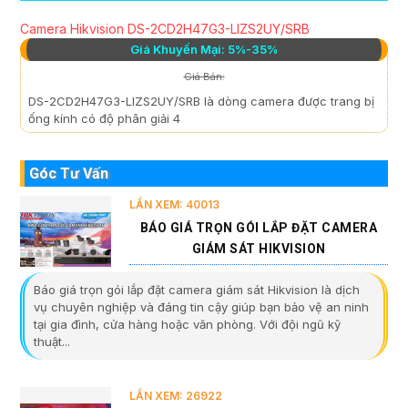
Camera Hikvision DS-2CD2H47G3-LIZS2UY/SRB
Giá Khuyến Mại: 5%-35%
Giá Bán:
DS-2CD2H47G3-LIZS2UY/SRB là dòng camera được trang bị
ống kính có độ phân giải 4
Góc Tư Vấn
LẦN XEM: 40013
BÁO GIÁ TRỌN GÓI LẮP ĐẶT CAMERA
GIÁM SÁT HIKVISION
Báo giá trọn gói lắp đặt camera giám sát Hikvision là dịch
vụ chuyên nghiệp và đáng tin cậy giúp bạn bảo vệ an ninh
tại gia đình, cửa hàng hoặc văn phòng. Với đội ngũ kỹ
thuật...
LẦN XEM: 26922