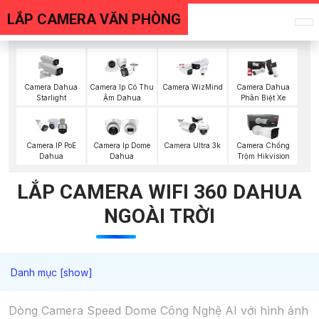
LẮP CAMERA VĂN PHÒNG
Camera Dahua
Camera Ip Có Thu
Camera WizMind
Camera Dahua
Starlight
Ậm Dahua
Phân Biệt Xe
Camera IP PoE
Camera Ip Dome
Camera Ultra 3k
Camera Chống
Dahua
Dahua
Trộm Hikvision
LẮP CAMERA WIFI 360 DAHUA
NGOÀI TRỜI
Dòng Camera Speed Dome Công Nghệ AI với hình ảnh