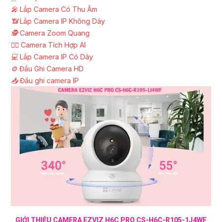
️🎤️
Lắp Camera Có Thu Âm
📶
Lắp Camera IP Không Dây
🕵️
Camera Zoom Quang
🧛‍♀️
Camera Tích Hợp AI
💻
Lắp Camera IP Có Dây
⚙️
Đầu Ghi Camera HD
📥
Đầu ghi camera IP
GIỚI THIỆU CAMERA EZVIZ H6C PRO CS-H6C-R105-1J4WF