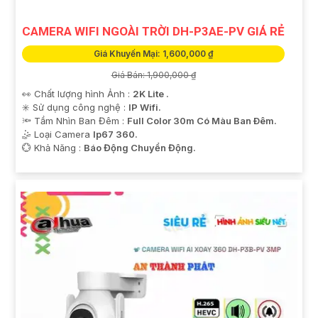
CAMERA WIFI NGOÀI TRỜI DH-P3AE-PV GIÁ RẺ
Giá Khuyến Mại: 1,600,000 ₫
Giá Bán: 1,900,000 ₫
👀 Chất lượng hình Ảnh :
2K Lite .
✳️ Sử dụng công nghệ :
IP Wifi.
🔦 Tầm Nhìn Ban Đêm :
Full Color 30m Có Màu Ban Ðêm.
🤹 Loại Camera
Ip67 360.
️💮 Khả Năng :
Báo Động Chuyển Động.