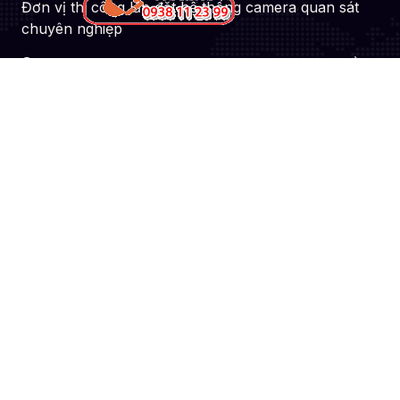
Đơn vị thi công lắp đặt hệ thống camera quan sát
chuyên nghiệp
51 Lũy Bán Bích, Phường Phú Thạnh, TP. Hồ
Chí Minh
0938112399
congngheanthanhphat@gmail.com
Site Profile
Bộ Camera Văn Phòng
Bộ Camera Văn Phòng
Bộ Camera Văn Phòng Thu ÂM
Bộ Camera Văn Phòng Giá Rẻ
Bộ Camera Văn Phòng Hình Ảnh Sắc Nét