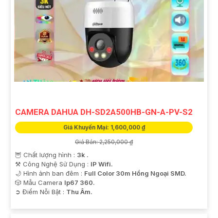
CAMERA DAHUA DH-SD2A500HB-GN-A-PV-S2
Giá Khuyến Mại: 1,600,000 ₫
Giá Bán: 2,250,000 ₫
🦉 Chất lượng hình :
3k .
⚒ Công Nghệ Sử Dụng :
IP Wifi.
🌙 Hình ảnh ban đêm :
Full Color 30m Hồng Ngoại SMD.
🎲 Mẫu Camera
Ip67 360.
️➲ Điểm Nỗi Bật :
Thu Âm.