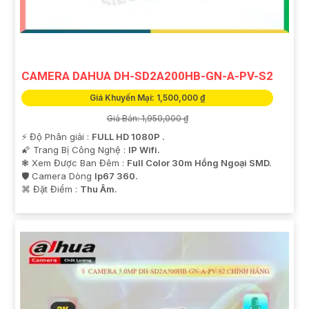
'
CAMERA DAHUA DH-SD2A200HB-GN-A-PV-S2
Giá Khuyến Mại: 1,500,000 ₫
Giá Bán: 1,950,000 ₫
️⚡ Độ Phân giải :
FULL HD 1080P .
🌠 Trang Bị Công Nghệ :
IP Wifi.
❃ Xem Được Ban Đêm :
Full Color 30m Hồng Ngoại SMD.
🛡 Camera Dòng
Ip67 360.
️⌘ Đặt Điểm :
Thu Âm.