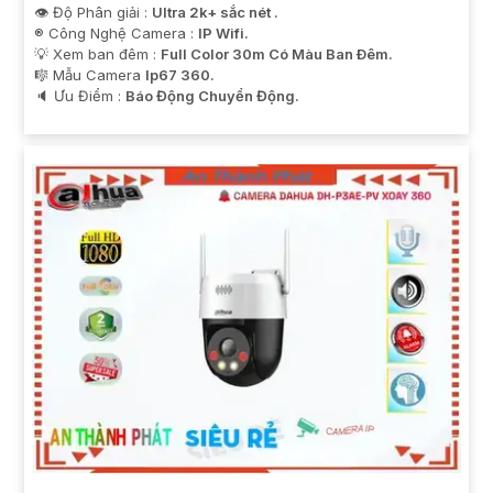
👁 Độ Phân giải :
Ultra 2k+ sắc nét .
®️ Công Nghệ Camera :
IP Wifi.
💡 Xem ban đêm :
Full Color 30m Có Màu Ban Ðêm.
🎼️ Mẫu Camera
Ip67 360.
️🔈 Ưu Điểm :
Báo Động Chuyển Động.