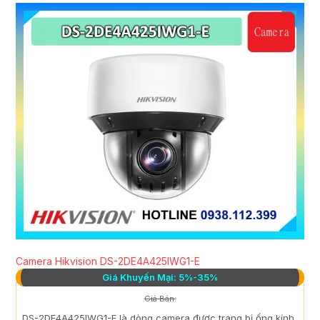
Camera Hikvision DS-2DE4A425IWG1-E
Giá Khuyến Mại: 5%-35%
Giá Bán:
DS-2DE4A425IWG1-E là dòng camera được trang bị ống kính