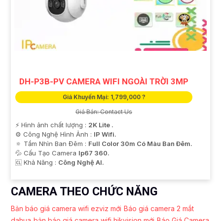
DH-P3B-PV CAMERA WIFI NGOÀI TRỜI 3MP
Giá Khuyến Mại: 1,799,000 ?
Giá Bán: Contact Us
️⚡ Hình ảnh chất lượng :
2K Lite .
⚙ Công Nghệ Hình Ảnh :
IP Wifi.
🔅 Tầm Nhìn Ban Đêm :
Full Color 30m Có Màu Ban Ðêm.
💦 Cấu Tạo Camera
Ip67 360.
️🆑 Khả Năng :
Công Nghệ AI.
CAMERA THEO CHỨC NĂNG
Bản báo giá camera wifi ezviz mới
Báo giá camera 2 mắt
dahua
bản báo giá camera wifi hikvision mới
Báo Giá Camera