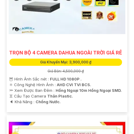
TRỌN BỘ 4 CAMERA DAHUA NGOÀI TRỜI GIÁ RẺ
Giá Khuyến Mại: 3,900,000 ₫
Giá Bán: 4,500,000 ₫
🦉 Hình Ảnh Sắc nét :
FULL HD 1080P .
⚛️ Công Nghệ Hình Ảnh :
AHD CVI TVI BCS.
🔦 Xem Được Ban Đêm :
Hồng Ngoại 10m Hồng Ngoại SMD.
♊ Cấu Tạo Camera
Thân Plastic.
️🔈 Khả Năng :
Chống Nước.