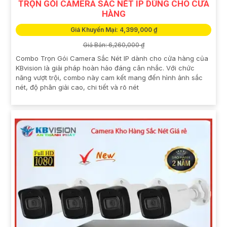
TRỌN GÓI CAMERA SẮC NÉT IP DÙNG CHO CỬA
HÀNG
Giá Khuyến Mại: 4,399,000 ₫
Giá Bán: 6,260,000 ₫
Combo Trọn Gói Camera Sắc Nét IP dành cho cửa hàng của
KBvision là giải pháp hoàn hảo đáng cân nhắc. Với chức
năng vượt trội, combo này cam kết mang đến hình ảnh sắc
nét, độ phân giải cao, chi tiết và rõ nét