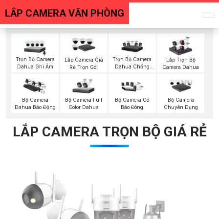
LẮP CAMERA VĂN PHÒNG
Trọn Bộ Camera
Trọn Bộ Camera
Lắp Camera Giá
Lắp Trọn Bộ
Dahua Ghi Âm
Dahua Chống
Rẻ Trọn Gói
Camera Dahua
Trộm
Bộ Camera Full
Bộ Camera
Bộ Camera Có
Bộ Camera
Color Dahua
Dahua Báo Động
Báo Đông
Chuyên Dụng
LẮP CAMERA TRỌN BỘ GIÁ RẺ