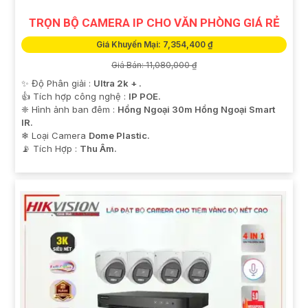
TRỌN BỘ CAMERA IP CHO VĂN PHÒNG GIÁ RẺ
Giá Khuyến Mại: 7,354,400 ₫
Giá Bán: 11,080,000 ₫
✨ Độ Phân giải :
Ultra 2k + .
👍 Tích hợp công nghệ :
IP POE.
❈ Hình ảnh ban đêm :
Hồng Ngoại 30m Hồng Ngoại Smart
IR.
❄ Loại Camera
Dome Plastic.
️📡 Tích Hợp :
Thu Âm.