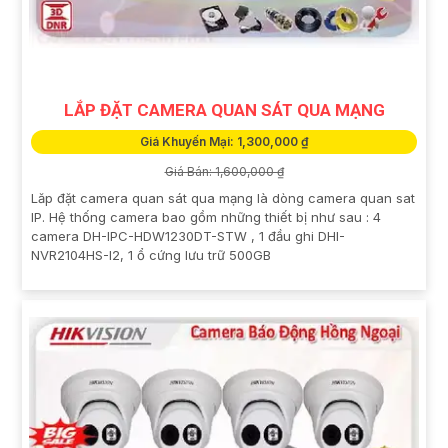
LẮP ĐẶT CAMERA QUAN SÁT QUA MẠNG
Giá Khuyến Mại: 1,300,000 ₫
Giá Bán: 1,600,000 ₫
Lăp đặt camera quan sát qua mạng là dòng camera quan sat
IP. Hệ thống camera bao gồm những thiết bị như sau : 4
camera DH-IPC-HDW1230DT-STW , 1 đầu ghi DHI-
NVR2104HS-I2, 1 ổ cứng lưu trữ 500GB