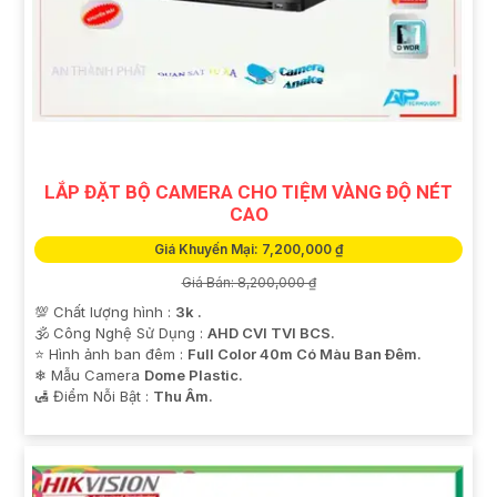
LẮP ĐẶT BỘ CAMERA CHO TIỆM VÀNG ĐỘ NÉT
CAO
Giá Khuyến Mại: 7,200,000 ₫
Giá Bán: 8,200,000 ₫
💯 Chất lượng hình :
3k .
🕉️ Công Nghệ Sử Dụng :
AHD CVI TVI BCS.
⭐ Hình ảnh ban đêm :
Full Color 40m Có Màu Ban Ðêm.
❄ Mẫu Camera
Dome Plastic.
️🛃 Điểm Nỗi Bật :
Thu Âm.