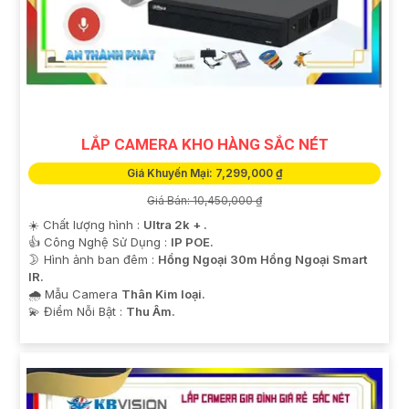
LẮP CAMERA KHO HÀNG SẮC NÉT
Giá Khuyến Mại: 7,299,000 ₫
Giá Bán: 10,450,000 ₫
☀️ Chất lượng hình :
Ultra 2k + .
👍 Công Nghệ Sử Dụng :
IP POE.
🌛 Hình ảnh ban đêm :
Hồng Ngoại 30m Hồng Ngoại Smart
IR.
🌧️ Mẫu Camera
Thân Kim loại.
️💫 Điểm Nỗi Bật :
Thu Âm.