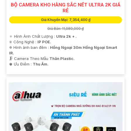
BỘ CAMERA KHO HÀNG SẮC NÉT ULTRA 2K GIÁ
RẺ
Giá Khuyến Mại: 7,354,400 ₫
Giá Bán: 11,080,000 ₫
🔅 Hình Ành Chất Lượng :
Ultra 2k + .
✳️ Công Nghệ :
IP POE.
❈ Hình ảnh ban đêm :
Hồng Ngoại 30m Hồng Ngoại Smart
IR.
🗜️ Camera Theo Mẫu
Thân Plastic.
️♚ Ưu Điểm :
Thu Âm.