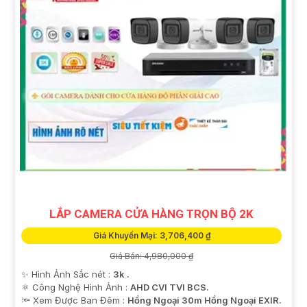
LẮP CAMERA CỬA HÀNG TRỌN BỘ 2K
Giá Khuyến Mại: 3,706,400 ₫
Giá Bán: 4,980,000 ₫
✨ Hình Ảnh Sắc nét :
3k .
⚛️ Công Nghệ Hình Ảnh :
AHD CVI TVI BCS.
🔦 Xem Được Ban Đêm :
Hồng Ngoại 30m Hồng Ngoại EXIR.