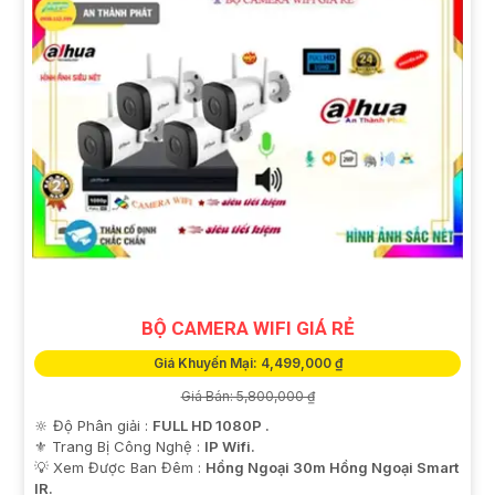
BỘ CAMERA WIFI GIÁ RẺ
Giá Khuyến Mại: 4,499,000 ₫
Giá Bán: 5,800,000 ₫
🔆 Độ Phân giải :
FULL HD 1080P .
⚜️ Trang Bị Công Nghệ :
IP Wifi.
💡 Xem Được Ban Đêm :
Hồng Ngoại 30m Hồng Ngoại Smart
IR.