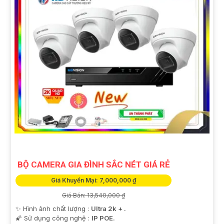
BỘ CAMERA GIA ĐÌNH SẮC NÉT GIÁ RẺ
Giá Khuyến Mại: 7,000,000 ₫
Giá Bán: 13,540,000 ₫
✨ Hình ảnh chất lượng :
Ultra 2k + .
🌠 Sử dụng công nghệ :
IP POE.