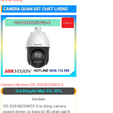
CAMERA QUAN SÁT CHẤT LƯỢNG
Camera Hikvision DS-2DE4825IWG1-E
Giá Khuyến Mại: 5%-35%
Giá Bán:
DS-2DE4825IWG1-E là dòng camera
speed dome có trang bị độ phân giải 8