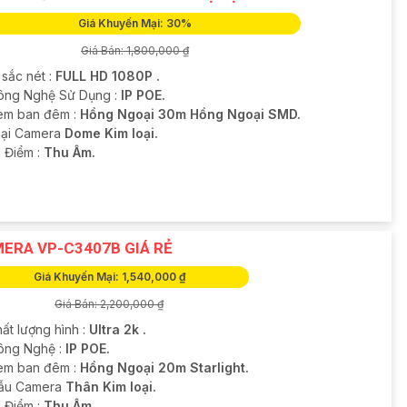
Giá Khuyến Mại: 30%
Giá Bán: 1,800,000 ₫
 sắc nét :
FULL HD 1080P .
ông Nghệ Sử Dụng :
IP POE.
em ban đêm :
Hồng Ngoại 30m Hồng Ngoại SMD.
Loại Camera
Dome Kim loại.
u Điểm :
Thu Âm.
ERA VP-C3407B GIÁ RẺ
Giá Khuyến Mại: 1,540,000 ₫
Giá Bán: 2,200,000 ₫
ất lượng hình :
Ultra 2k .
ông Nghệ :
IP POE.
em ban đêm :
Hồng Ngoại 20m Starlight.
ẫu Camera
Thân Kim loại.
u Điểm :
Thu Âm.