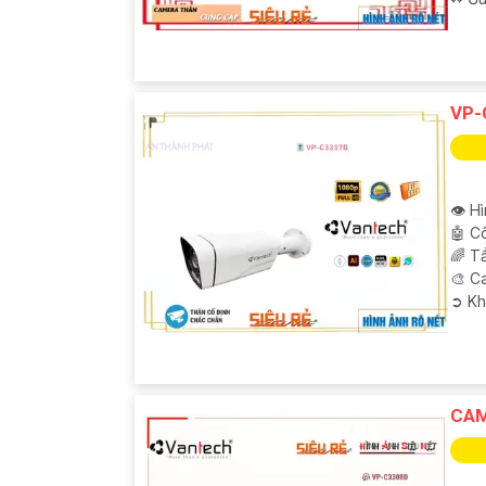
VP-
👁 Hì
🤖️ 
🌈 T
🎨 C
️➲ K
CAM