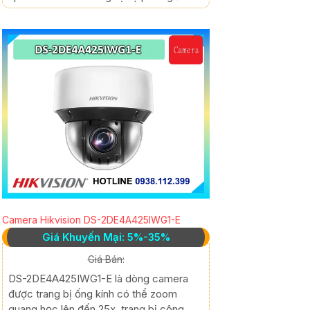
Camera Hikvision DS-2DE4A425IWG1-E
Giá Khuyến Mại: 5%-35%
Giá Bán:
DS-2DE4A425IWG1-E là dòng camera
được trang bị ống kính có thể zoom
quang học lên đến 25x, trang bị công