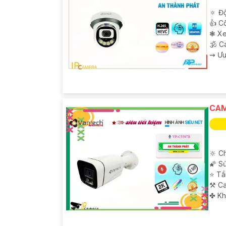
🔅 Độ
👍 C
❃ Xe
🕉️ 
️⇝ Ư
CAM
🔆 C
🌠 S
⭐ Tầ
⚒ C
️✤ K