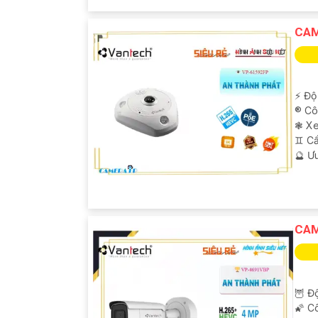
CAM
️⚡ Độ
®️ C
❃ Xe
♊ Cấ
️🔮 Ư
CAM
🦉 Độ
🌠 C