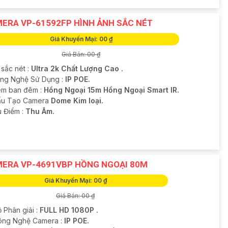
ERA VP-61592FP HÌNH ẢNH SẮC NÉT
Giá Khuyến Mại: 00 ₫
Giá Bán: 00 ₫
 sắc nét :
Ultra 2k Chất Lượng Cao .
ông Nghệ Sử Dụng :
IP POE.
m ban đêm :
Hồng Ngoại 15m Hồng Ngoại Smart IR.
u Tạo Camera
Dome Kim loại.
u Điểm :
Thu Âm.
ERA VP-4691VBP HỒNG NGOẠI 80M
Giá Khuyến Mại: 00 ₫
Giá Bán: 00 ₫
 Phân giải :
FULL HD 1080P .
ông Nghệ Camera :
IP POE.