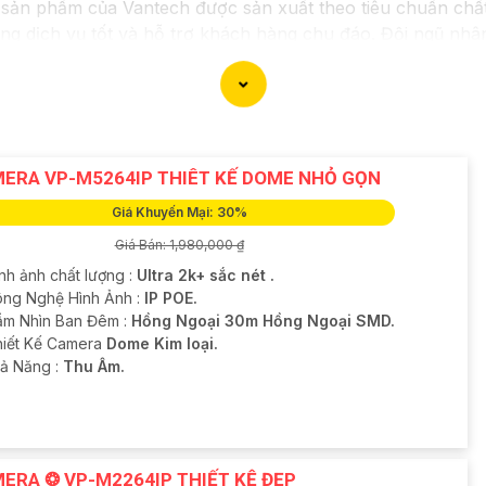
sản phẩm của Vantech được sản xuất theo tiêu chuẩn chất 
g dịch vụ tốt và hỗ trợ khách hàng chu đáo. Đội ngũ nhâ
 hợp với nhu cầu và ngân sách của bạn.
sát an ninh tốt cho ngôi nhà hoặc doanh nghiệp của mình,
ERA VP-M5264IP THIÊT KẾ DOME NHỎ GỌN
Giá Khuyến Mại: 30%
Giá Bán: 1,980,000 ₫
nh ảnh chất lượng :
Ultra 2k+ sắc nét .
ông Nghệ Hình Ảnh :
IP POE.
ầm Nhìn Ban Đêm :
Hồng Ngoại 30m Hồng Ngoại SMD.
hiết Kế Camera
Dome Kim loại.
hả Năng :
Thu Âm.
ERA ❂ VP-M2264IP THIẾT KỆ ĐẸP