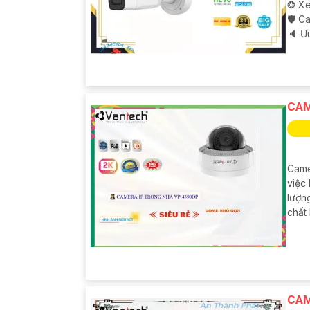
❂ Xe
🛡 C
️🔈 Ư
CAM
Came
việc 
lượn
chất
CAM