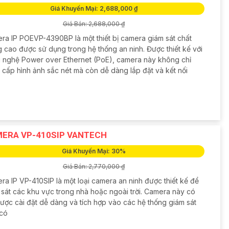
Giá Khuyến Mại: 2,688,000 ₫
Giá Bán: 2,688,000 ₫
ra IP POEVP-4390BP là một thiết bị camera giám sát chất
g cao được sử dụng trong hệ thống an ninh. Được thiết kế với
 nghệ Power over Ethernet (PoE), camera này không chỉ
 cấp hình ảnh sắc nét mà còn dễ dàng lắp đặt và kết nối
ERA VP-410SIP VANTECH
Giá Khuyến Mại: 30%
Giá Bán: 2,770,000 ₫
ra IP VP-410SIP là một loại camera an ninh được thiết kế để
 sát các khu vực trong nhà hoặc ngoài trời. Camera này có
được cài đặt dễ dàng và tích hợp vào các hệ thống giám sát
 có