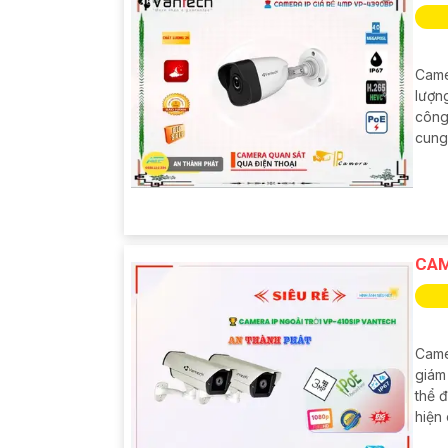
Came
lượn
công
cung
CAM
Came
giám
thể 
hiện