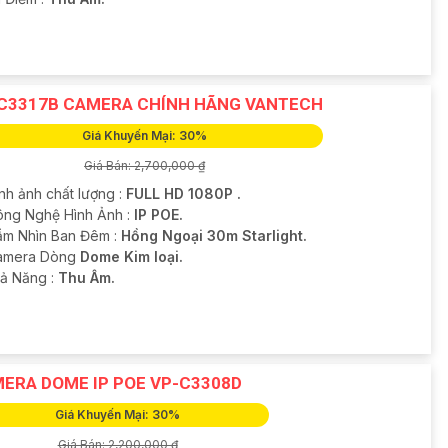
C3317B CAMERA CHÍNH HÃNG VANTECH
Giá Khuyến Mại: 30%
Giá Bán: 2,700,000 ₫
nh ảnh chất lượng :
FULL HD 1080P .
Công Nghệ Hình Ảnh :
IP POE.
ầm Nhìn Ban Đêm :
Hồng Ngoại 30m Starlight.
amera Dòng
Dome Kim loại.
hả Năng :
Thu Âm.
ERA DOME IP POE VP-C3308D
Giá Khuyến Mại: 30%
Giá Bán: 2,200,000 ₫