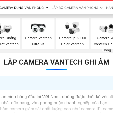
CAMERA DÙNG VĂN PHÒNG
LẮP BỘ CAMERA VĂN PHÒNG
HÃN
ra Chống
Camera Vantech
Camera Ip AI Full
Camera W
Tốt Vantech
Ultra 2K
Color Vantech
Vantech Có
Động
LẮP CAMERA VANTECH GHI ÂM
an ninh hàng đầu tại Việt Nam, chúng được thiết kế với cô
ôi nhà, cửa hàng, văn phòng hoặc doanh nghiệp của bạn.
hẩm camera giám sát chất lượng cao như camera IP, came