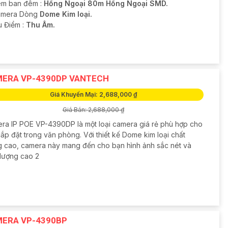
m ban đêm :
Hồng Ngoại 80m Hồng Ngoại SMD.
amera Dòng
Dome Kim loại.
u Điểm :
Thu Âm.
ERA VP-4390DP VANTECH
Giá Khuyến Mại: 2,688,000 ₫
Giá Bán: 2,688,000 ₫
ra IP POE VP-4390DP là một loại camera giá rẻ phù hợp cho
lắp đặt trong văn phòng. Với thiết kế Dome kim loại chất
g cao, camera này mang đến cho bạn hình ảnh sắc nét và
 lượng cao 2
ERA VP-4390BP