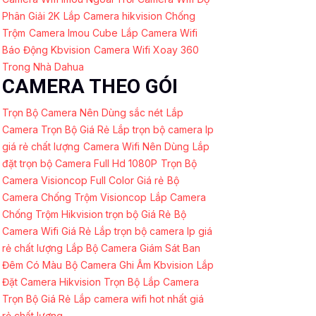
Phân Giải 2K
Lắp Camera hikvision Chống
Trộm
Camera Imou Cube
Lắp Camera Wifi
Báo Động Kbvision
Camera Wifi Xoay 360
Trong Nhà Dahua
CAMERA THEO GÓI
Trọn Bộ Camera Nên Dùng sắc nét
Lắp
Camera Trọn Bộ Giá Rẻ
Lắp trọn bộ camera Ip
giá rẻ chất lượng
Camera Wifi Nên Dùng
Lắp
đặt trọn bộ Camera Full Hd 1080P
Trọn Bộ
Camera Visioncop Full Color Giá rẻ
Bộ
Camera Chống Trộm Visioncop
Lắp Camera
Chống Trộm Hikvision trọn bộ Giá Rẻ
Bộ
Camera Wifi Giá Rẻ
Lắp trọn bộ camera Ip giá
rẻ chất lượng
Lắp Bộ Camera Giám Sát Ban
Đêm Có Màu
Bộ Camera Ghi Âm Kbvision
Lắp
Đặt Camera Hikvision Trọn Bộ
Lắp Camera
Trọn Bộ Giá Rẻ
Lắp camera wifi hot nhất giá
rẻ chất lượng