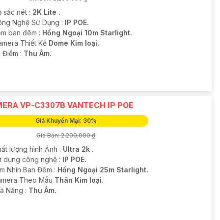
 sắc nét :
2K Lite .
ông Nghệ Sử Dụng :
IP POE.
m ban đêm :
Hồng Ngoại 10m Starlight.
Camera Thiết Kế
Dome Kim loại.
u Điểm :
Thu Âm.
ERA VP-C3307B VANTECH IP POE
Giá Khuyến Mại: 30%
Giá Bán: 2,200,000 ₫
hất lượng hình Ảnh :
Ultra 2k .
ử dụng công nghệ :
IP POE.
m Nhìn Ban Đêm :
Hồng Ngoại 25m Starlight.
amera Theo Mẫu
Thân Kim loại.
hả Năng :
Thu Âm.