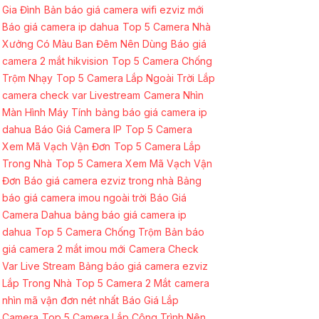
Gia Đình
Bản báo giá camera wifi ezviz mới
Báo giá camera ip dahua
Top 5 Camera Nhà
Xưởng Có Màu Ban Đêm Nên Dùng
Báo giá
camera 2 mắt hikvision
Top 5 Camera Chống
Trộm Nhạy
Top 5 Camera Lắp Ngoài Trời
Lắp
camera check var Livestream
Camera Nhìn
Màn Hình Máy Tính
bảng báo giá camera ip
dahua
Báo Giá Camera IP
Top 5 Camera
Xem Mã Vạch Vận Đơn
Top 5 Camera Lắp
Trong Nhà
Top 5 Camera Xem Mã Vạch Vận
Đơn
Báo giá camera ezviz trong nhà
Bảng
báo giá camera imou ngoài trời
Báo Giá
Camera Dahua
bảng báo giá camera ip
dahua
Top 5 Camera Chống Trộm
Bản báo
giá camera 2 mắt imou mới
Camera Check
Var Live Stream
Bảng báo giá camera ezviz
Lắp Trong Nhà
Top 5 Camera 2 Mắt
camera
nhìn mã vận đơn nét nhất
Báo Giá Lắp
Camera
Top 5 Camera Lắp Công Trình Nên