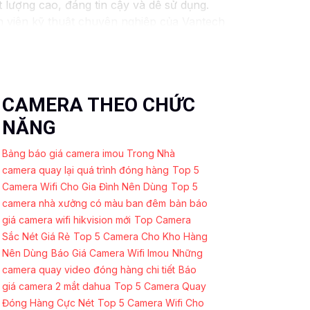
lượng cao, đáng tin cậy và dễ sử dụng.
n viên kỹ thuật chuyên nghiệp của Vantech
 Camera Vantech Việt Nam là một lựa chọn
CAMERA THEO CHỨC
NĂNG
Bảng báo giá camera imou Trong Nhà
camera quay lại quá trình đóng hàng
Top 5
Camera Wifi Cho Gia Đình Nên Dùng
Top 5
camera nhà xưởng có màu ban đêm
bản báo
giá camera wifi hikvision mới
Top Camera
Sắc Nét Giá Rẻ
Top 5 Camera Cho Kho Hàng
Nên Dùng
Báo Giá Camera Wifi Imou
Những
camera quay video đóng hàng chi tiết
Báo
giá camera 2 mắt dahua
Top 5 Camera Quay
Đóng Hàng Cực Nét
Top 5 Camera Wifi Cho