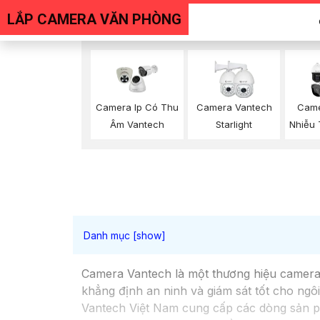
LẮP CAMERA VĂN PHÒNG
Camera Ip Có Thu
Camera Vantech
Came
Âm Vantech
Starlight
Nhiễu 
Camera Vantech là một thương hiệu camera 
khẳng định an ninh và giám sát tốt cho ng
Vantech Việt Nam cung cấp các dòng sản p