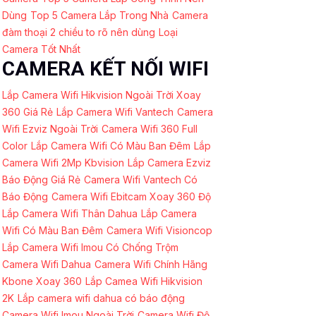
Dùng
Top 5 Camera Lắp Trong Nhà
Camera
đàm thoại 2 chiều to rõ nên dùng
Loại
Camera Tốt Nhất
CAMERA KẾT NỐI WIFI
Lắp Camera Wifi Hikvision Ngoài Trời Xoay
360 Giá Rẻ
Lắp Camera Wifi Vantech
Camera
Wifi Ezviz Ngoài Trời
Camera Wifi 360 Full
Color
Lắp Camera Wifi Có Màu Ban Đêm
Lắp
Camera Wifi 2Mp Kbvision
Lắp Camera Ezviz
Báo Động Giá Rẻ
Camera Wifi Vantech Có
Báo Động
Camera Wifi Ebitcam Xoay 360 Độ
Lắp Camera Wifi Thân Dahua
Lắp Camera
Wifi Có Màu Ban Đêm
Camera Wifi Visioncop
Lắp Camera Wifi Imou Có Chống Trộm
Camera Wifi Dahua
Camera Wifi Chính Hãng
Kbone Xoay 360
Lắp Camea Wifi Hikvision
2K
Lắp camera wifi dahua có báo động
Camera Wifi Imou Ngoài Trời
Camera Wifi Độ