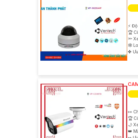
️⚡ Độ
🏆 C
🔦 X
🕸️ 
️✤ Ư
'
CAM
👀 Ch
🏆 C
🌙 X
👑 M
️↭ Ư