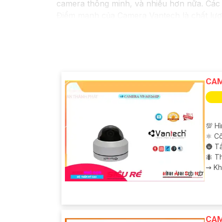
camera thông minh, và nhiều hơn nữa. Các 
Điểm mạnh của Camera Vantech là chất lượn
sẽ giúp bạn lựa chọn giải pháp camera phù
Nếu bạn đang tìm kiếm một giải pháp giám 
hàng đầu mà bạn có thể tin tưởng.
CAM
💯 Hì
⚛️ C
🌚 T
🐜 T
️⇝ K
CAM